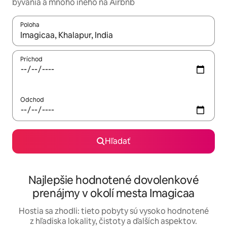
bývania a mnoho iného na Airbnb
Poloha
Keď budú výsledky k dispozícii, môžete si ich prechádzať pom
Príchod
Odchod
Hľadať
Najlepšie hodnotené dovolenkové
prenájmy v okolí mesta Imagicaa
Hostia sa zhodli: tieto pobyty sú vysoko hodnotené
z hľadiska lokality, čistoty a ďalších aspektov.