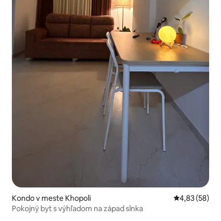
Kondo v meste Khopoli
Priemerné oho
4,83 (58)
Pokojný byt s výhľadom na západ slnka