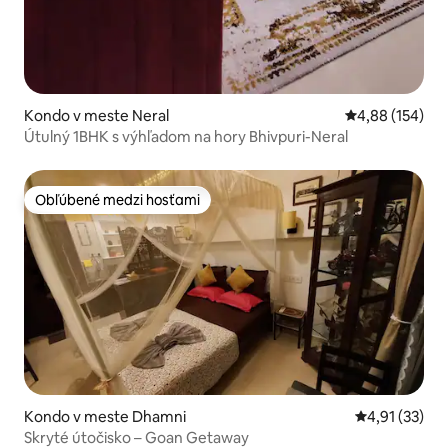
Kondo v meste Neral
Priemerné ohod
4,88 (154)
Útulný 1BHK s výhľadom na hory Bhivpuri-Neral
Obľúbené medzi hosťami
Obľúbené medzi hosťami
Kondo v meste Dhamni
Priemerné oh
4,91 (33)
Skryté útočisko – Goan Getaway