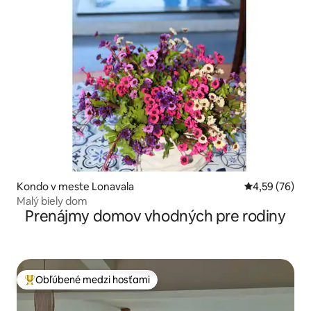
Kondo v meste Lonavala
Priemerné oho
4,59 (76)
Malý biely dom
Prenájmy domov vhodných pre rodiny
Obľúbené medzi hosťami
Najobľúbenejšie medzi hosťami