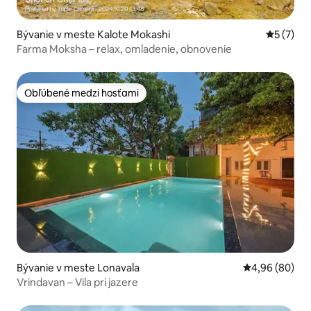
Bývanie v meste Kalote Mokashi
Priemerné
5 (7)
Farma Moksha – relax, omladenie, obnovenie
Obľúbené medzi hosťami
Obľúbené medzi hosťami
Bývanie v meste Lonavala
Priemerné oho
4,96 (80)
Vrindavan – Vila pri jazere