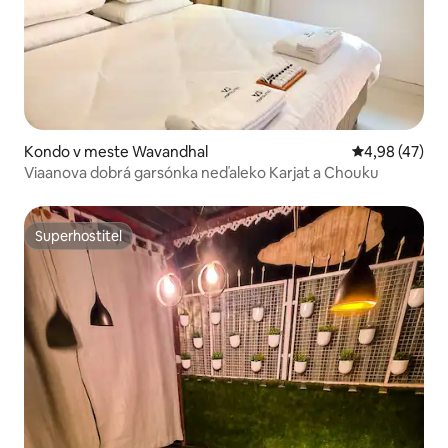
Kondo v meste Wavandhal
Priemerné oho
4,98 (47)
Viaanova dobrá garsónka neďaleko Karjat a Chouku
Superhostiteľ
Superhostiteľ