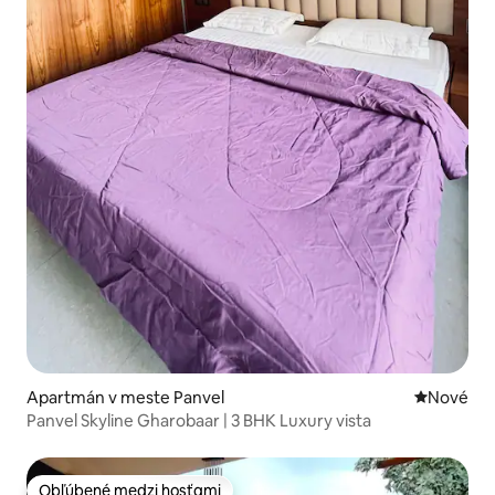
Apartmán v meste Panvel
Nové ubyt
Nové
Panvel Skyline Gharobaar | 3 BHK Luxury vista
Obľúbené medzi hosťami