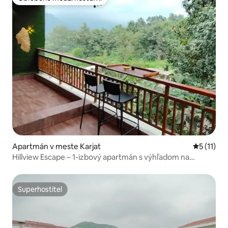
Obľúbené medzi hosťami
Apartmán v meste Karjat
Priemerné
5 (11)
Hillview Escape – 1-izbový apartmán s výhľadom na
východ slnka nad horami
Superhostiteľ
Superhostiteľ