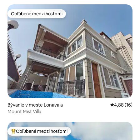
Obľúbené medzi hosťami
Obľúbené medzi hosťami
Bývanie v meste Lonavala
Priemerné oho
4,88 (16)
Mount Mist Villa
Obľúbené medzi hosťami
Najobľúbenejšie medzi hosťami