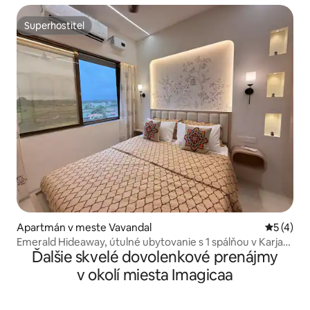
Superhostiteľ
Superhostiteľ
Apartmán v meste Vavandal
Priemerné
5 (4)
Emerald Hideaway, útulné ubytovanie s 1 spálňou v Karjat
Ďalšie skvelé dovolenkové prenájmy
Mountain
v okolí miesta Imagicaa