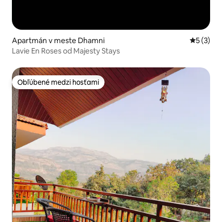
Apartmán v meste Dhamni
Priemerné
5 (3)
Lavie En Roses od Majesty Stays
Obľúbené medzi hosťami
Obľúbené medzi hosťami