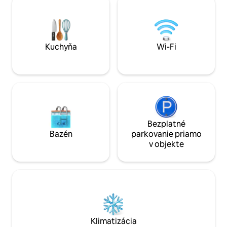
domáce zvieratá (*dodatočný poplatok).
prvkami, a ponúka
REZERVUJTE SI a oddýchnite si v
potrebujete, aby s
pokojnej pokojnej atmosfére, stretnite
zhlboka dýchať a 
sa alebo hostite tú najlepšiu časť vôbec!
spojiť s ľuďmi – a
na ktorých vám naj
Kuchyňa
Wi-Fi
Bezplatné
Bazén
parkovanie priamo
v objekte
Klimatizácia