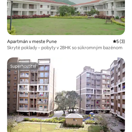
Apartmán v meste Pune
Priemerné
5 (3)
Skryté poklady – pobyty v 2BHK so súkromným bazénom
Superhostiteľ
Superhostiteľ