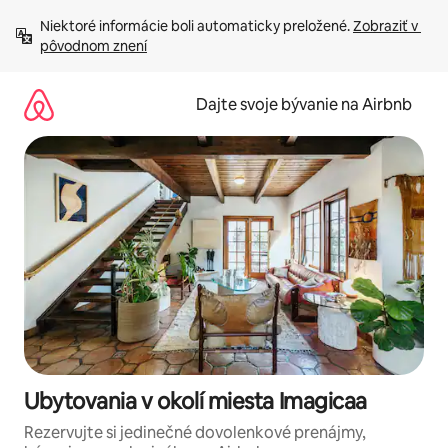
Preskočiť
Niektoré informácie boli automaticky preložené. 
Zobraziť v 
na
pôvodnom znení
obsah.
Dajte svoje bývanie na Airbnb
Ubytovania v okolí miesta Imagicaa
Rezervujte si jedinečné dovolenkové prenájmy,