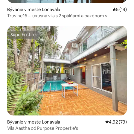
Bývanie v meste Lonavala
Priemerné 
5 (14)
Truvine16 – luxusná vila s 2 spálňami a bazénom v
Lonavale.
Superhostiteľ
Superhostiteľ
Bývanie v meste Lonavala
Priemerné oho
4,92 (79)
Vila Aastha od Purpose Propertie's