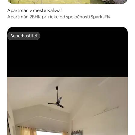
Apartmán v meste Kaliwali
Apartmán 2BHK pri rieke od spoločnosti SparksFly
Superhostiteľ
Superhostiteľ