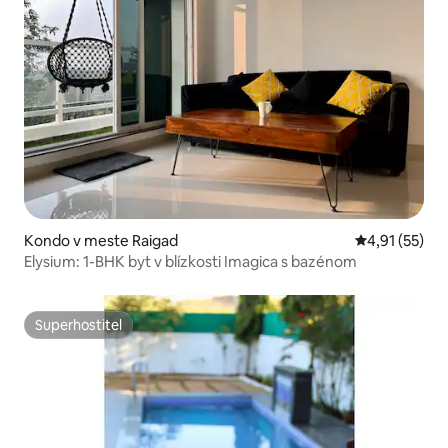
Kondo v meste Raigad
Priemerné oh
4,91 (55)
Elysium: 1-BHK byt v blízkosti Imagica s bazénom
Superhostiteľ
Superhostiteľ