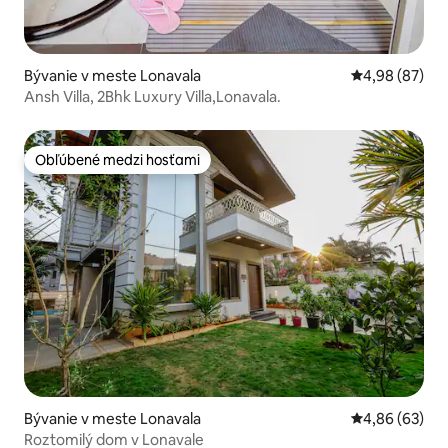
Bývanie v meste Lonavala
Priemerné oho
4,98 (87)
Ansh Villa, 2Bhk Luxury Villa,Lonavala.
Obľúbené medzi hosťami
Obľúbené medzi hosťami
Bývanie v meste Lonavala
Priemerné oho
4,86 (63)
Roztomilý dom v Lonavale