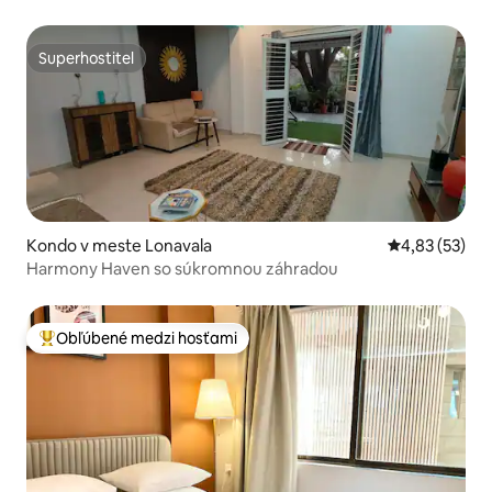
Superhostiteľ
Superhostiteľ
Kondo v meste Lonavala
Priemerné oho
4,83 (53)
Harmony Haven so súkromnou záhradou
Obľúbené medzi hosťami
Najobľúbenejšie medzi hosťami