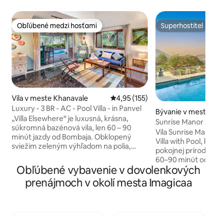
Obľúbené medzi hosťami
Superhostiteľ
Obľúbené medzi hosťami
Superhostiteľ
Vila v meste Khanavale
Priemerné ohodnotenie 4,95 z 5
4,95 (155)
Luxury - 3 BR - AC - Pool Villa - in Panvel
Bývanie v meste 
„Villa Elsewhere“ je luxusná, krásna,
Sunrise Manor 3BH
súkromná bazénová vila, len 60 – 90
vhodná pre domác
Vila Sunrise Mano
minút jazdy od Bombaja. Obklopený
Villa with Pool, kt
sviežim zeleným výhľadom na polia,
pokojnej prírode v
kopce a zvuky prírody. Vila má 3 spálne s
60–90 minút od Bo
klimatizáciou, veľkú obývaciu izbu s
Obľúbené vybavenie v dovolenkových
dokonalým luxus
klimatizáciou, ktorá sa otvára do
útočiskom pre rodi
prenájmoch v okolí mesta Imagicaa
súkromného bazéna a veľkej terasy s
chlpatých spoločn
barom. Kuchyňa je plne vybavená a
súkromná vila s 3
šéfkuchár v nej môže pripraviť chutné
premyslene navrhn
jedlá (*za príplatok). Je vhodný pre
modernú architekt