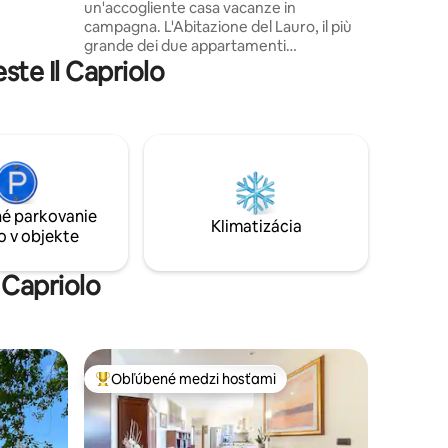
un'accogliente casa vacanze in
pracovné
campagna. L'Abitazione del Lauro, il più
grande dei due appartamenti
te Il Capriolo
indipendenti, è disposto su due piani ha 4
camere da letto, 2 bagni e ingresso
indipendente. E' ideale per famiglie o
gruppi, che desiderano soggiornare in
spazi ampi, poco sotto le colline
dell’Appennino Tosco-Emiliano, immersi
nella natura, nella pace della campagna,
circondati da animali selvatici ed immersi
é parkovanie
nel grande giardino attrezzato.
Klimatizácia
o v objekte
 Capriolo
Obľúbené medzi hosťami
Najobľúbenejšie medzi hosťami