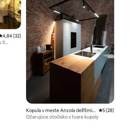
otení: 63
Priemerné ohodnotenie 4,84 z 5, počet hodnotení: 32
4,84 (32)
 Il
Kopula v meste Anzola dell'Emili
Priemerné ohodnot
5 (28)
a
Očarujúce útočisko v tvare kupoly