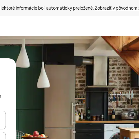
iektoré informácie boli automaticky preložené. 
Zobraziť v pôvodnom 
a
rechádzať pomocou klávesov so šípkami nahor a nadol alebo ich pres