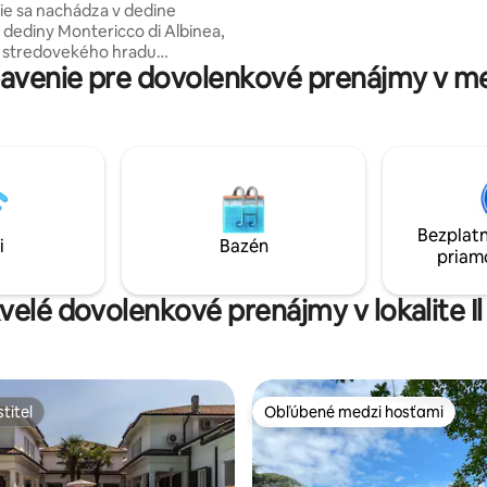
e sa nachádza v dedine
páry alebo dokonca na dlhšie 
j dediny Montericco di Albinea,
pobyty v dobre udržiavanom a
ti stredovekého hradu
príjemnom prostredí.
venie pre dovolenkové prenájmy v mes
o, z ktorého je výhľad na
nížinu. Len 2 km od centra
n 15 minút od centra mesta
lia. Strešný pozemok,
e zrekonštruovaný: pozostáva
poschodia , kuchyne izba a div
stup a na druhom poschodí
o sprchovacím kútom a spálňa s
Bezplatn
u posteľou. Má krytý priestor
i
Bazén
priam
le a motocykle.
kvelé dovolenkové prenájmy v lokalite Il
titeľ
Obľúbené medzi hosťami
titeľ
Obľúbené medzi hosťami