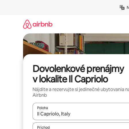
Preskočiť
N
na
obsah.
Dovolenkové prenájmy
v lokalite Il Capriolo
Nájdite a rezervujte si jedinečné ubytovania n
Airbnb
Poloha
Keď budú výsledky k dispozícii, môžete si ich p
Príchod