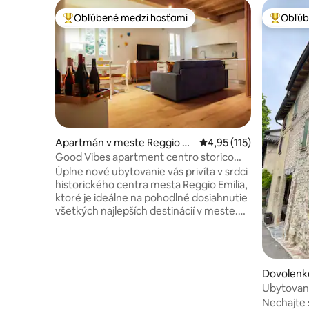
Obľúbené medzi hosťami
Obľúb
Najobľúbenejšie medzi hosťami
Najobľúb
Apartmán v meste Reggio E
Priemerné ohodnotenie 
4,95 (115)
milia
Good Vibes apartment centro storico
Reggio Emilia
Úplne nové ubytovanie vás privíta v srdci
historického centra mesta Reggio Emilia,
ktoré je ideálne na pohodlné dosiahnutie
všetkých najlepších destinácií v meste.
Nenechajte si ujsť širokú škálu reštaurácií
s emiliánskou tradíciou, aperitívových
klubov a romantickej atmosféry.
Apartmán sa nachádza na treťom
Dovolenk
poschodí budovy, ktorá bola kompletne
e Albinea
Ubytovan
zrekonštruovaná, v zóne s obmedzeným
mestečk
Nechajte 
dopravným prístupom. Najbližšie