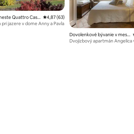
meste Quattro Cast
Priemerné ohodnotenie 4,87 z 5, počet hodn
4,87 (63)
pri jazere v dome Anny a Pavla
Dovolenkové bývanie v mest
nie 5 z 5, počet hodnotení: 41
e Scandiano
Dvojizbový apartmán Angelica v
Brugnolo