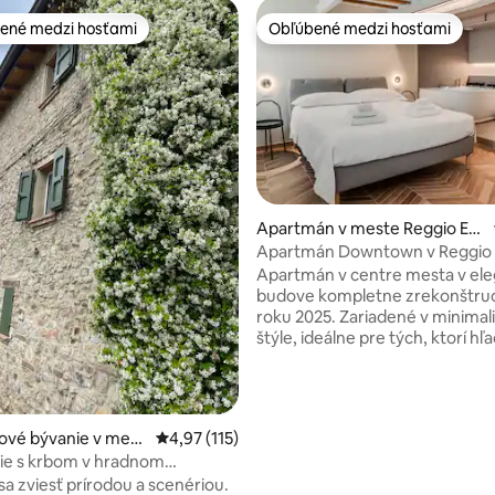
ené medzi hosťami
Obľúbené medzi hosťami
enejšie medzi hosťami
Obľúbené medzi hosťami
4,95 z 5, počet hodnotení: 115
Apartmán v meste Reggio Em
ilia
Apartmán Downtown v Reggio 
relax a práca
Apartmán v centre mesta v ele
budove kompletne zrekonštruo
roku 2025. Zariadené v minimalistickom
štýle, ideálne pre tých, ktorí hľ
pohodlie a funkčnosť. Obývacia izba
pozostáva z plne vybavenej ku
pohovky a inteligentného telev
chvíle odpočinku. Spálňa je vy
ové bývanie v mest
Priemerné ohodnotenie 4,97 z 5, počet hodn
4,97 (115)
útulnou vírivkou, inteligentným
ie s krbom v hradnom
televízorom a pohodlným pra
u
sa zviesť prírodou a scenériou.
priestorom. Ideálne na krátke pobyty pre