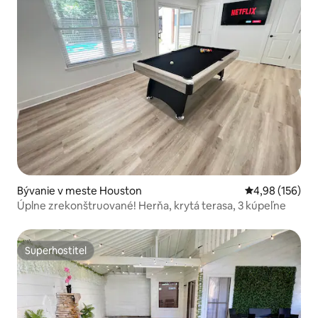
Bývanie v meste Houston
Priemerné ohod
4,98 (156)
Úplne zrekonštruované! Herňa, krytá terasa, 3 kúpeľne
Superhostiteľ
Superhostiteľ