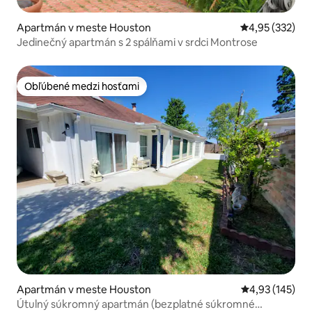
Apartmán v meste Houston
Priemerné ohod
4,95 (332)
Jedinečný apartmán s 2 spálňami v srdci Montrose
Obľúbené medzi hosťami
Obľúbené medzi hosťami
Apartmán v meste Houston
Priemerné ohod
4,93 (145)
Útulný súkromný apartmán (bezplatné súkromné