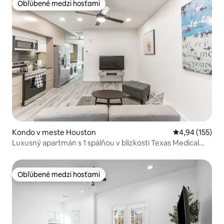
Obľúbené medzi hosťami
Obľúbené medzi hosťami
Kondo v meste Houston
Priemerné ohod
4,94 (155)
Luxusný apartmán s 1 spálňou v blízkosti Texas Medical
Center
Obľúbené medzi hosťami
Obľúbené medzi hosťami