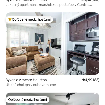
Luxusný apartmán s manželskou posteľou v Central
Heights
Obľúbené medzi hosťami
Najobľúbenejšie medzi hosťami
Bývanie v meste Houston
Priemerné oho
4,99 (83)
Útulná chalupa v dubovom lese
Obľúbené medzi hosťami
Obľúbené medzi hosťami