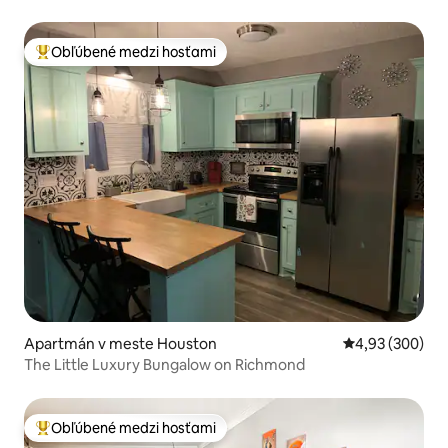
parkovanie)
Obľúbené medzi hosťami
Najobľúbenejšie medzi hosťami
Apartmán v meste Houston
Priemerné ohod
4,93 (300)
The Little Luxury Bungalow on Richmond
Obľúbené medzi hosťami
Najobľúbenejšie medzi hosťami