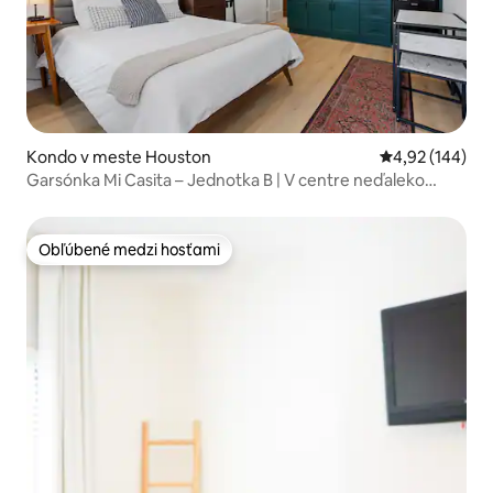
Kondo v meste Houston
Priemerné ohod
4,92 (144)
Garsónka Mi Casita – Jednotka B | V centre neďaleko
centra mesta
Obľúbené medzi hosťami
Obľúbené medzi hosťami