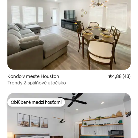
Kondo v meste Houston
Priemerné oho
4,88 (43)
Trendy 2-spálňové útočisko
Obľúbené medzi hosťami
Obľúbené medzi hosťami