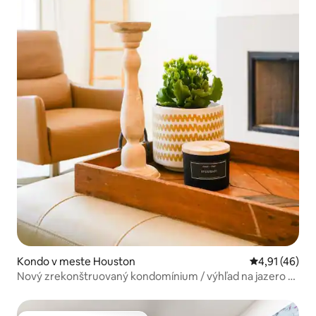
Kondo v meste Houston
Priemerné oho
4,91 (46)
Nový zrekonštruovaný kondomínium / výhľad na jazero v
Energy Corridor