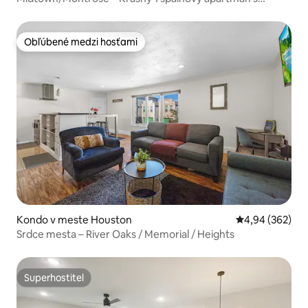
rýchlym Wi-Fi
Obľúbené medzi hosťami
Obľúbené medzi hosťami
Kondo v meste Houston
Priemerné ohod
4,94 (362)
Srdce mesta – River Oaks / Memorial / Heights
Superhostiteľ
Superhostiteľ