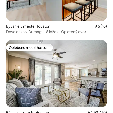
Bývanie v meste Houston
Priemerné 
5 (10)
Dovolenka v Durangu | 8 lôžok | Oplotený dvor
Obľúbené medzi hosťami
Obľúbené medzi hosťami
Bývanie v meste Houston
Priemerné ohod
4,93 (150)