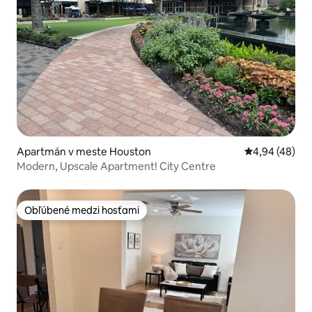
Apartmán v meste Houston
Priemerné oho
4,94 (48)
Modern, Upscale Apartment! City Centre
Obľúbené medzi hosťami
Obľúbené medzi hosťami