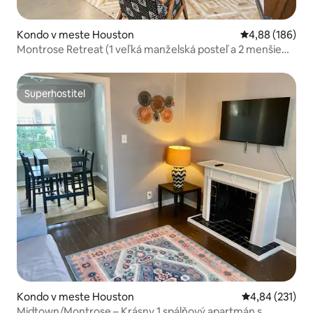
Kondo v meste Houston
Priemerné ohod
4,88 (186)
Montrose Retreat (1 veľká manželská posteľ a 2 menšie
manželské postele)
Superhostiteľ
Superhostiteľ
Kondo v meste Houston
Priemerné ohod
4,84 (231)
Midtown/Montrose – Krásny 1 spálňový apartmán s