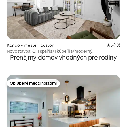
Kondo v meste Houston
Priemerné
5 (13)
Novostavba: C: 1 spálňa/1 kúpeľňa/moderný
Prenájmy domov vhodných pre rodiny
kondomínium v Houstone
Obľúbené medzi hosťami
Obľúbené medzi hosťami