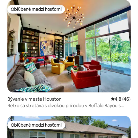
Obľúbené medzi hosťami
Obľúbené medzi hosťami
Bývanie v meste Houston
Priemerné oh
4,8 (46)
Retro sa stretáva s divokou prírodou v Buffalo Bayou s
eleganciou 60. rokov
Obľúbené medzi hosťami
Obľúbené medzi hosťami