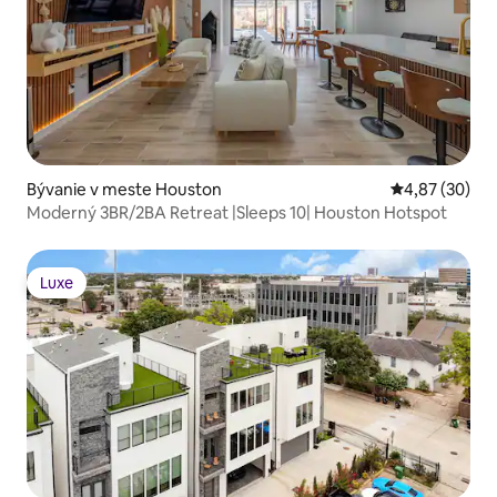
Bývanie v meste Houston
Priemerné oho
4,87 (30)
Moderný 3BR/2BA Retreat |Sleeps 10| Houston Hotspot
Luxe
Luxe