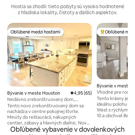
Hostia sa zhodli: tieto pobyty sú vysoko hodnotené
z hľadiska lokality, čistoty a ďalších aspektov.
Obľúbené medzi hosťami
Obľúbené medz
Obľúbené medzi hosťami
Najobľúbenejšie 
Bývanie v meste 
Vhodné pre rodiny,
Bývanie v meste Houston
Priemerné ohodnotenie 4,95 z 
4,95 (65)
priestranný dvor!
Tento krásny jed
Nedávno zrekonštruovaný dom,
ideálnu polohu v š
centrálna poloha, 10 lôžok
Tento novo zrekonštruovaný dom sa
West s rýchlym prí
nachádza v centre pokojnej štvrte.
10 a obchvat Beltw
Minúty do reštaurácií, nákupných
nemocnice Memori
centier, zábavy a hlavných diaľnic. Nová
Hermann Hospital,
Obľúbené vybavenie v dovolenkových
strecha, klimatizácia, inštalatérske
nákupného centra 
práce, podlahy, skrinky a nábytok. Plne