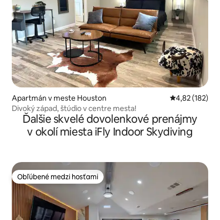
Apartmán v meste Houston
Priemerné ohod
4,82 (182)
Divoký západ, štúdio v centre mesta!
Ďalšie skvelé dovolenkové prenájmy
v okolí miesta iFly Indoor Skydiving
Obľúbené medzi hosťami
Obľúbené medzi hosťami