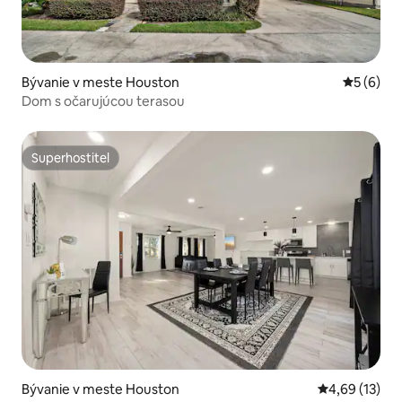
Bývanie v meste Houston
Priemerné
5 (6)
Dom s očarujúcou terasou
Superhostiteľ
Superhostiteľ
Bývanie v meste Houston
Priemerné oho
4,69 (13)