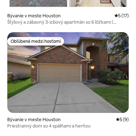
Bývanie v meste Houston
Priemerné
5 (17)
Štýlový a zábavný 3-izbový apartmán so 6 lôžkami |
Ideálne pre veľkú skupinu
Obľúbené medzi hosťami
Obľúbené medzi hosťami
Bývanie v meste Houston
Priemerné
5 (9)
Priestranný dom so 4 spálňami a herňou