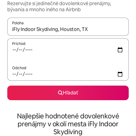
Rezervujte si jedinečné dovolenkové prenájmy,
bývania a mnoho iného na Airbnb
Poloha
Keď budú výsledky k dispozícii, môžete si ich prechádzať pom
Príchod
Odchod
Hľadať
Najlepšie hodnotené dovolenkové
prenájmy v okolí mesta iFly Indoor
Skydiving