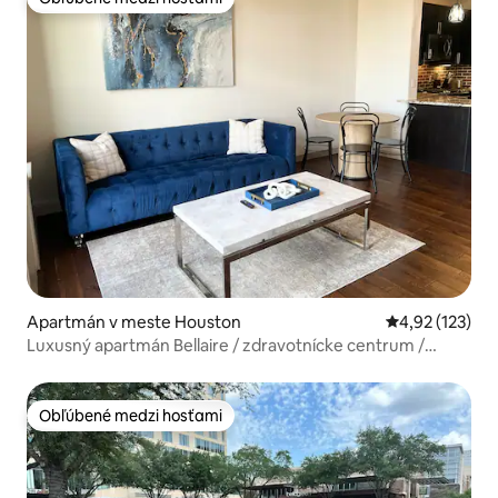
Obľúbené medzi hosťami
Apartmán v meste Houston
Priemerné ohod
4,92 (123)
Luxusný apartmán Bellaire / zdravotnícke centrum /
centrálna poloha
Obľúbené medzi hosťami
Obľúbené medzi hosťami