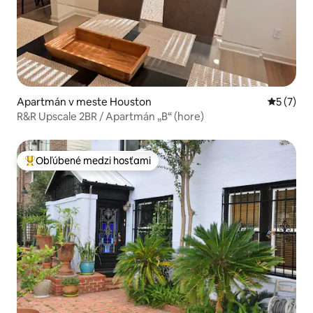
Apartmán v meste Houston
Priemerné
5 (7)
R&R Upscale 2BR / Apartmán „B“ (hore)
Obľúbené medzi hosťami
Najobľúbenejšie medzi hosťami