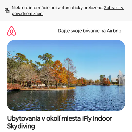
Preskočiť
Niektoré informácie boli automaticky preložené. 
Zobraziť v 
na
pôvodnom znení
obsah.
Dajte svoje bývanie na Airbnb
Ubytovania v okolí miesta iFly Indoor
Skydiving