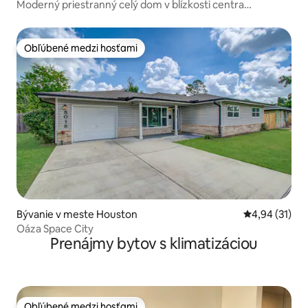
Moderný priestranný celý dom v blízkosti centra
Houstonu
Obľúbené medzi hosťami
Obľúbené medzi hosťami
Bývanie v meste Houston
Priemerné oho
4,94 (31)
Oáza Space City
Prenájmy bytov s klimatizáciou
Obľúbené medzi hosťami