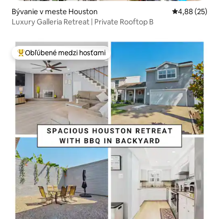
Bývanie v meste Houston
Priemerné oho
4,88 (25)
Luxury Galleria Retreat | Private Rooftop B
Obľúbené medzi hosťami
Najobľúbenejšie medzi hosťami