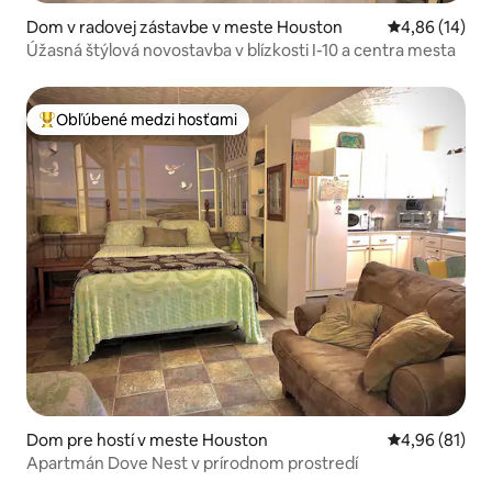
Dom v radovej zástavbe v meste Houston
Priemerné oho
4,86 (14)
Úžasná štýlová novostavba v blízkosti I-10 a centra mesta
Obľúbené medzi hosťami
Najobľúbenejšie medzi hosťami
Dom pre hostí v meste Houston
Priemerné oho
4,96 (81)
Apartmán Dove Nest v prírodnom prostredí