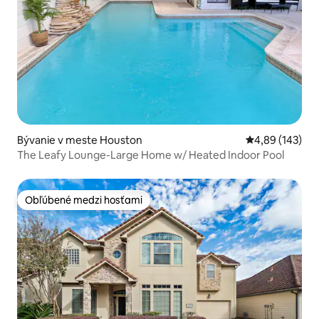
Bývanie v meste Houston
Priemerné ohod
4,89 (143)
The Leafy Lounge-Large Home w/ Heated Indoor Pool
Obľúbené medzi hosťami
Obľúbené medzi hosťami