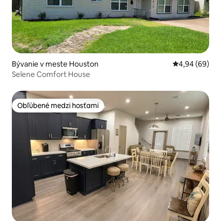
Bývanie v meste Houston
Priemerné oho
4,94 (69)
Selene Comfort House
Obľúbené medzi hosťami
Obľúbené medzi hosťami