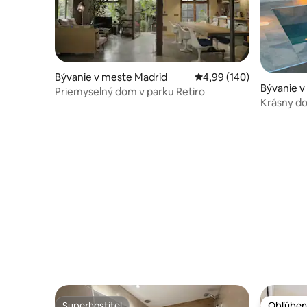
Bývanie v meste Madrid
Priemerné ohodnotenie 
4,99 (140)
Bývanie v
Priemyselný dom v parku Retiro
Krásny d
a garáž
Superhostiteľ
Obľúben