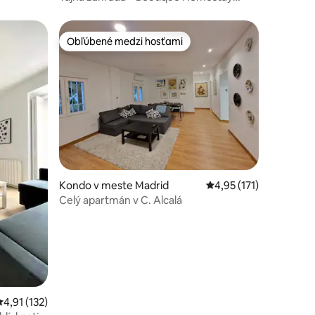
blízko metra
Obľúbené medzi hosťami
Obľúbené medzi hosťami
tení: 239
Kondo v meste Madrid
Priemerné ohodnotenie
4,95 (171)
Celý apartmán v C. Alcalá
Priemerné ohodnotenie 4,91 z 5, počet hodnotení: 132
4,91 (132)