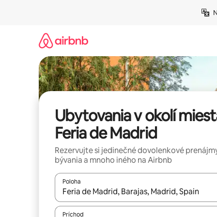
Preskočiť
N
na
obsah.
Ubytovania v okolí miest
Feria de Madrid
Rezervujte si jedinečné dovolenkové prenájmy
bývania a mnoho iného na Airbnb
Poloha
Keď budú výsledky k dispozícii, môžete si ich p
Príchod