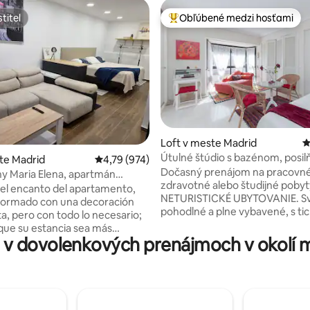
titeľ
Obľúbené medzi hosťami
titeľ
Najobľúbenejšie medzi hosťami
4,88 z 5, počet hodnotení: 473
Loft v meste Madrid
P
Útulné štúdio s bazénom, posi
te Madrid
Priemerné ohodnotenie 4,79 z 5, počet hodno
4,79 (974)
záhradou atď. IFEMA
Dočasný prenájom na pracovné
y Maria Elena, apartmán
zdravotné alebo študijné pobyt
del encanto del apartamento,
NETURISTICKÉ UBYTOVANIE. Sv
formado con una decoración
pohodlné a plne vybavené, s ti
ta, pero con todo lo necesario;
klimatizáciou, spevnenými dver
que su estancia sea más
hodinovým dozorom. Bazén (le
v dovolenkových prenájmoch v okolí m
sario
posilňovňa, tenisové, pádlové a
estancia agradable. El
basketbalové ihrisko a nádhern
to tiene el tamaño de una
záhrada. Nachádza sa v jednej 
n de hotel y lo he preparado con
najbezpečnejších štvrtí v Madride. 
ara que lo puedas disfrutar sol@
Jána Pavla II. len pár metrov od
 vez hagas tu