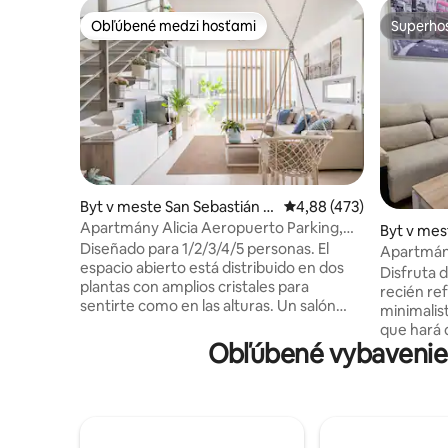
Obľúbené medzi hosťami
Superhos
Obľúbené medzi hosťami
Superhos
Byt v meste San Sebastián d
Priemerné ohodnotenie 
4,88 (473)
e los Reyes
Apartmány Alicia Aeropuerto Parking,
Byt v mes
Golf...
Diseñado para 1/2/3/4/5 personas. El
Apartmán
espacio abierto está distribuido en dos
Colombia
Disfruta 
plantas con amplios cristales para
recién re
sentirte como en las alturas. Un salón
minimalis
americano provisto de una arquitectura
que hará 
interior de diseño integra varios usos del
Obľúbené vybavenie 
agradable. Encontrarás todo lo nece
espacio. En la planta superior el suelo de
para una 
cristal hace de la estancia un lugar
apartamen
mágico y único, donde podrás descansar
habitació
y trabajar con unas vistas espectaculares
cariño, p
del sky line natural de Madrid. La
ó acompañad@. Una