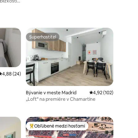
lízkosti
Superhostiteľ
Superhostiteľ
Priemerné ohodnotenie 4,88 z 5, počet hodnotení: 24
4,88 (24)
tení: 196
Bývanie v meste Madrid
Priemerné ohodnotenie
4,92 (102)
„Loft“ na premiére v Chamartíne
Obľúbené medzi hosťami
Najobľúbenejšie medzi hosťami