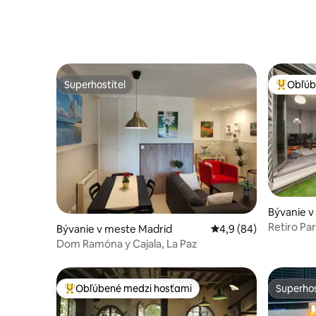
Superhostiteľ
Obľúb
Superhostiteľ
Najobľúb
Bývanie v
Retiro Pa
Bývanie v meste Madrid
Priemerné ohodnoteni
4,9 (84)
Dom Ramóna y Cajala, La Paz
Obľúbené medzi hosťami
Superhos
Najobľúbenejšie medzi hosťami
Superhos