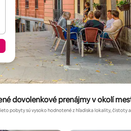
ené dovolenkové prenájmy v okolí mest
tieto pobyty sú vysoko hodnotené z hľadiska lokality, čistoty 