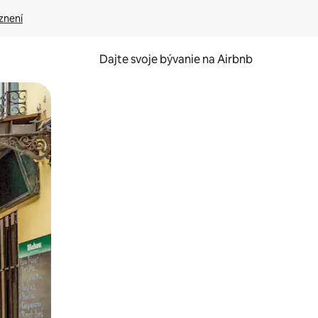
znení
Dajte svoje bývanie na Airbnb
kúmať pomocou dotykových gest či potiahnutia prstom.