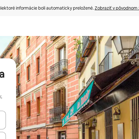
iektoré informácie boli automaticky preložené. 
Zobraziť v pôvodnom 
a
,
rechádzať pomocou klávesov so šípkami nahor a nadol alebo ich pres