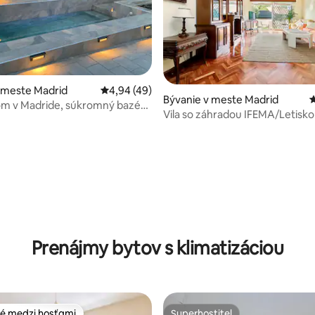
4,99 z 5, počet hodnotení: 140
 meste Madrid
Priemerné ohodnotenie 4,94 z 5, počet hod
4,94 (49)
Bývanie v meste Madrid
P
om v Madride, súkromný bazén
Vila so záhradou IFEMA/Letisko
Prenájmy bytov s klimatizáciou
é medzi hosťami
Superhostiteľ