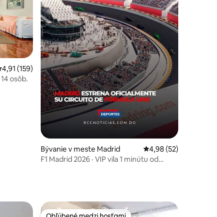
notení: 49
riemerné ohodnotenie 4,91 z 5, počet hodnotení: 159
4,91 (159)
 14 osôb.
Bývanie v meste Madrid
Priemerné ohodnotenie
4,98 (52)
F1 Madrid 2026 · VIP vila 1 minútu od
okruhu
Obľúbené medzi hosťami