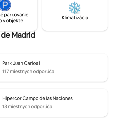
Ramón y Cajal.
e
ersidad de
é parkovanie
Klimatizácia
m spojením
o v objekte
a de Madrid
Park Juan Carlos I
117 miestnych odporúča
Hipercor Campo de las Naciones
13 miestnych odporúča