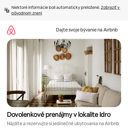
Preskočiť
Niektoré informácie boli automaticky preložené. 
Zobraziť v 
na
pôvodnom znení
obsah.
Dajte svoje bývanie na Airbnb
Dovolenkové prenájmy v lokalite Idro
Nájdite a rezervujte si jedinečné ubytovania na Airbnb