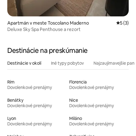
Apartmán v meste Toscolano Maderno
Priemerné
5 (3)
Deluxe Sky Spa Penthouse a rezort
Destinácie na preskúmanie
Destinácie v okolí
Iné typy pobytov
Najzaujímavejšie pami
Rím
Florencia
Dovolenkové prenájmy
Dovolenkové prenájmy
Benátky
Nice
Dovolenkové prenájmy
Dovolenkové prenájmy
Lyon
Miláno
Dovolenkové prenájmy
Dovolenkové prenájmy