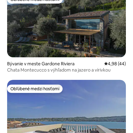
Obľúbené medzi hosťami
Bývanie v meste Gardone Riviera
Priemerné oho
4,98 (44)
Chata Montecucco s výhľadom na jazero a vírivkou
Obľúbené medzi hosťami
Obľúbené medzi hosťami