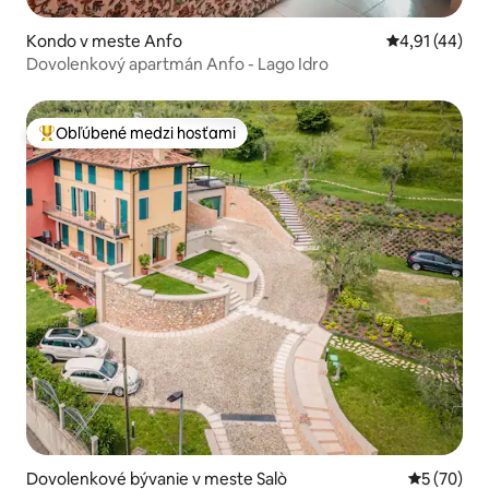
Kondo v meste Anfo
Priemerné oho
4,91 (44)
Dovolenkový apartmán Anfo - Lago Idro
Obľúbené medzi hosťami
Najobľúbenejšie medzi hosťami
Dovolenkové bývanie v meste Salò
Priemerné 
5 (70)