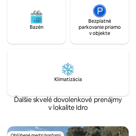
Bezplatné
Bazén
parkovanie priamo
v objekte
Klimatizácia
Ďalšie skvelé dovolenkové prenájmy
v lokalite Idro
Obľúbené medzi hosťami