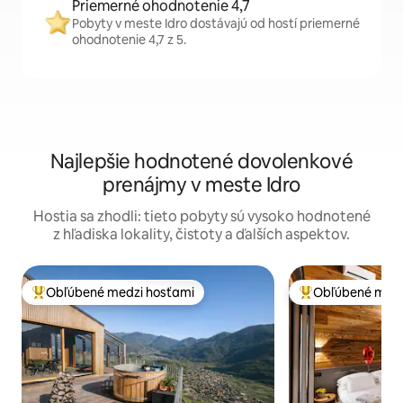
Priemerné ohodnotenie 4,7
Pobyty v meste Idro dostávajú od hostí priemerné
ohodnotenie 4,7 z 5.
Najlepšie hodnotené dovolenkové
prenájmy v meste Idro
Hostia sa zhodli: tieto pobyty sú vysoko hodnotené
z hľadiska lokality, čistoty a ďalších aspektov.
Obľúbené medzi hosťami
Obľúbené medz
Najobľúbenejšie medzi hosťami
Najobľúbenejšie 