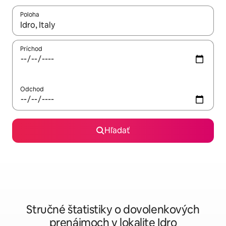
Poloha
Keď budú výsledky k dispozícii, môžete si ich prechádzať pom
Príchod
Odchod
Hľadať
Stručné štatistiky o dovolenkových
prenájmoch v lokalite Idro