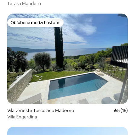
Terasa Mandello
Obľúbené medzi hosťami
Obľúbené medzi hosťami
Vila v meste Toscolano Maderno
Priemerné
5 (15)
Villa Engardina