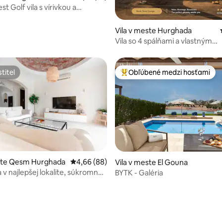
 Golf vila s vírivkou a
nie 5 z 5, počet hodnotení: 14
ným bazénom
Vila v meste Hurghada
Vila so 4 spálňami a vlastným
vykurovaným bazénom, El Gou
titeľ
Obľúbené medzi hosťami
titeľ
Najobľúbenejšie medzi hosťami
este Qesm Hurghada
Priemerné ohodnotenie 4,66 z 5, počet hodn
4,66 (88)
Vila v meste El Gouna
a v najlepšej lokalite, súkromný
BYTK - Galéria
e 4,86 z 5, počet hodnotení: 7
áhrada