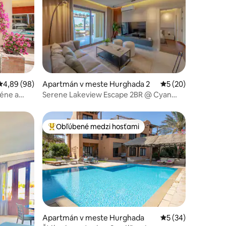
notení: 11
Priemerné ohodnotenie 4,89 z 5, počet hodnotení: 98
4,89 (98)
Apartmán v meste Hurghada 2
Priemerné ohodnot
5 (20)
zéne a
Serene Lakeview Escape 2BR @ Cyan
ElGouna
Obľúbené medzi hosťami
Najobľúbenejšie medzi hosťami
otení: 65
Apartmán v meste Hurghada
Priemerné ohodnot
5 (34)