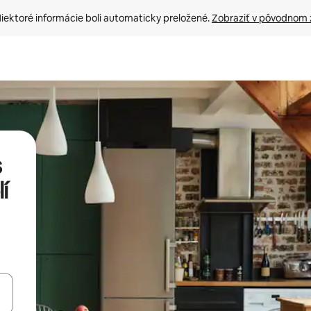
iektoré informácie boli automaticky preložené. 
Zobraziť v pôvodnom 
s
í
rechádzať pomocou klávesov so šípkami nahor a nadol alebo ich pres