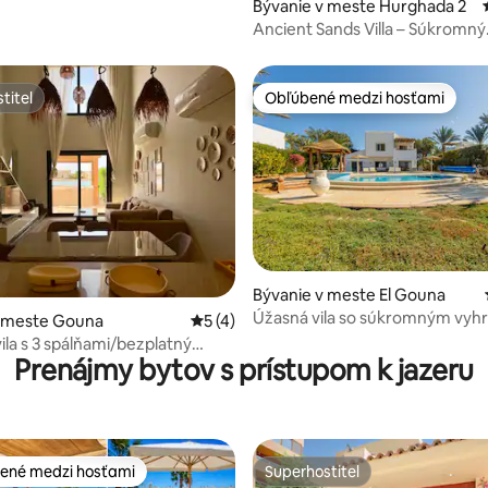
 4,87 z 5, počet hodnotení: 38
Bývanie v meste Hurghada 2
Ancient Sands Villa – Súkromný
bazén/pláž – Kajaky
titeľ
Obľúbené medzi hosťami
titeľ
Obľúbené medzi hosťami
Bývanie v meste El Gouna
 4,77 z 5, počet hodnotení: 30
Úžasná vila so súkromným vyh
v meste Gouna
Priemerné ohodnotenie 5 z 5, počet ho
5 (4)
bazénom
ila s 3 spálňami/bezplatný
Prenájmy bytov s prístupom k jazeru
prístup k lagúne@Gouna
ené medzi hosťami
Superhostiteľ
enejšie medzi hosťami
Superhostiteľ