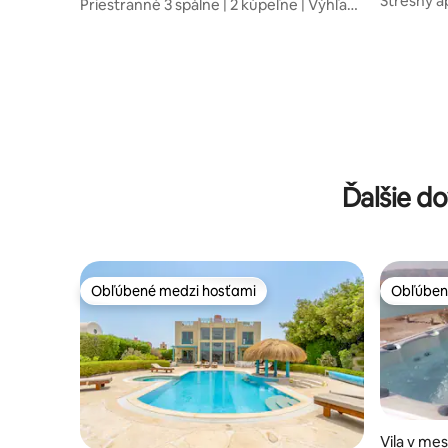
Strešný a
Priestranné 3 spálne | 2 kúpeľne | Výhľad
– El Goun
na bazén | Selena Bay
Ďalšie d
Obľúbené medzi hosťami
Obľúben
Obľúbené medzi hosťami
Obľúben
Vila v me