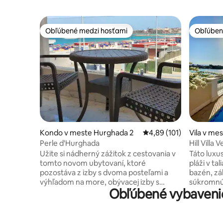
Obľúbené medzi hosťami
Obľúben
Obľúbené medzi hosťami
Obľúben
Kondo v meste Hurghada 2
Priemerné ohodnotenie 
4,89 (101)
Vila v me
Perle d'Hurghada
Hill Villa
bazén a p
Užite si nádherný zážitok z cestovania v
Táto luxu
tomto novom ubytovaní, ktoré
pláži v t
pozostáva z izby s dvoma posteľami a
bazén, zá
výhľadom na more, obývacej izby s
súkromnú pláž 
Obľúbené vybavenie
pohovkou, ktorá môže slúžiť ako posteľ,
môžete vy
a balkóna s nádherným výhľadom na
gril, per
more. Disponuje všetkým potrebným
výhľadom. Táto priestranná vi
vybavením vrátane klimatizácie a
rozlohou 