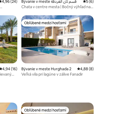
Priemerné ohodnotenie 4,96 z 5, počet hodnotení: 24
4,96 (24)
Bývanie v meste قسم ثان الغردقة
Priemerné ohodno
5 (6)
Chata v centre mesta | Bočný výhľad na
more, pláž a bazén
Obľúbené medzi hosťami
Obľúbené medzi hosťami
Priemerné ohodnotenie 4,94 z 5, počet hodnotení: 16
4,94 (16)
Bývanie v meste Hurghada 2
Priemerné ohodnoteni
4,88 (8)
rievaným
Veľká vila pri lagúne v zálive Fanadir
dnotení: 4
Obľúbené medzi hosťami
Obľúbené medzi hosťami