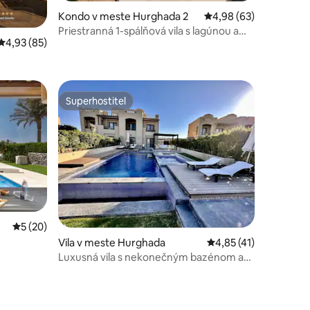
Kondo v meste Hurghada 2
Priemerné ohodnotenie
4,98 (63)
Priestranná 1-spálňová vila s lagúnou a
Priemerné ohodnotenie 4,93 z 5, počet hodnotení: 85
4,93 (85)
vykurovaným bazénom Biele vily
na
Superhostiteľ
Superhostiteľ
otení: 88
Priemerné ohodnotenie 5 z 5, počet hodnotení: 20
5 (20)
Vila v meste Hurghada
Priemerné ohodnoteni
4,85 (41)
Luxusná vila s nekonečným bazénom a
vírivkou nad jazerom