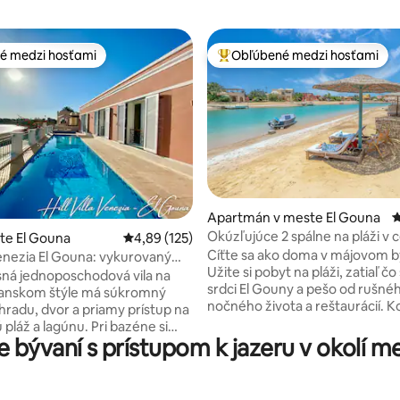
é medzi hosťami
Obľúbené medzi hosťami
é medzi hosťami
Najobľúbenejšie medzi hosťami
Apartmán v meste El Gouna
P
Okúzľujúce 2 spálne na pláži v 
4,89 z 5, počet hodnotení: 101
ste El Gouna
Priemerné ohodnotenie 4,89 z 5, počet hodn
4,89 (125)
Gouny
Cíťte sa ako doma v májovom b
 Venezia El Gouna: vykurovaný
Užite si pobyt na pláži, zatiaľ čo
láž
sná jednoposchodová vila na
srdci El Gouny a pešo od rušné
alianskom štýle má súkromný
nočného života a reštaurácií. Komfortný
hradu, dvor a priamy prístup na
apartmán s 2 lôžkami a 2 kúpeľ
a lagúnu. Pri bazéne si
prízemí má priestrannú terasu, 
 bývaní s prístupom k jazeru v okolí m
chutnať ležadlá na opaľovanie,
môžete vychutnať kávu a jedlo
golu a posedenie s úžasným
sa prejsť pár krokov a ponoriť s
la s
otvorenej morskej lagúny. Ak chcete
356 metrov štvorcových s