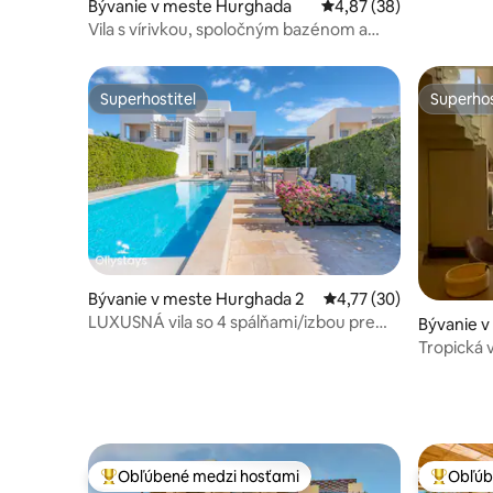
Bývanie v meste Hurghada
Priemerné ohodnotenie
4,87 (38)
Vila s vírivkou, spoločným bazénom a
otvorenou lagúnou
Superhostiteľ
Superhos
Superhostiteľ
Superhos
Bývanie v meste Hurghada 2
Priemerné ohodnotenie
4,77 (30)
LUXUSNÁ vila so 4 spálňami/izbou pre
Bývanie 
opatrovateľku, vyhrievaným bazénom a
Tropická v
výhľadom na lagúnu
bazén a 
Obľúbené medzi hosťami
Obľúb
Najobľúbenejšie medzi hosťami
Najobľúb