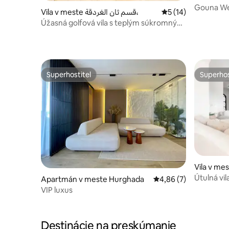
Gouna West
Vila v meste قسم ثان الغردقة،
Priemerné ohodnote
5 (14)
vyhrieva
Úžasná golfová vila s teplým súkromným
bazénom v El Goune
Superhostiteľ
Superhos
Superhostiteľ
Superhos
Vila v m
Útulná vil
Apartmán v meste Hurghada
Priemerné ohodnoteni
4,86 (7)
bazén a z
VIP luxus
Destinácie na preskúmanie