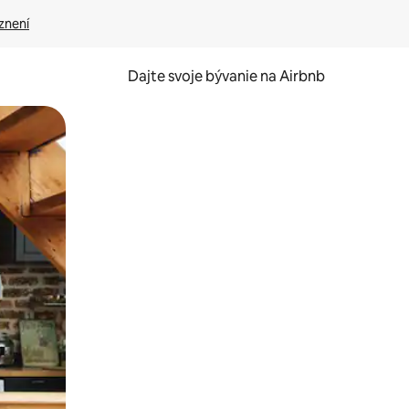
znení
Dajte svoje bývanie na Airbnb
kúmať pomocou dotykových gest či potiahnutia prstom.