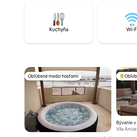
nezávislého internetu. Nachádza sa
rýchlym W
priamo pri mori, vedľa dvoch pláží, a
nádherný 
ponúka možnosť sledovať východ slnka.
západ slnka. Nachádz
Keď opustíte budovu, do centra mesta
bezproblé
sa dostanete za 10 minút. V blízkosti je aj
bezpečnos
Kuchyňa
Wi-F
nákupné centrum City Center Mall, ktoré
vzdialeno
je jedným z najväčších nákupných
Šéfkuchár 
centier v Hurghade a má Carrefour.
Obľúbené medzi hosťami
Obľúb
Obľúbené medzi hosťami
Najobľúb
Bývanie v
Vila Anci
bazénom 