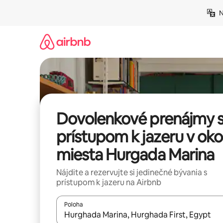
Preskočiť
N
na
obsah.
Dovolenkové prenájmy 
prístupom k jazeru v okol
miesta Hurgada Marina
Nájdite a rezervujte si jedinečné bývania s
prístupom k jazeru na Airbnb
Poloha
Keď budú výsledky k dispozícii, môžete si ich p