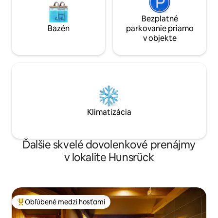
Bezplatné
Bazén
parkovanie priamo
v objekte
Klimatizácia
Ďalšie skvelé dovolenkové prenájmy
v lokalite Hunsrück
Obľúbené medzi hosťami
Najobľúbenejšie medzi hosťami