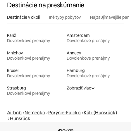
Destinácie na preskúmanie
Destinácie v okolí
Iné typy pobytov
Najzaujímavejšie pami
Paríž
Amsterdam
Dovolenkové prenájmy
Dovolenkové prenájmy
Mníchov
Annecy
Dovolenkové prenájmy
Dovolenkové prenájmy
Brusel
Hamburg
Dovolenkové prenájmy
Dovolenkové prenájmy
Štrasburg
Zobraziť viac
Dovolenkové prenájmy
Airbnb
Nemecko
Porýnie-Falcko
Külz (Hunsrück)
Hunsrück