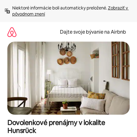
Preskočiť
Niektoré informácie boli automaticky preložené. 
Zobraziť v 
na
pôvodnom znení
obsah.
Dajte svoje bývanie na Airbnb
Dovolenkové prenájmy v lokalite
Hunsrück