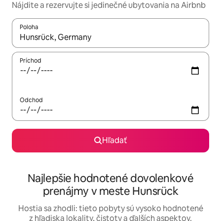
Nájdite a rezervujte si jedinečné ubytovania na Airbnb
Poloha
Keď budú výsledky k dispozícii, môžete si ich prechádzať pom
Príchod
Odchod
Hľadať
Najlepšie hodnotené dovolenkové
prenájmy v meste Hunsrück
Hostia sa zhodli: tieto pobyty sú vysoko hodnotené
z hľadiska lokality, čistoty a ďalších aspektov.