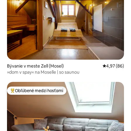
Bývanie v meste Zell (Mosel)
Priemerné oho
4,97 (86)
»dom v spay« na Moselle | so saunou
Obľúbené medzi hosťami
Najobľúbenejšie medzi hosťami