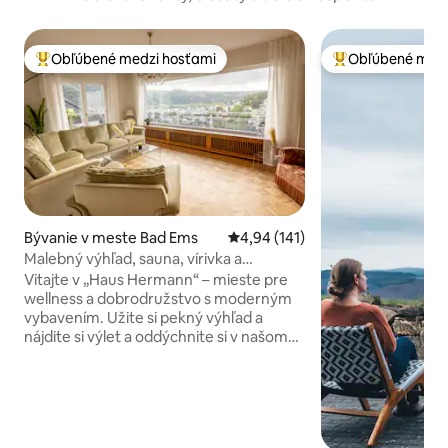
Obľúbené medzi hosťami
Obľúbené medz
Najobľúbenejšie medzi hosťami
Najobľúbenejšie 
Bývanie v meste Bad Ems
Priemerné ohodnotenie 4,94 z 5
4,94 (141)
Malebný výhľad, sauna, vírivka a
posilňovňa
Vitajte v „Haus Hermann“ – mieste pre
wellness a dobrodružstvo s moderným
vybavením. Užite si pekný výhľad a
nájdite si výlet a oddýchnite si v našom
oficiálne certifikovanom 5-
hviezdičkovom dovolenkovom dome.
Dom bol postavený v roku 1964 našimi
starými rodičmi a v roku 2023 bol
podstatne zrekonštruovaný. To najlepšie