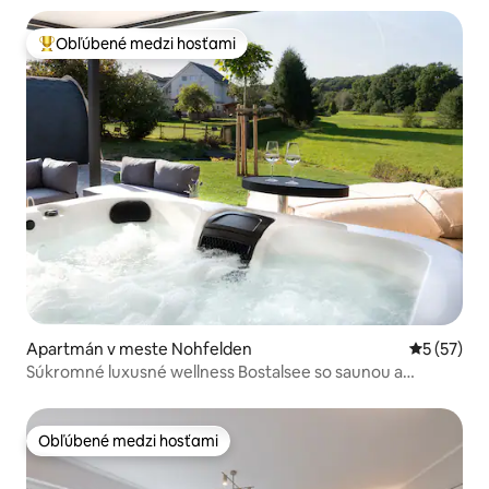
Obľúbené medzi hosťami
Najobľúbenejšie medzi hosťami
Apartmán v meste Nohfelden
Priemerné 
5 (57)
Súkromné luxusné wellness Bostalsee so saunou a
vírivkou
Obľúbené medzi hosťami
Obľúbené medzi hosťami