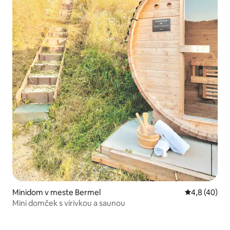
Minidom v meste Bermel
Priemerné oh
4,8 (40)
Mini domček s vírivkou a saunou