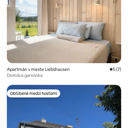
Apartmán v meste Liebshausen
Priemerné
5 (7)
Domáca garsónka
Obľúbené medzi hosťami
Obľúbené medzi hosťami