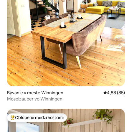
Bývanie v meste Winningen
Priemerné oho
4,88 (85)
Moselzauber vo Winningen
Obľúbené medzi hosťami
Najobľúbenejšie medzi hosťami