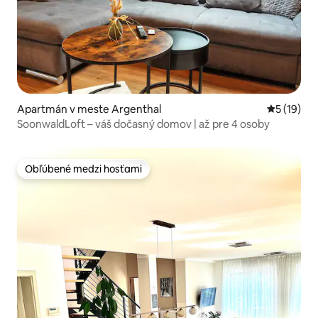
Apartmán v meste Argenthal
Priemerné 
5 (19)
SoonwaldLoft – váš dočasný domov | až pre 4 osoby
Obľúbené medzi hosťami
Obľúbené medzi hosťami