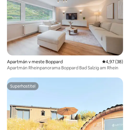
Apartmán v meste Boppard
Priemerné oho
4,97 (38)
Apartmán Rheinpanorama Boppard Bad Salzig am Rhein
Superhostiteľ
Superhostiteľ