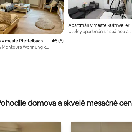
Apartmán v meste Ruthweiler
Útulný apartmán s 1 spálňou a
súkromnou terasou v blízkosti 
e 4,75 z 5, počet hodnotení: 8
 v meste Pfeffelbach
Priemerné ohodnotenie 5 z 5, počet ho
5 (5)
RA US
 Monteurs Wohnung k
eig II max5 osôb
Pohodlie domova a skvelé mesačné cen