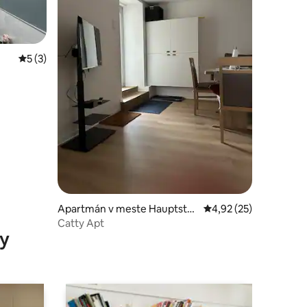
Priemerné ohodnotenie 5 z 5, počet hodnotení: 3
5 (3)
základne
dnotení: 5
Apartmán v meste Hauptstu
Priemerné ohodnoteni
4,92 (25)
hl
Catty Apt
y