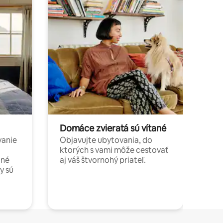
Domáce zvieratá sú vítané
vanie
Objavujte ubytovania, do
ktorých s vami môže cestovať
jné
aj váš štvornohý priateľ.
y sú