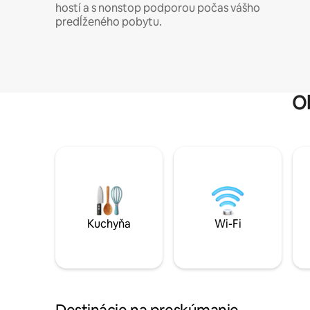
hostí a s nonstop podporou počas vášho
predĺženého pobytu.
O
Kuchyňa
Wi-Fi