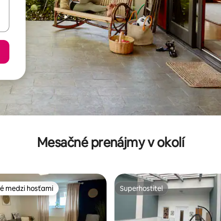
Mesačné prenájmy v okolí
é medzi hosťami
Superhostiteľ
é medzi hosťami
Superhostiteľ