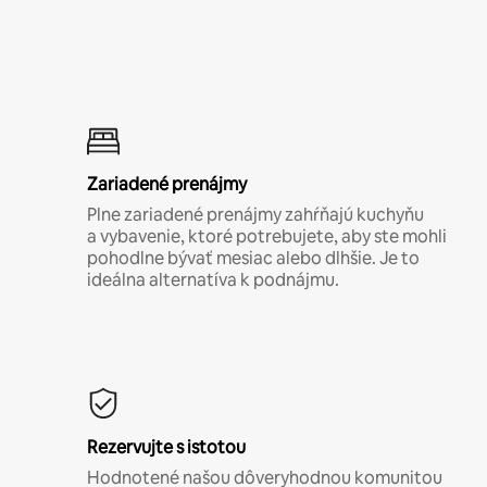
Zariadené prenájmy
Plne zariadené prenájmy zahŕňajú kuchyňu
a vybavenie, ktoré potrebujete, aby ste mohli
pohodlne bývať mesiac alebo dlhšie. Je to
ideálna alternatíva k podnájmu.
Rezervujte s istotou
Hodnotené našou dôveryhodnou komunitou