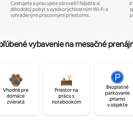
Cestujete a pracujete zároveň? Nájdite si
k
dlhodobý pobyt s vysokorýchlostným Wi-Fi a
s
vyhradenými pracovnými priestormi.
p
bľúbené vybavenie na mesačné prenáj
Bezplatné
Vhodné pre
Priestor na
parkovanie
domáce
prácu s
priamo
zvieratá
notebookom
v objekte