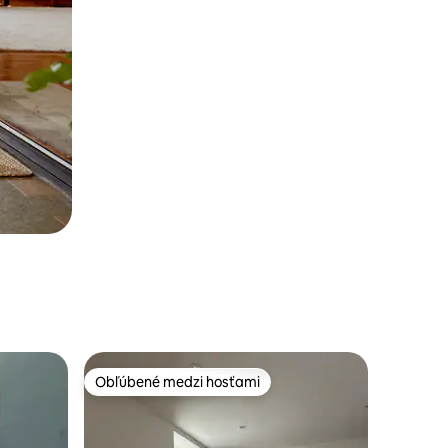
Obľúbené medzi hosťami
Obľúbené medzi hosťami