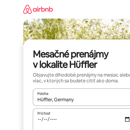
Preskočiť
na
obsah.
Mesačné prenájmy
v lokalite Hüffler
Objavujte dlhodobé prenájmy na mesiac aleb
viac, v ktorých sa budete cítiť ako doma.
Poloha
Keď budú výsledky k dispozícii, môžete si ich p
Príchod