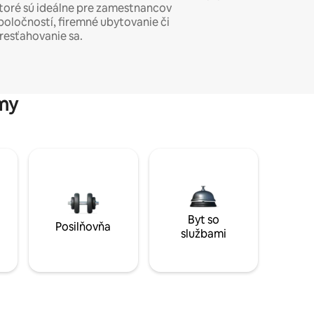
toré sú ideálne pre zamestnancov
poločností, firemné ubytovanie či
resťahovanie sa.
my
Byt so
Posilňovňa
službami