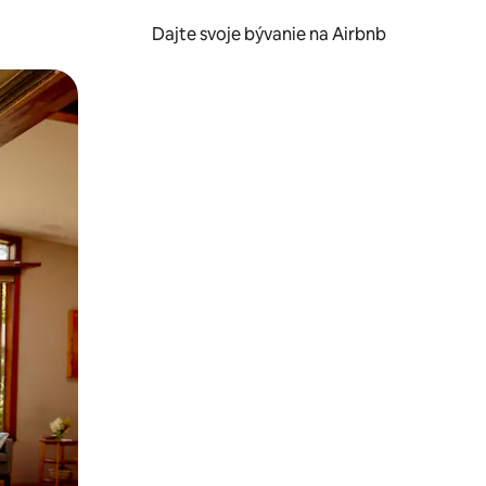
Dajte svoje bývanie na Airbnb
kúmať pomocou dotykových gest či potiahnutia prstom.