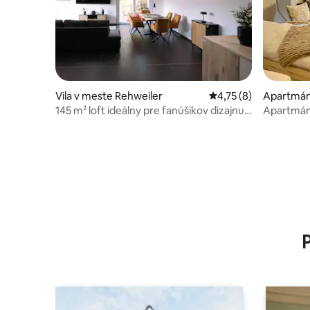
Vila v meste Rehweiler
Priemerné ohodnoteni
4,75 (8)
Apartmán
145 m² loft ideálny pre fanúšikov dizajnu a
Apartmán
kultúry
Preußenst