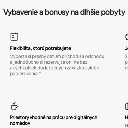
Vybavenie a bonusy na dlhšie pobyty
Flexibilita, ktorú potrebujete
J
Vyberte si presný dátum príchodu a odchodu
Š
a jednoducho si rezervujte online bez
p
akýchkoľvek dodatočných záväzkov alebo
d
papierovania.*
Priestory vhodné na prácu pre digitálnych
H
nomádov
N