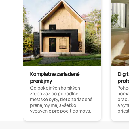
Kompletne zariadené
Digit
prenájmy
prof
Od pokojných horských
Pohod
zrubov až po pohodlné
nomá
mestské byty, tieto zariadené
pracu
prenájmy majú všetko
a vy
vybavenie pre pocit domova.
pries