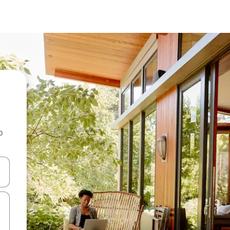
o
rechádzať pomocou klávesov so šípkami nahor a nadol alebo ich pres