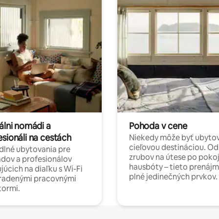
álni nomádi a
Pohoda v cene
esionáli na cestách
Niekedy môže byť ubyto
cieľovou destináciou. Od
lné ubytovania pre
zrubov na útese po poko
dov a profesionálov
hausbóty – tieto prenájm
júcich na diaľku s Wi-Fi
plné jedinečných prvkov.
hradenými pracovnými
tormi.