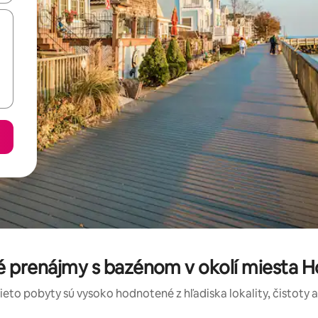
é prenájmy s bazénom v okolí miesta H
tieto pobyty sú vysoko hodnotené z hľadiska lokality, čistoty 