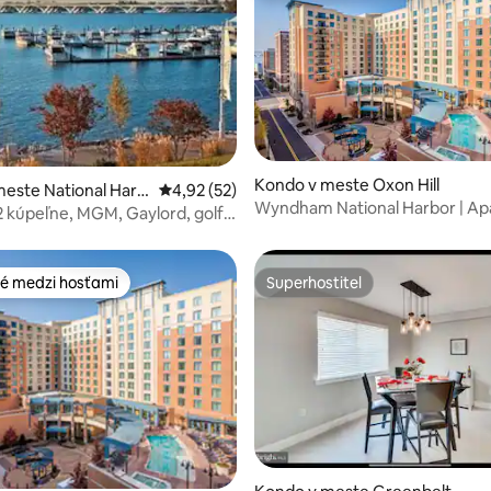
nie 5 z 5, počet hodnotení: 22
Kondo v meste Oxon Hill
este National Harb
Priemerné ohodnotenie 4,92 z 5, počet hod
4,92 (52)
Wyndham National Harbor | Ap
Washington
 2 kúpeľne, MGM, Gaylord, golf a
spálňou/1 kúpeľňou a manžels
posteľou
é medzi hosťami
Superhostiteľ
é medzi hosťami
Superhostiteľ
 4,97 z 5, počet hodnotení: 37