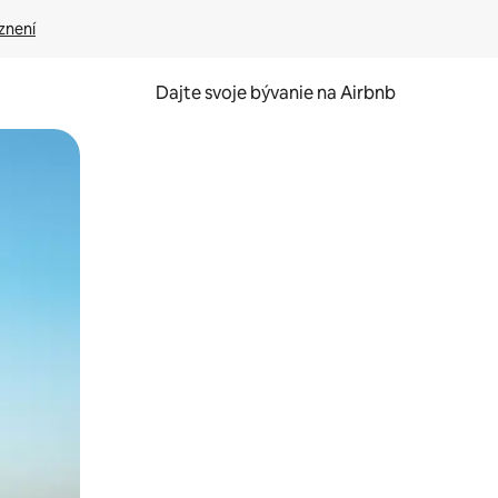
znení
Dajte svoje bývanie na Airbnb
kúmať pomocou dotykových gest či potiahnutia prstom.