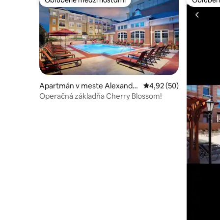
Obľúbené medzi hosťami
Obľúben
Obľúbené medzi hosťami
Obľúben
Apartmán v meste Alexandri
Priemerné ohodnotenie
4,92 (50)
a
Operačná základňa Cherry Blossom!