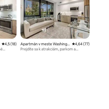
Priemerné ohodnotenie 4,5 z 5, počet hodnotení: 18
4,5 (18)
Apartmán v meste Washingt
Priemerné ohodnotenie
4,64 (77)
on
né
Prejdite sa k atrakciám, parkom a
sušička
turistickým chodníkom v DC