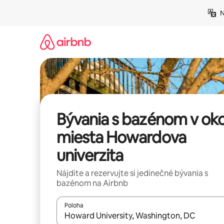
Preskočiť
N
na
obsah.
Bývania s bazénom v oko
miesta Howardova
univerzita
Nájdite a rezervujte si jedinečné bývania s
bazénom na Airbnb
Poloha
Keď budú výsledky k dispozícii, môžete si ich p