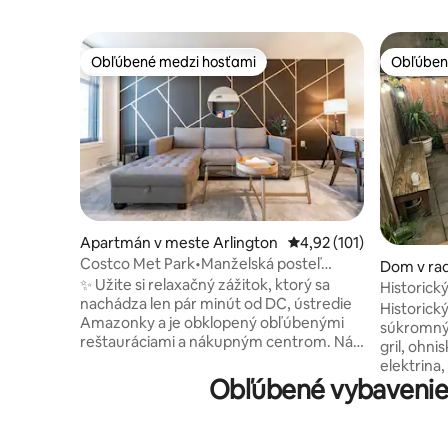
Obľúbené medzi hosťami
Obľúben
Obľúbené medzi hosťami
Obľúben
Apartmán v meste Arlington
Priemerné ohodnotenie 
4,92 (101)
Costco Met Park•Manželská posteľ
Dom v rad
King•Posilňovňa• 6 minút do metra/DC
✨ Užite si relaxačný zážitok, ktorý sa
este Was
Historick
nachádza len pár minút od DC, ústredie
kongreso
Historick
Amazonky a je obklopený obľúbenými
súkromný
reštauráciami a nákupným centrom. Náš
gril, ohni
štýlový apartmán zahŕňa super pohodlnú
elektrina
manželskú posteľ veľkosti King,
Obľúbené vybavenie 
dreva a d
pracovný priestor, rýchle bezplatné Wi-Fi
kuchyňa a
pripojenie a platené parkovanie na
práčovňa.
mieste. Kuchyňa je plne vybavená
Bloomingd