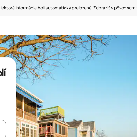
iektoré informácie boli automaticky preložené. 
Zobraziť v pôvodnom 
lí
rechádzať pomocou klávesov so šípkami nahor a nadol alebo ich pres