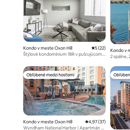
Kondo v meste Oxon Hill
Priemerné ohodnote
5 (22)
Kondo v m
Štýlové kondomínium 1BR v pulzujúcom
or, Fort 
2 spálne,
národnom prístave, MD
nákupy!
Obľúbené medzi hosťami
Obľúben
Obľúbené medzi hosťami
Obľúben
Kondo v meste Oxon Hill
Priemerné ohodnotenie
4,97 (37)
Wyndham National Harbor | Apartmán s