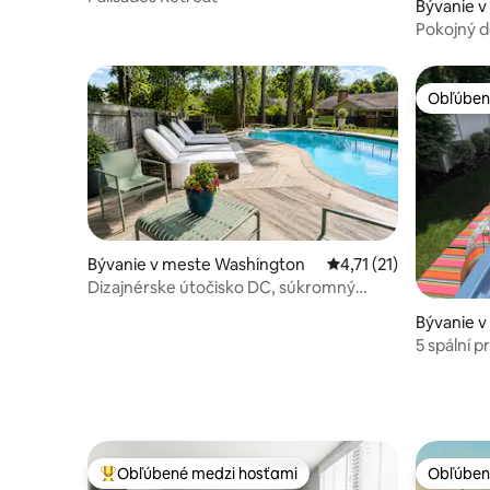
Bývanie v
Pokojný d
00110
Obľúben
Obľúben
Bývanie v meste Washington
Priemerné ohodnoteni
4,71 (21)
Dizajnérske útočisko DC, súkromný
bazén, posilňovňa a záhrady
Bývanie v
ngton
5 spální p
dvornou 
Obľúbené medzi hosťami
Obľúben
Najobľúbenejšie medzi hosťami
Obľúben