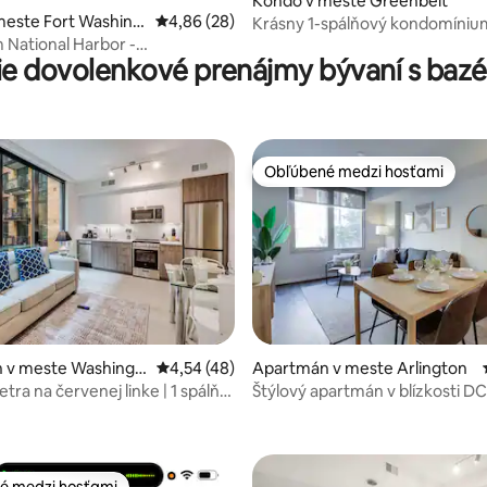
Kondo v meste Greenbelt
meste Fort Washing
Priemerné ohodnotenie 4,86 z 5, počet hodn
4,86 (28)
Krásny 1-spálňový kondomínium
parkovacími miestami v blízkos
National Harbor -
ie dovolenkové prenájmy bývaní s ba
um s 2 spálňami
Obľúbené medzi hosťami
Obľúbené medzi hosťami
 v meste Washingt
Priemerné ohodnotenie 4,54 z 5, počet hod
4,54 (48)
Apartmán v meste Arlington
tra na červenej linke | 1 spálňa
Štýlový apartmán v blízkosti D
nie 5 z 5, počet hodnotení: 18
/sušičkou | NoMa