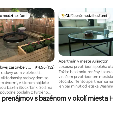
é medzi hosťami
Obľúbené medzi hosťami
é medzi hosťami
Najobľúbenejšie medzi hosťami
4,92 z 5, počet hodnotení: 101
Apartmán v meste Arlington
Luxusná prvotriedna poloha út
ovej zástavbe v m
Priemerné ohodnotenie 4,96 z 5, počet hodn
4,96 (132)
Zažite bezkonkurenčný luxus a
hington
ý radový dom v blízkosti
v našom prvotriednom mests
vého centra s bazénom Tank
ý viktoriánsky radový dom so
útočisku. Tento apartmán sa n
m dvormi, v ktorom nájdete
len pár minút od letiska Washin
sko a bazén Stock Tank. Solárna
a prvotriednych obchodov a po
, pôvodné podlahy z tvrdého
najlepšie z mestského života. Už
prenájmov s bazénom v okolí miesta 
revené prvky, zrekonštruovaná
krátku prechádzku na miestny
 kúpeľne a plne vybavená
trh a priamy prístup k malebný
 Centrálna poloha medzi
cyklistickým trasám. Vychutnajt
ale, Shaw a centrom mesta,