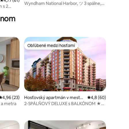
Priemerné ohodnotenie 4,77 z 5, počet hodnotení: 61
4,77 (61)
or
Wyndham National Harbor, ツ 3 spálne,
otení: 28
 s 2
luxusné!
ti DC
zénom
Obľúbené medzi hosťami
Obľúbené medzi hosťami
notení: 48
Priemerné ohodnotenie 4,96 z 5, počet hodnotení: 23
4,96 (23)
Hosťovský apartmán v meste
Priemerné ohodnoteni
4,8 (60)
Oxon Hill
C a metra
2-SPÁLŇOVÝ DELUXE s BALKÓNOM ★
National Harbor Resort!