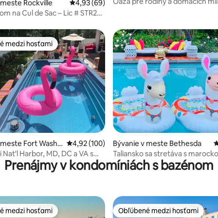
Oáza pre rodiny a domácich mil
 meste Rockville
Priemerné ohodnotenie 4,93 z 5, počet hodn
4,93 (69)
lôžok|4 spálne
om na Cul de Sac – Lic # STR23-
é medzi hosťami
é medzi hosťami
e 4,71 z 5, počet hodnotení: 21
 meste Fort Washi
Priemerné ohodnotenie 4,92 z 5, počet hodno
4,92 (100)
Bývanie v meste Bethesda
P
ri Nat'l Harbor, MD, DC a VA s
Taliansko sa stretáva s marock
Prenájmy v kondomíniách s bazénom
oázou
obrovským bazénom pre 10 os
é medzi hosťami
Obľúbené medzi hosťami
é medzi hosťami
Obľúbené medzi hosťami