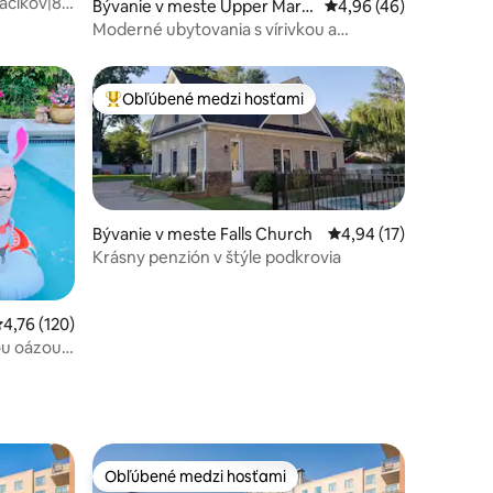
áčikov|8
otení: 69
Bývanie v meste Upper Marlb
Priemerné ohodnotenie
4,96 (46)
oro
Moderné ubytovania s vírivkou a
bazénom
Obľúbené medzi hosťami
Najobľúbenejšie medzi hosťami
Bývanie v meste Falls Church
Priemerné ohodnoteni
4,94 (17)
Krásny penzión v štýle podkrovia
tení: 100
riemerné ohodnotenie 4,76 z 5, počet hodnotení: 120
4,76 (120)
ou oázou s
ôb
Obľúbené medzi hosťami
Obľúbené medzi hosťami