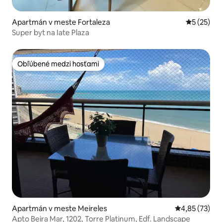
Apartmán v meste Fortaleza
Priemerné 
5 (25)
Super byt na Iate Plaza
Obľúbené medzi hosťami
Obľúbené medzi hosťami
Apartmán v meste Meireles
Priemerné oho
4,85 (73)
Apto Beira Mar, 1202, Torre Platinum, Edf. Landscape