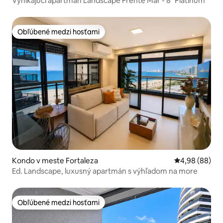
Vynikajúci apartmán Landscape Frente Mar - 8° Platinum
Obľúbené medzi hosťami
Obľúbené medzi hosťami
Kondo v meste Fortaleza
Priemerné oho
4,98 (88)
Ed. Landscape, luxusný apartmán s výhľadom na more
Obľúbené medzi hosťami
Obľúbené medzi hosťami