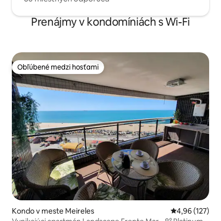
Prenájmy v kondomíniách s Wi-Fi
Obľúbené medzi hosťami
Obľúbené medzi hosťami
Kondo v meste Meireles
Priemerné ohod
4,96 (127)