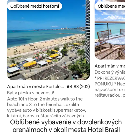
Obľúbené medzi hosťami
Obľúbené medzi 
Obľúbené medzi hosťami
Obľúbené medzi 
Apartmán v meste
Dokonalý výhľad na
poschodie
* PRI REZERVÁCI
PONUKU * Nachádza sa na nábreží,
Apartmán v meste Fortalez
Priemerné ohodnotenie 4,83 z 5
4,83 (202)
najväčšom turisti
a
Byt v piesku v pevnosti!
reštauráciou, pekárňou 
Apto 10th floor, 2 minutes walk to the
samotnom kondomí
beach and 3 to the feirinha. Lokalita
blízkosti bánk, rešt
vydáva auto v blízkosti supermarketov,
jeden blok od slá
lekární, barov, reštaurácií a zábavných
na pláži. Sú súkro
Obľúbené vybavenie v dovolenkových
predstavení. Úžasný výhľad na more. V
metrov štvorcovýc
najlepšej lokalite Meireles. Kompletná
prenájmoch v okolí mesta Hotel Brasil
celkový výhľad n