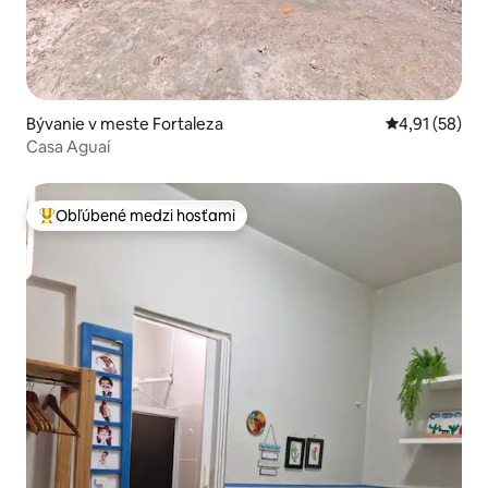
Bývanie v meste Fortaleza
Priemerné oho
4,91 (58)
Casa Aguaí
Obľúbené medzi hosťami
Najobľúbenejšie medzi hosťami