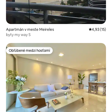
Apartmán v meste Meireles
Priemerné oh
4,93 (15)
byty my way S
Obľúbené medzi hosťami
Obľúbené medzi hosťami