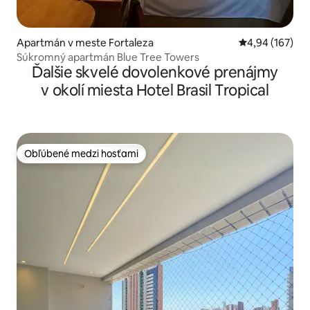
Apartmán v meste Fortaleza
Priemerné ohod
4,94 (167)
Súkromný apartmán Blue Tree Towers
Ďalšie skvelé dovolenkové prenájmy
v okolí miesta Hotel Brasil Tropical
Obľúbené medzi hosťami
Obľúbené medzi hosťami