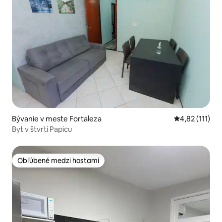
Bývanie v meste Fortaleza
Priemerné oho
4,82 (111)
Byt v štvrti Papicu
Obľúbené medzi hosťami
Obľúbené medzi hosťami