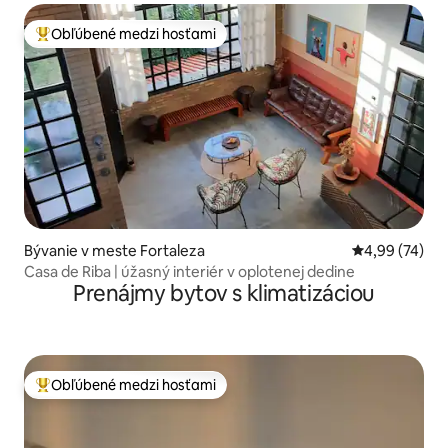
Obľúbené medzi hosťami
Najobľúbenejšie medzi hosťami
Bývanie v meste Fortaleza
Priemerné oho
4,99 (74)
Casa de Riba | úžasný interiér v oplotenej dedine
Prenájmy bytov s klimatizáciou
Obľúbené medzi hosťami
Najobľúbenejšie medzi hosťami