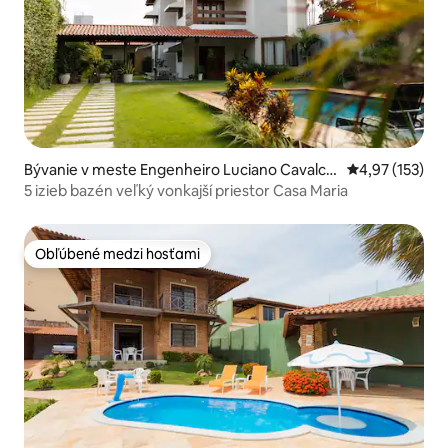
Bývanie v meste Engenheiro Luciano Cavalca
Priemerné ohod
4,97 (153)
nte
5 izieb bazén veľký vonkajší priestor Casa Maria
Obľúbené medzi hosťami
Obľúbené medzi hosťami