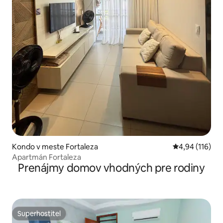
Kondo v meste Fortaleza
Priemerné ohod
4,94 (116)
Apartmán Fortaleza
Prenájmy domov vhodných pre rodiny
Superhostiteľ
Superhostiteľ