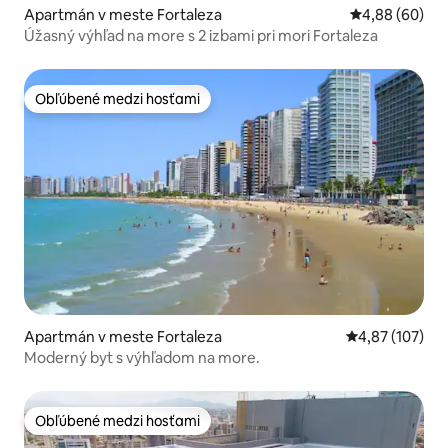
Apartmán v meste Fortaleza
Priemerné oho
4,88 (60)
Úžasný výhľad na more s 2 izbami pri mori Fortaleza
Obľúbené medzi hosťami
Obľúbené medzi hosťami
Apartmán v meste Fortaleza
Priemerné ohod
4,87 (107)
Moderný byt s výhľadom na more.
Obľúbené medzi hosťami
Obľúbené medzi hosťami