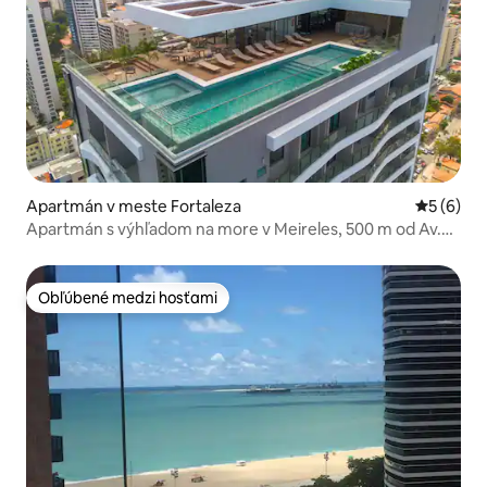
Apartmán v meste Fortaleza
Priemerné
5 (6)
Apartmán s výhľadom na more v Meireles, 500 m od Av.
Beira-mar
Obľúbené medzi hosťami
Obľúbené medzi hosťami