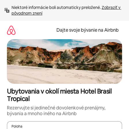
Preskočiť
Niektoré informácie boli automaticky preložené. 
Zobraziť v 
na
pôvodnom znení
obsah.
Dajte svoje bývanie na Airbnb
Ubytovania v okolí miesta Hotel Brasil
Tropical
Rezervujte si jedinečné dovolenkové prenájmy,
bývania a mnoho iného na Airbnb
Poloha