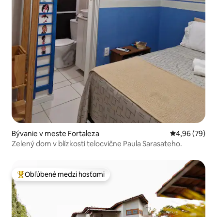
Bývanie v meste Fortaleza
Priemerné oho
4,96 (79)
Zelený dom v blízkosti telocvične Paula Sarasateho.
Obľúbené medzi hosťami
Najobľúbenejšie medzi hosťami