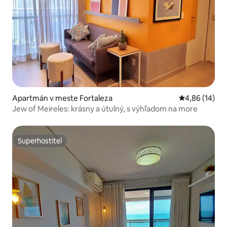
Apartmán v meste Fortaleza
Priemerné oho
4,86 (14)
Jew of Meireles: krásny a útulný, s výhľadom na more
Superhostiteľ
Superhostiteľ