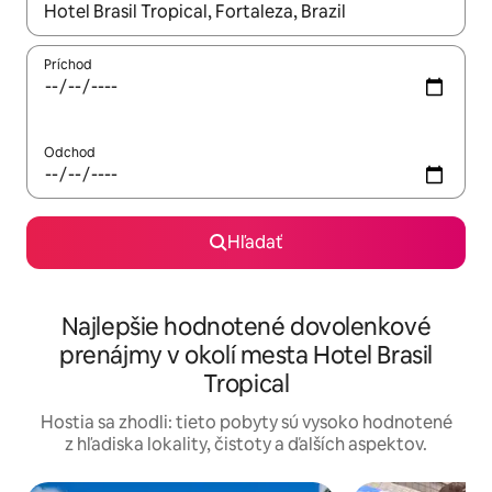
Keď budú výsledky k dispozícii, môžete si ich prechádzať pom
Príchod
Odchod
Hľadať
Najlepšie hodnotené dovolenkové
prenájmy v okolí mesta Hotel Brasil
Tropical
Hostia sa zhodli: tieto pobyty sú vysoko hodnotené
z hľadiska lokality, čistoty a ďalších aspektov.