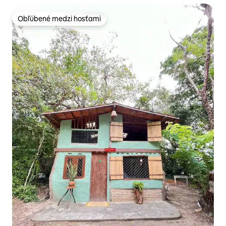
Obľúbené medzi hosťami
Obľúbené medzi hosťami