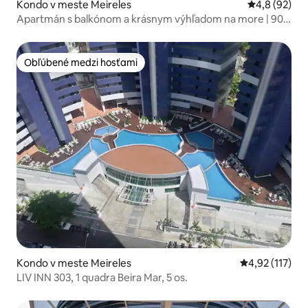
Kondo v meste Meireles
Priemerné oh
4,8 (92)
Apartmán s balkónom a krásnym výhľadom na more | 90
m od pobrežia
Obľúbené medzi hosťami
Obľúbené medzi hosťami
Kondo v meste Meireles
Priemerné oho
4,92 (117)
LIV INN 303, 1 quadra Beira Mar, 5 os.