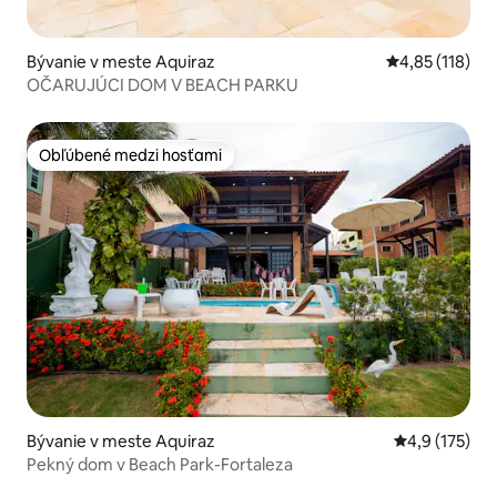
Bývanie v meste Aquiraz
Priemerné oho
4,85 (118)
OČARUJÚCI DOM V BEACH PARKU
Obľúbené medzi hosťami
Obľúbené medzi hosťami
Bývanie v meste Aquiraz
Priemerné oh
4,9 (175)
Pekný dom v Beach Park-Fortaleza