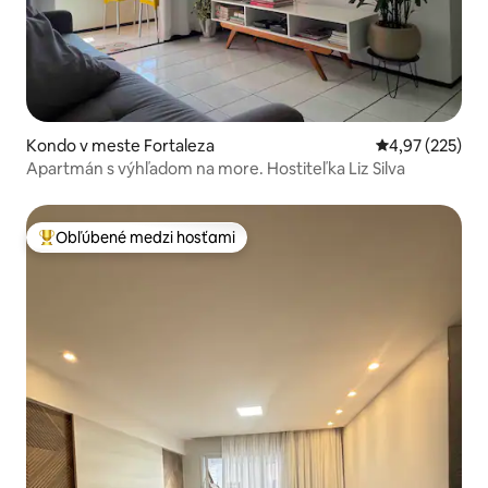
Kondo v meste Fortaleza
Priemerné ohod
4,97 (225)
Apartmán s výhľadom na more. Hostiteľka Liz Silva
Obľúbené medzi hosťami
Najobľúbenejšie medzi hosťami