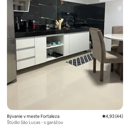
Bývanie v meste Fortaleza
Priemerné oho
4,93 (44)
Štúdio São Lucas - s garážou