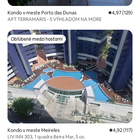
Kondo v meste Porto das Dunas
Priemerné ohod
4,97 (129)
APT TERRAMARIS - S VÝHĽADOM NA MORE
Obľúbené medzi hosťami
Obľúbené medzi hosťami
Kondo v meste Meireles
Priemerné oho
4,92 (117)
LIV INN 303, 1 quadra Beira Mar, 5 os.