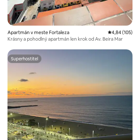
Apartmán v meste Fortaleza
Priemerné ohod
4,84 (105)
Krásny a pohodlný apartmán len krok od Av. Beira Mar
Superhostiteľ
Superhostiteľ