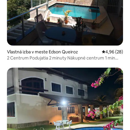
Vlastná izba v meste Edson Queiroz
Priemerné oho
4,96 (28)
2 Centrum Podujatia 2 minuty Nákupné centrum 1 min
Pláž 3 min