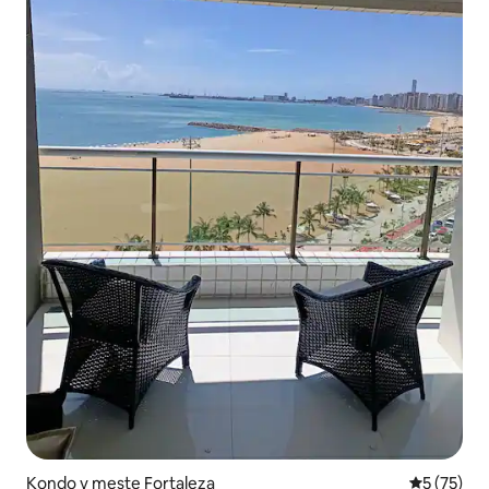
Kondo v meste Fortaleza
Priemerné 
5 (75)