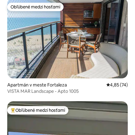
Obľúbené medzi hosťami
Obľúbené medzi hosťami
Apartmán v meste Fortaleza
Priemerné oho
4,85 (74)
VISTA MAR Landscape - Apto 1005
Obľúbené medzi hosťami
Najobľúbenejšie medzi hosťami