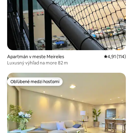
Apartmán v meste Meireles
Priemerné oho
4,91 (114)
Luxusný výhľad na more 82 m
Obľúbené medzi hosťami
Obľúbené medzi hosťami