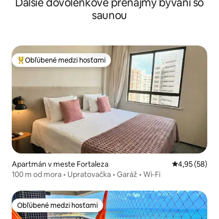
Ďalšie dovolenkové prenájmy bývaní so
saunou
Obľúbené medzi hosťami
Najobľúbenejšie medzi hosťami
Apartmán v meste Fortaleza
Priemerné oho
4,95 (58)
100 m od mora • Upratovačka • Garáž • Wi-Fi
Obľúbené medzi hosťami
Obľúbené medzi hosťami