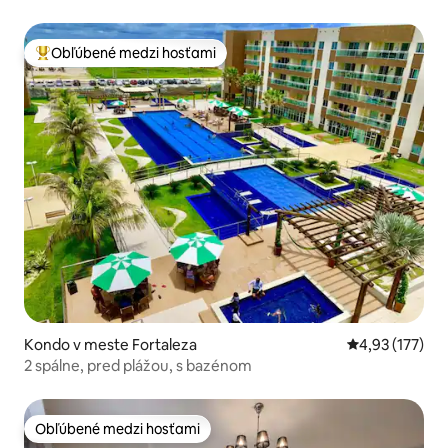
Obľúbené medzi hosťami
Najobľúbenejšie medzi hosťami
Kondo v meste Fortaleza
Priemerné ohod
4,93 (177)
2 spálne, pred plážou, s bazénom
Obľúbené medzi hosťami
Obľúbené medzi hosťami