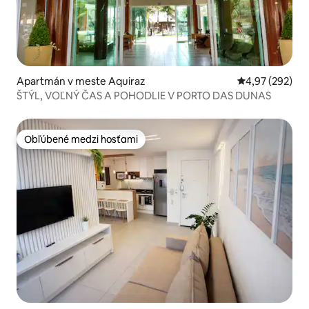
Apartmán v meste Aquiraz
Priemerné ohod
4,97 (292)
ŠTÝL, VOĽNÝ ČAS A POHODLIE V PORTO DAS DUNAS
Obľúbené medzi hosťami
Obľúbené medzi hosťami