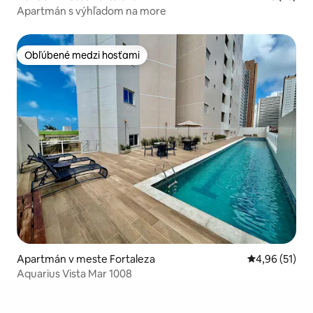
Apartmán s výhľadom na more
Obľúbené medzi hosťami
Obľúbené medzi hosťami
Apartmán v meste Fortaleza
Priemerné oho
4,96 (51)
Aquarius Vista Mar 1008