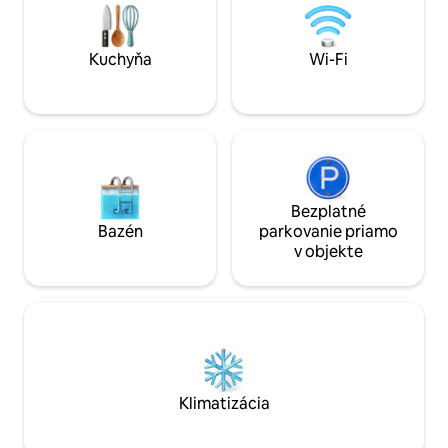
priestoroch sa nachádza skvelý bazén,
ako aj bar a reštaurácia, kde si môžete
dať raňajky a jedlo, a navyše veľmi
studené pivo.
Kuchyňa
Wi-Fi
Bezplatné
Bazén
parkovanie priamo
v objekte
Klimatizácia