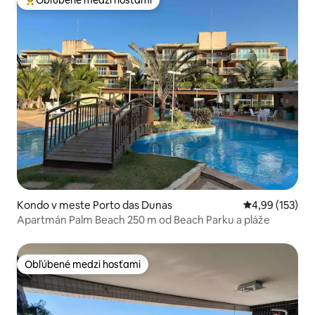
Najobľúbenejšie medzi hosťami
Kondo v meste Porto das Dunas
Priemerné ohod
4,99 (153)
Apartmán Palm Beach 250 m od Beach Parku a pláže
Obľúbené medzi hosťami
Obľúbené medzi hosťami