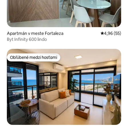
Apartmán v meste Fortaleza
Priemerné oho
4,96 (55)
Byt Infinity 600 lindo
Obľúbené medzi hosťami
Obľúbené medzi hosťami