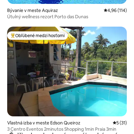
Bývanie v meste Aquiraz
Priemerné ohod
4,96 (114)
Útulný wellness rezort Porto das Dunas
Obľúbené medzi hosťami
Najobľúbenejšie medzi hosťami
Vlastná izba v meste Edson Queiroz
Priemerné
5 (31)
3 Centro Eventos 2minutos Shopping 1min Praia 3min