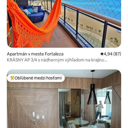
Apartmán v meste Fortaleza
Priemerné oho
4,94 (87)
KRÁSNY AP 3/4 s nádherným výhľadom na krajinu
Meireles!
Obľúbené medzi hosťami
Najobľúbenejšie medzi hosťami