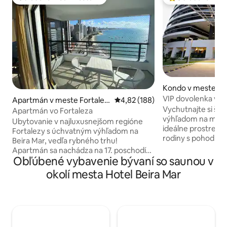
Obľúbené medzi hosťami
Najobľúbenejšie 
Kondo v meste Fo
VIP dovolenka v L
Apartmán v meste Fortalez
Priemerné ohodnotenie 4,82 z 5
4,82 (188)
manželské izby
Vychutnajte si ša
a
Apartmán vo Fortaleza
výhľadom na more! Moderné, útuln
Ubytovanie v najluxusnejšom regióne
ideálne prostredie 
Fortalezy s úchvatným výhľadom na
rodiny s pohodlím
Beira Mar, vedľa rybného trhu!
štýlom. • Pohodlné postele • Obliečky s
Apartmán sa nachádza na 17. poschodí
hustotou 300 vlákien • klimatiz
Obľúbené vybavenie bývaní so saunou v
(najvyššie poschodie) budovy Iate Plaza
spálňach a obývacej
a má k dispozícii chladničku, mikrovlnnú
okolí mesta Hotel Beira Mar
Zatemňovacie tienidlá • Oc
rúru a sporák, manželskú posteľ, káblovú
zástena na balkóne • Káblová TV (
televíziu, záves na 2 hojdacie siete (v
Top HD) • kvalitné Wi-Fi, 🍽️ Plne
spálni a na balkóne) a vaňu! *** NOVÁ
vybavená kuchyňa: Všetko bo
veľká manželská posteľ! Získané v
navrhnuté tak, aby 
novembri 2025 ** V spoločných
a užili si neuverite