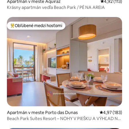
Apartmán v meste Aquiraz
Priemerné oho
4,92 (113)
Krásny apartmán vedľa Beach Park / PÉ NA AREIA
Obľúbené medzi hosťami
Najobľúbenejšie medzi hosťami
Apartmán v meste Porto das Dunas
Priemerné ohod
4,97 (183)
Beach Park Suítes Resort – NOHY V PIEŠKU A VÝHĽAD NA
MORE