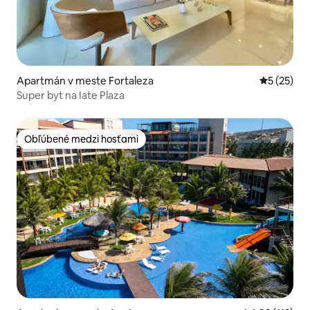
Apartmán v meste Fortaleza
Priemerné 
5 (25)
Super byt na Iate Plaza
Obľúbené medzi hosťami
Obľúbené medzi hosťami