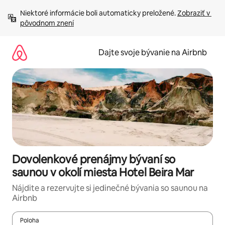
Preskočiť
Niektoré informácie boli automaticky preložené. 
Zobraziť v 
na
pôvodnom znení
obsah.
Dajte svoje bývanie na Airbnb
Dovolenkové prenájmy bývaní so
saunou v okolí miesta Hotel Beira Mar
Nájdite a rezervujte si jedinečné bývania so saunou na
Airbnb
Poloha