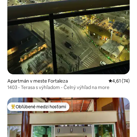
Apartmán v meste Fortaleza
Priemerné oh
4,61 (74)
1403 - Terasa s výhľadom - Čelný výhľad na more
Obľúbené medzi hosťami
Najobľúbenejšie medzi hosťami