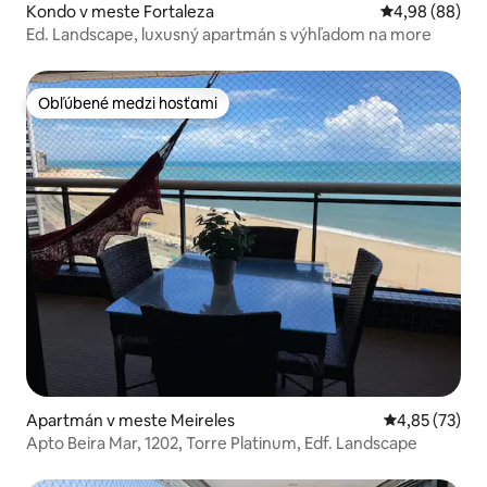
Kondo v meste Fortaleza
Priemerné oho
4,98 (88)
Ed. Landscape, luxusný apartmán s výhľadom na more
Obľúbené medzi hosťami
Obľúbené medzi hosťami
Apartmán v meste Meireles
Priemerné oho
4,85 (73)
Apto Beira Mar, 1202, Torre Platinum, Edf. Landscape