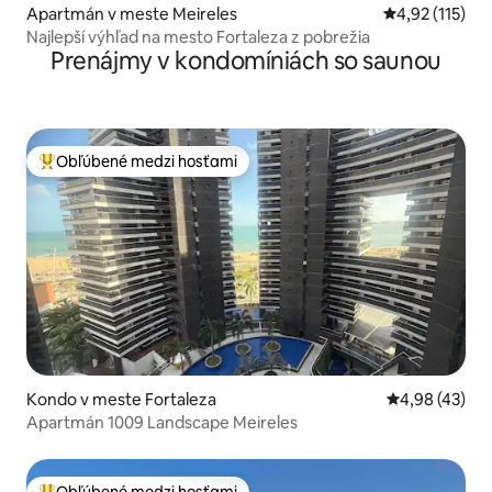
Apartmán v meste Meireles
Priemerné oho
4,92 (115)
Najlepší výhľad na mesto Fortaleza z pobrežia
Prenájmy v kondomíniách so saunou
Obľúbené medzi hosťami
Najobľúbenejšie medzi hosťami
Kondo v meste Fortaleza
Priemerné oho
4,98 (43)
Apartmán 1009 Landscape Meireles
Obľúbené medzi hosťami