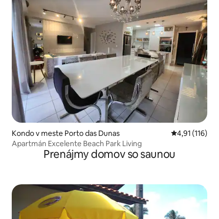
Kondo v meste Porto das Dunas
Priemerné oho
4,91 (116)
Apartmán Excelente Beach Park Living
Prenájmy domov so saunou