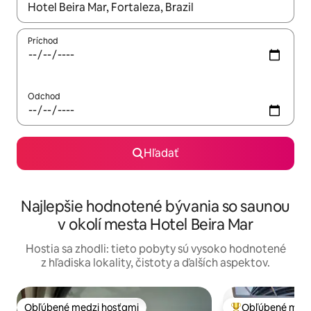
Keď budú výsledky k dispozícii, môžete si ich prechádzať pom
Príchod
Odchod
Hľadať
Najlepšie hodnotené bývania so saunou
v okolí mesta Hotel Beira Mar
Hostia sa zhodli: tieto pobyty sú vysoko hodnotené
z hľadiska lokality, čistoty a ďalších aspektov.
Obľúbené medzi hosťami
Obľúbené medz