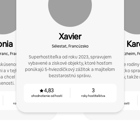
Xavier
onia
Kar
Sélestat, Francúzsko
ranc, Francúzsko
Stotzheim, 
Superhostiteľka od roku 2023, spravujem
vybavené a ziskové objekty, ktoré hosťom
 skúsenosti som začal
Concierge pre rodiny
ponúkajú 5-hviezdičkový zážitok a majiteľom
 a v tejto aktivite sa mi
nájomcov. Všetko spra
bezstarostnú správu.
a chcel podeliť o svoje
bol náš domov, takže 
enosti.
4,83
3
ohodnotenie od hostí
roky hostiteľstva
5
4,78
rokov hostiteľstva
ohodnotenie od hostí