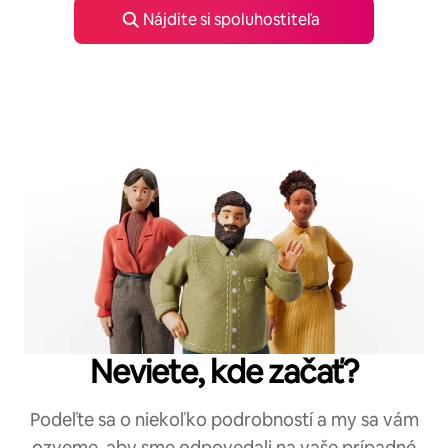
Nájdite si spoluhostiteľa
Neviete, kde začať?
Podeľte sa o niekoľko podrobností a my sa vám
ozveme, aby sme odpovedali na vaše prípadné