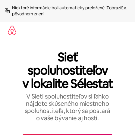
Preskočiť
Niektoré informácie boli automaticky preložené. 
Zobraziť v 
na
pôvodnom znení
obsah.
Sieť
spoluhostiteľov
v lokalite Sélestat
V Sieti spoluhostiteľov si ľahko
nájdete skúseného miestneho
spoluhostiteľa, ktorý sa postará
o vaše bývanie aj hostí.