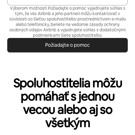
Výberom možnosti Požiadajte o pomoc vyjadrujete súhlas s
tým, že vás Airbnb a jeho partneri môžu kontaktovať v
súvislosti so Sieťou spoluhostiteľov prostredníctvom e-mailu
alebo telefonicky, beriete na vedomie
zásady ochrany
osobných údajov
Airbnb a vyjadrujete súhlas s
dodatočnými
podmienkami Siete spoluhostiteľov.
Požiadajte o pomoc
Spoluhostitelia môžu
pomáhať s jednou
vecou alebo aj so
všetkým