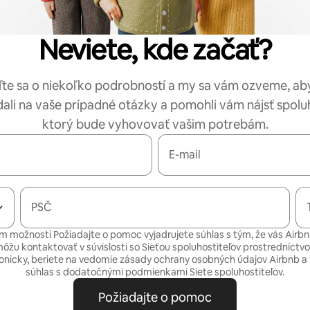
Neviete, kde začať?
te sa o niekoľko podrobností a my sa vám ozveme, a
li na vaše prípadné otázky a pomohli vám nájsť spoluh
ktorý bude vyhovovať vašim potrebám.
E-mail
PSČ
 možnosti Požiadajte o pomoc vyjadrujete súhlas s tým, že vás Airbn
môžu kontaktovať v súvislosti so Sieťou spoluhostiteľov prostredníctv
fonicky, beriete na vedomie
zásady ochrany osobných údajov
Airbnb a 
súhlas s
dodatočnými podmienkami Siete spoluhostiteľov.
Požiadajte o pomoc