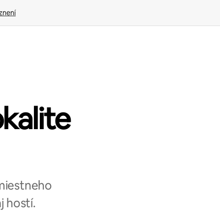
znení
okalite
 miestneho
 hostí.