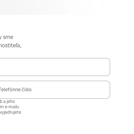
by sme
ostiteľa,
Telefónne číslo
b a jeho
om e-mailu
vyjadrujete