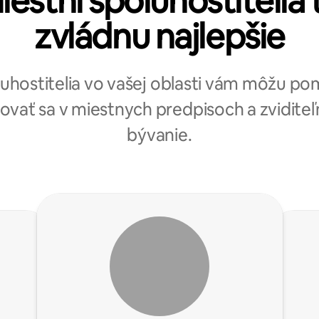
iestni spoluhostitelia 
zvládnu najlepšie
uhostitelia vo vašej oblasti vám môžu p
ovať sa v miestnych predpisoch a zviditeľ
bývanie.