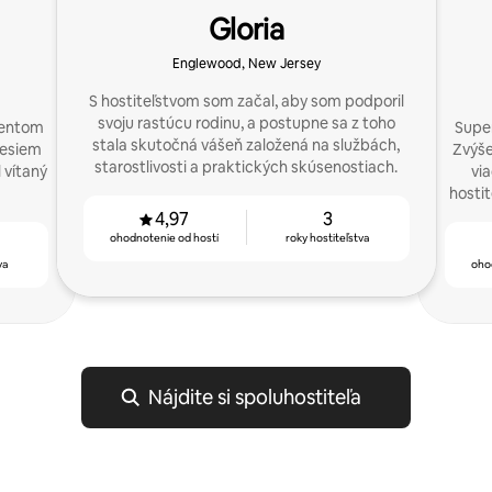
Gloria
Englewood, New Jersey
S hostiteľstvom som začal, aby som podporil
svoju rastúcu rodinu, a postupne sa z toho
mentom
Super
stala skutočná vášeň založená na službách,
nesiem
Zvýše
starostlivosti a praktických skúsenostiach.
 vítaný
vi
hosti
4,97
3
ohodnotenie od hostí
roky hostiteľstva
va
oho
Nájdite si spoluhostiteľa