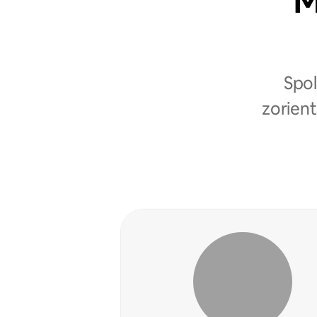
M
Spol
zorient