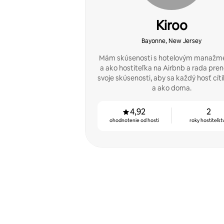
Kiroo
Bayonne, New Jersey
Mám skúsenosti s hotelovým manaž
a ako hostiteľka na Airbnb a rada pre
svoje skúsenosti, aby sa každý hosť cítil
a ako doma.
4,92
2
ohodnotenie od hostí
roky hostiteľst