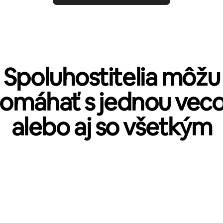
Spoluhostitelia môžu
omáhať s jednou vec
alebo aj so všetkým