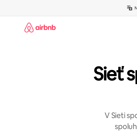
Preskočiť
N
na
obsah.
Sieť s
V Sieti s
spoluh