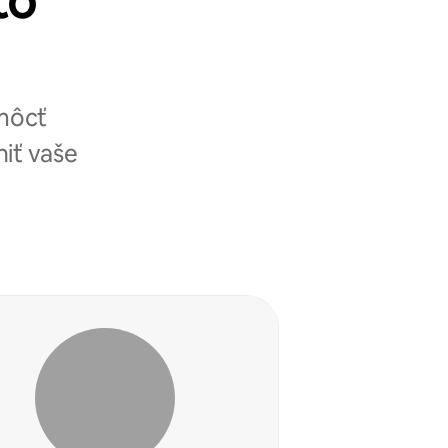
to
omôcť
niť vaše