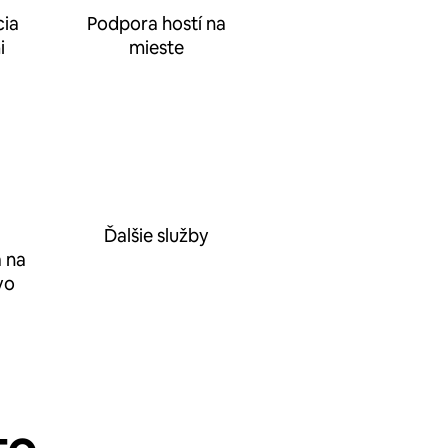
ia
Podpora hostí na
i
mieste
Ďalšie služby
 na
vo