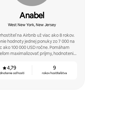
Anabel
West New York, New Jersey
hostiteľ na Airbnb už viac ako 8 rokov.
nie hodnoty jednej ponuky zo 7 000 na
ac ako 100 000 USD ročne. Pomáham
teľom maximalizovať príjmy, hodnotenia
a hostiť bez stresu.
4,79
9
dnotenie od hostí
rokov hostiteľstva