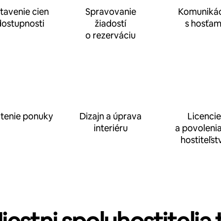
tavenie cien
Spravovanie
Komunikác
dostupnosti
žiadostí
s hosťam
o rezerváciu
tenie ponuky
Dizajn a úprava
Licencie
interiéru
a povolenia
hostiteľst