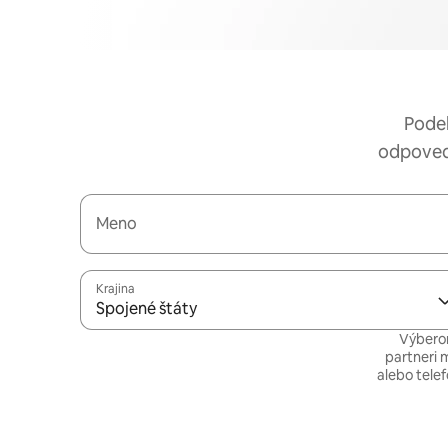
Podeľ
odpoveda
Meno
Krajina
Spojené štáty
Výberom
partneri 
alebo tele