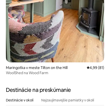
Maringotka v meste Tilton on the Hill
Priemerné oho
4,99 (81)
WoolShed na Wood Farm
Destinácie na preskúmanie
Destinácie v okolí
Najzaujímavejšie pamiatky v okolí