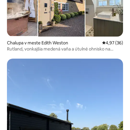
Chalupa v meste Edith Weston
Priemerné oho
4,97 (36)
Rutland, vonkajšia medená vaňa a útulné ohnisko na
polená