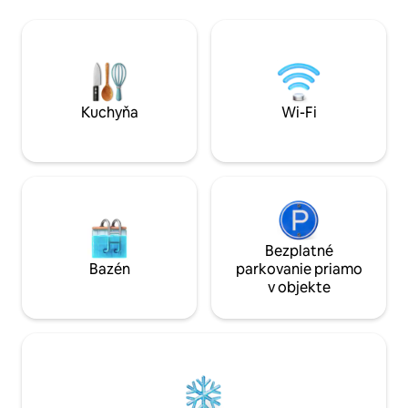
kohútikom s teplo
zatemňovacie závesy. Nie je tu sporák,
mnohým ďalším. Ak hľadáte pokojné,
ale je tu mikrovlnná rúra, hriankovač
odľahlé a súkromn
Dualit, rýchlovarná kanvica, kávovar
všetko pohodlie, 
Nespresso a malá chladnička. V obci sa
Fi, ústredné kúreni
nachádza skvelá krčma The Bell, ktorá
už nehľadajte.
ponúka obedy a večere. Stodola sa
nachádza v záhrade s rozlohou 3 akrov.
Kuchyňa
Wi-Fi
Bezplatné
Bazén
parkovanie priamo
v objekte