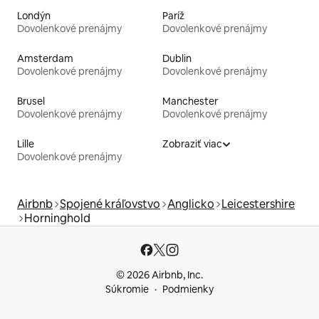
Londýn
Paríž
Dovolenkové prenájmy
Dovolenkové prenájmy
Amsterdam
Dublin
Dovolenkové prenájmy
Dovolenkové prenájmy
Brusel
Manchester
Dovolenkové prenájmy
Dovolenkové prenájmy
Lille
Zobraziť viac
Dovolenkové prenájmy
Airbnb
Spojené kráľovstvo
Anglicko
Leicestershire
Horninghold
© 2026 Airbnb, Inc.
Súkromie
Podmienky