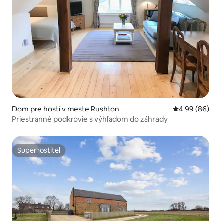
Dom pre hostí v meste Rushton
Priemerné oho
4,99 (86)
Priestranné podkrovie s výhľadom do záhrady
Superhostiteľ
Superhostiteľ