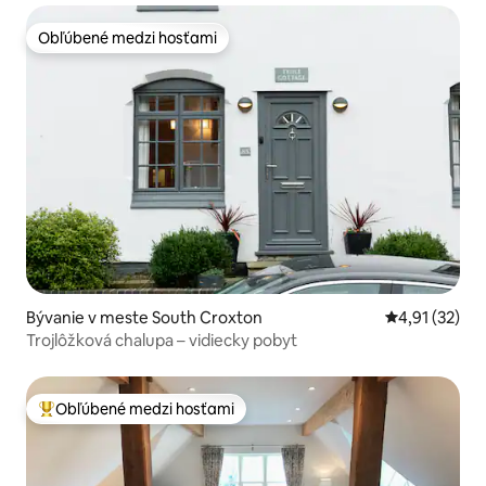
Obľúbené medzi hosťami
Obľúbené medzi hosťami
Bývanie v meste South Croxton
Priemerné oh
4,91 (32)
Trojlôžková chalupa – vidiecky pobyt
Obľúbené medzi hosťami
Najobľúbenejšie medzi hosťami