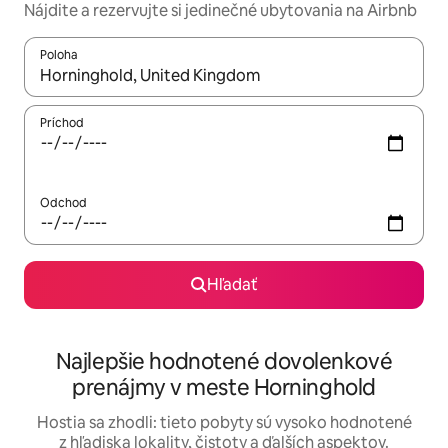
Nájdite a rezervujte si jedinečné ubytovania na Airbnb
Poloha
Keď budú výsledky k dispozícii, môžete si ich prechádzať pom
Príchod
Odchod
Hľadať
Najlepšie hodnotené dovolenkové
prenájmy v meste Horninghold
Hostia sa zhodli: tieto pobyty sú vysoko hodnotené
z hľadiska lokality, čistoty a ďalších aspektov.