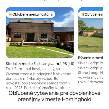
Obľúbené medzi hosťami
Obľúbené medz
Najobľúbenejšie medzi hosťami
Najobľúbenejšie 
Bývanie v meste Ti
ll
Silvan Lodge Pokoj
Stodola v meste East Langto
Priemerné ohodnotenie 4,98 z 
4,98 (46)
pokoj
Silvan Lodge je ho
n
Fruit Barn – butikový, luxusný, so
Stone Lodge House,
zabezpečeným parkovaním.
Ovocná stodola je pripojená k hlavnému
vo vybraných ter
domu, ale má vlastný vchod. Bol
roka. Prístavba je dokončená v
novostavbou s vysokým štandardom v
najvyššom štandar
roku 2025. Postele sú značky Neptune a
všetkým, čo budet
Obľúbené vybavenie pre dovolenkové
posteľná bielizeň značky The White
palcovou QLED TV
Company. 1 x manželská posteľ a 2 x
prenájmy v meste Horninghold
práčkou so sušičk
jednolôžka. Môže byť pridaná ďalšia
mrazničkou, umýva
samostatná posteľ. Spálne majú