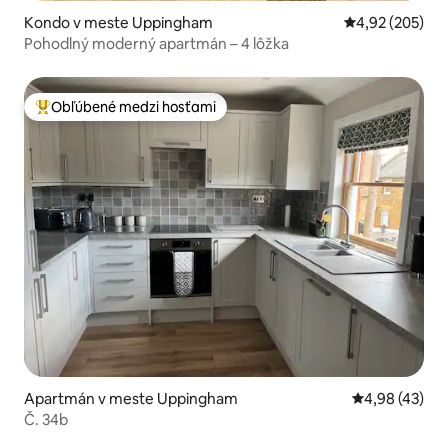
Kondo v meste Uppingham
Priemerné ohod
4,92 (205)
Pohodlný moderný apartmán – 4 lôžka
Obľúbené medzi hosťami
Najobľúbenejšie medzi hosťami
Apartmán v meste Uppingham
Priemerné oho
4,98 (43)
Č. 34b