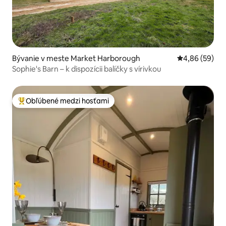
Bývanie v meste Market Harborough
Priemerné oho
4,86 (59)
Sophie's Barn – k dispozícii balíčky s vírivkou
Obľúbené medzi hosťami
Najobľúbenejšie medzi hosťami