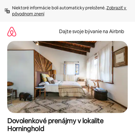
Preskočiť
Niektoré informácie boli automaticky preložené. 
Zobraziť v 
na
pôvodnom znení
obsah.
Dajte svoje bývanie na Airbnb
Dovolenkové prenájmy v lokalite
Horninghold