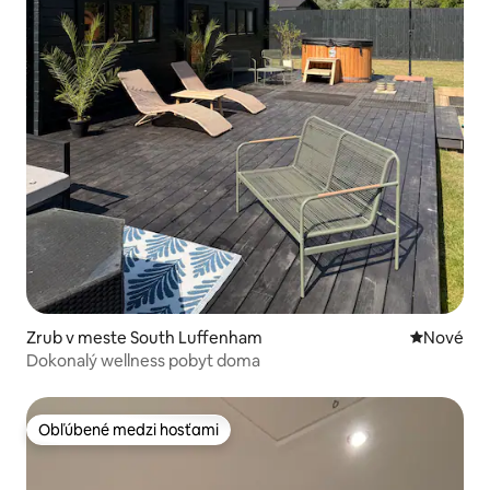
Zrub v meste South Luffenham
Nové ubyt
Nové
Dokonalý wellness pobyt doma
Obľúbené medzi hosťami
Obľúbené medzi hosťami