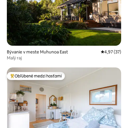
Bývanie v meste Muhunoa East
Priemerné oho
4,97 (37)
Malý raj
Obľúbené medzi hosťami
Najobľúbenejšie medzi hosťami