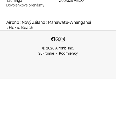
Tauranga
Zobraziť viac
Dovolenkové prenájmy
Airbnb
Nový Zéland
Manawatū-Whanganui
Hokio Beach
© 2026 Airbnb, Inc.
Súkromie
Podmienky