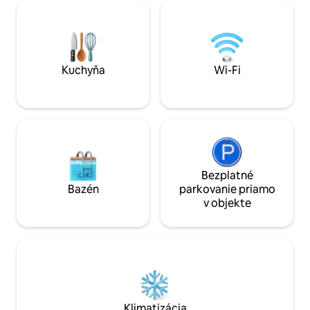
prístup. Má tiež vlastnú terasu, luxusnú
Wi-Fi, tepelné čerp
kúpeľňu a kuchyňu. Kráľovská posteľ je
Ľahká prechádzka d
čerešničkou na torte. Potraviny
prechádzka k mie
môžeme poskytnúť podľa potreby.
Medzi pobytmi sú 
Môžeme vám pomôcť s akýmkoľvek
upratané a hygien
plánovaním cestovania po Novom
Kuchyňa
Wi-Fi
Oddýchnite si a re
Zélande - a dohodneme si itinerár. V
prípade potreby vás môžeme vziať na
jednodňové výlety do nášho miestneho
vinárskeho regiónu, kde sa zastavíte a
vyzdvihnete si vás v centre mesta. Nič
nie je príliš veľa problémov. Ak chcete
zabaliť piknik, môžeme to urobiť aj my.
Nachádza sa v skromnej prímorskej
Bezplatné
dedinke mimo Wellingtonu, len kúsok
Bazén
parkovanie priamo
pešo alebo autom od viacerých kaviarní,
v objekte
pubov a uznávaných miest s rybami a
hranolkami. Pláž je vzdialená len pár
krokov. Cesta vlakom do centra
Wellingtonu alebo na pobrežie Kapiti
trvá 25 minút. Máme kajaky, bicykle,
rybolovné vybavenie, paddleboard.
Klimatizácia