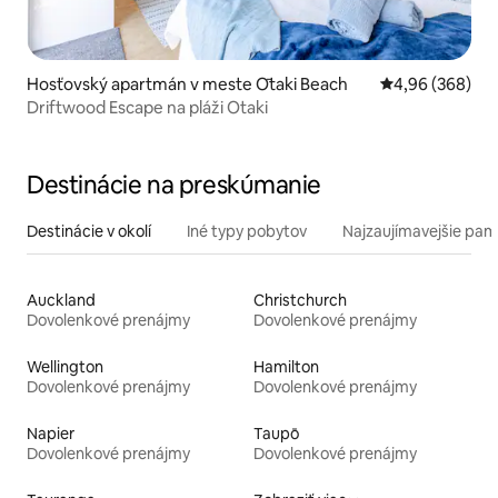
Hosťovský apartmán v meste Ōtaki Beach
Priemerné ohod
4,96 (368)
Driftwood Escape na pláži Otaki
Destinácie na preskúmanie
Destinácie v okolí
Iné typy pobytov
Najzaujímavejšie pami
Auckland
Christchurch
Dovolenkové prenájmy
Dovolenkové prenájmy
Wellington
Hamilton
Dovolenkové prenájmy
Dovolenkové prenájmy
Napier
Taupō
Dovolenkové prenájmy
Dovolenkové prenájmy