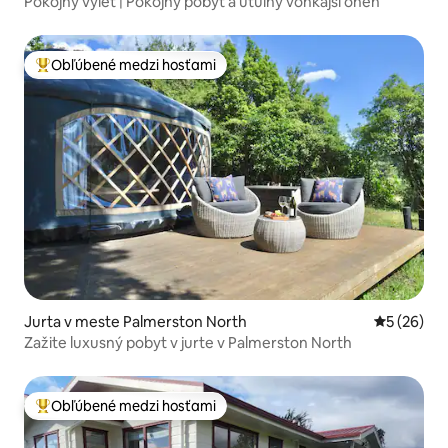
Pokojný výlet | Pokojný pobyt a útulný vonkajší oheň
Obľúbené medzi hosťami
Najobľúbenejšie medzi hosťami
Jurta v meste Palmerston North
Priemerné 
5 (26)
Zažite luxusný pobyt v jurte v Palmerston North
Obľúbené medzi hosťami
Najobľúbenejšie medzi hosťami