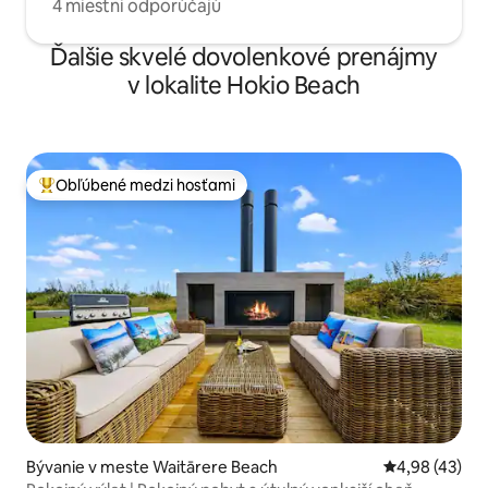
4 miestni odporúčajú
Ďalšie skvelé dovolenkové prenájmy
v lokalite Hokio Beach
Obľúbené medzi hosťami
Najobľúbenejšie medzi hosťami
Bývanie v meste Waitārere Beach
Priemerné oho
4,98 (43)