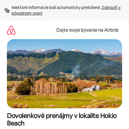
Preskočiť
Niektoré informácie boli automaticky preložené. 
Zobraziť v 
na
pôvodnom znení
obsah.
Dajte svoje bývanie na Airbnb
Dovolenkové prenájmy v lokalite Hokio
Beach