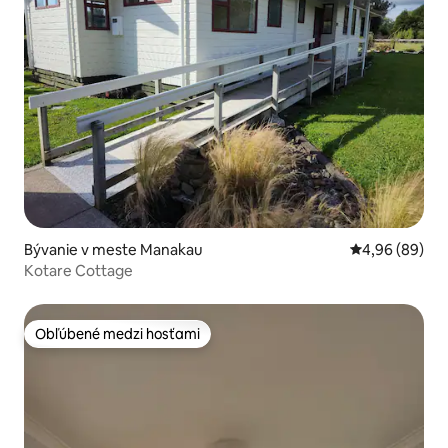
Bývanie v meste Manakau
Priemerné oho
4,96 (89)
Kotare Cottage
Obľúbené medzi hosťami
Obľúbené medzi hosťami