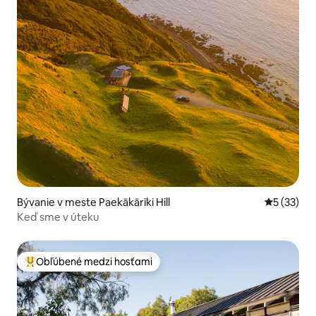
Bývanie v meste Paekākāriki Hill
Priemerné 
5 (33)
Keď sme v úteku
Obľúbené medzi hosťami
Najobľúbenejšie medzi hosťami