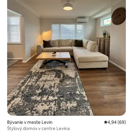
Bývanie v meste Levin
Priemerné oho
4,94 (69)
Štýlový domov v centre Levina