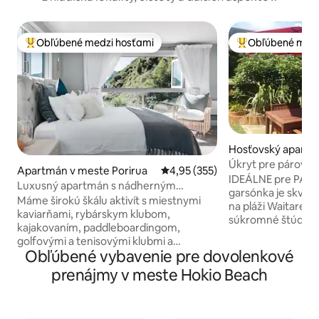
Obľúbené medzi hosťami
Obľúbené medz
Najobľúbenejšie medzi hosťami
Najobľúbenejšie 
Hosťovský apartm
te Waitārere Beac
Úkryt pre párov +
Apartmán v meste Porirua
Priemerné ohodnotenie 4,95 z 5
4,95 (355)
WOW
IDEÁLNE pre PÁRY 
Luxusný apartmán s nádherným
garsónka je skve
výhľadom na more a západy slnka
Máme širokú škálu aktivít s miestnymi
na pláži Waitarere. Super pohodln
kaviarňami, rybárskym klubom,
súkromné štúdio 
kajakovaním, paddleboardingom,
skvelou posteľou 
golfovými a tenisovými klubmi a
bielizňou – GOU
Obľúbené vybavenie pre dovolenkové
skvelými prechádzkami na dosah ruky.
(VLASTNÁ PRÍPRAV
Chcete si urobiť jednodňový výlet do
prenájmy v meste Hokio Beach
cene, napr. džús, m
regiónu Wairarapa, ktorému vám
slanina, vajcia, pa
môžeme pomôcť. Apartmán je úplne
na 2 alebo viac no
samostatný a má vlastný súkromný
byť poskytnuté ni