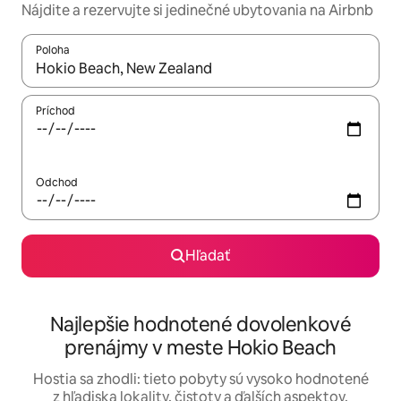
Nájdite a rezervujte si jedinečné ubytovania na Airbnb
Poloha
Keď budú výsledky k dispozícii, môžete si ich prechádzať pom
Príchod
Odchod
Hľadať
Najlepšie hodnotené dovolenkové
prenájmy v meste Hokio Beach
Hostia sa zhodli: tieto pobyty sú vysoko hodnotené
z hľadiska lokality, čistoty a ďalších aspektov.