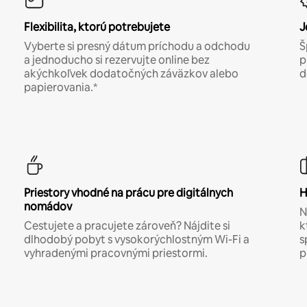
Flexibilita, ktorú potrebujete
J
Vyberte si presný dátum príchodu a odchodu
Š
a jednoducho si rezervujte online bez
p
akýchkoľvek dodatočných záväzkov alebo
d
papierovania.*
Priestory vhodné na prácu pre digitálnych
H
nomádov
N
Cestujete a pracujete zároveň? Nájdite si
k
dlhodobý pobyt s vysokorýchlostným Wi-Fi a
s
vyhradenými pracovnými priestormi.
p