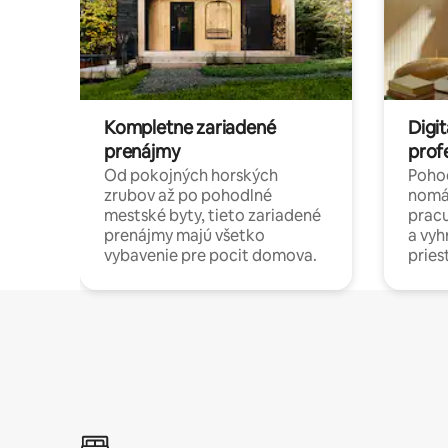
Kompletne zariadené
Digit
prenájmy
prof
Od pokojných horských
Pohod
zrubov až po pohodlné
nomá
mestské byty, tieto zariadené
pracu
prenájmy majú všetko
a vy
vybavenie pre pocit domova.
pries