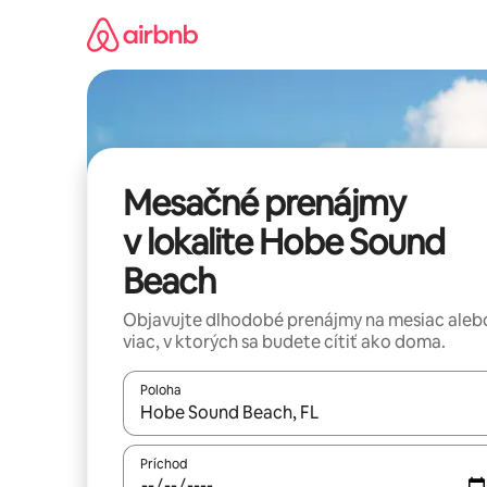
Preskočiť
na
obsah.
Mesačné prenájmy
v lokalite Hobe Sound
Beach
Objavujte dlhodobé prenájmy na mesiac aleb
viac, v ktorých sa budete cítiť ako doma.
Poloha
Keď budú výsledky k dispozícii, môžete si ich p
Príchod