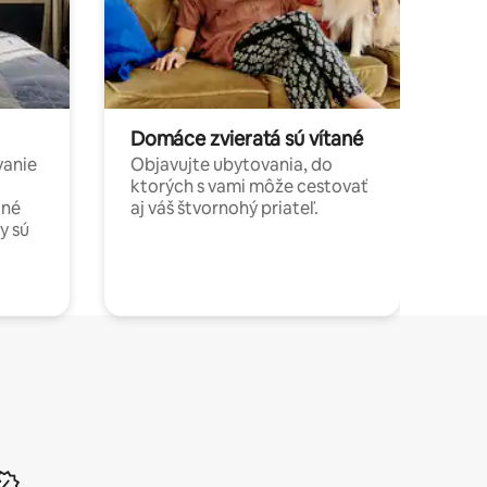
Domáce zvieratá sú vítané
vanie
Objavujte ubytovania, do
ktorých s vami môže cestovať
jné
aj váš štvornohý priateľ.
y sú