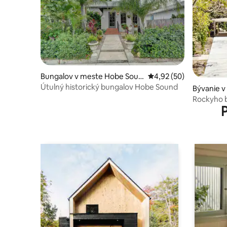
Bungalov v meste Hobe Soun
Priemerné ohodnotenie
4,92 (50)
d
Útulný historický bungalov Hobe Sound
Bývanie 
Rockyho 
Parku/Pre