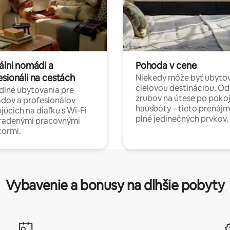
álni nomádi a
Pohoda v cene
esionáli na cestách
Niekedy môže byť ubyto
cieľovou destináciou. Od
lné ubytovania pre
zrubov na útese po poko
dov a profesionálov
hausbóty – tieto prenájm
júcich na diaľku s Wi-Fi
plné jedinečných prvkov.
hradenými pracovnými
tormi.
Vybavenie a bonusy na dlhšie pobyty