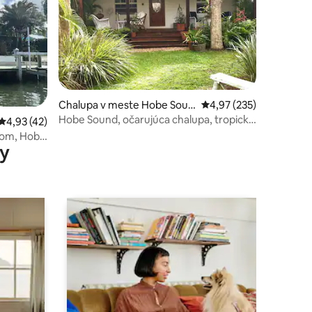
Chalupa v meste Hobe Soun
Priemerné ohodnotenie
4,97 (235)
d
Hobe Sound, očarujúca chalupa, tropické
otení: 52
Priemerné ohodnotenie 4,93 z 5, počet hodnotení: 42
4,93 (42)
prostredie
énom, Hobe
y