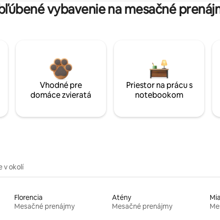
bľúbené vybavenie na mesačné prenáj
Vhodné pre
Priestor na prácu s
domáce zvieratá
notebookom
 v okolí
Florencia
Atény
Mi
Mesačné prenájmy
Mesačné prenájmy
Me