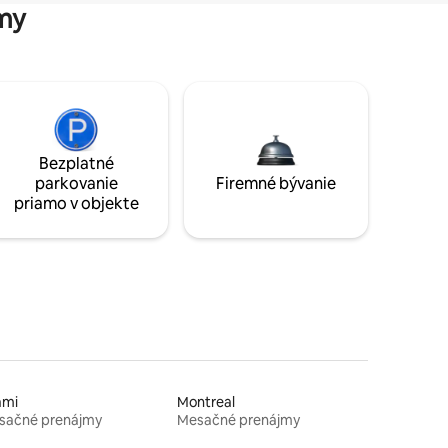
my
Bezplatné
parkovanie
Firemné bývanie
priamo v objekte
ami
Montreal
sačné prenájmy
Mesačné prenájmy