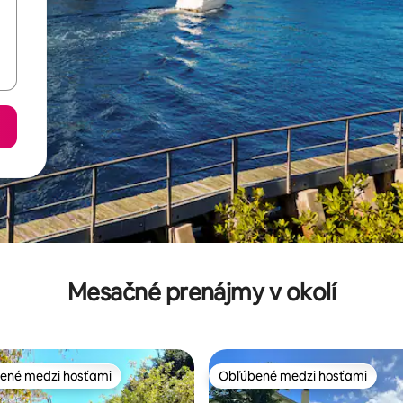
Mesačné prenájmy v okolí
ené medzi hosťami
Obľúbené medzi hosťami
enejšie medzi hosťami
Obľúbené medzi hosťami