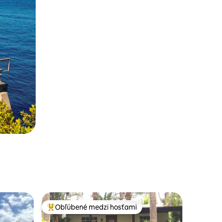
Obľúbené medzi hosťami
Najobľúbenejšie medzi hosťami