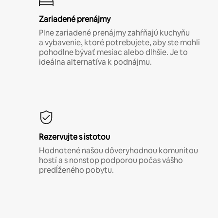
Zariadené prenájmy
Plne zariadené prenájmy zahŕňajú kuchyňu
a vybavenie, ktoré potrebujete, aby ste mohli
pohodlne bývať mesiac alebo dlhšie. Je to
ideálna alternatíva k podnájmu.
Rezervujte s istotou
Hodnotené našou dôveryhodnou komunitou
hostí a s nonstop podporou počas vášho
predĺženého pobytu.