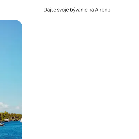
Dajte svoje bývanie na Airbnb
kúmať pomocou dotykových gest či potiahnutia prstom.