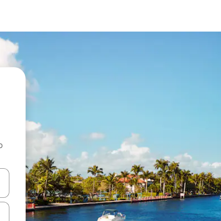
o
rechádzať pomocou klávesov so šípkami nahor a nadol alebo ich pres