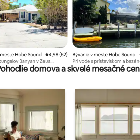
 4,92 z 5, počet hodnotení: 50
v meste Hobe Sound
Priemerné ohodnotenie 4,98 z 5, počet hodn
4,98 (52)
Bývanie v meste Hobe Sound
bungalov Banyan v Zeus
Pri vode s prístaviskom a baz
Pohodlie domova a skvelé mesačné cen
chádzka na pláž
Sound Beach