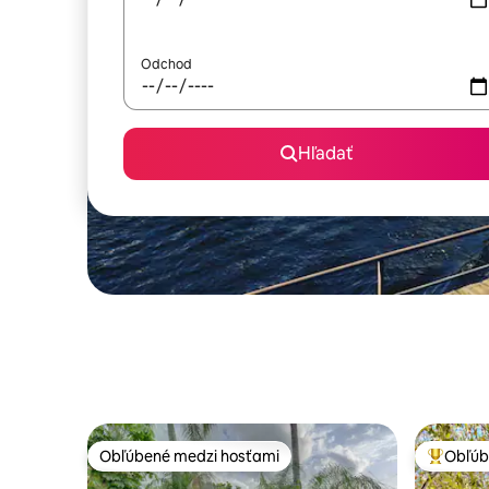
Odchod
Hľadať
Obľúbené medzi hosťami
Obľúb
Obľúbené medzi hosťami
Najobľúb