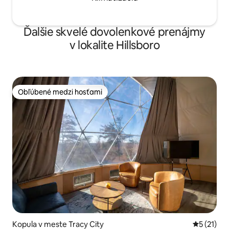
Ďalšie skvelé dovolenkové prenájmy
v lokalite Hillsboro
Obľúbené medzi hosťami
Obľúbené medzi hosťami
Kopula v meste Tracy City
Priemerné
5 (21)