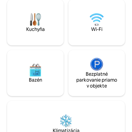
je ideálny na prácu alebo zábavu. V
Tennessee poskytu
blízkosti Monteagle (7 minút), Sewanee
Nashvillu do Chat
(15), The Caverns (25), plus epické túry a
odtiaľto parky, vini
jazerá. Chattanooga (45 minút),
Tennessee.
Nashville (90 minút). Rezervujte si tento
luxusný pobyt na korunách stromov!
Kuchyňa
Wi-Fi
Bezplatné
Bazén
parkovanie priamo
v objekte
Klimatizácia