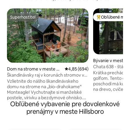
Superhostiteľ
Obľúbené medz
Superhostiteľ
Najobľúbenejšie 
Bývanie v meste 
er
Chata 638 - štátny
Dom na strome v meste M
Priemerné ohodnotenie 4,85 z 5
4,85 (694)
Krátka prechádzka
onteagle
Škandinávsky raj v korunách stromov v
golfom. Tento oby
Terralodge
Vzlietnite do nášho škandinávskeho
poschodí má kuchy
domu na strome na „bio-drahokame“
na drevo, cvičebn
Monteagle! Vychutnajte si manželské
práčku/sušičku, gri
postele, vírivku a bezdymové ohnisko.
priestoru. Archeo
Obľúbené vybavenie pre dovolenkové
Plávajte alebo rybárte v spoločnom
Fort s viacerými t
rybníku, choďte na výlet do našej
prenájmy v meste Hillsboro
rybolovom, kanois
jaskyne alebo si zahrajte hry na trávniku.
golfovým ihriskom
S Wi-Fi pripojením cez optické vlákno, 4K
niekoľko sekúnd. Bl
televízorom a plne vybavenou kuchyňou
centrálne umiest