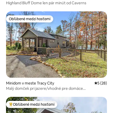
Highland Bluff Dome len pár minút od Caverns
Obľúbené medzi hosťami
Obľúbené medzi hosťami
Minidom v meste Tracy City
Priemerné 
5 (28)
Malý domček pri jazere/vhodné pre domáce
zvieratá/súkromný prístav
Obľúbené medzi hosťami
Najobľúbenejšie medzi hosťami