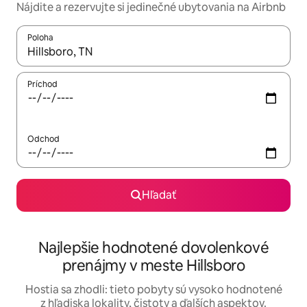
Nájdite a rezervujte si jedinečné ubytovania na Airbnb
Poloha
Keď budú výsledky k dispozícii, môžete si ich prechádzať pom
Príchod
Odchod
Hľadať
Najlepšie hodnotené dovolenkové
prenájmy v meste Hillsboro
Hostia sa zhodli: tieto pobyty sú vysoko hodnotené
z hľadiska lokality, čistoty a ďalších aspektov.