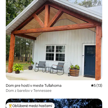
Dom pre hostí v meste Tullahoma
Priemerné
5 (13)
Dom z barelov v Tennessee
Obľúbené medzi hosťami
Najobľúbenejšie medzi hosťami