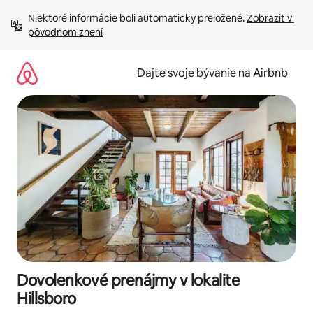
Preskočiť
Niektoré informácie boli automaticky preložené. 
Zobraziť v 
na
pôvodnom znení
obsah.
Dajte svoje bývanie na Airbnb
Dovolenkové prenájmy v lokalite
Hillsboro