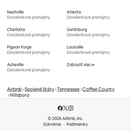
Nashville
Atlanta
Dovolenkové prenájmy
Dovolenkové prenájmy
Charlotte
Gatlinburg
Dovolenkové prenájmy
Dovolenkové prenájmy
Pigeon Forge
Louisville
Dovolenkové prenájmy
Dovolenkové prenájmy
Asheville
Zobraziť viac
Dovolenkové prenájmy
Airbnb
Spojené štáty
Tennessee
Coffee County
Hillsboro
© 2026 Airbnb, Inc.
Súkromie
Podmienky