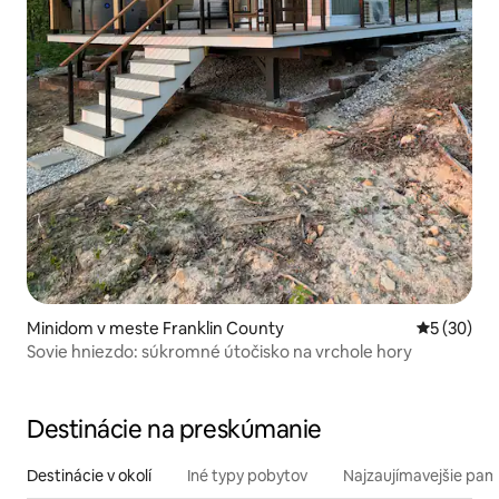
Minidom v meste Franklin County
Priemerné 
5 (30)
Sovie hniezdo: súkromné útočisko na vrchole hory
Destinácie na preskúmanie
Destinácie v okolí
Iné typy pobytov
Najzaujímavejšie pami