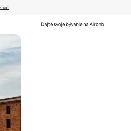
znení
Dajte svoje bývanie na Airbnb
kúmať pomocou dotykových gest či potiahnutia prstom.