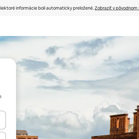
iektoré informácie boli automaticky preložené. 
Zobraziť v pôvodnom 
a
rechádzať pomocou klávesov so šípkami nahor a nadol alebo ich pres