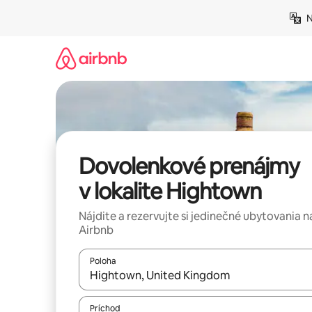
Preskočiť
N
na
obsah.
Dovolenkové prenájmy
v lokalite Hightown
Nájdite a rezervujte si jedinečné ubytovania n
Airbnb
Poloha
Keď budú výsledky k dispozícii, môžete si ich p
Príchod