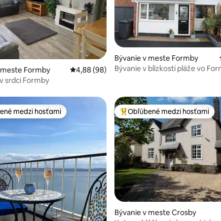
Bývanie v meste Formby
Bývanie v blízkosti pláže vo Fo
nie 5 z 5, počet hodnotení: 24
v meste Formby
Priemerné ohodnotenie 4,88 z 5, počet hodn
4,88 (98)
v srdci Formby
ené medzi hosťami
Obľúbené medzi hosťami
enejšie medzi hosťami
Najobľúbenejšie medzi hosťami
 4,96 z 5, počet hodnotení: 55
Bývanie v meste Crosby