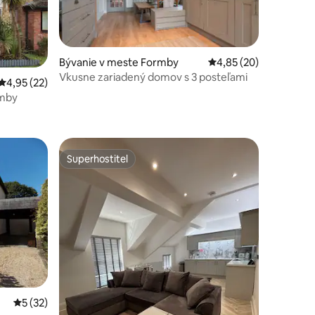
Bývanie v meste Formby
Priemerné ohodnotenie
4,85 (20)
Vkusne zariadený domov s 3 posteľami
Priemerné ohodnotenie 4,95 z 5, počet hodnotení: 22
4,95 (22)
rmby
otení: 98
Superhostiteľ
Superhostiteľ
Priemerné ohodnotenie 5 z 5, počet hodnotení: 32
5 (32)