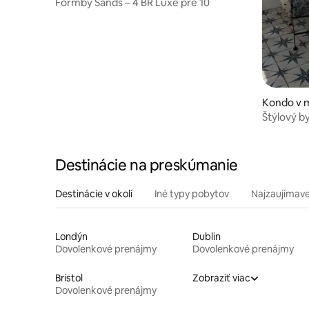
Formby Sands – 4 BR Luxe pre 10
Kondo v 
Štýlový by
špeciálne
Destinácie na preskúmanie
Destinácie v okolí
Iné typy pobytov
Najzaujímave
Londýn
Dublin
Dovolenkové prenájmy
Dovolenkové prenájmy
Bristol
Zobraziť viac
Dovolenkové prenájmy