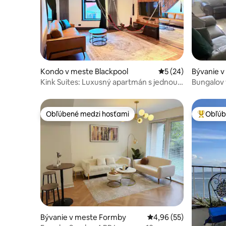
Kondo v meste Blackpool
Priemerné ohodnote
5 (24)
Bývanie 
Kink Suites: Luxusný apartmán s jednou
Bungalov 
posteľou s tematikou BDSM
Obľúbené medzi hosťami
Obľúb
Obľúbené medzi hosťami
Najobľúb
Bývanie v meste Formby
Priemerné ohodnotenie
4,96 (55)