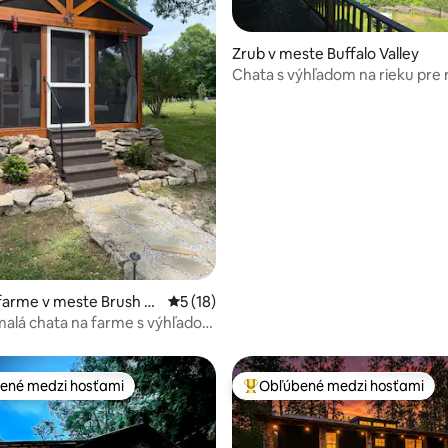
Zrub v meste Buffalo Valley
Chata s výhľadom na rieku pre 
outdoorových nadšencov
nie 5 z 5, počet hodnotení: 31
farme v meste Brush C
Priemerné ohodnotenie 5 z 5, počet hod
5 (18)
alá chata na farme s výhľadom
ené medzi hosťami
Obľúbené medzi hosťami
enejšie medzi hosťami
Najobľúbenejšie medzi hosťami