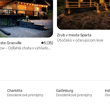
enie 5 z 5, počet hodnotení: 6
Zrub v meste Sparta
Útočisko v očarujúcom lese
ste Granville
Priemerné ohodnotenie 5 z 5, počet hod
5 (35)
ta s výhľadom
Charlotte
Gatlinburg
Ind
Dovolenkové prenájmy
Dovolenkové prenájmy
Do