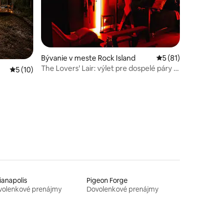
Bývanie v meste Rock Island
Priemerné ohodnot
5 (81)
The Lovers' Lair: výlet pre dospelé páry s
Priemerné ohodnotenie 5 z 5, počet hodnotení: 10
5 (10)
výstrednými zálibami
notení: 35
ianapolis
Pigeon Forge
volenkové prenájmy
Dovolenkové prenájmy