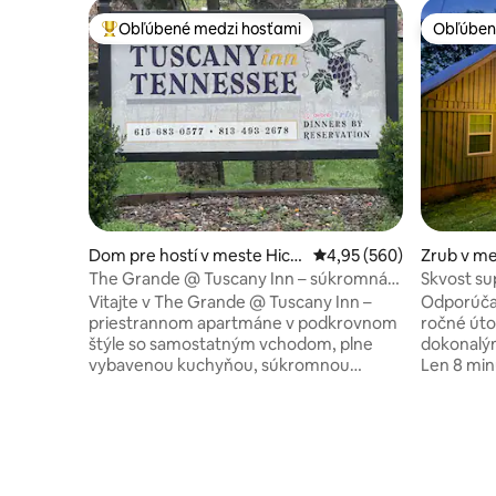
Obľúbené medzi hosťami
Obľúben
Najobľúbenejšie medzi hosťami
Obľúben
Dom pre hostí v meste Hick
Priemerné ohodnotenie 
4,95 (560)
Zrub v m
man
The Grande @ Tuscany Inn – súkromná
Skvost sup
vírivka + výhľady
blízkosti
Vitajte v The Grande @ Tuscany Inn –
Odporúčan
priestrannom apartmáne v podkrovnom
ročné úto
štýle so samostatným vchodom, plne
dokonalý
vybavenou kuchyňou, súkromnou
Len 8 minú
krytou verandou a súkromnou vírivkou
Nemusíte 
so slanou vodou. Manželská posteľ King +
dobrodruž
útulné podkrovie (skvelé pre deti).
plážové h
Posedenie s rozkladacou pohovkou.
ktoré môžete po
Predné dvere sa otvárajú do vinice a
úžasný vý
spoločného námestia s ohniskom, grilom
4 luxusné