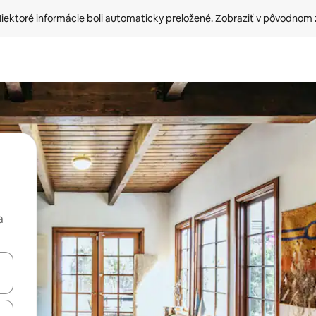
iektoré informácie boli automaticky preložené. 
Zobraziť v pôvodnom 
a
rechádzať pomocou klávesov so šípkami nahor a nadol alebo ich pres