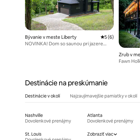
Bývanie v meste Liberty
Priemerné ohodnot
5 (6)
NOVINKA! Dom so saunou pri jazere
Center Hill
Zrub v me
Fawn Hollow – Odľahlá cha
na vodu!
Destinácie na preskúmanie
Destinácie v okolí
Najzaujímavejšie pamiatky v okolí
Nashville
Atlanta
Dovolenkové prenájmy
Dovolenkové prenájmy
St. Louis
Zobraziť viac
Dovolenkové prenájmy