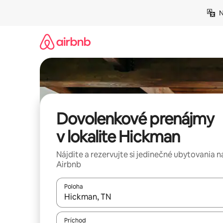
Preskočiť
N
na
obsah.
Dovolenkové prenájmy
v lokalite Hickman
Nájdite a rezervujte si jedinečné ubytovania n
Airbnb
Poloha
Keď budú výsledky k dispozícii, môžete si ich p
Príchod