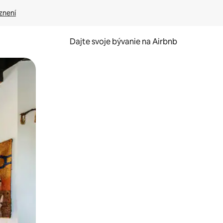
znení
Dajte svoje bývanie na Airbnb
kúmať pomocou dotykových gest či potiahnutia prstom.