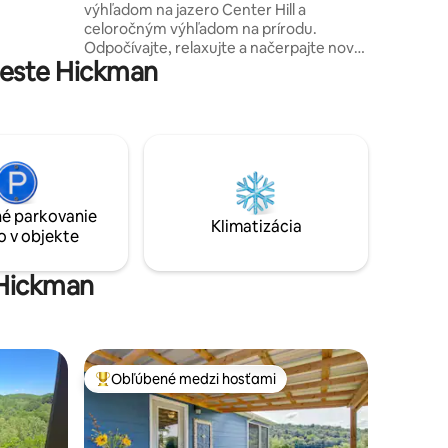
výhľadom na jazero Center Hill a
 alebo
celoročným výhľadom na prírodu.
Odpočívajte, relaxujte a načerpajte nové
chutnajte
meste Hickman
sily v tomto domčeku v tvare A v Center
Hill. Túto pokojnú trojuholníkovú chatu s
íkoch.
modernými, osobitými a zábavnými
ho pobytu!
prvkami v pokojnej a odľahlej štvrti si
zamilujete. Na malý priestor má VEĽKÝ
štýl a luxusný nádych. Je to necelých 800
metrov od susedského miesta na
spustenie lodí/prístupu k jazeru. „Acute
é parkovanie
Triangle“ je podhodnotenie. Dokonalá
Klimatizácia
o v objekte
chata pre páry! V blízkosti vodopádov.
Rezervujte si pobyt v dome v tvare A
ešte dnes! 💛🖤💛
 Hickman
Obľúbené medzi hosťami
Najobľúbenejšie medzi hosťami