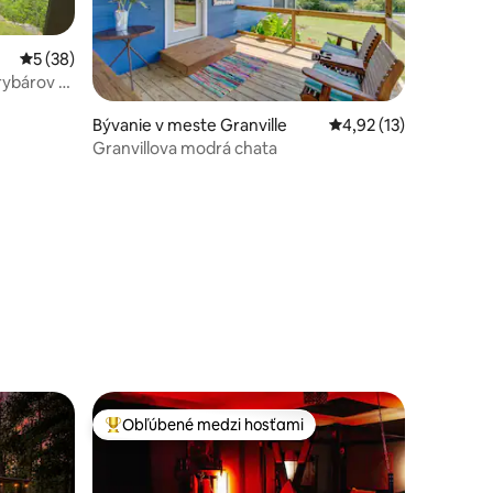
Priemerné ohodnotenie 5 z 5, počet hodnotení: 38
5 (38)
rybárov a
Bývanie v meste Granville
Priemerné ohodnoteni
4,92 (13)
Granvillova modrá chata
notení: 18
Obľúbené medzi hosťami
Najobľúbenejšie medzi hosťami