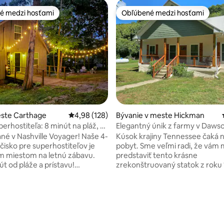
é medzi hosťami
Obľúbené medzi hosťami
é medzi hosťami
Obľúbené medzi hosťami
4,95 z 5, počet hodnotení: 560
este Carthage
Priemerné ohodnotenie 4,98 z 5, počet hodno
4,98 (128)
Bývanie v meste Hickman
erhostiteľa: 8 minút na pláž, v
Elegantný únik z farmy v Daws
 vodopádov
é v Nashville Voyager! Naše 4-
Kúsok krajiny Tennessee čaká n
čisko pre superhostiteľov je
pobyt. Sme veľmi radi, že vá
m miestom na letnú zábavu.
predstaviť tento krásne
t od pláže a prístavu!
zrekonštruovaný statok z roku 
sa baliť – naša „Stena
farme Dawson Creek. Objekt s
stiev“ obsahuje batohy,
60 akrov súkromnej pôdy sa m
račky, uteráky a rybárske prúty,
pochváliť malebnou a tichou 
užívať. Vychutnajte si
bývania pre váš pobyt. Vychutna
hľad na rieku Cumberland,
uspokojivú šálku kávy pri novo
 postele s pamäťovou penou a
plynovom krbe, dávajte si pozo