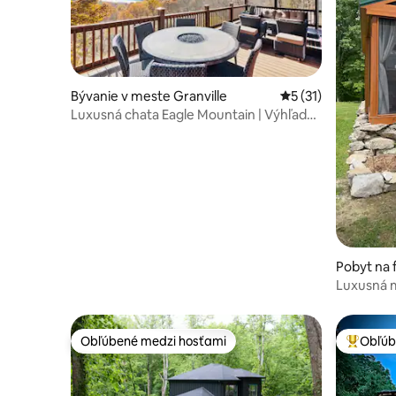
Bývanie v meste Granville
Priemerné ohodnote
5 (31)
Luxusná chata Eagle Mountain | Výhľad
na rieku + 1 GB
Pobyt na 
reek
Luxusná m
+ vírivka
Obľúbené medzi hosťami
Obľúb
Obľúbené medzi hosťami
Najobľúb