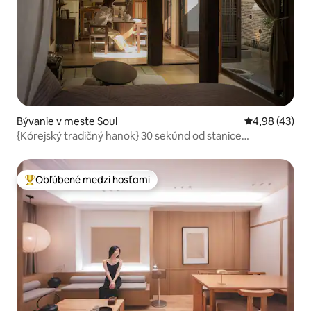
Bývanie v meste Soul
Priemerné oho
4,98 (43)
{Kórejský tradičný hanok} 30 sekúnd od stanice
Dongmyo-myeon / Hanok samostatný dom na výhradné
použitie / DDP / Cheonggyecheon / Jongno / Vybraný
vynikajúci hanok / Maximálne 5 osôb /
Obľúbené medzi hosťami
Najobľúbenejšie medzi hosťami