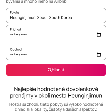
bývania a mnoho iného na Airbnb
Poloha
Keď budú výsledky k dispozícii, môžete si ich prechádzať pom
Príchod
Odchod
Hľadať
Najlepšie hodnotené dovolenkové
prenájmy v okolí mesta Heunginjimun
Hostia sa zhodli: tieto pobyty sú vysoko hodnotené
z hľadiska lokality, čistoty a ďalších aspektov.