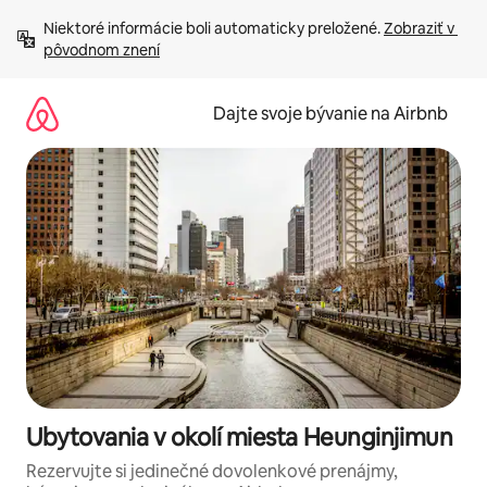
Preskočiť
Niektoré informácie boli automaticky preložené. 
Zobraziť v 
na
pôvodnom znení
obsah.
Dajte svoje bývanie na Airbnb
Ubytovania v okolí miesta Heunginjimun
Rezervujte si jedinečné dovolenkové prenájmy,