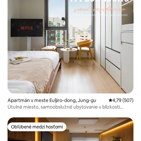
Apartmán v meste Euljiro-dong, Jung-gu
Priemerné ohod
4,79 (507)
Útulné miesto, samoobslužné ubytovanie v blízkosti
metra
Obľúbené medzi hosťami
Obľúbené medzi hosťami