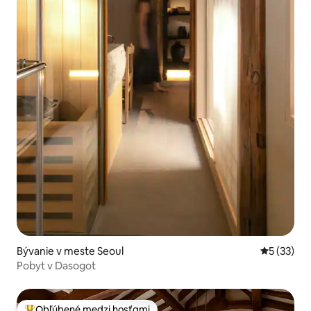
Bývanie v meste Seoul
Priemerné 
5 (33)
Pobyt v Dasogot
Obľúbené medzi hosťami