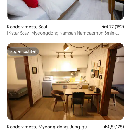
Kondo v meste Soul
Priemerné oho
4,77 (152)
[Kstar Stay] Myeongdong Namsan Namdaemun 5min-
R.204
Superhostiteľ
Superhostiteľ
Kondo v meste Myeong-dong, Jung-gu
Priemerné oho
4,8 (178)