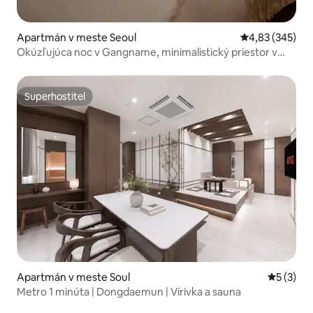
Apartmán v meste Seoul
Priemerné ohod
4,83 (345)
Okúzľujúca noc v Gangname, minimalistický priestor v
čistej bielej farbe
Superhostiteľ
Superhostiteľ
Apartmán v meste Soul
Priemerné
5 (3)
Metro 1 minúta | Dongdaemun | Vírivka a sauna