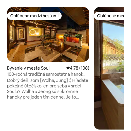
Obľúbené medzi hosťami
Obľúbené medzi 
Obľúbené medzi hosťami
Obľúbené medzi 
Bývanie v meste Soul
Priemerné ohodnotenie 4,78 z 5
4,78 (108)
100-ročná tradičná samostatná hanok
#Dongdaemun #Myeong-dong
Dobrý deň, som [Wolha, Jung] :) Hľadáte
#Jongno #Palác Gyeongbok #2
pokojné útočisko len pre seba v srdci
vnútorné toalety #Bezplatná vírivka
Soulu? Wolha a Jeong sú súkromné
wolha.jeong
hanoky pre jeden tím denne. Je to
špeciálne ubytovanie s pokojnou
atmosférou, ktoré sa nachádza
uprostred Jongno v Soule. Wolha Jeong-
eun, čo znamená „objatie náklonnosti za
mesačného svitu“, je súkromné
ubytovanie v hanoku, ktoré kombinuje