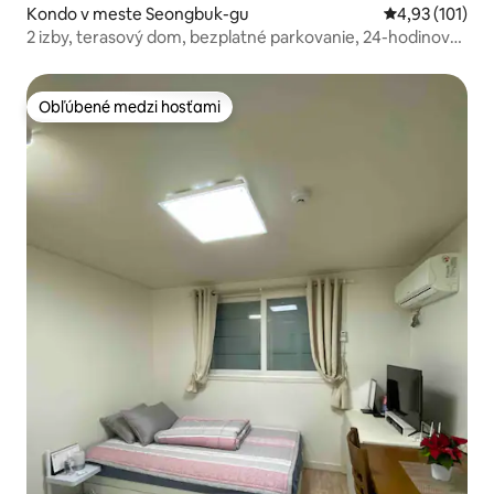
Kondo v meste Seongbuk-gu
Priemerné oho
4,93 (101)
2 izby, terasový dom, bezplatné parkovanie, 24-hodinové
samoobslužné uloženie batožiny, maximálne 5 osôb, 2
minúty pešo od metra, výťah
Obľúbené medzi hosťami
Obľúbené medzi hosťami