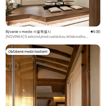
Bývanie v meste 서울특별시
Priemerné
5 (8)
[NOVINKA] 5 sekúnd pred zastávkou letiskového
autobusu / Úschova batožiny / 1 minúta od stanice
Jongno 5-ga / 2 minúty od trhu Gwangjang /
Dongdaemun / DDP / Štýl hanoku
Obľúbené medzi hosťami
Obľúbené medzi hosťami