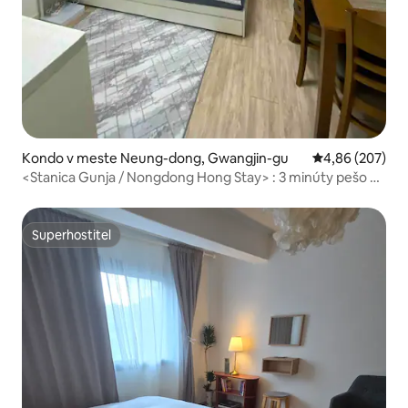
Kondo v meste Neung-dong, Gwangjin-gu
Priemerné ohod
4,86 (207)
<Stanica Gunja / Nongdong Hong Stay> : 3 minúty pešo od
stanice Gunja / Čisté ubytovanie / Parkovanie zdarma
Superhostiteľ
Superhostiteľ