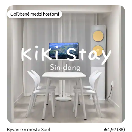
Obľúbené medzi hosťami
Obľúbené medzi hosťami
Bývanie v meste Soul
Priemerné oho
4,97 (38)