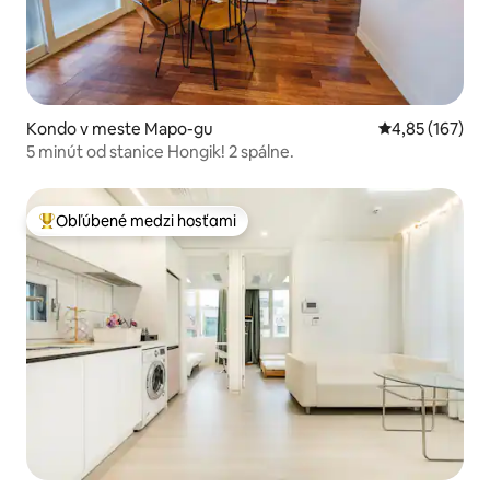
Kondo v meste Mapo-gu
Priemerné ohod
4,85 (167)
5 minút od stanice Hongik! 2 spálne.
Obľúbené medzi hosťami
Najobľúbenejšie medzi hosťami