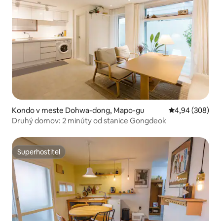
Kondo v meste Dohwa-dong, Mapo-gu
Priemerné ohod
4,94 (308)
Druhý domov: 2 minúty od stanice Gongdeok
Superhostiteľ
Superhostiteľ