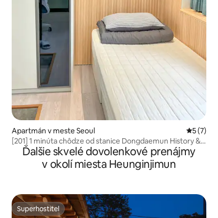
Apartmán v meste Seoul
Priemerné
5 (7)
[201] 1 minúta chôdze od stanice Dongdaemun History &
Ďalšie skvelé dovolenkové prenájmy
Culture Park / Útulné ubytovanie vedľa detského ihriska v
centre mesta
v okolí miesta Heunginjimun
Superhostiteľ
Superhostiteľ