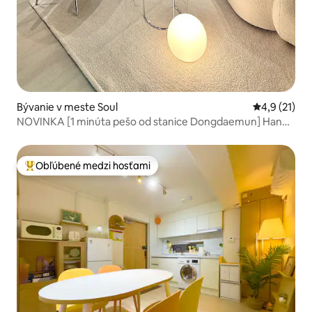
Bývanie v meste Soul
Priemerné o
4,9 (21)
NOVINKA [1 minúta pešo od stanice Dongdaemun] Hanok
samostatný dom DDP / Trh Gwangjang / Myeong-dong /
Seongsu / Jongno / Euljiro / Goyang / Ulica MunGu
Obľúbené medzi hosťami
Najobľúbenejšie medzi hosťami