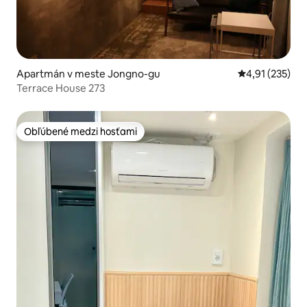
Apartmán v meste Jongno-gu
Priemerné ohod
4,91 (235)
Terrace House 273
Obľúbené medzi hosťami
Obľúbené medzi hosťami