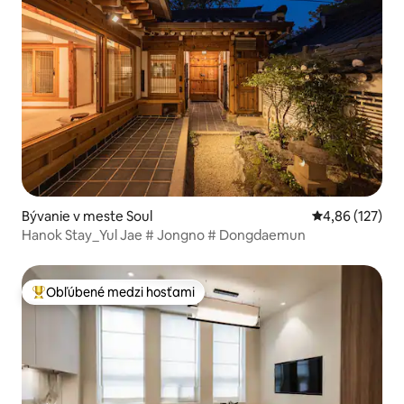
Bývanie v meste Soul
Priemerné ohod
4,86 (127)
Hanok Stay_Yul Jae # Jongno # Dongdaemun
Obľúbené medzi hosťami
Najobľúbenejšie medzi hosťami