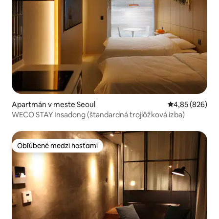
Apartmán v meste Seoul
Priemerné ohod
4,85 (826)
WECO STAY Insadong (štandardná trojlôžková izba)
Obľúbené medzi hosťami
Obľúbené medzi hosťami