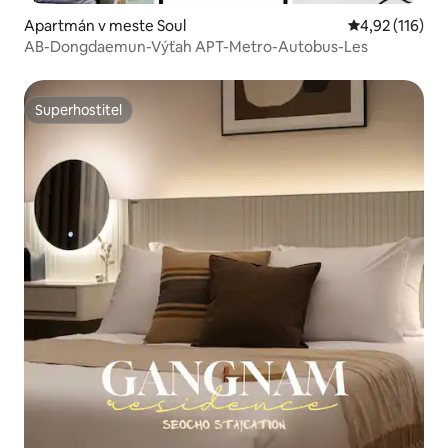
Apartmán v meste Soul
Priemerné oho
4,92 (116)
AB-Dongdaemun-Výťah APT-Metro-Autobus-Les
Superhostiteľ
Superhostiteľ