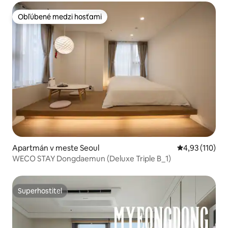
Obľúbené medzi hosťami
Obľúbené medzi hosťami
Apartmán v meste Seoul
Priemerné oho
4,93 (110)
WECO STAY Dongdaemun (Deluxe Triple B_1)
Superhostiteľ
Superhostiteľ