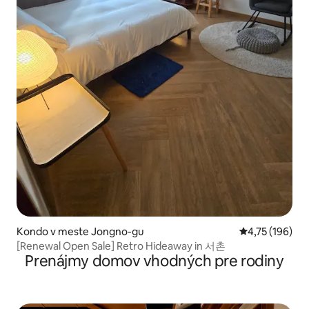
Kondo v meste Jongno-gu
Priemerné ohod
4,75 (196)
[Renewal Open Sale] Retro Hideaway in 서촌
Prenájmy domov vhodných pre rodiny