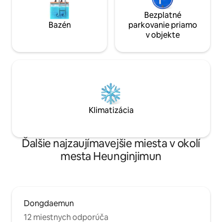
osôb je k dispozíci
bielizeň. [Early Check-in/Rate Check-
Bezplatné
out] * 20 000 KRW za hodinu (až
Bazén
parkovanie priamo
1 hodinu) * Ak navštívi viac ľudí, ako je
v objekte
počet rezervovaný
odstránení bez vrá
Klimatizácia
Ďalšie najzaujímavejšie miesta v okolí
mesta Heunginjimun
Dongdaemun
12 miestnych odporúča