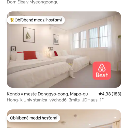
Dom Elba v Myeongdongu
Obľúbené medzi hosťami
Najobľúbenejšie medzi hosťami
Kondo v meste Donggyo-dong, Mapo-gu
Priemerné ohod
4,98 (183)
Hong-ik Univ stanica_východ6_3mits_JDHaus_1F
Obľúbené medzi hosťami
Obľúbené medzi hosťami