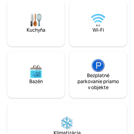
úžasným výhľadom, vonkajších
svahu, takže keď 
jedálenských a salónikov na 360-
dvere otvorené, n
stupňových podlažiach, Wi-Fi, dvoch
koruny stromov. Ž
televízorov, množstva parkovacích
malo pred týmto m
miest, modernej kuchyne a luxusných
Môžete to cítiť.
kúpeľní a pohodlného štýlového
Kuchyňa
Wi-Fi
nábytku.
Bezplatné
Bazén
parkovanie priamo
v objekte
Klimatizácia