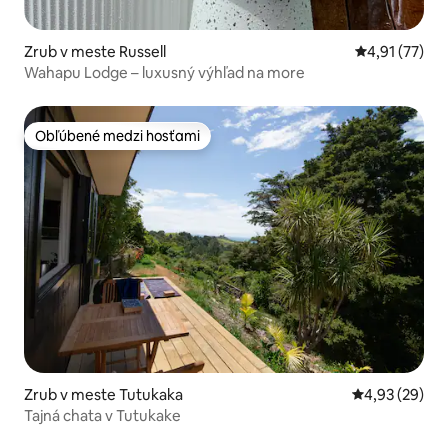
Zrub v meste Russell
Priemerné oh
4,91 (77)
Wahapu Lodge – luxusný výhľad na more
Obľúbené medzi hosťami
Obľúbené medzi hosťami
Zrub v meste Tutukaka
Priemerné oho
4,93 (29)
Tajná chata v Tutukake