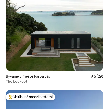
Bývanie v meste Parua Bay
Priemerné 
5 (29)
The Lookout
Obľúbené medzi hosťami
Najobľúbenejšie medzi hosťami