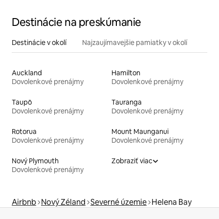
Destinácie na preskúmanie
Destinácie v okolí
Najzaujímavejšie pamiatky v okolí
Auckland
Hamilton
Dovolenkové prenájmy
Dovolenkové prenájmy
Taupō
Tauranga
Dovolenkové prenájmy
Dovolenkové prenájmy
Rotorua
Mount Maunganui
Dovolenkové prenájmy
Dovolenkové prenájmy
Nový Plymouth
Zobraziť viac
Dovolenkové prenájmy
Airbnb
Nový Zéland
Severné územie
Helena Bay