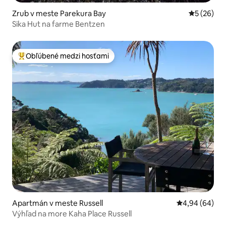
Zrub v meste Parekura Bay
Priemerné 
5 (26)
Sika Hut na farme Bentzen
Obľúbené medzi hosťami
Najobľúbenejšie medzi hosťami
Apartmán v meste Russell
Priemerné oho
4,94 (64)
Výhľad na more Kaha Place Russell