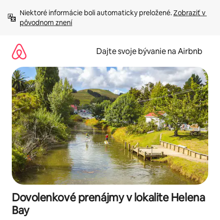
Preskočiť
Niektoré informácie boli automaticky preložené. 
Zobraziť v 
na
pôvodnom znení
obsah.
Dajte svoje bývanie na Airbnb
Dovolenkové prenájmy v lokalite Helena
Bay