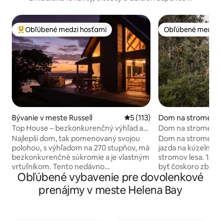
Obľúbené medzi hosťami
Obľúbené medzi 
Najobľúbenejšie medzi hosťami
Obľúbené medzi 
Bývanie v meste Russell
Priemerné ohodnotenie 5 z 5
5 (113)
Dom na strome v 
nnellys Crossing
Top House – bezkonkurenčný výhľad a
Dom na strome v k
súkromie
Regenerované kau
Najlepší dom, tak pomenovaný svojou
Dom na strome v di
polohou, s výhľadom na 270 stupňov, má
jazda na kúzelnom
bezkonkurenčné súkromie a je vlastným
stromov lesa. 120-ročná vila Kauri mala
vrtuľníkom. Tento nedávno
byť čoskoro zbúra
Obľúbené vybavenie pre dovolenkové
zrekonštruovaný dom s 3 spálňami sa
francúzske dvere,
nachádza na 330 akroch súkromnej
dosky, okná, podl
prenájmy v meste Helena Bay
poľnohospodárskej pôdy. Dom bol
armatúry a potom 
dokončený na vysokej úrovni, s
vybudovanie domu
vynikajúcim vybavením, vrátane vírivky s
Forest. Bývanie z