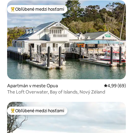
Obľúbené medzi hosťami
Najobľúbenejšie medzi hosťami
Apartmán v meste Opua
Priemerné oho
4,99 (69)
The Loft Overwater, Bay of Islands, Nový Zéland
Obľúbené medzi hosťami
Najobľúbenejšie medzi hosťami