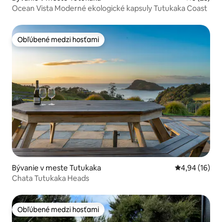
Ocean Vista Moderné ekologické kapsuly Tutukaka Coast
Obľúbené medzi hosťami
Obľúbené medzi hosťami
Bývanie v meste Tutukaka
Priemerné oho
4,94 (16)
Chata Tutukaka Heads
Obľúbené medzi hosťami
Obľúbené medzi hosťami