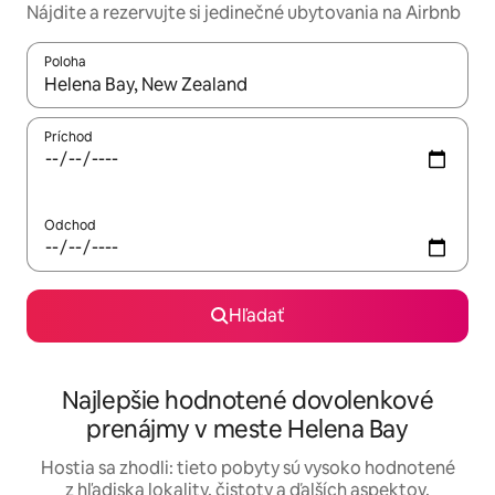
Nájdite a rezervujte si jedinečné ubytovania na Airbnb
Poloha
Keď budú výsledky k dispozícii, môžete si ich prechádzať pom
Príchod
Odchod
Hľadať
Najlepšie hodnotené dovolenkové
prenájmy v meste Helena Bay
Hostia sa zhodli: tieto pobyty sú vysoko hodnotené
z hľadiska lokality, čistoty a ďalších aspektov.