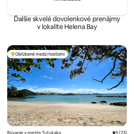
Ďalšie skvelé dovolenkové prenájmy
v lokalite Helena Bay
Obľúbené medzi hosťami
Najobľúbenejšie medzi hosťami
Bývanie v meste Tutukaka
Priemerné 
5 (23)