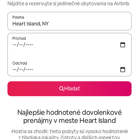
Nájdite a rezervujte si jedinečné ubytovania na Airbnb
Poloha
Keď budú výsledky k dispozícii, môžete si ich prechádzať pom
Príchod
Odchod
Hľadať
Najlepšie hodnotené dovolenkové
prenájmy v meste Heart Island
Hostia sa zhodli: tieto pobyty sú vysoko hodnotené
z hľadiska lokality, čistoty a ďalších aspektov.