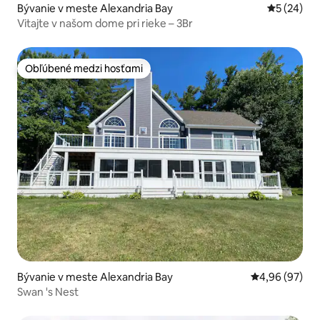
Bývanie v meste Alexandria Bay
Priemerné 
5 (24)
Vitajte v našom dome pri rieke – 3Br
Obľúbené medzi hosťami
Obľúbené medzi hosťami
Bývanie v meste Alexandria Bay
Priemerné oho
4,96 (97)
Swan 's Nest