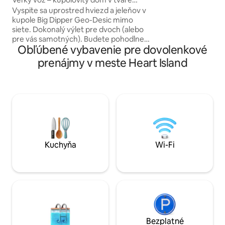
klimatizáciou, kto
kupoly
Vyspite sa uprostred hviezd a jeleňov v
základnými potre
kupole Big Dipper Geo-Desic mimo
Nákupy a stravova
siete. Dokonalý výlet pre dvoch (alebo
vzdialené len pár 
pre vás samotných). Budete pohodlne
promenáda Alexan
Obľúbené vybavenie pre dovolenkové
spať v posteli veľkosti queen a mať k
za prednými dver
dispozícii všetko nevyhnutné vybavenie
prenájmy v meste Heart Island
vrátane kompostovej toalety v
ubytovaní, tečúcej vody a vonkajšej
sprchy. Pripravte si jedlo na ohni alebo na
grile a relaxujte pod hviezdami v drevom
vyhrievanej vírivke (sezónne).
Vychutnajte si moderné pohodlie a
zároveň sa priblížte k prírode, aby ste si
mohli skutočne oddýchnuť. Len 10 minút
od pláže!
Kuchyňa
Wi-Fi
Bezplatné