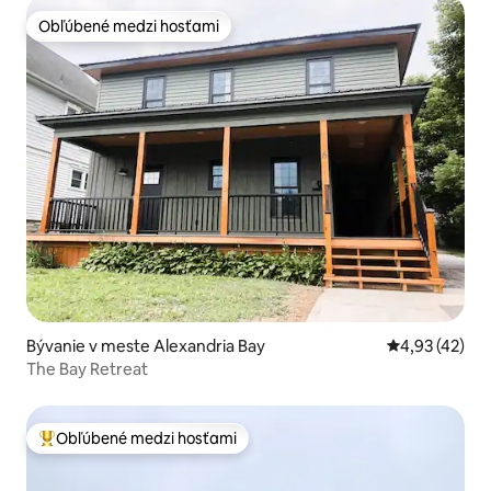
Obľúbené medzi hosťami
Obľúbené medzi hosťami
Bývanie v meste Alexandria Bay
Priemerné oho
4,93 (42)
The Bay Retreat
Obľúbené medzi hosťami
Najobľúbenejšie medzi hosťami