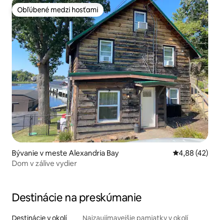
Obľúbené medzi hosťami
Obľúbené medzi hosťami
Bývanie v meste Alexandria Bay
Priemerné oho
4,88 (42)
Dom v zálive vydier
Destinácie na preskúmanie
Destinácie v okolí
Najzaujímavejšie pamiatky v okolí