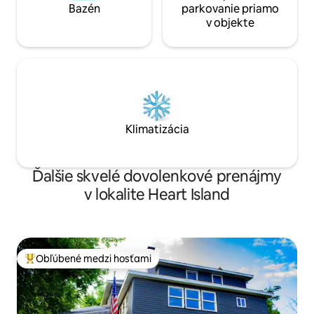
Bazén
parkovanie priamo
v objekte
Klimatizácia
Ďalšie skvelé dovolenkové prenájmy
v lokalite Heart Island
Obľúbené medzi hosťami
Najobľúbenejšie medzi hosťami