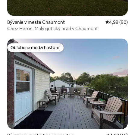
Bývanie v meste Chaumont
Priemerné oho
4,99 (90)
Chez Heron. Malý gotický hrad v Chaumont
Obľúbené medzi hosťami
Obľúbené medzi hosťami