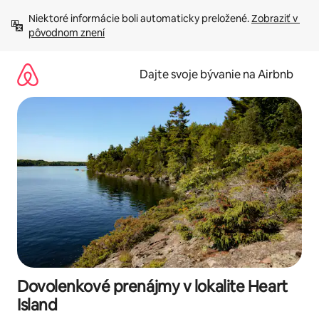
Preskočiť
Niektoré informácie boli automaticky preložené. 
Zobraziť v 
na
pôvodnom znení
obsah.
Dajte svoje bývanie na Airbnb
Dovolenkové prenájmy v lokalite Heart
Island