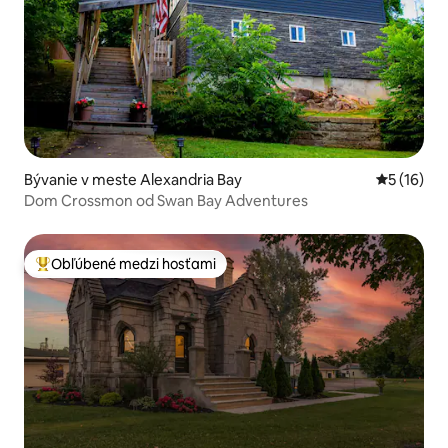
Bývanie v meste Alexandria Bay
Priemerné 
5 (16)
Dom Crossmon od Swan Bay Adventures
Obľúbené medzi hosťami
Najobľúbenejšie medzi hosťami