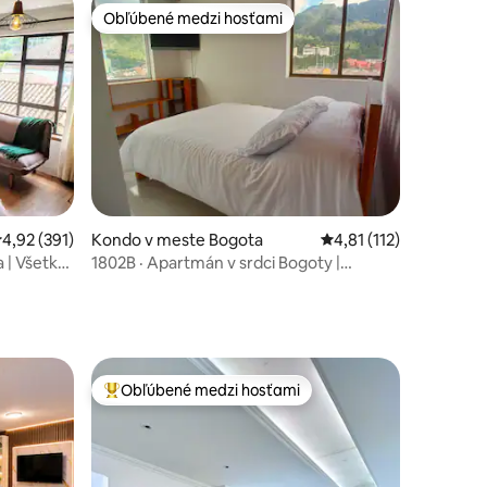
Obľúbené medzi hosťami
Obľúbené medzi hosťami
Kondo v meste Bogota
Priemerné ohodnotenie
4,81 (112)
tení: 136
riemerné ohodnotenie 4,92 z 5, počet hodnotení: 391
4,92 (391)
1802B · Apartmán v srdci Bogoty |
 | Všetko
Jedinečný výhľad
Obľúbené medzi hosťami
Najobľúbenejšie medzi hosťami