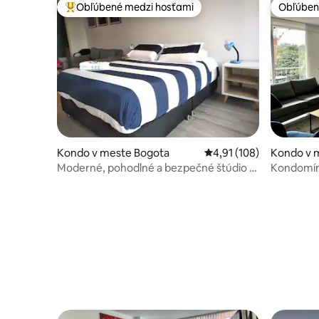
Obľúbené medzi hosťami
Obľúben
Najobľúbenejšie medzi hosťami
Obľúben
Kondo v meste Bogota
Priemerné ohodnotenie 
4,91 (108)
Kondo v 
Moderné, pohodlné a bezpečné štúdio v
Kondomín
najlepšej lokalite
bezpečné,