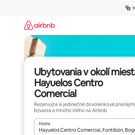
Preskočiť
N
na
obsah.
Ubytovania v okolí miest
Hayuelos Centro
Comercial
Rezervujte si jedinečné dovolenkové prenájmy
bývania a mnoho iného na Airbnb
Poloha
Keď budú výsledky k dispozícii, môžete si ich p