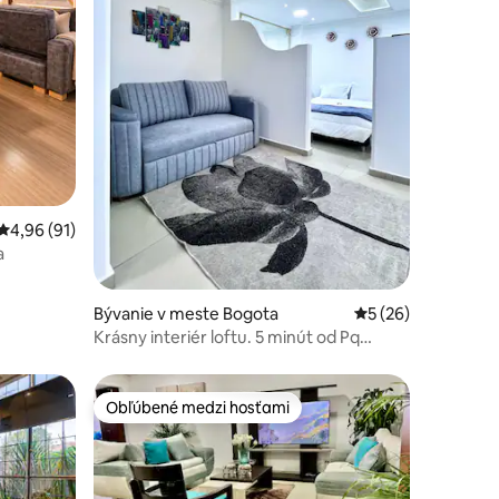
tení: 134
Priemerné ohodnotenie 4,96 z 5, počet hodnotení: 91
4,96 (91)
a
Bývanie v meste Bogota
Priemerné ohodnot
5 (26)
Krásny interiér loftu. 5 minút od Pq
Simon Bolivar
Obľúbené medzi hosťami
Obľúbené medzi hosťami