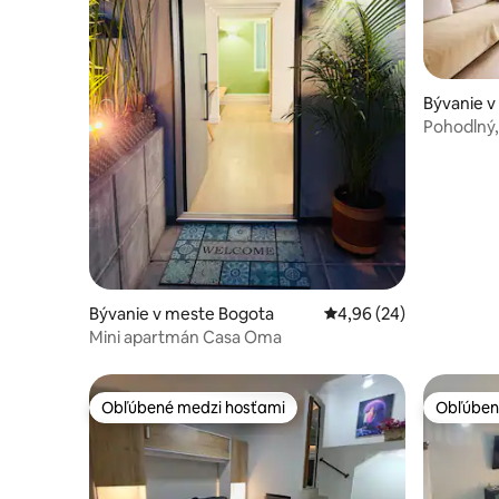
Bývanie v
Pohodlný,
apartmán
Bývanie v meste Bogota
Priemerné ohodnotenie
4,96 (24)
Mini apartmán Casa Oma
Obľúbené medzi hosťami
Obľúben
Obľúbené medzi hosťami
Obľúben