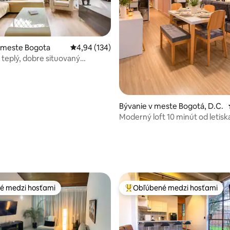
 meste Bogota
Priemerné ohodnotenie 4,94 z 5, počet hodno
4,94 (134)
 teplý, dobre situovaný
 na prvom poschodí
Bývanie v meste Bogotá, D.C.
Moderný loft 10 minút od letisk
 4,96 z 5, počet hodnotení: 24
é medzi hosťami
Obľúbené medzi hosťami
é medzi hosťami
Najobľúbenejšie medzi hosťami