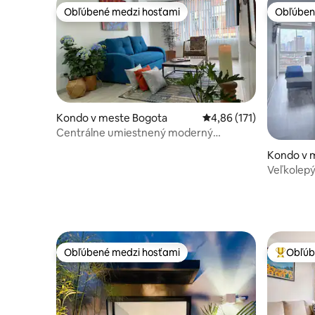
Obľúbené medzi hosťami
Obľúben
Obľúbené medzi hosťami
Obľúben
Kondo v meste Bogota
Priemerné ohodnotenie 
4,86 (171)
Centrálne umiestnený moderný
apartmán s dobrou sadzbou.
Kondo v 
Veľkolepý
Candelari
Obľúbené medzi hosťami
Obľúb
Obľúbené medzi hosťami
Najobľúb