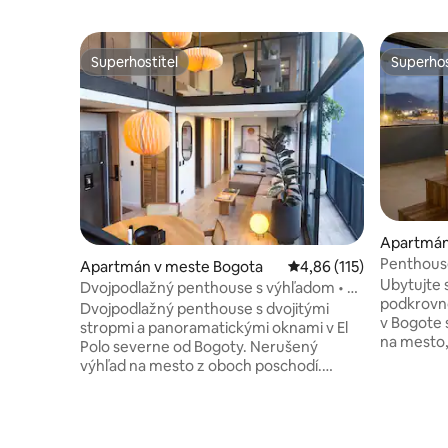
Superhostiteľ
Superhos
Superhostiteľ
Superhos
Apartmán
Penthouse
Apartmán v meste Bogota
Priemerné ohodnotenie 
4,86 (115)
streche|K
Ubytujte
Dvojpodlažný penthouse s výhľadom • El
z balkóna
podkrovn
Polo
Dvojpodlažný penthouse s dvojitými
v Bogote 
stropmi a panoramatickými oknami v El
na mesto
Polo severne od Bogoty. Nerušený
plne vyba
výhľad na mesto z oboch poschodí.
jedinečný 
Ponúka ubytovanie pre 4 hostí
víkendové
v 2 spálňach s manželskou posteľou
pobyty, sp
(Queen) a televízorom. K dispozícii sú
Užite si 
2 kúpeľne, plne vybavená kuchyňa,