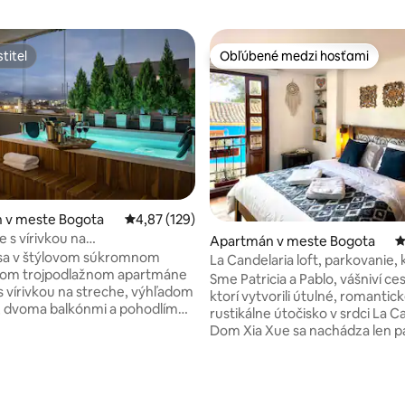
titeľ
Obľúbené medzi hosťami
titeľ
Obľúbené medzi hosťami
 v meste Bogota
Priemerné ohodnotenie 4,87 z 5, počet hodn
4,87 (129)
 s vírivkou na
4,86 z 5, počet hodnotení: 115
Apartmán v meste Bogota
P
úpeľne|Práčka a sušička|Výhľad
 sa v štýlovom súkromnom
La Candelaria loft, parkovanie, 
om trojpodlažnom apartmáne
výhľad
Sme Patricia a Pablo, vášniví ces
s vírivkou na streche, výhľadom
ktorí vytvorili útulné, romantick
, dvoma balkónmi a pohodlím
rustikálne útočisko v srdci La C
veného bývania. Tento
Dom Xia Xue sa nachádza len p
priestor, ktorý je ideálny na
od námestia Plaza de Bolívar, m
 pobyty, koncerty alebo dlhšie
Botero a Gold Museum a Monse
ája súkromie, dizajn a pohodlie.
Užite si krb, výhľad na strechu,
súkromnú vírivku na streche,
Fi, zábavu, plne vybavenú kuch