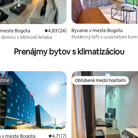
Bývanie v meste Bogota
 meste Bogota
Priemerné ohodnotenie 4,83 z 5, počet hodn
4,83 (24)
Moderný loft v uzavretom komp
domov v blízkosti letiska
4,88 z 5, počet hodnotení: 423
Špičková poloha
Prenájmy bytov s klimatizáciou
titeľ
Obľúbené medzi hosťami
titeľ
Obľúbené medzi hosťami
 v meste Bogota
Priemerné ohodnotenie 4,71 z 5, počet ho
4,71 (7)