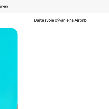
znení
Dajte svoje bývanie na Airbnb
kúmať pomocou dotykových gest či potiahnutia prstom.