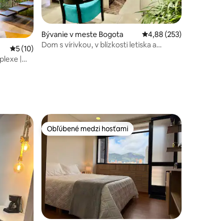
Bývanie v meste Bogota
Priemerné ohodnotenie 
4,88 (253)
Dom s vírivkou, v blízkosti letiska a
Priemerné ohodnotenie 5 z 5, počet hodnotení: 10
5 (10)
otení: 24
veľvyslanectva
lexe |
Obľúbené medzi hosťami
Obľúbené medzi hosťami
dnotení: 7