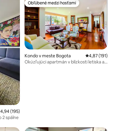
Obľúbené medzi hosťami
Obľúbené medzi hosťami
Kondo v meste Bogota
Priemerné ohodnotenie
4,87 (191)
Okúzľujúci apartmán v blízkosti letiska a
otení: 110
miest konania významných podujatí
riemerné ohodnotenie 4,94 z 5, počet hodnotení: 195
4,94 (195)
 2 spálne