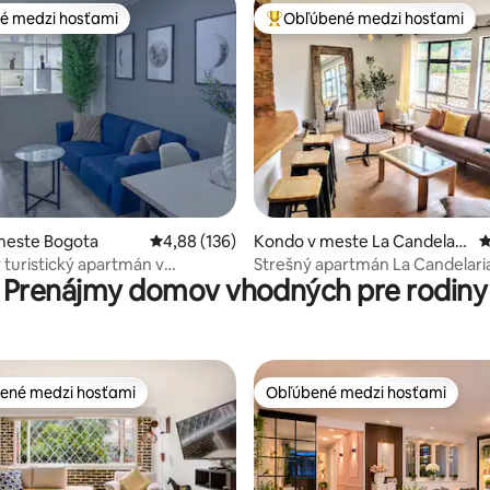
é medzi hosťami
Obľúbené medzi hosťami
é medzi hosťami
Najobľúbenejšie medzi hosťami
4,86 z 5, počet hodnotení: 171
meste Bogota
Priemerné ohodnotenie 4,88 z 5, počet hodno
4,88 (136)
Kondo v meste La Candelari
P
a
 turistický apartmán v
Strešný apartmán La Candelaria
Prenájmy domov vhodných pre rodiny
i
je blízko*
ené medzi hosťami
Obľúbené medzi hosťami
enejšie medzi hosťami
Obľúbené medzi hosťami