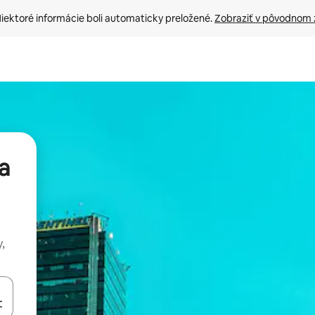
iektoré informácie boli automaticky preložené. 
Zobraziť v pôvodnom 
a
,
rechádzať pomocou klávesov so šípkami nahor a nadol alebo ich pres