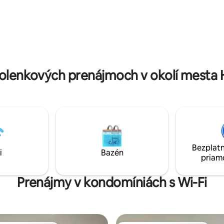
 posteľ, 2 kompletné kúpeľne,
práčku a sušičku v ubytovaní.
sušičkou, rýchle Wi-Fi a
Samoobslužné ubytovanie, bez
 pracovný priestor – to všetko
parkovanie a vhodné pre domá
j štvrti Bogoty s ľahkým
zvieratá. Teplý, očarujúci priest
 k najlepším atrakciám,
navrhnutý tak, aby ste sa v Bogot
iám a miestam cez Uber.
ako doma. Podrobnosti registrácie
110692
olenkových prenájmoch v okolí mesta 
Bezplatn
i
Bazén
priam
Prenájmy v kondomíniách s Wi-Fi