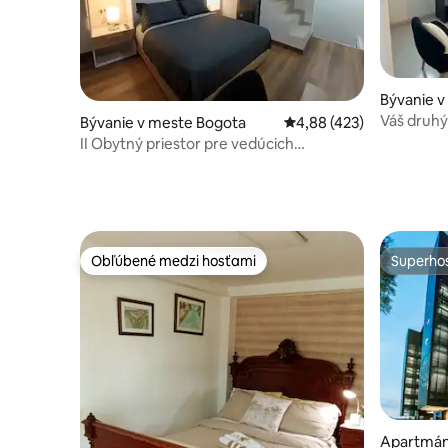
Bývanie v
Váš druhý 
Bývanie v meste Bogota
Priemerné ohodnotenie 
4,88 (423)
II Obytný priestor pre vedúcich
pracovníkov CAS / Letiskový/pozemný
terminál
Obľúbené medzi hosťami
Superhos
Obľúbené medzi hosťami
Superhos
Apartmán