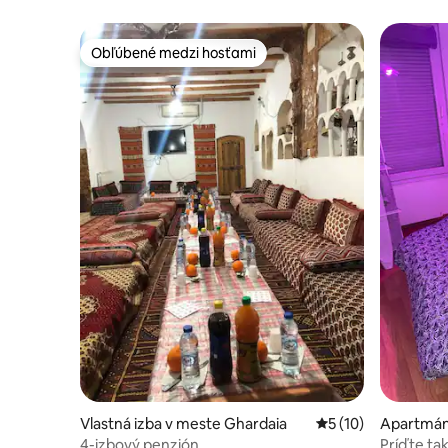
Obľúbené medzi hosťami
Obľúbené medzi hosťami
Vlastná izba v meste Ghardaia
Priemerné ohodnote
5 (10)
Apartmán
4-izbový penzión
Príďte takí