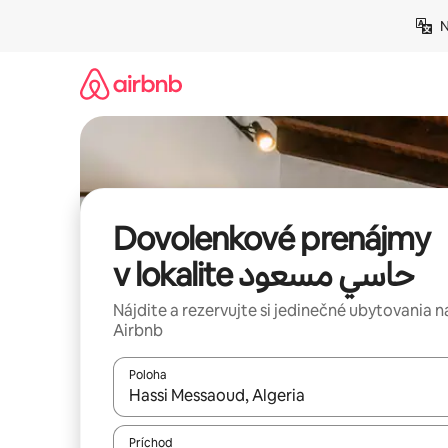
Preskočiť
N
na
obsah.
Dovolenkové prenájmy
v lokalite حاسي مسعود
Nájdite a rezervujte si jedinečné ubytovania n
Airbnb
Poloha
Keď budú výsledky k dispozícii, môžete si ich p
Príchod