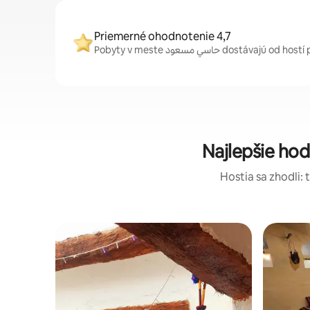
Priemerné ohodnotenie 4,7
Pobyty v meste حاسي مسعود dost
Hostia sa zhodli: 