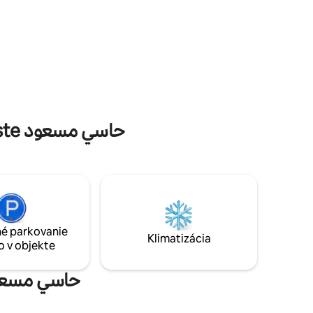
Obľúbené vybavenie pre dovolenkové prenájmy v meste حاسي مسعود
é parkovanie
Klimatizácia
o v objekte
lé dovolenkové prenájmy v lokalite حاسي مسعود