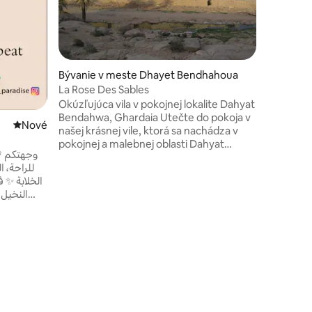
na údolie
stravova
využívať 
ale odpo
preskúma
Bývanie v meste Dhayet Bendhahoua
prenajať 
4 - 6 osô
La Rose Des Sables
Okúzľujúca vila v pokojnej lokalite Dahyat
Bendahwa, Ghardaia Utečte do pokoja v
Nové ubytovanie
Nové
našej krásnej vile, ktorá sa nachádza v
pokojnej a malebnej oblasti Dahyat
Bendahwa v Ghardaiai. Náš priestranný a
للراحة، 
dobre zariadený dom sa nachádza na
الخلابة ✨ ف
ideálnom mieste, ktoré ponúka súkromie
النخيل،
aj ľahký prístup k atrakciám v regióne, a je
لل 💫 🏊‍♂️
ideálnym útočiskom pre rodiny, priateľov
مسبح 🔥 
alebo kohokoľvek, kto hľadá oddychový
pobyt.
مكان  🎉
مناسباتكم، 
مرحباً بكم