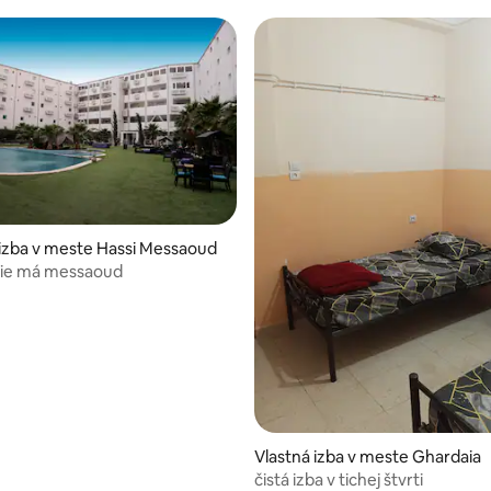
izba v meste Hassi Messaoud
ie má messaoud
Vlastná izba v meste Ghardaia
čistá izba v tichej štvrti