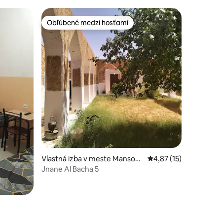
Obľúbené medzi hosťami
Obľúbené medzi hosťami
Vlastná izba v meste Mansour
Priemerné ohodnoteni
4,87 (15)
a
Jnane Al Bacha 5