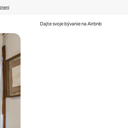
znení
Dajte svoje bývanie na Airbnb
kúmať pomocou dotykových gest či potiahnutia prstom.