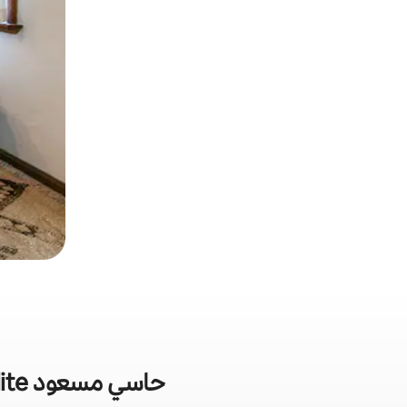
Stručné štatistiky o dovolenkových prenájmoch v lokalite حاسي مسعود