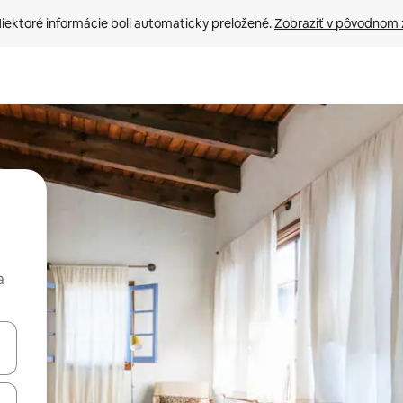
iektoré informácie boli automaticky preložené. 
Zobraziť v pôvodnom 
a
rechádzať pomocou klávesov so šípkami nahor a nadol alebo ich pres