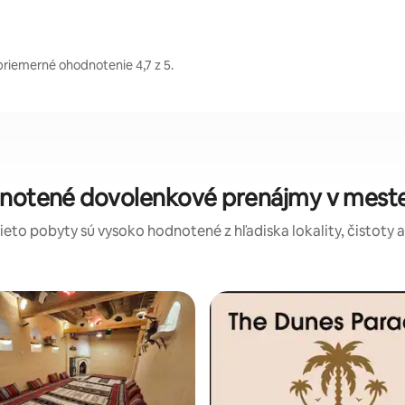
ávajú od hostí priemerné ohodnotenie 4,7 z 5.
tieto pobyty sú vysoko hodnotené z hľadiska lokality, čistoty 