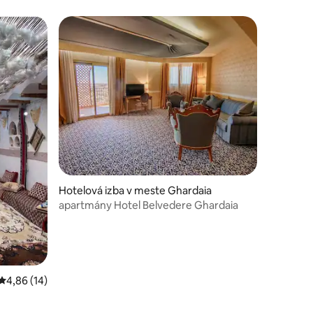
Hotelová izba v meste Ghardaia
apartmány Hotel Belvedere Ghardaia
Priemerné ohodnotenie 4,86 z 5, počet hodnotení: 14
4,86 (14)