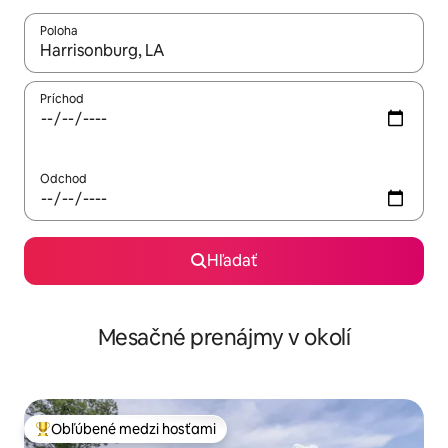
Poloha
Keď budú výsledky k dispozícii, môžete si ich prechádzať pom
Príchod
Odchod
Hľadať
Mesačné prenájmy v okolí
Obľúbené medzi hosťami
Najobľúbenejšie medzi hosťami