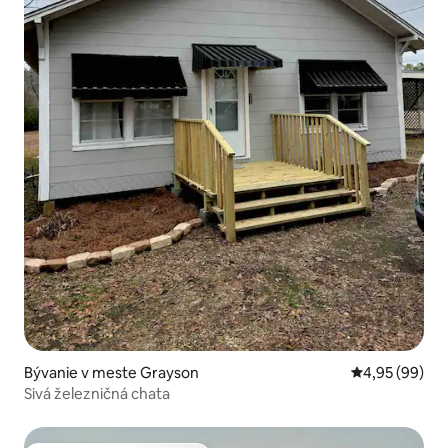
Bývanie v meste Grayson
Priemerné oho
4,95 (99)
Sivá železničná chata