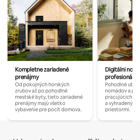
Kompletne zariadené
Digitálni nomá
prenájmy
profesionáli 
Od pokojných horských
Pohodlné ubyto
zrubov až po pohodlné
nomádov a pro
mestské byty, tieto zariadené
pracujúcich na 
prenájmy majú všetko
a vyhradenými
vybavenie pre pocit domova.
priestormi.