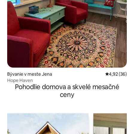
Bývanie v meste Jena
Priemerné oho
4,92 (36)
Hope Haven
Pohodlie domova a skvelé mesačné
ceny