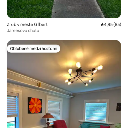
Zrub v meste Gilbert
Priemerné oho
4,95 (85)
Jamesova chata
Obľúbené medzi hosťami
Obľúbené medzi hosťami