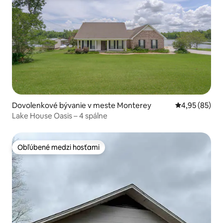
Dovolenkové bývanie v meste Monterey
Priemerné oho
4,95 (85)
Lake House Oasis – 4 spálne
Obľúbené medzi hosťami
Obľúbené medzi hosťami