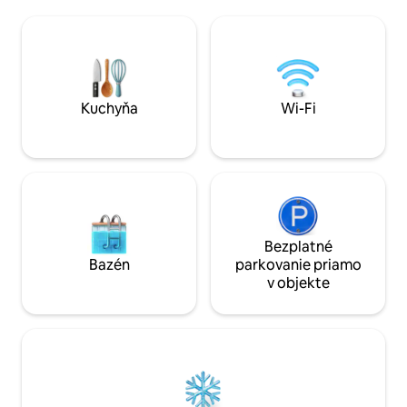
rozprestierajúci sa na troch súkromných
pokojný, ale živý z
poschodiach od 3. do 5. je ideálny pre
vybavená kuchyňa,
skupiny 10 – 12 osôb. Užite si balkóny s
bezplatné pranie b
výhľadom na ulicu, projektor na filmové
hostiteľa na mieste. Vynikajúca polo
večery, relaxačnú vaňu a bezplatné
ľahká prechádzka 
pranie bielizne. Obchod so zmiešaným
Vlakovú ulicu, do 
tovarom na 1. – 2. poschodí
atrakciám.
Kuchyňa
Wi-Fi
Bezplatné
Bazén
parkovanie priamo
v objekte