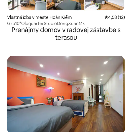
Vlastná izba v meste Hoàn Kiếm
Priemerné oh
4,58 (12)
Grp10*OldquarterStudioDongXuanMk
Prenájmy domov v radovej zástavbe s
terasou