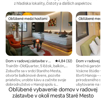
z hľadiska lokality, čistoty a ďalších aspektov.
Obľúbené medzi hosťami
Obľúbené medzi 
Obľúbené medzi hosťami
Obľúbené medzi 
Dom v radovej zástavbe v m
Priemerné ohodnotenie 4,84 z 
4,84 (32)
Dom v radovej zás
este Hoàn Kiếm
este Hoàn Kiếm
TrainStr-OldQuarter, 5 lôžok, balkón,
Slnečná garsónka s
projektor, vírivka
štvrť | Vlaková ulic
Zobuďte sa v srdci Starého Mesta,
Vzácne štúdio v št
otvorte balkónové dvere, pozvite
štvrti Hanoja – ob
priateľov, urobte kávu a začnite svoje
prirodzeného sve
dobrodružstvo v Hanoji spolu s
ubytovanie na sa
Obľúbené vybavenie domov v radovej
HomieStay. Dom sa nachádza na
bez spoločného ob
križovatke štyroch ciest v starej štvrti
Prejdite sa do Sta
zástavbe v okolí mesta Staré Mesto
Hanoja a ponúka výhľad na slávnostné
železničnú ulicu. V
ulice z prvého radu. Novopostavený a
a neďalekú železni