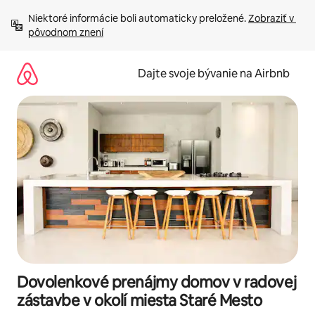
Preskočiť
Niektoré informácie boli automaticky preložené. 
Zobraziť v 
na
pôvodnom znení
obsah.
Dajte svoje bývanie na Airbnb
Dovolenkové prenájmy domov v radovej
zástavbe v okolí miesta Staré Mesto