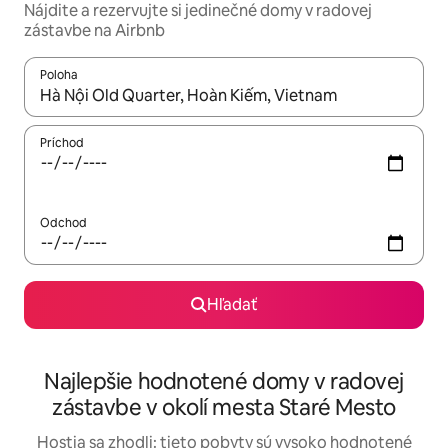
Nájdite a rezervujte si jedinečné domy v radovej
zástavbe na Airbnb
Poloha
Keď budú výsledky k dispozícii, môžete si ich prechádzať pom
Príchod
Odchod
Hľadať
Najlepšie hodnotené domy v radovej
zástavbe v okolí mesta Staré Mesto
Hostia sa zhodli: tieto pobyty sú vysoko hodnotené