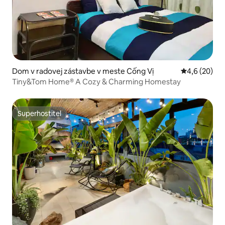
Dom v radovej zástavbe v meste Cống Vị
Priemerné oh
4,6 (20)
Tiny&Tom Home® A Cozy & Charming Homestay
Superhostiteľ
Superhostiteľ