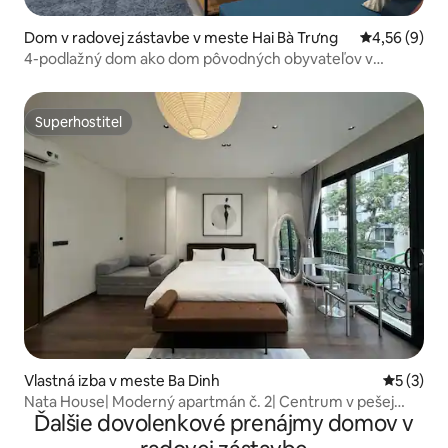
Dom v radovej zástavbe v meste Hai Bà Trưng
Priemerné oh
4,56 (9)
4-podlažný dom ako dom pôvodných obyvateľov v
blízkosti starého mesta
Superhostiteľ
Superhostiteľ
Vlastná izba v meste Ba Dinh
Priemerné
5 (3)
Nata House| Moderný apartmán č. 2| Centrum v pešej
Ďalšie dovolenkové prenájmy domov v
vzdialenosti