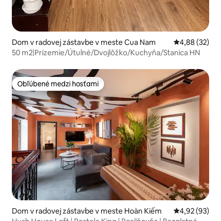
Dom v radovej zástavbe v meste Cua Nam
Priemerné oho
4,88 (32)
50 m2|Prízemie/Útulné/Dvojlôžko/Kuchyňa/Stanica HN
Obľúbené medzi hosťami
Obľúbené medzi hosťami
Dom v radovej zástavbe v meste Hoàn Kiếm
Priemerné oho
4,92 (93)