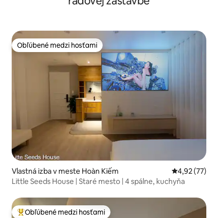
radovej zástavbe
Obľúbené medzi hosťami
Obľúbené medzi hosťami
Vlastná izba v meste Hoàn Kiếm
Priemerné oho
4,92 (77)
Little Seeds House | Staré mesto | 4 spálne, kuchyňa
Obľúbené medzi hosťami
Najobľúbenejšie medzi hosťami