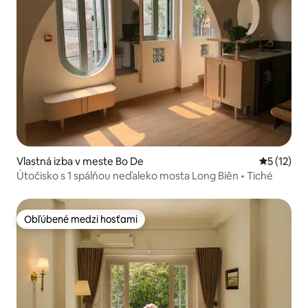
Vlastná izba v meste Bo De
Priemerné
5 (12)
Útočisko s 1 spálňou neďaleko mosta Long Biên • Tiché
Obľúbené medzi hosťami
Obľúbené medzi hosťami