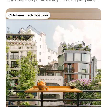
Hush House Loft | Postele King | Posilňovňa | Bezplatné
úložisko
Obľúbené medzi hosťami
Obľúbené medzi hosťami