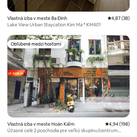
Vlastná izba v meste Ba Đình
Priemerné oho
4,87 (38)
Lake View Urban Staycation Kim Ma * KM401
Obľúbené medzi hosťami
Obľúbené medzi hosťami
Vlastná izba v meste Hoàn Kiếm
Priemerné ohod
4,94 (198)
Úžasné celé 2 poschodia pre veľkú skupinu/centrum
mesta