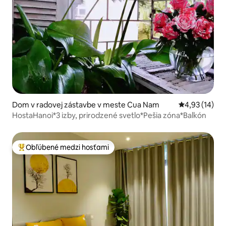
Dom v radovej zástavbe v meste Cua Nam
Priemerné oho
4,93 (14)
HostaHanoi*3 izby, prirodzené svetlo*Pešia zóna*Balkón
Obľúbené medzi hosťami
Najobľúbenejšie medzi hosťami