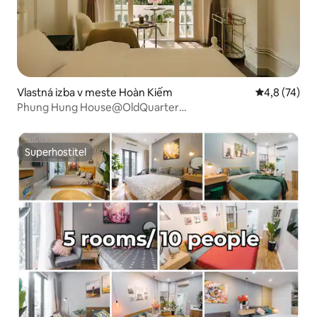
Vlastná izba v meste Hoàn Kiếm
Priemerné oh
4,8 (74)
Phung Hung House@OldQuarter
@Trainstreet@Group8pax
Superhostiteľ
Superhostiteľ