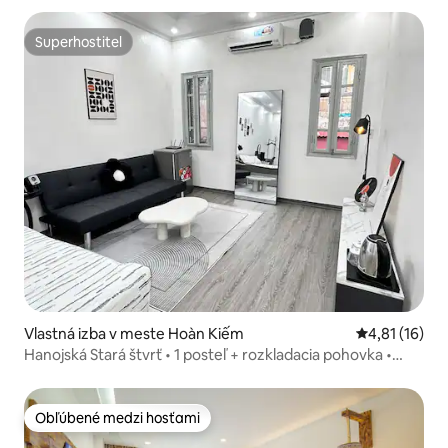
Superhostiteľ
Superhostiteľ
Vlastná izba v meste Hoàn Kiếm
Priemerné oh
4,81 (16)
Hanojská Stará štvrť • 1 posteľ + rozkladacia pohovka •
práčka/sušička
Obľúbené medzi hosťami
Obľúbené medzi hosťami