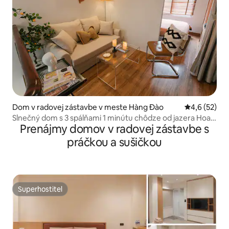
Dom v radovej zástavbe v meste Hàng Đào
Priemerné oh
4,6 (52)
Slnečný dom s 3 spálňami 1 minútu chôdze od jazera Hoan
Prenájmy domov v radovej zástavbe s
Kiem
práčkou a sušičkou
Superhostiteľ
Superhostiteľ