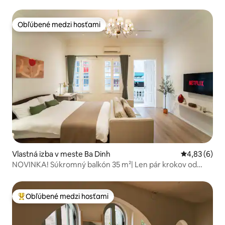
Obľúbené medzi hosťami
Obľúbené medzi hosťami
Vlastná izba v meste Ba Dinh
Priemerné oh
4,83 (6)
NOVINKA! Súkromný balkón 35 m²| Len pár krokov od
Starého Mesta|201
Obľúbené medzi hosťami
Najobľúbenejšie medzi hosťami