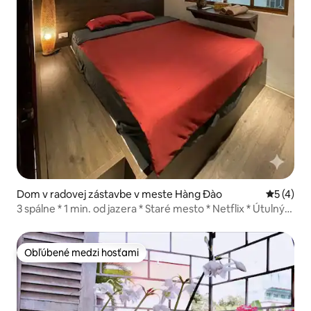
Dom v radovej zástavbe v meste Hàng Đào
Priemerné
5 (4)
3 spálne * 1 min. od jazera * Staré mesto * Netflix * Útulný
dom
Obľúbené medzi hosťami
Obľúbené medzi hosťami