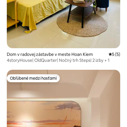
Dom v radovej zástavbe v meste Hoan Kiem
Priemerné
5 (5)
4storyHouse| OldQuarter| Nočný trh Steps| 2 izby + 1
Obľúbené medzi hosťami
Obľúbené medzi hosťami