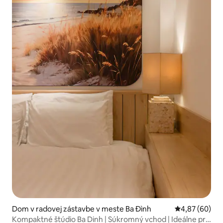
Dom v radovej zástavbe v meste Ba Đình
Priemerné oho
4,87 (60)
Kompaktné štúdio Ba Dinh | Súkromný vchod | Ideálne pre