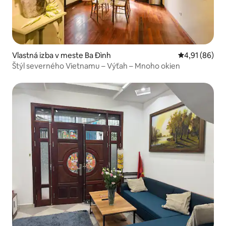
Vlastná izba v meste Ba Đình
Priemerné oho
4,91 (86)
Štýl severného Vietnamu – Výťah – Mnoho okien