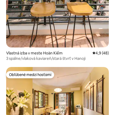
Vlastná izba v meste Hoàn Kiếm
Priemerné oh
4,9 (48)
3 spálne/vlaková kaviareň/stará štvrť v Hanoji
Obľúbené medzi hosťami
Obľúbené medzi hosťami