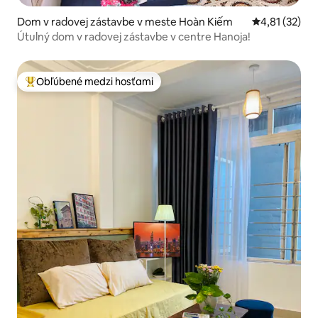
Dom v radovej zástavbe v meste Hoàn Kiếm
Priemerné oh
4,81 (32)
Útulný dom v radovej zástavbe v centre Hanoja!
Obľúbené medzi hosťami
Najobľúbenejšie medzi hosťami