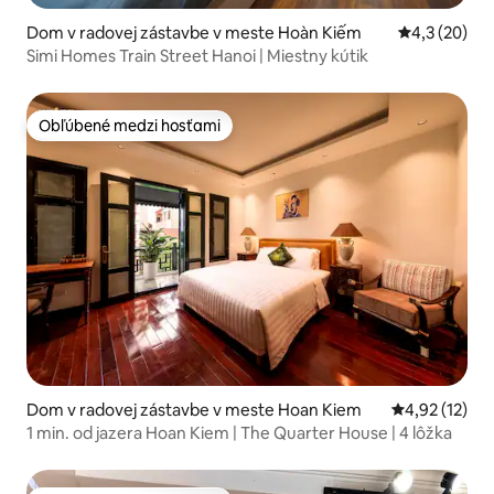
Dom v radovej zástavbe v meste Hoàn Kiếm
Priemerné oh
4,3 (20)
Simi Homes Train Street Hanoi | Miestny kútik
Obľúbené medzi hosťami
Obľúbené medzi hosťami
Dom v radovej zástavbe v meste Hoan Kiem
Priemerné oh
4,92 (12)
1 min. od jazera Hoan Kiem | The Quarter House | 4 lôžka