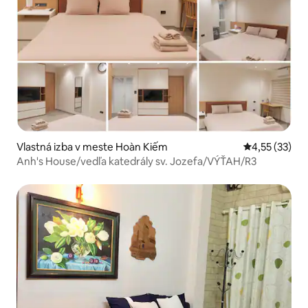
Vlastná izba v meste Hoàn Kiếm
Priemerné oho
4,55 (33)
Anh's House/vedľa katedrály sv. Jozefa/VÝŤAH/R3