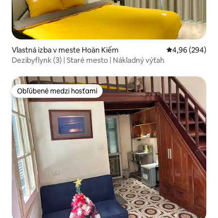
Vlastná izba v meste Hoàn Kiếm
Priemerné ohod
4,96 (294)
Dezibyflynk (3) | Staré mesto | Nákladný výťah
Obľúbené medzi hosťami
Obľúbené medzi hosťami