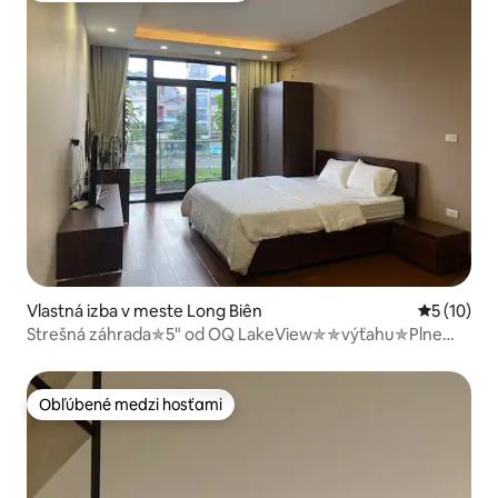
Vlastná izba v meste Long Biên
Priemerné 
5 (10)
Strešná záhrada✯5" od OQ LakeView✯✯výťahu✯Plne
vybavená kuchyňa
Obľúbené medzi hosťami
Obľúbené medzi hosťami