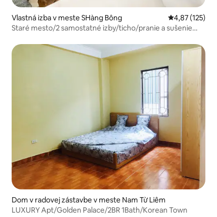
Vlastná izba v meste SHàng Bông
Priemerné ohod
4,87 (125)
Staré mesto/2 samostatné izby/ticho/pranie a sušenie
zadarmo
Dom v radovej zástavbe v meste Nam Từ Liêm
LUXURY Apt/Golden Palace/2BR 1Bath/Korean Town