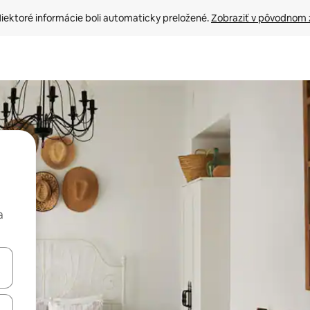
iektoré informácie boli automaticky preložené. 
Zobraziť v pôvodnom 
a
rechádzať pomocou klávesov so šípkami nahor a nadol alebo ich pres