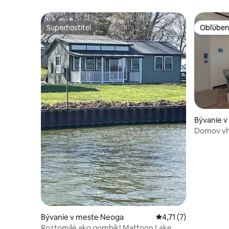
Superhostiteľ
Obľúben
Superhostiteľ
Obľúben
Bývanie 
Domov vh
oplotený
Bývanie v meste Neoga
Priemerné ohodnoteni
4,71 (7)
Roztomilé ako gombík! Mattoon Lake,