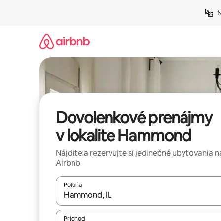
Preskočiť
N
na
obsah.
Dovolenkové prenájmy
v lokalite Hammond
Nájdite a rezervujte si jedinečné ubytovania n
Airbnb
Poloha
Keď budú výsledky k dispozícii, môžete si ich p
Príchod