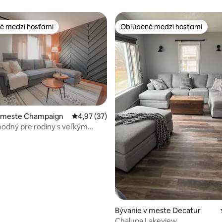
é medzi hosťami
Obľúbené medzi hosťami
é medzi hosťami
Obľúbené medzi hosťami
v meste Champaign
Priemerné ohodnotenie 4,97 z 5, počet hod
4,97 (37)
odný pre rodiny s veľkým
m dvorišťom
e 4,71 z 5, počet hodnotení: 7
Bývanie v meste Decatur
Chalupa Lakeview