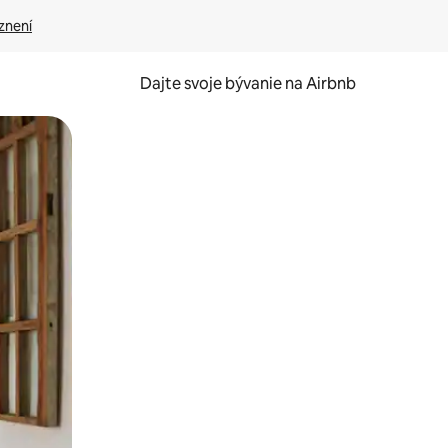
znení
Dajte svoje bývanie na Airbnb
kúmať pomocou dotykových gest či potiahnutia prstom.