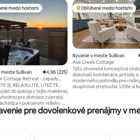
ené medzi hosťami
Obľúbené medzi hosťami
enejšie medzi hosťami
Najobľúbenejšie medzi hosťami
Bývanie v meste Sullivan
Asa Creek Cottage
Táto otvorená koncepčná chat
4,89 z 5, počet hodnotení: 149
 meste Sullivan
Priemerné ohodnotenie 4,96 z 5, počet hodno
4,96 (225)
dokonalú kombináciu prírody a
ew Cottage Retreat - západy
moderného pohodlia pre rodiny
rivkou
E SI, RELAXUJTE, UTEČTE…
skupinové stretnutia. Užite si 
výlet do pokoja v tejto malebnej
terasu potoka a počúvajte jem
vhodnej pre domáce zvieratá,
malého vodopádu v okolí. Za ch
nachádza v pokojnom vidieku. Či
večerov sa zhromaždite okolo 
avenie pre dovolenkové prenájmy v 
dzate na romantický pobyt,
ste sa zahriali. Interiér sa môže
let alebo ako sólo pútnik, tento
priestranným dizajnom v blízko
 raj ponúka nádhernú zmes
malého divadla na námestí, peš
 pokoja. Vychutnajte si
chodníkov a jazera Shelbyville s
ápady slnka z vírivky, urobte si
člnkovaním, rybolovom a pláva
ri ohni na terase alebo
Oddýchnite si v modernom ku