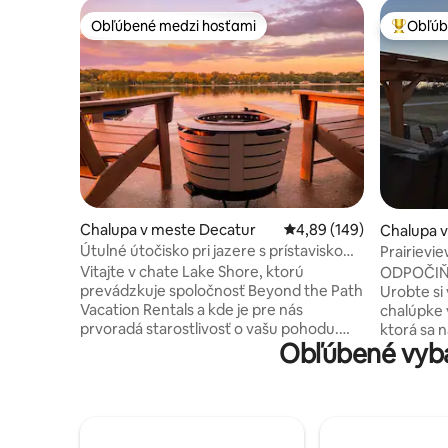
Obľúbené medzi hosťami
Obľúb
Obľúbené medzi hosťami
Najobľúb
Chalupa v meste Decatur
Priemerné ohodnotenie 
4,89 (149)
Chalupa v
Útulné útočisko pri jazere s prístaviskom,
Prairievi
kajakmi a hrami
slnka s ví
Vitajte v chate Lake Shore, ktorú
ODPOČIŇT
prevádzkuje spoločnosť Beyond the Path
Urobte si 
Vacation Rentals a kde je pre nás
chalúpke 
prvoradá starostlivosť o vašu pohodu.
ktorá sa 
Obľúbené vyb
Vychutnajte si bývanie pri jazere: lovte
už prichá
ryby zo súkromného móla, pádlujte na
rodinný vý
kajakoch, relaxujte pri ohnisku a užívajte
očarujúci
si pokojný výhľad na breh jazera.
pohodlia a
Pohodlné postele, rýchle Wi-Fi, obrovská
nádherné z
digitálna hracia doska, smart TV, plne
pohodlie p