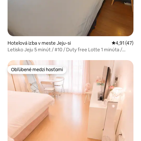
Hotelová izba v meste Jeju-si
Priemerné oh
4,91 (47)
Letisko Jeju 5 minút / #10 / Duty free Lotte 1 minúta /
Duty free Shinram 6 minút / Jeonwon Baozen Street 3
minúty / Netflix / Parkovanie zdarma
Obľúbené medzi hosťami
Obľúbené medzi hosťami