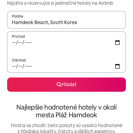
Nájdite a rezervujte si jedinečné hotely na Airbnb
Poloha
Keď budú výsledky k dispozícii, môžete si ich prechádzať pom
Príchod
Odchod
Hľadať
Najlepšie hodnotené hotely v okolí
mesta Pláž Hamdeok
Hostia sa zhodli: tieto pobyty sú vysoko hodnotené
z hľadiska lokality, čistoty a ďalších aspektov.