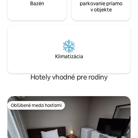
poplatok za psa je 15 000 KRW za noc) –
Bazén
parkovanie priamo
Kúrenie nie je ohrievač, ale mestské
v objekte
plynové podlahové kúrenie, takže je tu
teplo, a v lete je k dispozícii klimatizácia. –
Bezplatné používanie práčky na 2.
poschodí v spoločnom priestore Dúfam,
že máte šťastný deň Ďakujem ^ ^
Klimatizácia
Hotely vhodné pre rodiny
Obľúbené medzi hosťami
Obľúbené medzi hosťami