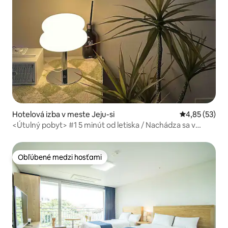
Hotelová izba v meste Jeju-si
Priemerné oho
4,85 (53)
<Útulný pobyt> #1 5 minút od letiska / Nachádza sa v
centre Shin Jeju / 1 minúta od duty-free Lotte / 5 minút od
duty-free Shinyi
Obľúbené medzi hosťami
Obľúbené medzi hosťami