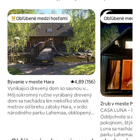
Obľúbené medzi hosťami
Obľúbené medzi 
Najobľúbenejšie medzi hosťami
Obľúbené medzi 
Bývanie v meste Hara
Priemerné ohodnotenie 4,89 z 5
4,89 (156)
Vynikajúci drevený dom so saunou v
Lahemaa!
Môj súkromný ručne vyrábaný drevený
dom sa nachádza len niekoľko stoviek
Zrub v meste Pud
metrov od brehu zátoky Hara, v srdci
CASA LUNA – lesn
národného parku Lahemaa, obklopený
Oddýchnite si a od
voľne žijúcimi živočíchmi a rastlinami. Je
pokojnom, štýlovo
to úžasné útočisko pre každého, kto si
Luna sa nachádza 
môže oddýchnuť a užívať si, dokonalý raj
parku Lahemaa, o
pre zábavný, tichý alebo romantický