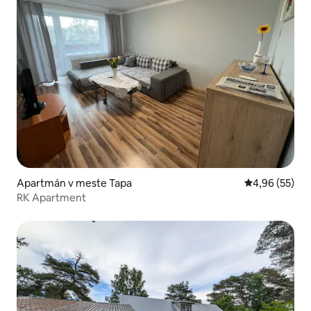
Apartmán v meste Tapa
Priemerné oho
4,96 (55)
RK Apartment