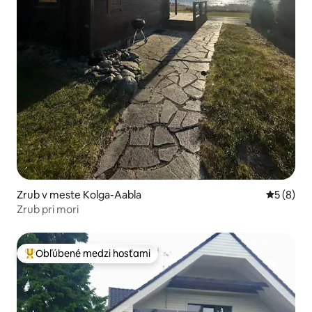
Zrub v meste Kolga-Aabla
Priemerné
5 (8)
Zrub pri mori
Obľúbené medzi hosťami
Najobľúbenejšie medzi hosťami