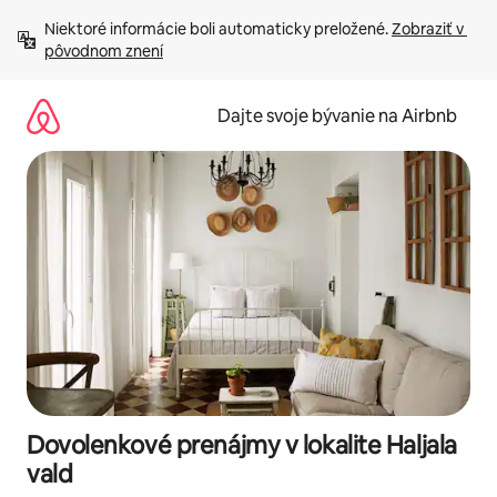
Preskočiť
Niektoré informácie boli automaticky preložené. 
Zobraziť v 
na
pôvodnom znení
obsah.
Dajte svoje bývanie na Airbnb
Dovolenkové prenájmy v lokalite Haljala
vald