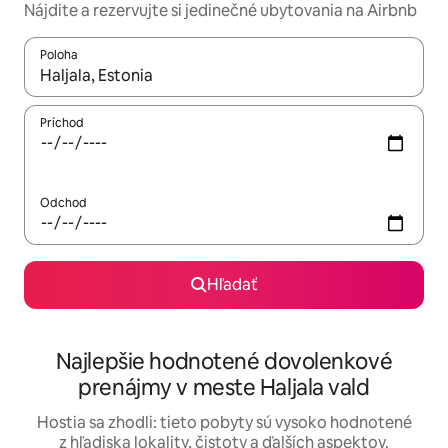
Nájdite a rezervujte si jedinečné ubytovania na Airbnb
Poloha
Keď budú výsledky k dispozícii, môžete si ich prechádzať pom
Príchod
Odchod
Hľadať
Najlepšie hodnotené dovolenkové
prenájmy v meste Haljala vald
Hostia sa zhodli: tieto pobyty sú vysoko hodnotené
z hľadiska lokality, čistoty a ďalších aspektov.