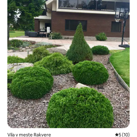
Vila v meste Rakvere
Priemerné 
5 (10)