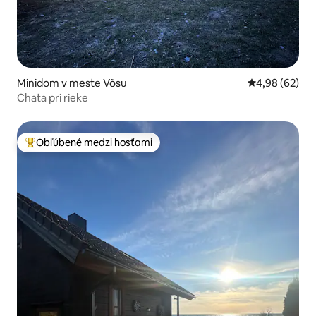
Minidom v meste Võsu
Priemerné oho
4,98 (62)
Chata pri rieke
Obľúbené medzi hosťami
Najobľúbenejšie medzi hosťami