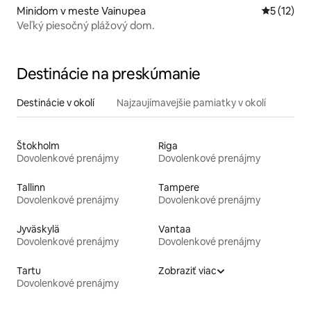
Minidom v meste Vainupea
Priemerné
5 (12)
Veľký piesočný plážový dom.
Destinácie na preskúmanie
Destinácie v okolí
Najzaujímavejšie pamiatky v okolí
Štokholm
Riga
Dovolenkové prenájmy
Dovolenkové prenájmy
Tallinn
Tampere
Dovolenkové prenájmy
Dovolenkové prenájmy
Jyväskylä
Vantaa
Dovolenkové prenájmy
Dovolenkové prenájmy
Tartu
Zobraziť viac
Dovolenkové prenájmy