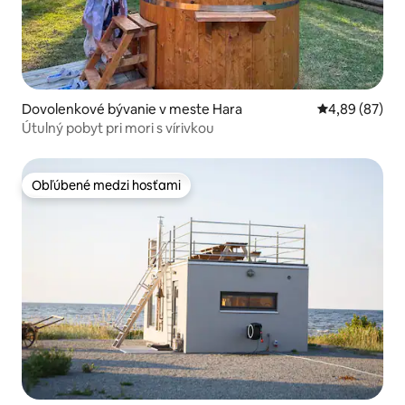
Dovolenkové bývanie v meste Hara
Priemerné oho
4,89 (87)
Útulný pobyt pri mori s vírivkou
Obľúbené medzi hosťami
Obľúbené medzi hosťami