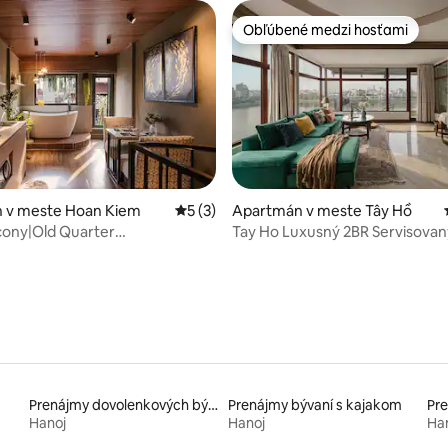
Obľúbené medzi hosťami
Obľúbené medzi hosťami
enie 5 z 5, počet hodnotení: 4
 v meste Hoan Kiem
Priemerné ohodnotenie 5 z 5, počet ho
5 (3)
Apartmán v meste Tây Hồ
cony|Old Quarter
Tay Ho Luxusný 2BR Servisovan
ýhľad na vaňu/kuchyňu
Lakeside Penthouse
Prenájmy dovolenkových bývaní
Prenájmy bývaní s kajakom
Pre
Hanoj
Hanoj
Ha