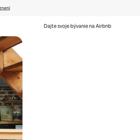
znení
Dajte svoje bývanie na Airbnb
kúmať pomocou dotykových gest či potiahnutia prstom.