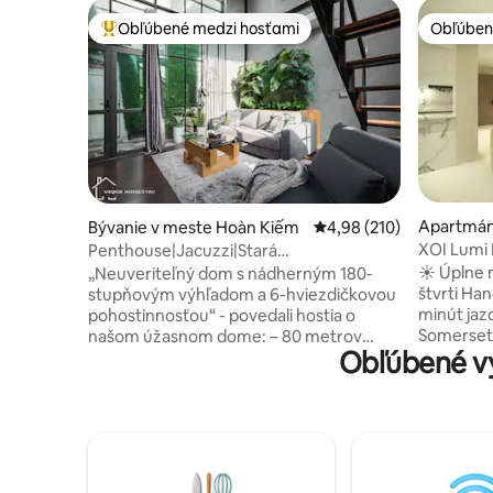
Obľúbené medzi hosťami
Obľúben
Najobľúbenejšie medzi hosťami
Obľúben
Apartmán 
Bývanie v meste Hoàn Kiếm
Priemerné ohodnotenie 
4,98 (210)
y
XOI Lumi 
Penthouse|Jacuzzi|Stará
Duplex|K
štvrť|Kuchyňa|Netflix|TV
☀ Úplne n
„Neuveriteľný dom s nádherným 180-
štvrti Ha
stupňovým výhľadom a 6-hviezdičkovou
minút jazd
pohostinnosťou“ - povedali hostia o
Somerset 
našom úžasnom dome: – 80 metrov
Obľúbené v
kaviarní a
štvorcových Loft (strešný –
budova s
panoramatický výhľad) – vírivka –
vlastnou 
Bezplatná práčka a sušička - Plne
práčovne
vybavená kuchyňa - Bezplatný priestor
službou Ubytujte sa v rezidenciách XÔI:
na uchovávanie batožiny – Bezplatná
miestny di
voda (v spoločnom priestore) – 15 minút
hviezdičk
chôdze do centra mesta – 10 minút