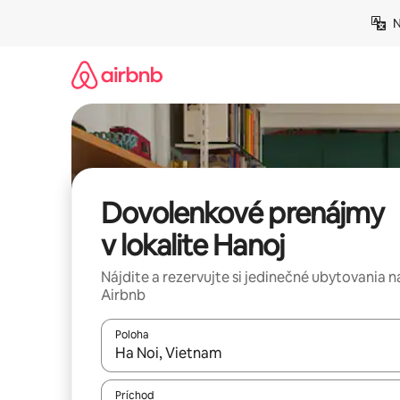
Preskočiť
N
na
obsah.
Dovolenkové prenájmy
v lokalite Hanoj
Nájdite a rezervujte si jedinečné ubytovania n
Airbnb
Poloha
Keď budú výsledky k dispozícii, môžete si ich p
Príchod