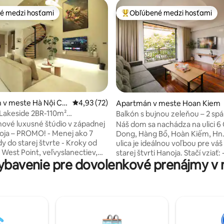
é medzi hosťami
Obľúbené medzi hosťami
é medzi hosťami
Najobľúbenejšie medzi hosťami
v meste Hà Nội Cit
Priemerné ohodnotenie 4,93 z 5, počet hod
4,93 (72)
4,98 z 5, počet hodnotení: 210
Apartmán v meste Hoan Kiem
Lakeside 2BR-110m²
Balkón s bujnou zeleňou – 2 spá
uchyňa @Center
výťah – centrum, Ha Noi, Stará 
ové luxusné štúdio v západnej
Náš dom sa nachádza na ulici 6
noja – PROMO! - Menej ako 7
Dong, Hàng Bồ, Hoàn Kiếm, Hn.
y do starej štvrte - Kroky od
ulica je ideálnou voľbou pre váš
West Point, veľvyslanectiev,
starej štvrti Hanoja. Stačí vziať: - 35 minút
ybavenie pre dovolenkové prenájmy v 
 najlepších reštaurácií - Luxusná
od medzinárodného letiska NoiB
 mramorovou vstupnou halou,
minút chôdze od kaviarne Train, Nig
kuchyňou, prístupom do
Food Street : Tξng Duy Tân stree
 a nepretržitou bezpečnostnou
minút na ulicu Tạ Hiện ( pivná ulica ) a 10
minút od jazera Hoan Kiếm a di
zajn, vynikajúca poloha a 5-
Water Pulpet. Dom pre 6 osôb 
ová pohostinnosť! Zľavy na
moderným štýlom interiéru po