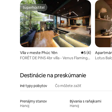
Superhostiteľ
Superhostiteľ
Vila v meste Phúc Yên
Priemerné ohodnot
5 (4)
Apartmán
FORÊT DE PINS 4br villa - Venus Flamingo
Lotus Bal
Dai Lai
Center|V
Destinácie na preskúmanie
Iné typy pobytov
Čo môžete zažiť
Prenájmy stanov
Bývania s raňajkami
Hanoj
Hanoj