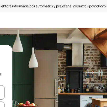
iektoré informácie boli automaticky preložené. 
Zobraziť v pôvodnom 
a
rechádzať pomocou klávesov so šípkami nahor a nadol alebo ich pres