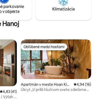
 nábytkom
Hanoi 5th floor, no lift, must climb stairs
é parkovanie
lizňou
Klimatizácia
o v objekte
e Hanoj
Obľúbené medzi hosťami
Obľúbené medzi hosťami
Apartmán v meste Hoan Kie
Priemerné ohodnoteni
4,94 (16)
m
Úkryt „V príliš hlučnom svete zdieľame
otení: 20
Priemerné ohodnotenie 4,83 z 5, počet hodnotení: 41
4,83 (41)
ticho“.
| Výťah |