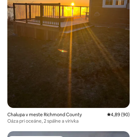
Chalupa v meste Richmond County
Priemerné oho
4,89 (90)
Oáza pri oceáne, 2 spálne a vírivka