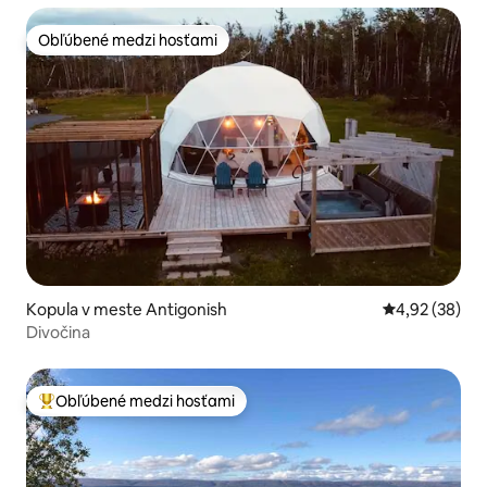
Obľúbené medzi hosťami
Obľúbené medzi hosťami
Kopula v meste Antigonish
Priemerné oho
4,92 (38)
Divočina
Obľúbené medzi hosťami
Najobľúbenejšie medzi hosťami