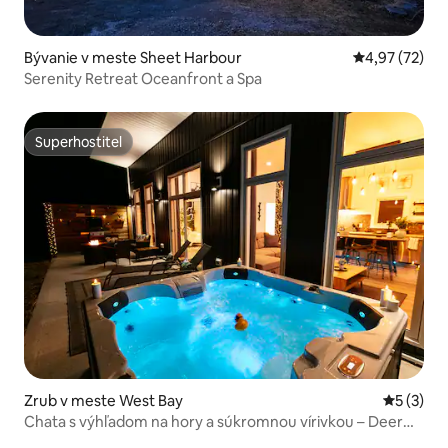
Bývanie v meste Sheet Harbour
Priemerné oho
4,97 (72)
Serenity Retreat Oceanfront a Spa
Superhostiteľ
Superhostiteľ
Zrub v meste West Bay
Priemerné
5 (3)
Chata s výhľadom na hory a súkromnou vírivkou – Deer
Ridge