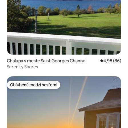
Chalupa v meste Saint Georges Channel
Priemerné oho
4,98 (86)
Serenity Shores
Obľúbené medzi hosťami
Obľúbené medzi hosťami