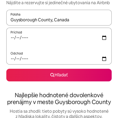
Nájdite a rezervujte si jedinečné ubytovania na Airbnb
Poloha
Keď budú výsledky k dispozícii, môžete si ich prechádzať pom
Príchod
Odchod
Hľadať
Najlepšie hodnotené dovolenkové
prenájmy v meste Guysborough County
Hostia sa zhodli: tieto pobyty sú vysoko hodnotené
z hľadiska lokality, čistoty a ďalších aspektov.