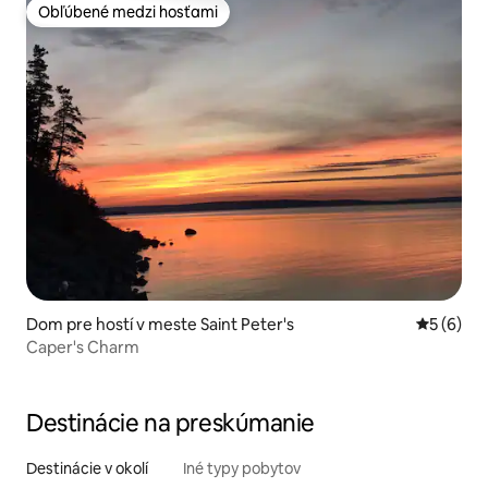
Obľúbené medzi hosťami
Obľúbené medzi hosťami
Dom pre hostí v meste Saint Peter's
Priemerné
5 (6)
Caper's Charm
Destinácie na preskúmanie
Destinácie v okolí
Iné typy pobytov