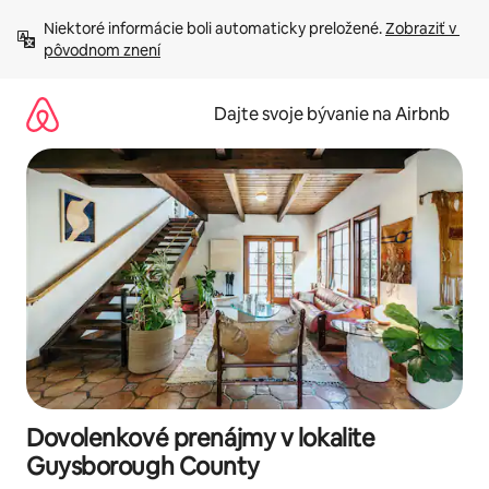
Preskočiť
Niektoré informácie boli automaticky preložené. 
Zobraziť v 
na
pôvodnom znení
obsah.
Dajte svoje bývanie na Airbnb
Dovolenkové prenájmy v lokalite
Guysborough County