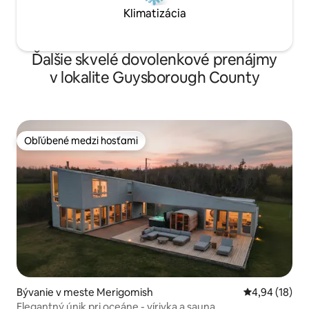
Klimatizácia
Ďalšie skvelé dovolenkové prenájmy
v lokalite Guysborough County
Obľúbené medzi hosťami
Obľúbené medzi hosťami
Bývanie v meste Merigomish
Priemerné oho
4,94 (18)
Elegantný únik pri oceáne - vírivka a sauna