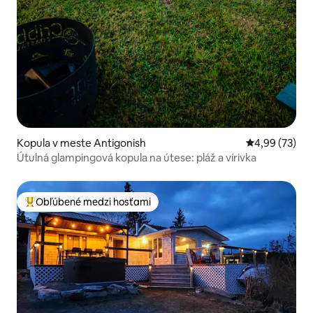
Kopula v meste Antigonish
Priemerné oho
4,99 (73)
Útulná glampingová kopula na útese: pláž a vírivka
Obľúbené medzi hosťami
Najobľúbenejšie medzi hosťami