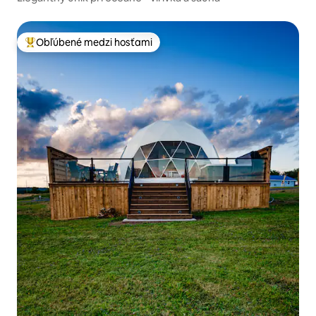
Obľúbené medzi hosťami
Najobľúbenejšie medzi hosťami