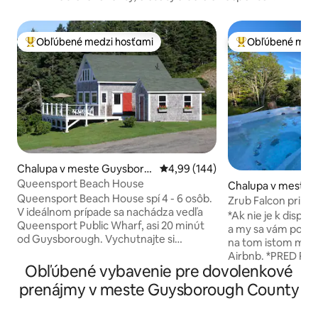
Obľúbené medzi hosťami
Obľúbené medz
Najobľúbenejšie medzi hosťami
Najobľúbenejšie 
Chalupa v meste Guysboro
Priemerné ohodnotenie 4,99 z 5
4,99 (144)
ugh
Queensport Beach House
Chalupa v meste Sa
Queensport Beach House spí 4 - 6 osôb.
Zrub Falcon pri ja
V ideálnom prípade sa nachádza vedľa
hydromasážou/sau
*Ak nie je k dispoz
Queensport Public Wharf, asi 20 minút
a my sa vám pokús
od Guysborough. Vychutnajte si
na tom istom mie
nádherný výhľad na maják z pláže,
Airbnb. *PRED RE
terasy, kuchyne alebo podkrovia. Príďte
Obľúbené vybavenie pre dovolenkové
PREČÍTAJTE PRAV
a zažite absolútny pokoj a
Aktivity v rezorte: 
prenájmy v meste Guysborough County
nezabudnuteľné západy slnka. Pozrite si
jazere, turistika, p
divoké letecké predstavenia od
pri oceáne, bezpl