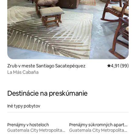
Zrub v meste Santiago Sacatepéquez
Priemerné oho
4,91 (99)
La Más Cabaña
Destinácie na preskúmanie
Iné typy pobytov
Prenájmy v hosteloch
Prenájmy súkromných apartmánov
Guatemala City Metropolitan Area
Guatemala City Metropolitan Area