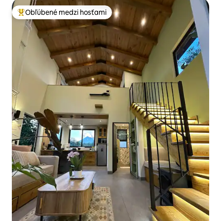
Obľúbené medzi hosťami
Najobľúbenejšie medzi hosťami