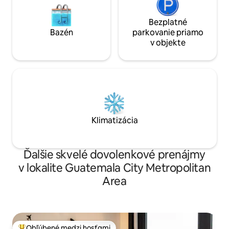
Bezplatné
Bazén
parkovanie priamo
v objekte
Klimatizácia
Ďalšie skvelé dovolenkové prenájmy
v lokalite Guatemala City Metropolitan
Area
Obľúbené medzi hosťami