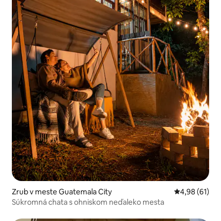
Zrub v meste Guatemala City
Priemerné oho
4,98 (61)
Súkromná chata s ohniskom neďaleko mesta