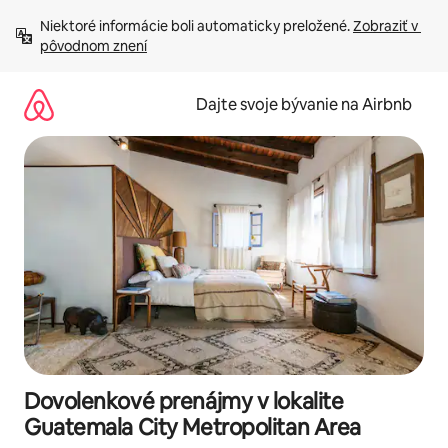
Preskočiť
Niektoré informácie boli automaticky preložené. 
Zobraziť v 
na
pôvodnom znení
obsah.
Dajte svoje bývanie na Airbnb
Dovolenkové prenájmy v lokalite
Guatemala City Metropolitan Area