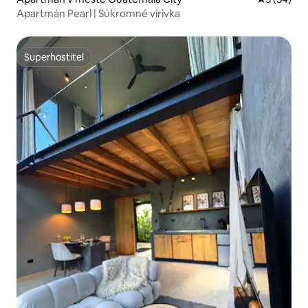
Apartmán Pearl | Súkromné vírivka
Superhostiteľ
Superhostiteľ