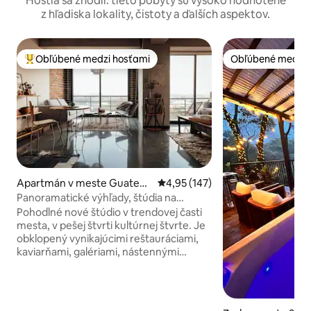
Hostia sa zhodli: tieto pobyty sú vysoko hodnotené
z hľadiska lokality, čistoty a ďalších aspektov.
Obľúbené medzi hosťami
Obľúbené medzi 
Najobľúbenejšie medzi hosťami
Obľúbené medzi 
Apartmán v meste Guatem
Priemerné ohodnotenie 4,95 z 5
4,95 (147)
ala
Panoramatické výhľady, štúdia na
najvyššom poschodí v zóne 4
Pohodlné nové štúdio v trendovej časti
mesta, v pešej štvrti kultúrnej štvrte. Je
obklopený vynikajúcimi reštauráciami,
kaviarňami, galériami, nástennými
maľbami. 10 minút od centra mesta a
ponúka jednoduchý prístup k taxíkom,
metra a cyklistickým chodníkom. V
blízkosti letiska. Kompletne vybavené, s