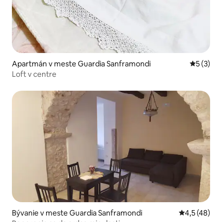
Apartmán v meste Guardia Sanframondi
Priemerné
5 (3)
Loft v centre
Bývanie v meste Guardia Sanframondi
Priemerné oh
4,5 (48)