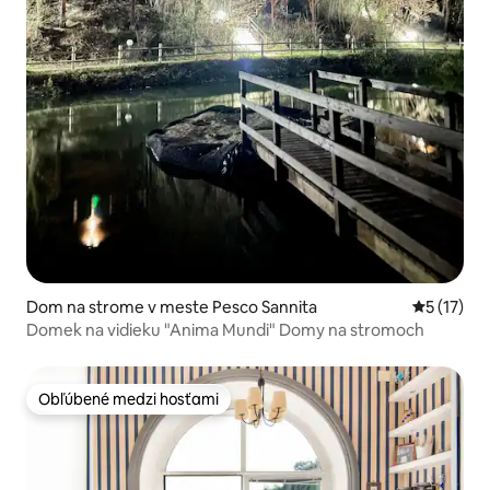
Dom na strome v meste Pesco Sannita
Priemerné
5 (17)
Domek na vidieku "Anima Mundi" Domy na stromoch
Obľúbené medzi hosťami
Obľúbené medzi hosťami