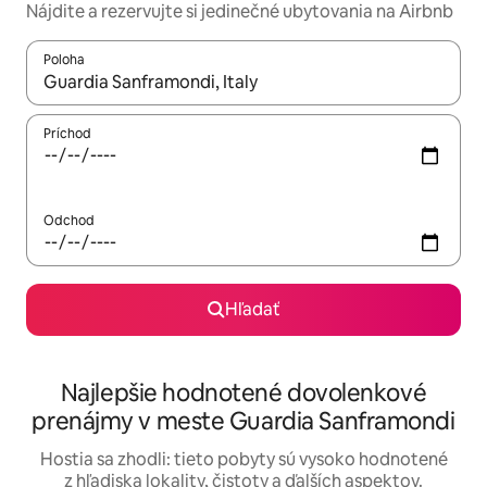
Nájdite a rezervujte si jedinečné ubytovania na Airbnb
Poloha
Keď budú výsledky k dispozícii, môžete si ich prechádzať pom
Príchod
Odchod
Hľadať
Najlepšie hodnotené dovolenkové
prenájmy v meste Guardia Sanframondi
Hostia sa zhodli: tieto pobyty sú vysoko hodnotené
z hľadiska lokality, čistoty a ďalších aspektov.