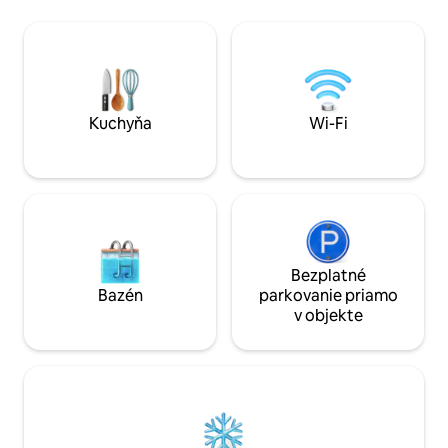
pohodlne posadili štyri osoby. K dispozícii
prístupom na terasu. • d
je balkón, ale môžete vyjsť aj na strešnú
jednolôžková spálň
terasu, kde nájdete úchvatný
požiadanie pre tretiu oso
panoramatický výhľad na Duomo,
kút vybavený mini
Baziliku a Vezuv, a ktorá je ideálna na
mikrovlnnou rúrou
večere pod holým nebom.
kanvicou a indukč
ideálny na raňajky 
Kuchyňa
Wi-Fi
Bezplatné
Bazén
parkovanie priamo
v objekte