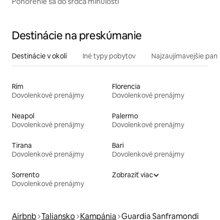
Ponorenie sa do srdca minulosti
Destinácie na preskúmanie
Destinácie v okolí
Iné typy pobytov
Najzaujímavejšie pami
Rím
Florencia
Dovolenkové prenájmy
Dovolenkové prenájmy
Neapol
Palermo
Dovolenkové prenájmy
Dovolenkové prenájmy
Tirana
Bari
Dovolenkové prenájmy
Dovolenkové prenájmy
Sorrento
Zobraziť viac
Dovolenkové prenájmy
Airbnb
Taliansko
Kampánia
Guardia Sanframondi