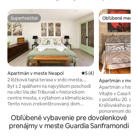
Superhostiteľ
Obľúbené medzi 
Superhostiteľ
Obľúbené medzi 
Apartmán v meste Neapol
Priemerné ohodnotenie 5 z
5 (4)
2 lôžková tajná terasa v srdci mesta,
Apartmán v mest
klimatizácia, výťah
Byt s 2 spálňami na najvyššom poschodí
ta
Apartmán v histo
na ulici Via dei Tribunali v historickom
neďaleko Caserty
Vitajte v Casa Marc
centre mesta, s výťahom a klimatizáciou.
z počiatku 20. sto
Tento novo zrekonštruovaný dom
Kráľovského palác
ponúka klimatizáciu v každej izbe, veľkú
ponorenom do pok
manželskú posteľ King v hlavnej spálni,
Obľúbené vybavenie pre dovolenkové
obľúbenom u umel
plne vybavenú kuchyňu s rúrou a ďalšiu
hľadajúcich krásu. • 40 m² veľká junior
prenájmy v meste Guardia Sanframondi
veľkú spálňu s manželskou posteľou.
apartmánová izba 
Vstupný stôl sa dá rozložiť tak, aby sa zaň
raňajkovým stolo