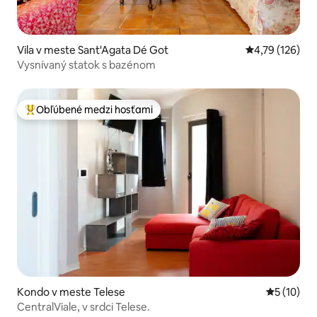
Vila v meste Sant'Agata Dé Got
Priemerné ohod
4,79 (126)
Vysnívaný statok s bazénom
Obľúbené medzi hosťami
Najobľúbenejšie medzi hosťami
Kondo v meste Telese
Priemerné 
5 (10)
CentralViale, v srdci Telese.