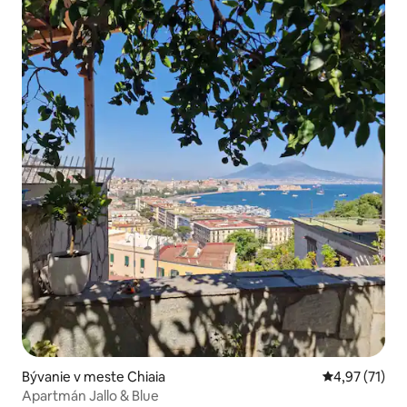
Bývanie v meste Chiaia
Priemerné oh
4,97 (71)
Apartmán Jallo & Blue