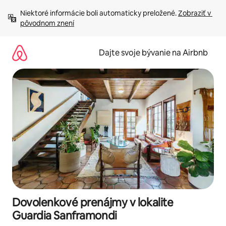
Preskočiť
Niektoré informácie boli automaticky preložené. 
Zobraziť v 
na
pôvodnom znení
obsah.
Dajte svoje bývanie na Airbnb
Dovolenkové prenájmy v lokalite
Guardia Sanframondi