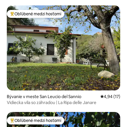
Obľúbené medzi hosťami
Najobľúbenejšie medzi hosťami
Bývanie v meste San Leucio del Sannio
Priemerné oho
4,94 (17)
Vidiecka vila so záhradou | La Ripa delle Janare
Obľúbené medzi hosťami
Najobľúbenejšie medzi hosťami