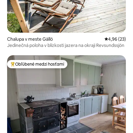
Chalupa v meste Gällö
Priemerné oho
4,96 (23)
Jedinečná poloha v blízkosti jazera na okraji Revsundssjön
Obľúbené medzi hosťami
Najobľúbenejšie medzi hosťami