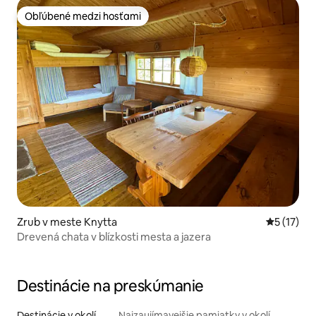
Obľúbené medzi hosťami
Obľúbené medzi hosťami
Zrub v meste Knytta
Priemerné
5 (17)
Drevená chata v blízkosti mesta a jazera
Destinácie na preskúmanie
Destinácie v okolí
Najzaujímavejšie pamiatky v okolí