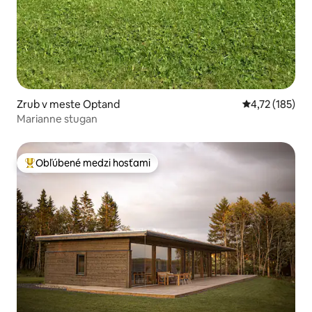
Zrub v meste Optand
Priemerné oho
4,72 (185)
Marianne stugan
Obľúbené medzi hosťami
Najobľúbenejšie medzi hosťami