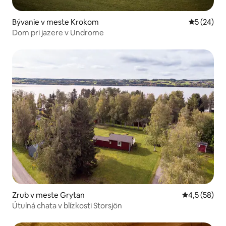
Bývanie v meste Krokom
Priemerné 
5 (24)
Dom pri jazere v Undrome
Zrub v meste Grytan
Priemerné oh
4,5 (58)
Útulná chata v blízkosti Storsjön