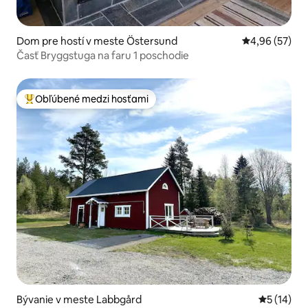
Dom pre hostí v meste Östersund
Priemerné oho
4,96 (57)
Časť Bryggstuga na faru 1 poschodie
Obľúbené medzi hosťami
Najobľúbenejšie medzi hosťami
Bývanie v meste Labbgård
Priemerné 
5 (14)