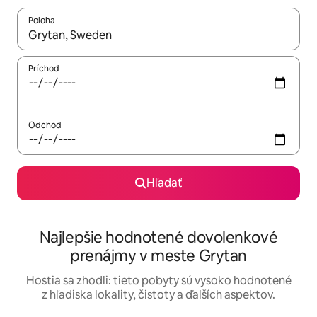
Poloha
Keď budú výsledky k dispozícii, môžete si ich prechádzať pom
Príchod
Odchod
Hľadať
Najlepšie hodnotené dovolenkové
prenájmy v meste Grytan
Hostia sa zhodli: tieto pobyty sú vysoko hodnotené
z hľadiska lokality, čistoty a ďalších aspektov.