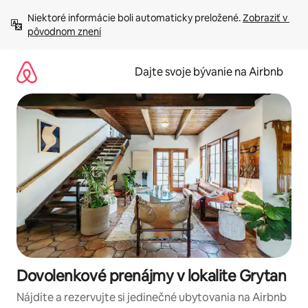
Preskočiť
Niektoré informácie boli automaticky preložené. 
Zobraziť v 
na
pôvodnom znení
obsah.
Dajte svoje bývanie na Airbnb
Dovolenkové prenájmy v lokalite Grytan
Nájdite a rezervujte si jedinečné ubytovania na Airbnb