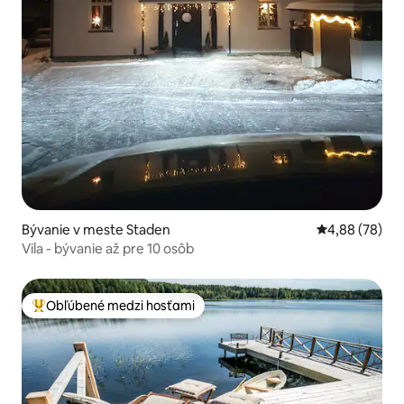
Bývanie v meste Staden
Priemerné oho
4,88 (78)
Vila - bývanie až pre 10 osôb
Obľúbené medzi hosťami
Najobľúbenejšie medzi hosťami