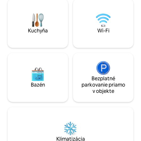
vybavené ihrisko,
kuchyňa so sporákom, chladničkou,
využívať v lete. Kuchyňa, toaleta, sprcha,
mikrovlnnou rúrou a rúrou. Vonkajší gril.
pohovka a posteľ
WI-FI. Posteľná bielizeň a uteráky sú v
Ďalšie spálne na 
cene.
terasa.
Kuchyňa
Wi-Fi
Bezplatné
Bazén
parkovanie priamo
v objekte
Klimatizácia