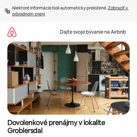
Preskočiť
Niektoré informácie boli automaticky preložené. 
Zobraziť v 
na
pôvodnom znení
obsah.
Dajte svoje bývanie na Airbnb
Dovolenkové prenájmy v lokalite
Groblersdal