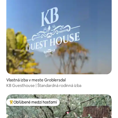
Vlastná izba v meste Groblersdal
KB Guesthouse | Štandardná rodinná izba
Obľúbené medzi hosťami
Najobľúbenejšie medzi hosťami