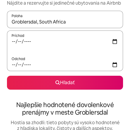
Nájdite a rezervujte si jedinečné ubytovania na Airbnb
Poloha
Keď budú výsledky k dispozícii, môžete si ich prechádzať pom
Príchod
Odchod
Hľadať
Najlepšie hodnotené dovolenkové
prenájmy v meste Groblersdal
Hostia sa zhodli: tieto pobyty sú vysoko hodnotené
z hľadiska lokality, čistoty a ďalších aspektov.