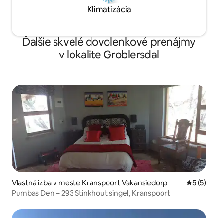
Klimatizácia
Ďalšie skvelé dovolenkové prenájmy
v lokalite Groblersdal
Vlastná izba v meste Kranspoort Vakansiedorp
Priemerné
5 (5)
Pumbas Den – 293 Stinkhout singel, Kranspoort