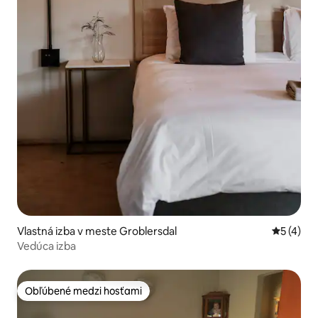
Vlastná izba v meste Groblersdal
Priemerné
5 (4)
Vedúca izba
Obľúbené medzi hosťami
Obľúbené medzi hosťami