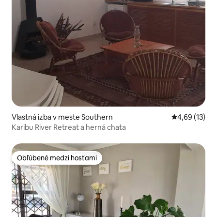
Vlastná izba v meste Southern
Priemerné oho
4,69 (13)
Karibu River Retreat a herná chata
Obľúbené medzi hosťami
Obľúbené medzi hosťami