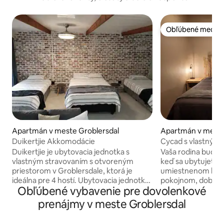
Obľúbené medzi 
Obľúbené medzi 
Apartmán v meste Groblersdal
Apartmán v meste
Duikertjie Akkomodácie
Cycad s vlastným
Duikertjie je ubytovacia jednotka s
Vaša rodina bude 
vlastným stravovaním s otvoreným
keď sa ubytujete 
priestorom v Groblersdale, ktorá je
umiestnenom býva
ideálna pre 4 hostí. Ubytovacia jednotka
pokojnom, dobre 
Obľúbené vybavenie pre dovolenkové
pozostáva z kombinovaného priestoru
predmestí mesta.
na spanie a obývania, ktorý je vybavený
rustikálnym mod
prenájmy v meste Groblersdal
manželskou posteľou a dvoma
vhodná pre hostí 
posteľami typu three-quarter. Kúpeľňa
alebo malé rodiny.