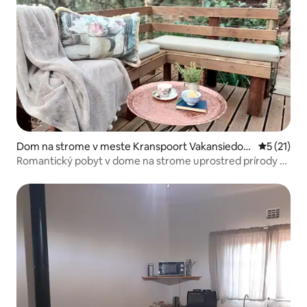
Dom na strome v meste Kranspoort Vakansiedor
Priemerné
5 (21)
p
Romantický pobyt v dome na strome uprostred prírody s
vírivkou