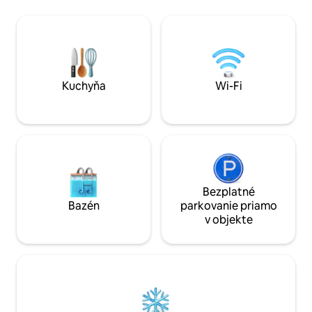
má sprchu, WC a umývadlo. Linnen a
vlastnou kúpeľňou
uteráky sú k dispozícii. Kuchyňa je
premeniť na dve s
vybavená chladničkou s mrazničkou,
jednu manželskú po
mikrovlnnou rúrou, príbormi a
dispozícii je tiež 
príslušenstvom na prípravu kávy a čaju.
pohovka v obývace
Obývací priestor má gauč, televízor so
izby (2), bezplatné
službou DSTV a bezplatné Wi-Fi.
televízor so služb
Kuchyňa
Wi-Fi
Parkovanie je bezpečné a priamo pred
vo vnútri pohodln
ubytovaním.
Bezplatné
Bazén
parkovanie priamo
v objekte