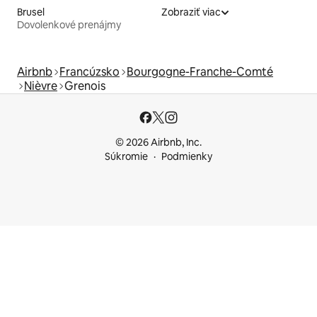
Brusel
Zobraziť viac
Dovolenkové prenájmy
Airbnb
Francúzsko
Bourgogne-Franche-Comté
Nièvre
Grenois
© 2026 Airbnb, Inc.
Súkromie
Podmienky