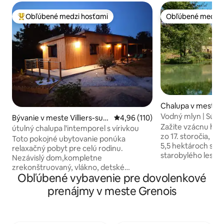
Obľúbené medzi hosťami
Obľúbené medzi 
Najobľúbenejšie medzi hosťami
Obľúbené medzi 
Chalupa v meste R
Vodný mlyn | Súkr
Bývanie v meste Villiers-sur-
Priemerné ohodnotenie 4,96 z 5
4,96 (110)
Wi-Fi | Burgundsk
Zažite vzácnu ha
Yonne
útulný chalupa l'intemporel s vírivkou
zo 17. storočia, kt
Toto pokojné ubytovanie ponúka
5,5 hektároch súk
relaxačný pobyt pre celú rodinu.
starobylého lesa a
Nezávislý dom,kompletne
Mill je útočisko ur
zrekonštruovaný, vlákno, detské
hľadajú pokoj, kd
Obľúbené vybavenie pre dovolenkové
vybavenie. Záhrada s jedálenským
nahrádza hluk svet
kútom, grilom , bezplatným kúpeľným
prenájmy v meste Grenois
ubytovanie s doko
prístupom, uzavretá záhrada, súkromné
Burgundska ponúk
parkovisko. 100 metrov od kanála a
kombináciu histor
yonne. Ideálne na prechádzky alebo
moderného luxusu