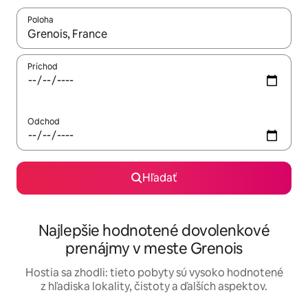
Poloha
Keď budú výsledky k dispozícii, môžete si ich prechádzať pom
Príchod
Odchod
Hľadať
Najlepšie hodnotené dovolenkové
prenájmy v meste Grenois
Hostia sa zhodli: tieto pobyty sú vysoko hodnotené
z hľadiska lokality, čistoty a ďalších aspektov.