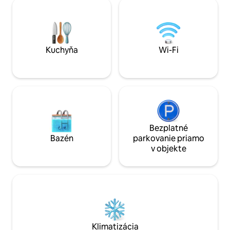
cyklistiku, 15 km od Vézelay v blízkosti
kúrenie a vysokor
parku Morvan s veľkými jazerami a st
internet, aby ste 
fargeau ,Guedelon, vinohrad Tannay. 7
dokonalý oddych n
km od Clamecy , stredovekého
mesta,prístavu , všetkých pekárenských
obchodov, obchodu s potravinami 3 km .
Kuchyňa
Wi-Fi
Bezplatné
Bazén
parkovanie priamo
v objekte
Klimatizácia