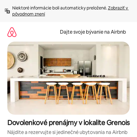
Preskočiť
Niektoré informácie boli automaticky preložené. 
Zobraziť v 
na
pôvodnom znení
obsah.
Dajte svoje bývanie na Airbnb
Dovolenkové prenájmy v lokalite Grenois
Nájdite a rezervujte si jedinečné ubytovania na Airbnb