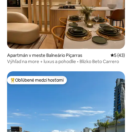
Apartmán v meste Balneário Piçarras
Priemerné 
5 (43)
Výhľad na more + luxus a pohodlie • Blízko Beto Carrero
Obľúbené medzi hosťami
Najobľúbenejšie medzi hosťami