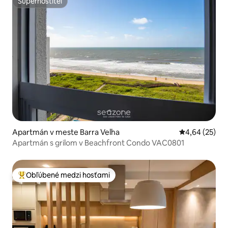
Superhostiteľ
Superhostiteľ
Apartmán v meste Barra Velha
Priemerné oho
4,64 (25)
Apartmán s grilom v Beachfront Condo VAC0801
Obľúbené medzi hosťami
Najobľúbenejšie medzi hosťami