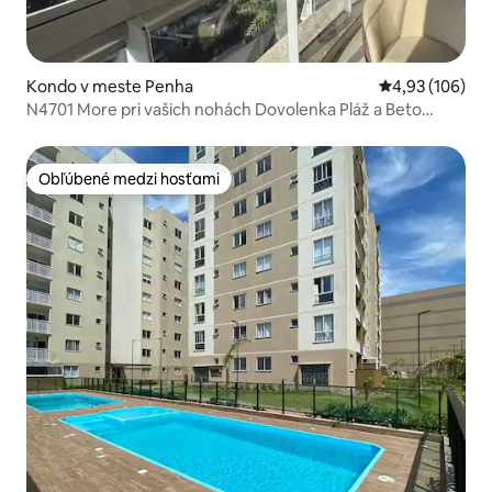
Kondo v meste Penha
Priemerné ohod
4,93 (106)
N4701 More pri vašich nohách Dovolenka Pláž a Beto
Carrero
Obľúbené medzi hosťami
Obľúbené medzi hosťami