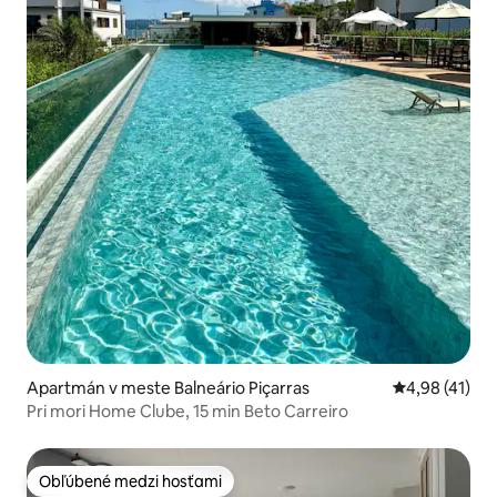
Apartmán v meste Balneário Piçarras
Priemerné oho
4,98 (41)
Pri mori Home Clube, 15 min Beto Carreiro
Obľúbené medzi hosťami
Obľúbené medzi hosťami