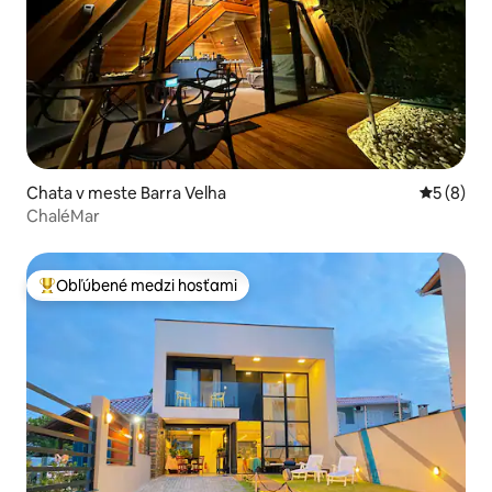
Chata v meste Barra Velha
Priemerné
5 (8)
ChaléMar
Obľúbené medzi hosťami
Najobľúbenejšie medzi hosťami