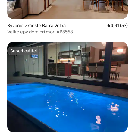
Bývanie v meste Barra Velha
Priemerné oh
4,91 (53)
Veľkolepý dom pri mori AP8568
Superhostiteľ
Superhostiteľ