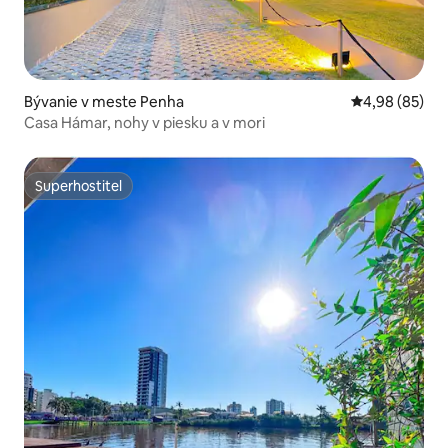
Bývanie v meste Penha
Priemerné oho
4,98 (85)
Casa Hámar, nohy v piesku a v mori
Superhostiteľ
Superhostiteľ