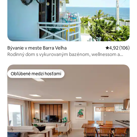
Bývanie v meste Barra Velha
Priemerné ohod
4,92 (106)
Rodinný dom s vykurovaným bazénom, wellnessom a
domom na strome Beto
Obľúbené medzi hosťami
Obľúbené medzi hosťami