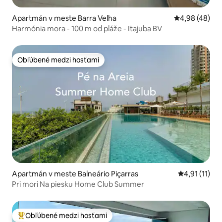
Apartmán v meste Barra Velha
Priemerné oho
4,98 (48)
Harmónia mora - 100 m od pláže - Itajuba BV
Obľúbené medzi hosťami
Obľúbené medzi hosťami
Apartmán v meste Balneário Piçarras
Priemerné oh
4,91 (11)
Pri mori Na piesku Home Club Summer
Obľúbené medzi hosťami
Najobľúbenejšie medzi hosťami