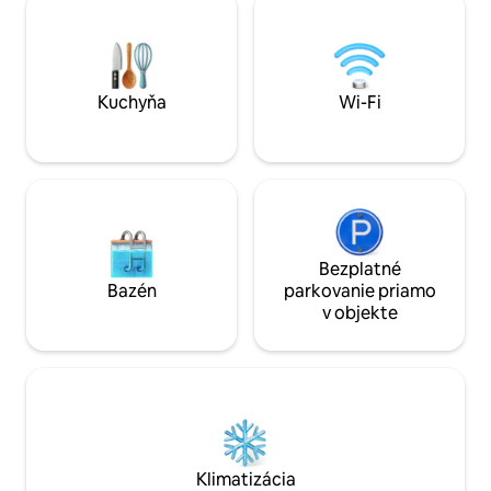
obchodom s dekoráciami,
Superpromo 40x S
minimarketom, cukrárňou, pekárom,
progressivo de até
práčovňou, zmrzlinárňou a mnohým
diárias (tarifa bas
iným!
Kuchyňa
Wi-Fi
Bezplatné
Bazén
parkovanie priamo
v objekte
Klimatizácia