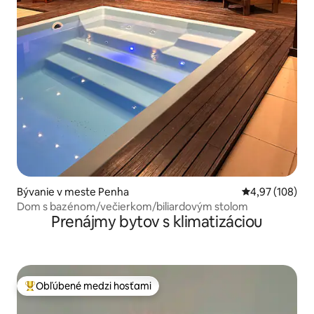
Bývanie v meste Penha
Priemerné ohod
4,97 (108)
Dom s bazénom/večierkom/biliardovým stolom
Prenájmy bytov s klimatizáciou
Obľúbené medzi hosťami
Najobľúbenejšie medzi hosťami