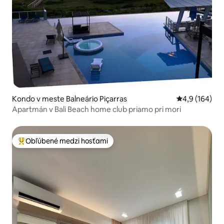
Kondo v meste Balneário Piçarras
Priemerné oho
4,9 (164)
Apartmán v Bali Beach home club priamo pri mori
Obľúbené medzi hosťami
Najobľúbenejšie medzi hosťami