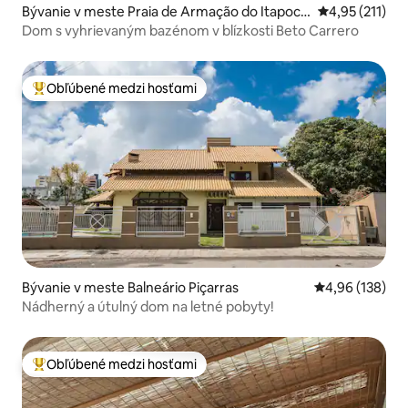
Bývanie v meste Praia de Armação do Itapoco
Priemerné oho
4,95 (211)
rói
Dom s vyhrievaným bazénom v blízkosti Beto Carrero
Obľúbené medzi hosťami
Najobľúbenejšie medzi hosťami
Bývanie v meste Balneário Piçarras
Priemerné ohod
4,96 (138)
Nádherný a útulný dom na letné pobyty!
Obľúbené medzi hosťami
Najobľúbenejšie medzi hosťami