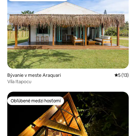
Bývanie v meste Araquari
Priemerné
5 (13)
Vila Itapocu
Obľúbené medzi hosťami
Obľúbené medzi hosťami