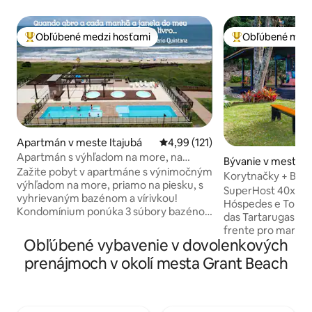
Obľúbené medzi hosťami
Obľúbené medz
Najobľúbenejšie medzi hosťami
Najobľúbenejšie 
Apartmán v meste Itajubá
Priemerné ohodnotenie 4,99 z 5
4,99 (121)
Apartmán s výhľadom na more, na
Bývanie v meste 
piesočnú pláž a vyhrievaný bazén!
Zažite pobyt v apartmáne s výnimočným
Korytnačky + Beto
výhľadom na more, priamo na piesku, s
Pôr do Sol®
SuperHost 40x seg
vyhrievaným bazénom a vírivkou!
Hóspedes e Top 10%. Em pleno San
Kondomínium ponúka 3 súbory bazénov,
das Tartarugas Mar
9 kúpeľov, herňu, viacúčelové športové
frente pro mar, pôr do
ihrisko, knižnicu hračiek, 4 detské ihriská,
Obľúbené vybavenie v dovolenkových
minutos do Beto Ca
3 zenové priestory, turistické chodníky,
novo, quente e frio. Vista espetacula
prenájmoch v okolí mesta Grant Beach
priestor pre domáce zvieratá, ihrisko na
mar, barcos, tartar
bocce a pieskové ihrisko! Otvorené
montanhas, pôr do 
nákupné centrum s kaviarňou, pizzeriou,
fogos do Parque. A
obchodom s chovateľskými potrebami,
Mais que hospedag