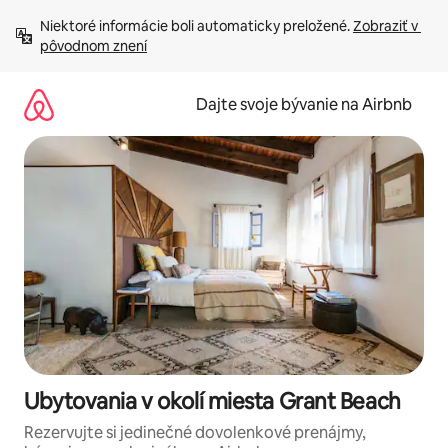
Preskočiť
Niektoré informácie boli automaticky preložené. 
Zobraziť v 
na
pôvodnom znení
obsah.
Dajte svoje bývanie na Airbnb
Ubytovania v okolí miesta Grant Beach
Rezervujte si jedinečné dovolenkové prenájmy,