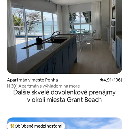
Apartmán v meste Penha
Priemerné ohod
4,91 (106)
N 301 Apartmán s výhľadom na more
Ďalšie skvelé dovolenkové prenájmy
v okolí miesta Grant Beach
Obľúbené medzi hosťami
Najobľúbenejšie medzi hosťami