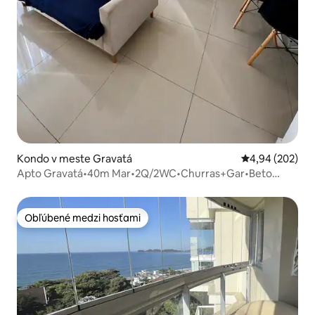
Kondo v meste Gravatá
Priemerné ohod
4,94 (202)
Apto Gravatá•40m Mar•2Q/2WC•Churras+Gar•Beto
Carre
Obľúbené medzi hosťami
Obľúbené medzi hosťami