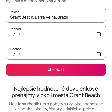
bývania a mnoho iného na Airbnb
Poloha
Keď budú výsledky k dispozícii, môžete si ich prechádzať pom
Príchod
Odchod
Hľadať
Najlepšie hodnotené dovolenkové
prenájmy v okolí mesta Grant Beach
Hostia sa zhodli: tieto pobyty sú vysoko hodnotené
z hľadiska lokality, čistoty a ďalších aspektov.