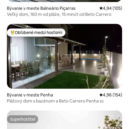
Bývanie v meste Balneário Piçarras
Priemerné ohod
4,94 (105)
Veľký dom, 160 m od pláže, 15 minút od Beto Carrero
Obľúbené medzi hosťami
Najobľúbenejšie medzi hosťami
Bývanie v meste Penha
Priemerné ohod
4,96 (154)
Plážový dom s bazénom a Beto Carrero Penha sc
Superhostiteľ
Superhostiteľ