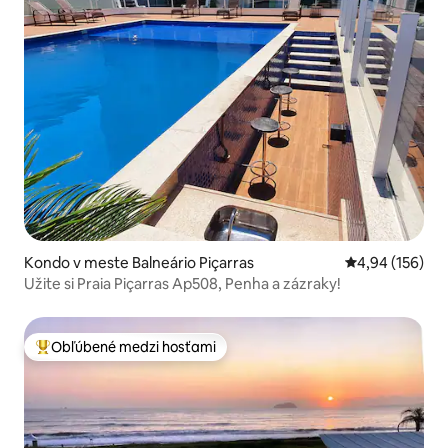
Kondo v meste Balneário Piçarras
Priemerné ohod
4,94 (156)
Užite si Praia Piçarras Ap508, Penha a zázraky!
Obľúbené medzi hosťami
Najobľúbenejšie medzi hosťami