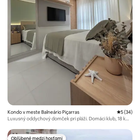
Kondo v meste Balneário Piçarras
Priemerné 
5 (34)
Luxusný oddychový domček pri pláži. Domáci klub, 18 km
park
Obľúbené medzi hosťami