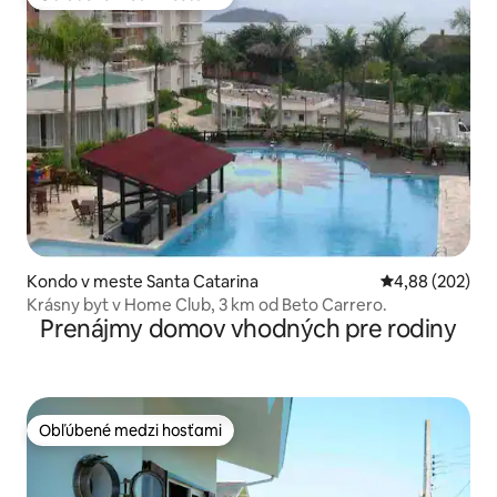
Obľúbené medzi hosťami
Kondo v meste Santa Catarina
Priemerné ohod
4,88 (202)
Krásny byt v Home Club, 3 km od Beto Carrero.
Prenájmy domov vhodných pre rodiny
Obľúbené medzi hosťami
Obľúbené medzi hosťami