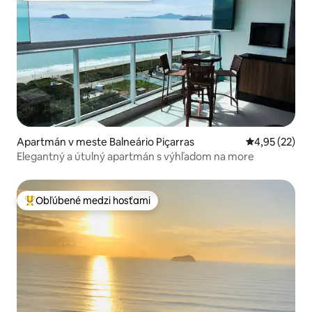
Apartmán v meste Balneário Piçarras
Priemerné oho
4,95 (22)
Elegantný a útulný apartmán s výhľadom na more
Obľúbené medzi hosťami
Najobľúbenejšie medzi hosťami