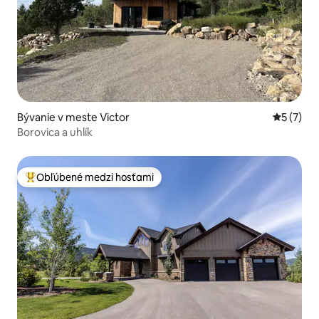
Bývanie v meste Victor
Priemerné
5 (7)
Borovica a uhlík
Obľúbené medzi hosťami
Najobľúbenejšie medzi hosťami