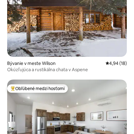
Bývanie v meste Wilson
Priemerné oho
4,94 (18)
Okúzľujúca a rustikálna chata v Aspene
Obľúbené medzi hosťami
Najobľúbenejšie medzi hosťami