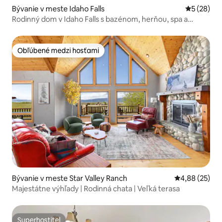
Bývanie v meste Idaho Falls
Priemerné 
5 (28)
Rodinný dom v Idaho Falls s bazénom, herňou, spa a
ubytovaním pre 30 osôb
Obľúbené medzi hosťami
Obľúbené medzi hosťami
Bývanie v meste Star Valley Ranch
Priemerné oho
4,88 (25)
Majestátne výhľady | Rodinná chata | Veľká terasa
Superhostiteľ