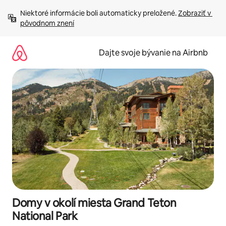
Preskočiť
Niektoré informácie boli automaticky preložené. 
Zobraziť v 
na
pôvodnom znení
obsah.
Dajte svoje bývanie na Airbnb
Domy v okolí miesta Grand Teton
National Park