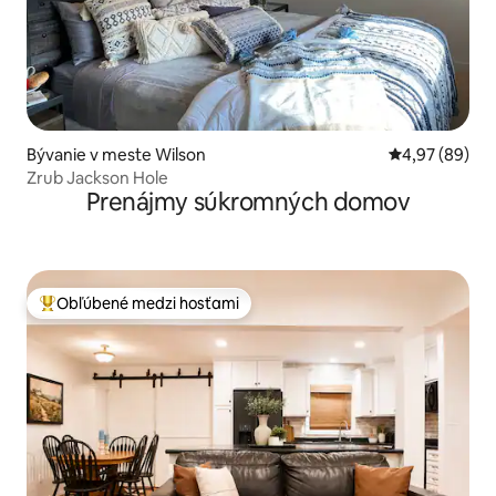
Bývanie v meste Wilson
Priemerné oho
4,97 (89)
Zrub Jackson Hole
Prenájmy súkromných domov
Obľúbené medzi hosťami
Najobľúbenejšie medzi hosťami