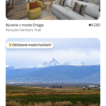
Bývanie v meste Driggs
Priemerné 
5 (20)
Penzión Farmers Trail
Obľúbené medzi hosťami
Najobľúbenejšie medzi hosťami