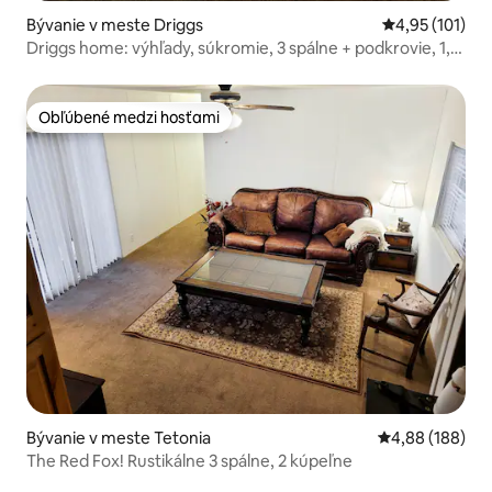
Bývanie v meste Driggs
Priemerné oho
4,95 (101)
Driggs home: výhľady, súkromie, 3 spálne + podkrovie, 1,5
akra
Obľúbené medzi hosťami
Obľúbené medzi hosťami
Bývanie v meste Tetonia
Priemerné ohod
4,88 (188)
The Red Fox! Rustikálne 3 spálne, 2 kúpeľne