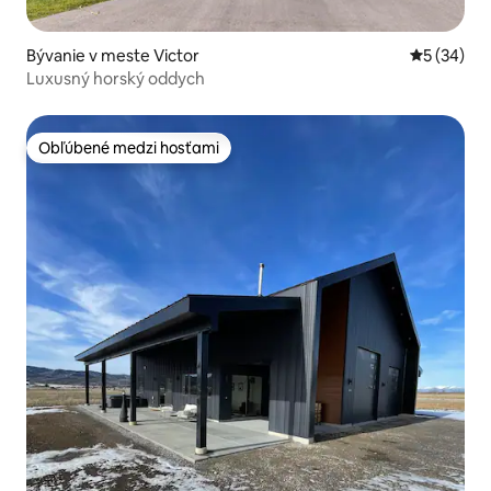
Bývanie v meste Victor
Priemerné 
5 (34)
Luxusný horský oddych
Obľúbené medzi hosťami
Obľúbené medzi hosťami