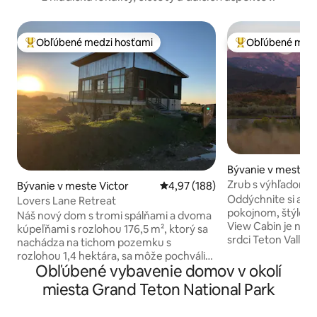
Obľúbené medzi hosťami
Obľúbené medz
Najobľúbenejšie medzi hosťami
Najobľúbenejšie 
Bývanie v meste D
Zrub s výhľadom n
Bývanie v meste Victor
Priemerné ohodnotenie 4,97 z 5
4,97 (188)
štýlový dizajn
Oddýchnite si a od
Lovers Lane Retreat
pokojnom, štýlovo
Náš nový dom s tromi spálňami a dvoma
View Cabin je naš
kúpeľňami s rozlohou 176,5 m², ktorý sa
srdci Teton Valley
nachádza na tichom pozemku s
súkromných akroc
rozlohou 1,4 hektára, sa môže pochváliť
výhľadom na pohorie Tet
Obľúbené vybavenie domov v okolí
vysokými stropmi, nesmierne veľkými
vlastné dobrodruž
oknami a dvomi sadami širokých
miesta Grand Teton National Park
domovskej základne. Č
moderných francúzskych dverí, ktoré
uprednostňujete 
umožňujú prúdenie svetla. Plne