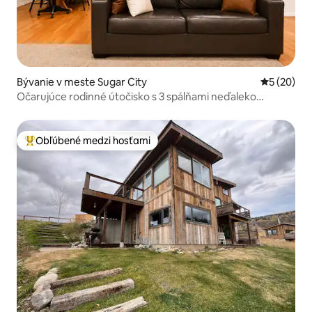
Bývanie v meste Sugar City
Priemerné 
5 (20)
Očarujúce rodinné útočisko s 3 spálňami neďaleko
Yellowstone
Obľúbené medzi hosťami
Najobľúbenejšie medzi hosťami