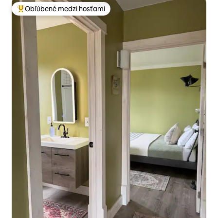
Obľúbené medzi hosťami
Najobľúbenejšie medzi hosťami