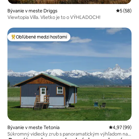
Bývanie v meste Driggs
Priemerné 
5 (58)
Viewtopia Villa. Všetko je to o VÝHĽADOCH!
Obľúbené medzi hosťami
Najobľúbenejšie medzi hosťami
Bývanie v meste Tetonia
Priemerné oho
4,97 (99)
Súkromný vidiecky zrub s panoramatickým výhľadom na