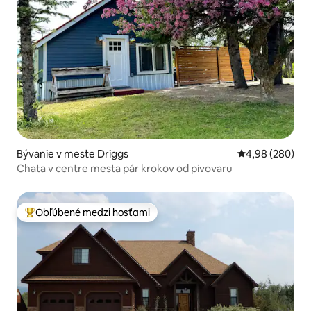
Bývanie v meste Driggs
Priemerné ohod
4,98 (280)
Chata v centre mesta pár krokov od pivovaru
Obľúbené medzi hosťami
Najobľúbenejšie medzi hosťami