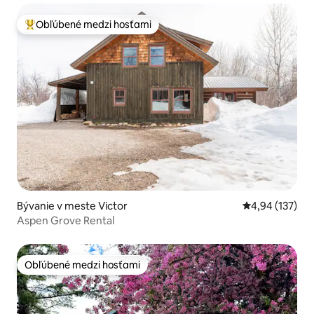
Obľúbené medzi hosťami
Najobľúbenejšie medzi hosťami
Bývanie v meste Victor
Priemerné ohod
4,94 (137)
Aspen Grove Rental
Obľúbené medzi hosťami
Obľúbené medzi hosťami