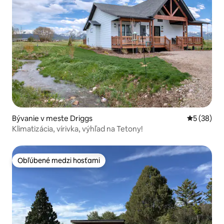
Bývanie v meste Driggs
Priemerné 
5 (38)
Klimatizácia, vírivka, výhľad na Tetony!
Obľúbené medzi hosťami
Obľúbené medzi hosťami