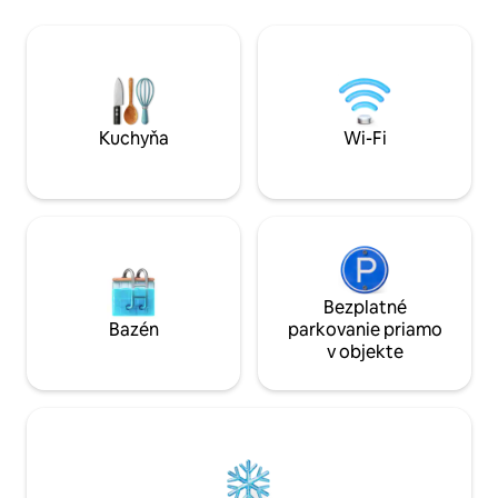
Targhee, stolovani
vybavená kuchyňa so žulovými
schúliť na sedadle 
pracovnými doskami zahŕňa raňajkový
s dobrou knihou, m
bar pre štyroch a jedálenský stôl pre
Minúty od centra 
osem osôb. Obidva obytné priestory na
skvelé reštaurácie
poschodí aj na prízemí zahŕňajú
dostatočne odľahl
pohodlný nábytok s inteligentnými
všetkému unikli.
televízormi, ktoré vám umožňujú prístup
Kuchyňa
Wi-Fi
k vašim účtom Netflix, Hulu a Amazon.
Bezplatné
Bazén
parkovanie priamo
v objekte