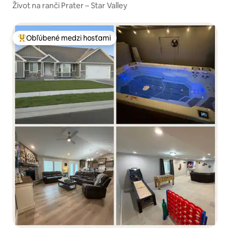
Život na ranči Prater – Star Valley
Obľúbené medzi hosťami
Najobľúbenejšie medzi hosťami