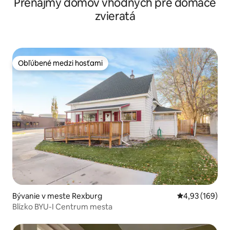
Prenájmy domov vhodných pre domáce
Tetony
zvieratá
Obľúbené medzi hosťami
Obľúbené medzi hosťami
Bývanie v meste Rexburg
Priemerné ohod
4,93 (169)
Blízko BYU-I Centrum mesta