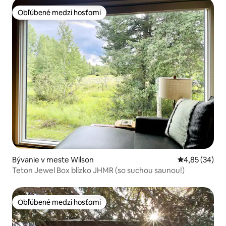
Obľúbené medzi hosťami
Obľúbené medzi hosťami
Bývanie v meste Wilson
Priemerné oho
4,85 (34)
Teton Jewel Box blízko JHMR (so suchou saunou!)
Obľúbené medzi hosťami
Obľúbené medzi hosťami