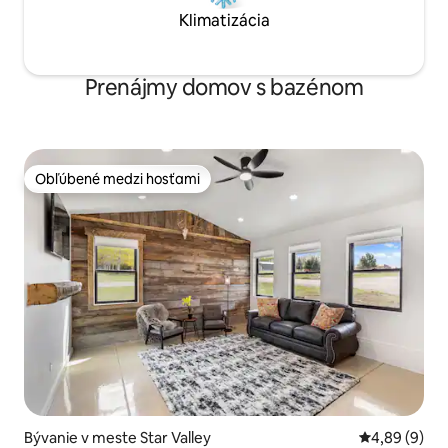
Klimatizácia
Prenájmy domov s bazénom
Obľúbené medzi hosťami
Obľúbené medzi hosťami
Bývanie v meste Star Valley
Priemerné oh
4,89 (9)