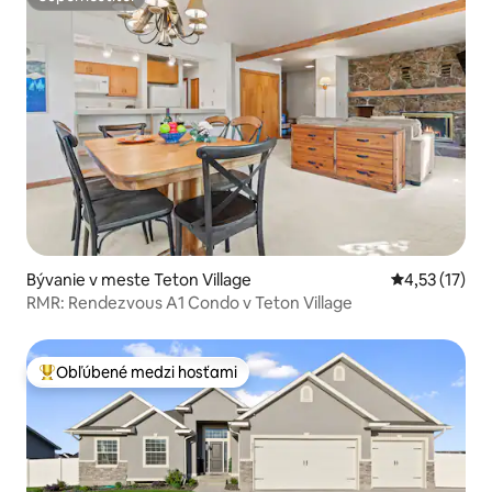
Superhostiteľ
Bývanie v meste Teton Village
Priemerné oh
4,53 (17)
RMR: Rendezvous A1 Condo v Teton Village
Obľúbené medzi hosťami
Najobľúbenejšie medzi hosťami