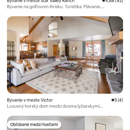
Bývanie v meste Star Valley Ranch
Priemerné oho
4,88 (92)
Bývanie na golfovom ihrisku. Turistika. Plávanie.
Yellowstone
Bývanie v meste Victor
Priemerné
5 (4)
Luxusný horský dom medzi dvoma lyžiarskymi
strediskami
Obľúbené medzi hosťami
Obľúbené medzi hosťami