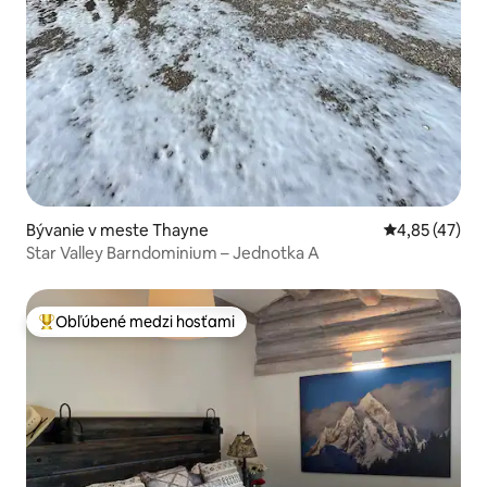
Bývanie v meste Thayne
Priemerné oho
4,85 (47)
Star Valley Barndominium – Jednotka A
Obľúbené medzi hosťami
Najobľúbenejšie medzi hosťami