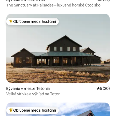
The Sanctuary at Palisades – luxusné horské útočisko
Obľúbené medzi hosťami
Najobľúbenejšie medzi hosťami
Bývanie v meste Tetonia
Priemerné 
5 (20)
Veľká vírivka a výhľad na Teton
Obľúbené medzi hosťami
Najobľúbenejšie medzi hosťami