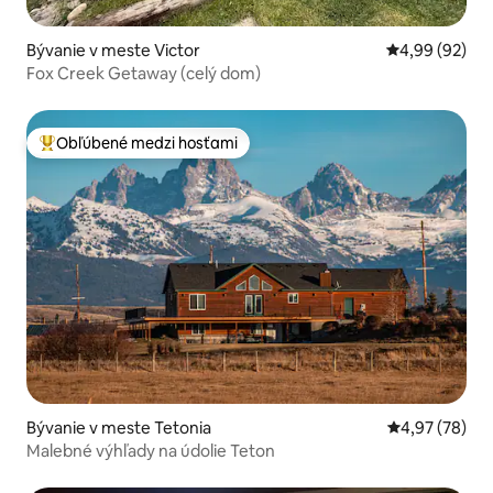
Bývanie v meste Victor
Priemerné oho
4,99 (92)
Fox Creek Getaway (celý dom)
Obľúbené medzi hosťami
Najobľúbenejšie medzi hosťami
Bývanie v meste Tetonia
Priemerné oho
4,97 (78)
Malebné výhľady na údolie Teton