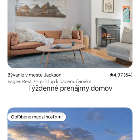
Bývanie v meste Jackson
Priemerné oho
4,97 (64)
Eagles Rest 7 – prístup k bazénu/vírivke
Týždenné prenájmy domov
Obľúbené medzi hosťami
Obľúbené medzi hosťami