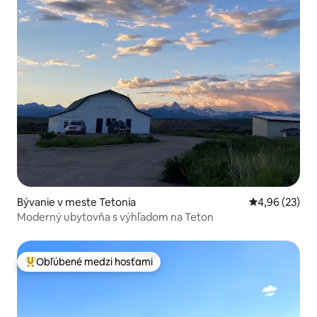
Bývanie v meste Tetonia
Priemerné oho
4,96 (23)
Moderný ubytovňa s výhľadom na Teton
Obľúbené medzi hosťami
Najobľúbenejšie medzi hosťami