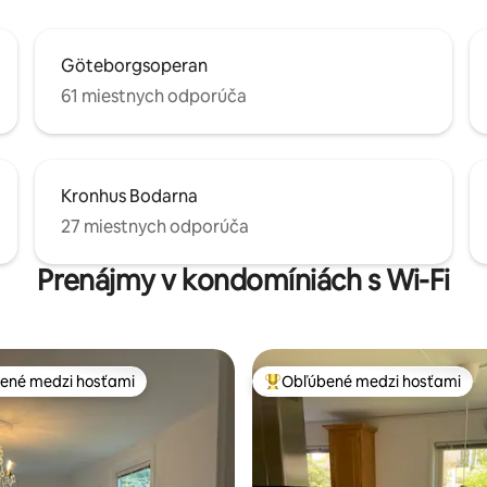
Göteborgsoperan
61 miestnych odporúča
Kronhus Bodarna
27 miestnych odporúča
Prenájmy v kondomíniách s Wi-Fi
ené medzi hosťami
Obľúbené medzi hosťami
enejšie medzi hosťami
Najobľúbenejšie medzi hosťami