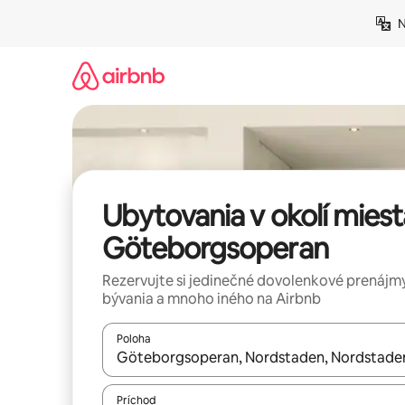
Preskočiť
N
na
obsah.
Ubytovania v okolí miest
Göteborgsoperan
Rezervujte si jedinečné dovolenkové prenájmy
bývania a mnoho iného na Airbnb
Poloha
Keď budú výsledky k dispozícii, môžete si ich p
Príchod