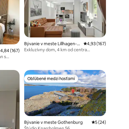
Bývanie v meste Lillhagen-Br
Priemerné ohodnotenie
4,93 (167)
unnsbo
Exkluzívny dom, 4 km od centra
riemerné ohodnotenie 4,84 z 5, počet hodnotení: 167
4,84 (167)
tení: 270
Göteborgu
n s
Obľúbené medzi hosťami
Obľúbené medzi hosťami
Bývanie v meste Gothenburg
Priemerné ohodnot
5 (24)
Štúdio Knarrholmen 56