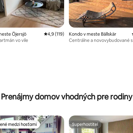
 4,87 z 5, počet hodnotení: 94
este Öjersjö
Priemerné ohodnotenie 4,9 z 5, počet hodn
4,9 (119)
Kondo v meste Bällskär
artmán vo vile
Centrálne a novovybudované s
terasou
Prenájmy domov vhodných pre rodiny
ené medzi hosťami
Superhostiteľ
enejšie medzi hosťami
Superhostiteľ