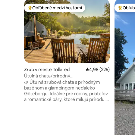
Obľúbené medzi hosťami
Obľúb
Najobľúbenejšie medzi hosťami
Najobľúb
Zrub v meste Tollered
Priemerné ohodnotenie 
4,98 (225)
Útulná chata/prírodný
bazén/vírivka/blízko Göteborgu
🌿 Útulná zrubová chata s prírodným
bazénom a glampingom neďaleko
Göteborgu. Ideálne pre rodiny, priateľov
a romantické páry, ktoré milujú prírodu a
pohodlie. • plne vybavenú kuchyňu, •
Vírivka na drevo • Domáce zvieratá sú
vítané • Glampingový stan 25 m2 • veľká
záhrada, • Terasa so strechou •
Klimatizácia + podlahové kúrenie • WI-FI •
Plynový gril • NETFLIX/HBO •