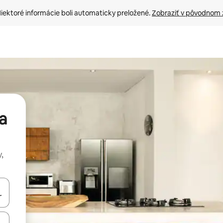
iektoré informácie boli automaticky preložené. 
Zobraziť v pôvodnom 
a
,
rechádzať pomocou klávesov so šípkami nahor a nadol alebo ich pres