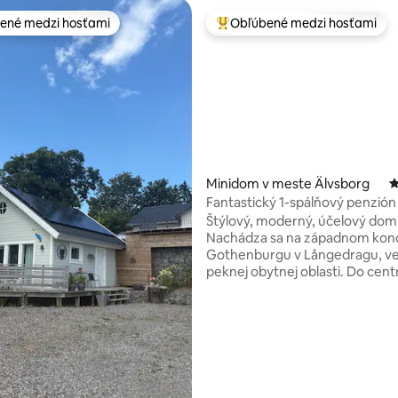
ené medzi hosťami
Obľúbené medzi hosťami
enejšie medzi hosťami
Najobľúbenejšie medzi hosťami
Minidom v meste Älvsborg
P
Fantastický 1-spálňový penzión
4,98 z 5, počet hodnotení: 225
Štýlový, moderný, účelový dom 
Nachádza sa na západnom kon
Gothenburgu v Långedragu, ve
peknej obytnej oblasti. Do centra mesta
alebo do krásneho súostrovia to
15 minút. Zastávka električky a
je vzdialená 10 minút chôdze a 
vzdialené len niekoľko stoviek 
pešej vzdialenosti sú supermar
reštaurácie a ďalšie miestne vy
Objekt má plne vybavenú spálň