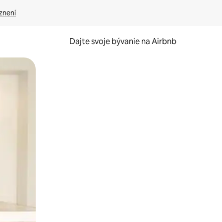
znení
Dajte svoje bývanie na Airbnb
kúmať pomocou dotykových gest či potiahnutia prstom.