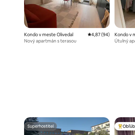
Kondo v meste Olivedal
Priemerné ohodnotenie
4,87 (94)
Kondo v m
Nový apartmán s terasou
Útulný ap
Superhostiteľ
Obľúb
Superhostiteľ
Najobľúb