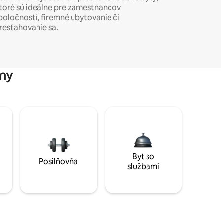
toré sú ideálne pre zamestnancov
poločností, firemné ubytovanie či
resťahovanie sa.
my
Byt so
Posilňovňa
službami