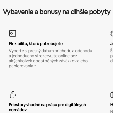
Vybavenie a bonusy na dlhšie pobyty
Flexibilita, ktorú potrebujete
J
Vyberte si presný dátum príchodu a odchodu
Š
a jednoducho si rezervujte online bez
p
akýchkoľvek dodatočných záväzkov alebo
d
papierovania.*
Priestory vhodné na prácu pre digitálnych
H
nomádov
N