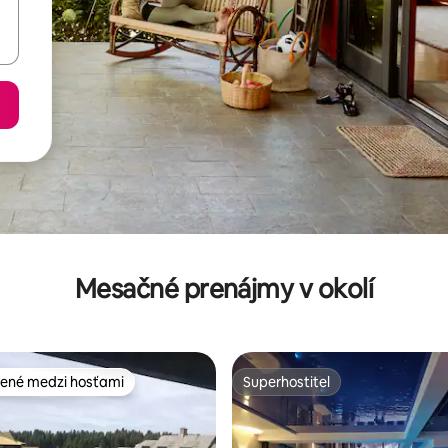
Mesačné prenájmy v okolí
ené medzi hosťami
Superhostiteľ
enejšie medzi hosťami
Superhostiteľ