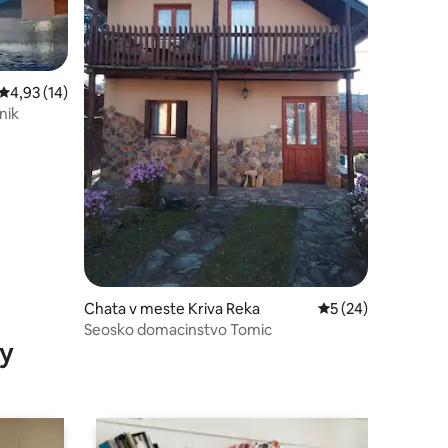
Priemerné ohodnotenie 4,93 z 5, počet hodnotení: 14
4,93 (14)
nik
notení: 13
Chata v meste Kriva Reka
Priemerné ohodnot
5 (24)
Seosko domacinstvo Tomic
y