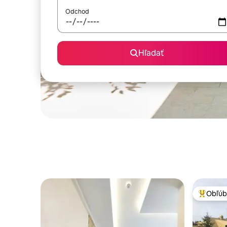
Odchod
Hľadať
Obľúb
Najobľúb