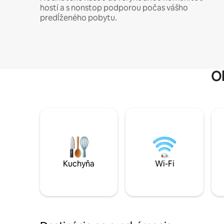
hostí a s nonstop podporou počas vášho
predĺženého pobytu.
O
Kuchyňa
Wi-Fi