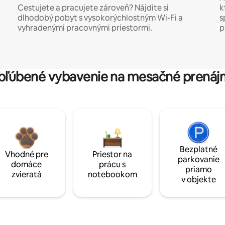
Cestujete a pracujete zároveň? Nájdite si
k
dlhodobý pobyt s vysokorýchlostným Wi-Fi a
s
vyhradenými pracovnými priestormi.
p
bľúbené vybavenie na mesačné prenáj
Bezplatné
Vhodné pre
Priestor na
parkovanie
domáce
prácu s
priamo
zvieratá
notebookom
v objekte