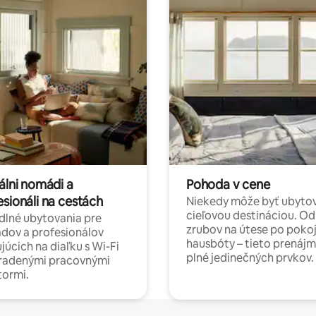
álni nomádi a
Pohoda v cene
esionáli na cestách
Niekedy môže byť ubyto
cieľovou destináciou. Od
lné ubytovania pre
zrubov na útese po poko
dov a profesionálov
hausbóty – tieto prenájm
júcich na diaľku s Wi-Fi
plné jedinečných prvkov.
hradenými pracovnými
tormi.