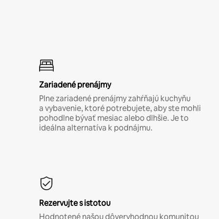
Zariadené prenájmy
Plne zariadené prenájmy zahŕňajú kuchyňu
a vybavenie, ktoré potrebujete, aby ste mohli
pohodlne bývať mesiac alebo dlhšie. Je to
ideálna alternatíva k podnájmu.
Rezervujte s istotou
Hodnotené našou dôveryhodnou komunitou