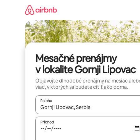
Preskočiť
na
obsah.
Mesačné prenájmy
v lokalite Gornji Lipovac
Objavujte dlhodobé prenájmy na mesiac aleb
viac, v ktorých sa budete cítiť ako doma.
Poloha
Keď budú výsledky k dispozícii, môžete si ich p
Príchod