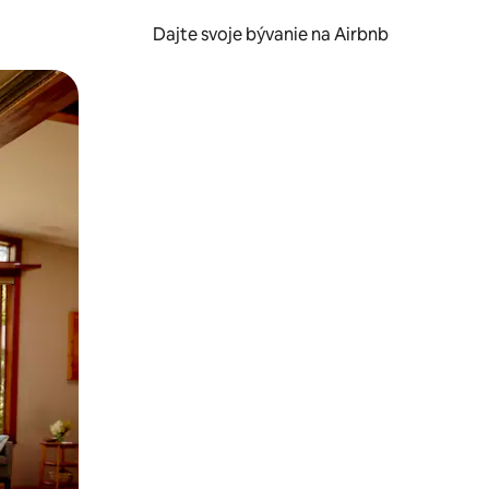
Dajte svoje bývanie na Airbnb
kúmať pomocou dotykových gest či potiahnutia prstom.