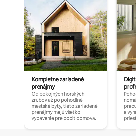
Kompletne zariadené
Digit
prenájmy
prof
Od pokojných horských
Pohod
zrubov až po pohodlné
nomá
mestské byty, tieto zariadené
pracu
prenájmy majú všetko
a vy
vybavenie pre pocit domova.
pries