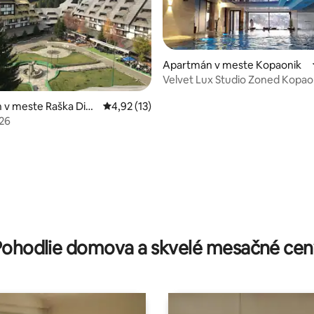
Apartmán v meste Kopaonik
Velvet Lux Studio Zoned Kopao
v meste Raška Dist
Priemerné ohodnotenie 4,92 z 5, počet hod
4,92 (13)
26
ie 4,6 z 5, počet hodnotení: 5
Pohodlie domova a skvelé mesačné cen