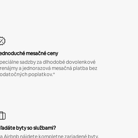
ednoduché mesačné ceny
peciálne sadzby za dlhodobé dovolenkové
renájmy a jednorazová mesačná platba bez
odatočných poplatkov.*
ľadáte byty so službami?
a Airbnb nájdete kompletne zariadené byty,