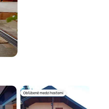
Obľúbené medzi hosťami
Obľúbené medzi hosťami