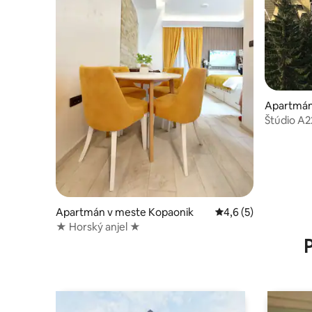
Apartmán 
rict
Štúdio A2
Apartmán v meste Kopaonik
Priemerné ohodnoten
4,6 (5)
★ Horský anjel ★