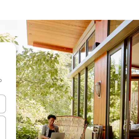
o
rechádzať pomocou klávesov so šípkami nahor a nadol alebo ich pres