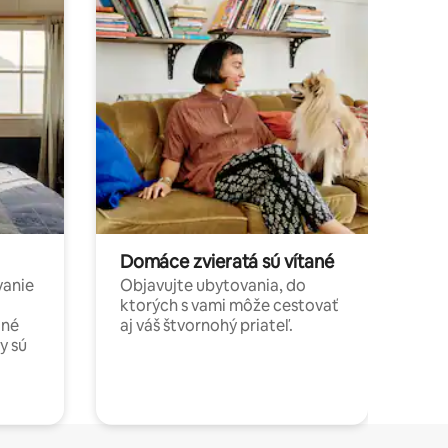
Domáce zvieratá sú vítané
vanie
Objavujte ubytovania, do
ktorých s vami môže cestovať
jné
aj váš štvornohý priateľ.
y sú