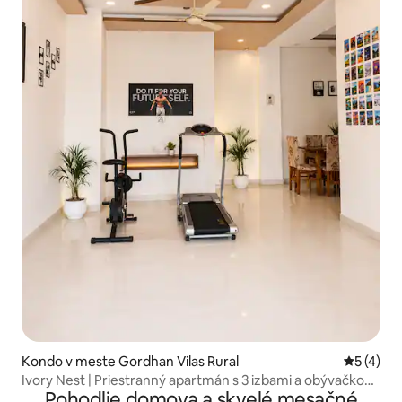
Kondo v meste Gordhan Vilas Rural
Priemerné
5 (4)
Ivory Nest | Priestranný apartmán s 3 izbami a obývačkou |
Pohodlie domova a skvelé mesačné
Ideálne pre skupiny