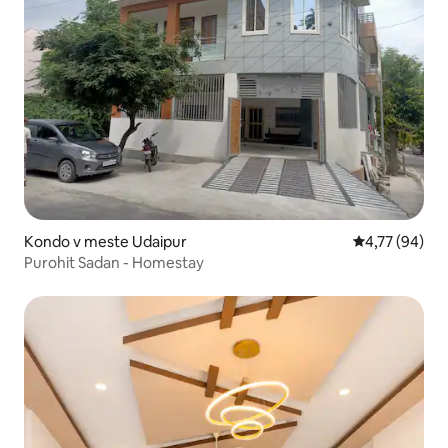
Kondo v meste Udaipur
Priemerné oho
4,77 (94)
Purohit Sadan - Homestay