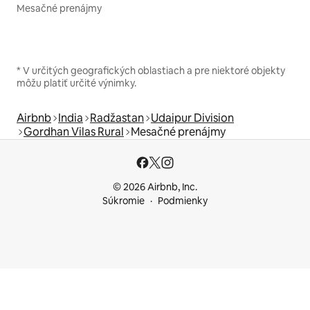
Mesačné prenájmy
* V určitých geografických oblastiach a pre niektoré objekty
môžu platiť určité výnimky.
Airbnb
India
Radžastan
Udaipur Division
Gordhan Vilas Rural
Mesačné prenájmy
© 2026 Airbnb, Inc.
Súkromie
Podmienky