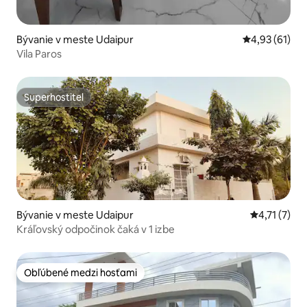
Bývanie v meste Udaipur
Priemerné oho
4,93 (61)
Vila Paros
Superhostiteľ
Superhostiteľ
Bývanie v meste Udaipur
Priemerné o
4,71 (7)
Kráľovský odpočinok čaká v 1 izbe
Obľúbené medzi hosťami
Obľúbené medzi hosťami