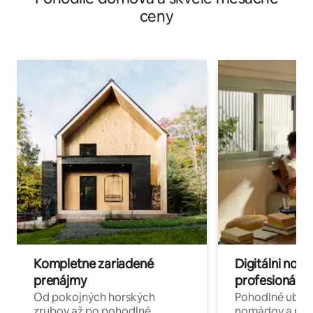
ceny
Kompletne zariadené
Digitálni nomá
prenájmy
profesionáli 
Od pokojných horských
Pohodlné ubyto
zrubov až po pohodlné
nomádov a pro