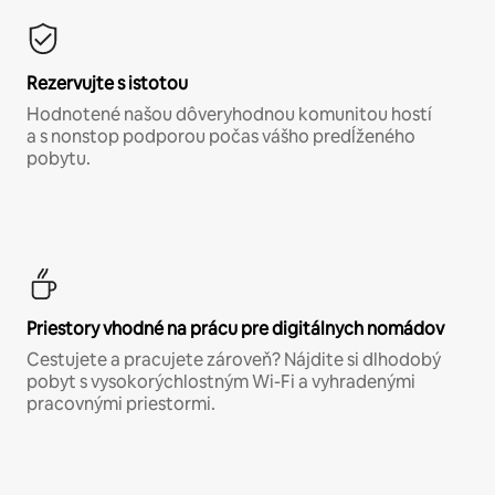
Rezervujte s istotou
Hodnotené našou dôveryhodnou komunitou hostí
a s nonstop podporou počas vášho predĺženého
pobytu.
Priestory vhodné na prácu pre digitálnych nomádov
Cestujete a pracujete zároveň? Nájdite si dlhodobý
pobyt s vysokorýchlostným Wi-Fi a vyhradenými
pracovnými priestormi.