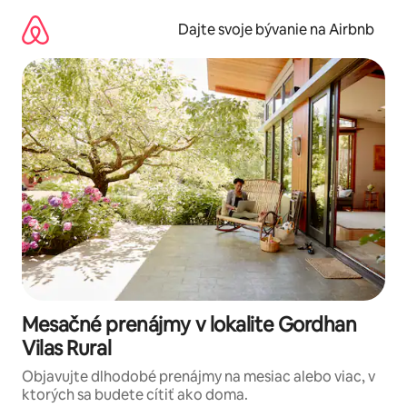
Preskočiť
na
Dajte svoje bývanie na Airbnb
obsah.
Mesačné prenájmy v lokalite Gordhan
Vilas Rural
Objavujte dlhodobé prenájmy na mesiac alebo viac, v
ktorých sa budete cítiť ako doma.