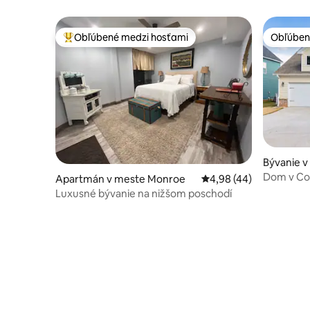
Obľúbené medzi hosťami
Obľúben
Najobľúbenejšie medzi hosťami
Obľúben
Bývanie 
Dom v Cov
Apartmán v meste Monroe
Priemerné ohodnotenie
4,98 (44)
kúpeľňami 
Luxusné bývanie na nižšom poschodí