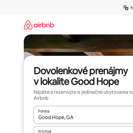
Preskočiť
N
na
obsah.
Dovolenkové prenájmy
v lokalite Good Hope
Nájdite a rezervujte si jedinečné ubytovania n
Airbnb
Poloha
Keď budú výsledky k dispozícii, môžete si ich p
Príchod