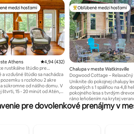
ené medzi hosťami
Obľúbené medzi hosťami
enejšie medzi hosťami
Najobľúbenejšie medzi hosťami
4,98 z 5, počet hodnotení: 184
este Athens
Priemerné ohodnotenie 4,94 z 5, počet hodn
4,94 (432)
e rustikálne štúdio pre
Chalupa v meste Watkinsville
v prírody
é a vzdušné štúdio sa nachádza
Dogwood Cottage – Relaxačný
pozemku s rozlohou 2 akre
lese
Uniknite do pokojnej chalupy le
 a súkromne od nášho domu. V
dospelých s 1 spálňou na 4,8 h
štvrti, 15 - 20 minút od Atén,
pokojného lesa s tvrdým drevo
ú súkromnú zadnú verandu.
ráno leňošením na krytej veran
a byť ekologicky uvedomelí –
venie pre dovolenkové prenájmy v m
sa prejdite po chodníčkoch a sl
a, kompostovanie, solárna
jeleňov a vtáky. Len 10 km ďale
nachádza Watkinsville, ktoré p
internet, TV s Roku, kuchynský
nákupy a reštaurácie ako malé
vadlom, varnou doskou,
Len 20 minút jazdy na starožitn
ou rúrou a malou chladničkou
stravovanie v historickom Mad