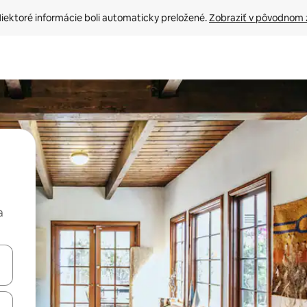
iektoré informácie boli automaticky preložené. 
Zobraziť v pôvodnom 
a
rechádzať pomocou klávesov so šípkami nahor a nadol alebo ich pres