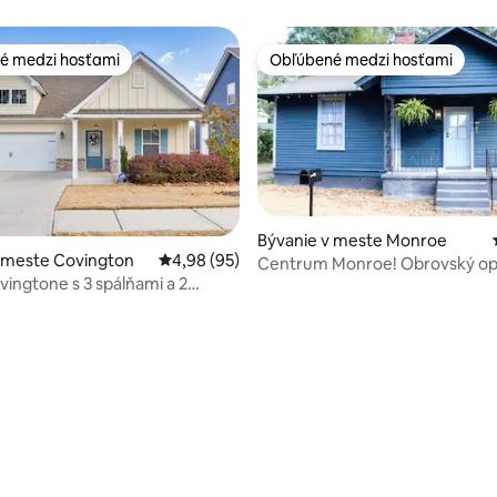
é medzi hosťami
Obľúbené medzi hosťami
é medzi hosťami
Obľúbené medzi hosťami
Bývanie v meste Monroe
v meste Covington
Priemerné ohodnotenie 4,98 z 5, počet hodn
4,98 (95)
Centrum Monroe! Obrovský op
ingtone s 3 spálňami a 2
dvor + ohnisko
 4,98 z 5, počet hodnotení: 44
v blízkosti štúdia