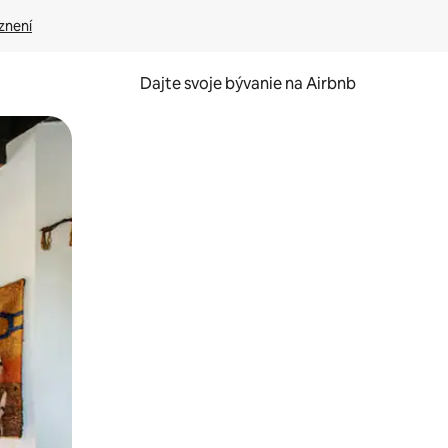
znení
Dajte svoje bývanie na Airbnb
kúmať pomocou dotykových gest či potiahnutia prstom.