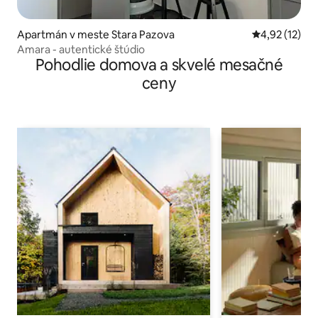
Apartmán v meste Stara Pazova
Priemerné oh
4,92 (12)
Amara - autentické štúdio
Pohodlie domova a skvelé mesačné
ceny