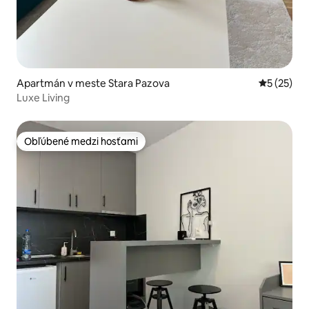
Apartmán v meste Stara Pazova
Priemerné 
5 (25)
Luxe Living
Obľúbené medzi hosťami
Obľúbené medzi hosťami