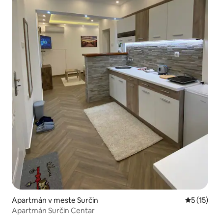
Apartmán v meste Surčin
Priemerné
5 (15)
Apartmán Surčin Centar