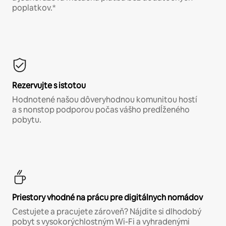
poplatkov.*
Rezervujte s istotou
Hodnotené našou dôveryhodnou komunitou hostí
a s nonstop podporou počas vášho predĺženého
pobytu.
Priestory vhodné na prácu pre digitálnych nomádov
Cestujete a pracujete zároveň? Nájdite si dlhodobý
pobyt s vysokorýchlostným Wi-Fi a vyhradenými