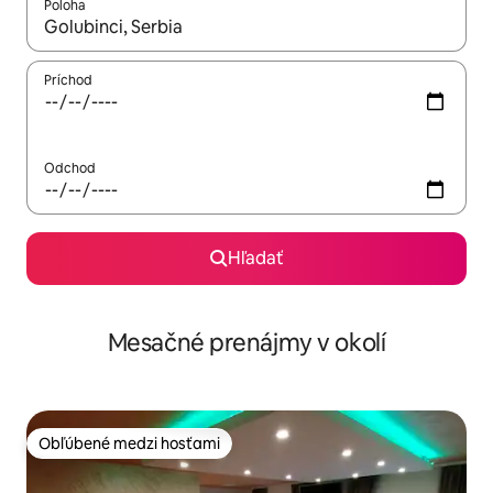
Poloha
Keď budú výsledky k dispozícii, môžete si ich prechádzať pom
Príchod
Odchod
Hľadať
Mesačné prenájmy v okolí
Obľúbené medzi hosťami
Obľúbené medzi hosťami