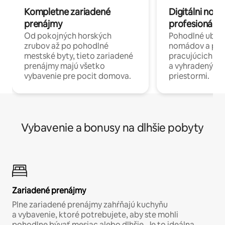
Kompletne zariadené
Digitálni nomá
prenájmy
profesionáli 
Od pokojných horských
Pohodlné ubyto
zrubov až po pohodlné
nomádov a pro
mestské byty, tieto zariadené
pracujúcich na 
prenájmy majú všetko
a vyhradenými
vybavenie pre pocit domova.
priestormi.
Vybavenie a bonusy na dlhšie pobyty
Zariadené prenájmy
Plne zariadené prenájmy zahŕňajú kuchyňu
a vybavenie, ktoré potrebujete, aby ste mohli
pohodlne bývať mesiac alebo dlhšie. Je to ideálna