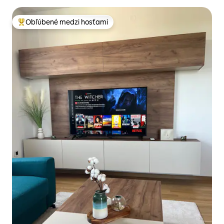
Obľúbené medzi hosťami
Najobľúbenejšie medzi hosťami