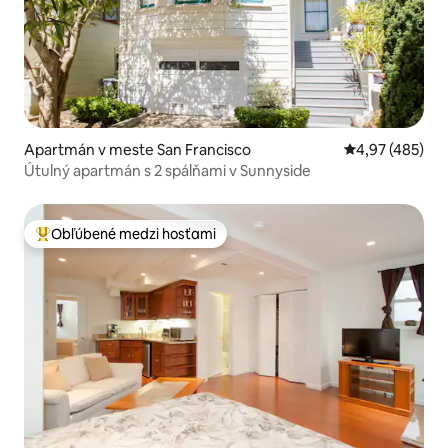
Apartmán v meste San Francisco
Priemerné ohod
4,97 (485)
Útulný apartmán s 2 spálňami v Sunnyside
Obľúbené medzi hosťami
Najobľúbenejšie medzi hosťami