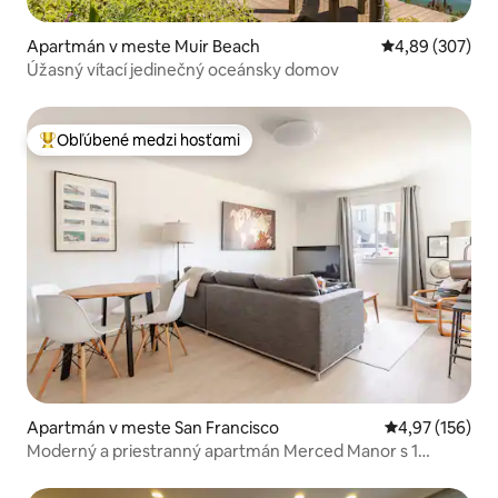
Apartmán v meste Muir Beach
Priemerné ohod
4,89 (307)
Úžasný vítací jedinečný oceánsky domov
Obľúbené medzi hosťami
Najobľúbenejšie medzi hosťami
Apartmán v meste San Francisco
Priemerné ohod
4,97 (156)
Moderný a priestranný apartmán Merced Manor s 1
spálňou a 1 kúpeľňou