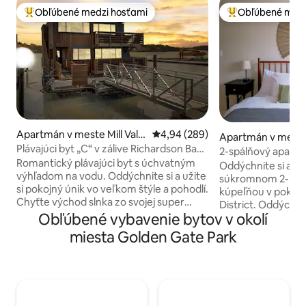
Obľúbené medzi hosťami
Obľúbené medz
Najobľúbenejšie medzi hosťami
Najobľúbenejšie 
Apartmán v meste Mill Valle
Priemerné ohodnotenie 4,94 z 5
4,94 (289)
Apartmán v meste
y
Plávajúci byt „C“ v zálive Richardson Bay
cisco
2-spálňový apartm
v Sausalite
Romantický plávajúci byt s úchvatným
Sunset
Oddýchnite si a od
výhľadom na vodu. Oddýchnite si a užite
súkromnom 2-lôžk
si pokojný únik vo veľkom štýle a pohodlí.
kúpeľňou v pokojne
Chyťte východ slnka zo svojej super
District. Oddýchnit
pohodlnej manželskej postele KING
Obľúbené vybavenie bytov v okolí
nainštalovanej cé
alebo salónika na terase s príležitostnými
sa nachádza 2 blo
miesta Golden Gate Park
pelikánmi (alebo dokonca hydroplánom),
Beach a kúsok od 
ktorí prichádzajú a odchádzajú.
to len pár krokov
Jedinečné a ideálne na výlet, prácu
a autobusu 7, ktor
alebo odpočinok. Most Golden Gate je
mesta. Krátka peši
vzdialený 6 minút. Letiskový autobus
obchodov, reštaur
zastavuje o blok ďalej. Pešia/cyklistická