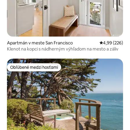
Apartmán v meste San Francisco
Priemerné ohod
4,99 (226)
Klenot na kopci s nádherným výhľadom na mesto a záliv
Obľúbené medzi hosťami
Obľúbené medzi hosťami