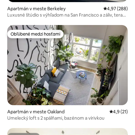
Apartmán v meste Berkeley
Priemerné ohod
4,97 (288)
Luxusné štúdio s výhľadom na San Francisco a záliv, terasa
s vírivkou
Obľúbené medzi hosťami
Obľúbené medzi hosťami
Apartmán v meste Oakland
Priemerné o
4,9 (21)
Umelecký loft s 2 spálňami, bazénom a vírivkou