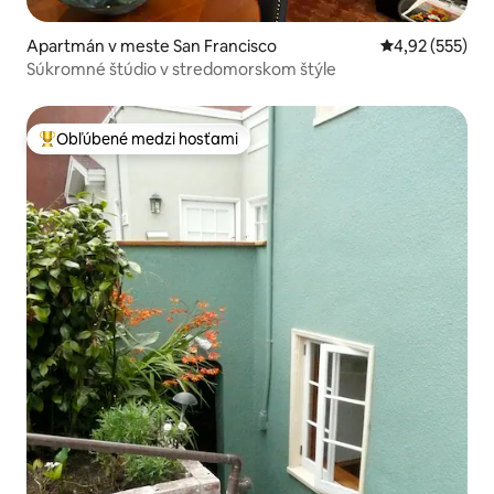
Apartmán v meste San Francisco
Priemerné ohod
4,92 (555)
Súkromné štúdio v stredomorskom štýle
Obľúbené medzi hosťami
Najobľúbenejšie medzi hosťami