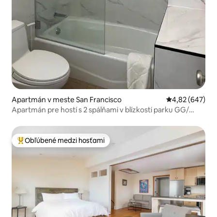
Apartmán v meste San Francisco
Priemerné ohod
4,82 (647)
Apartmán pre hostí s 2 spálňami v blízkosti parku GG/
UCSF
Obľúbené medzi hosťami
Najobľúbenejšie medzi hosťami