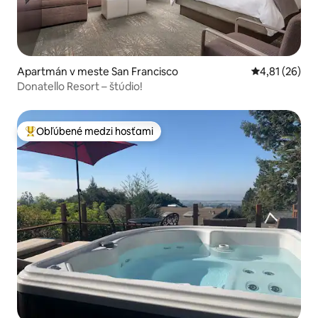
Apartmán v meste San Francisco
Priemerné oho
4,81 (26)
Donatello Resort – štúdio!
Obľúbené medzi hosťami
Najobľúbenejšie medzi hosťami