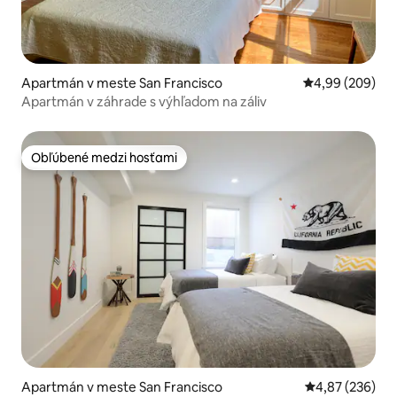
Apartmán v meste San Francisco
Priemerné ohod
4,99 (209)
Apartmán v záhrade s výhľadom na záliv
Obľúbené medzi hosťami
Obľúbené medzi hosťami
Apartmán v meste San Francisco
Priemerné ohod
4,87 (236)