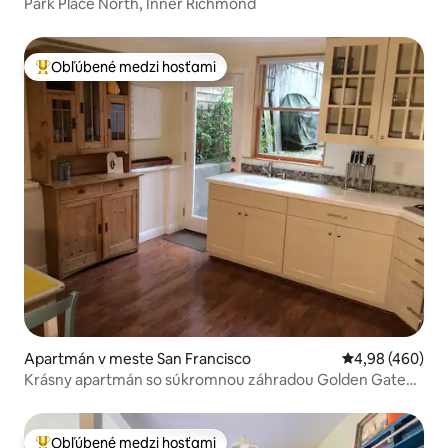
Park Place North, Inner Richmond
Obľúbené medzi hosťami
Najobľúbenejšie medzi hosťami
Apartmán v meste San Francisco
Priemerné ohod
4,98 (460)
Krásny apartmán so súkromnou záhradou Golden Gate
Park
Obľúbené medzi hosťami