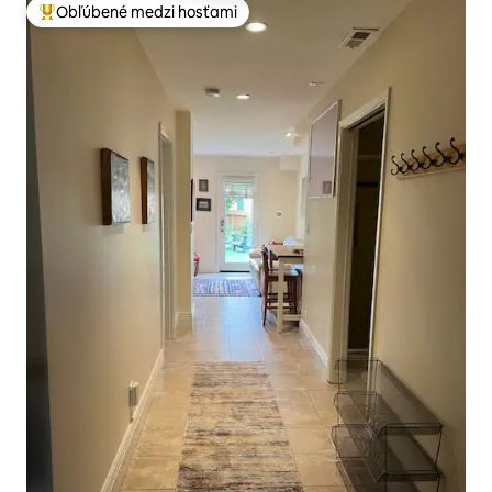
Obľúbené medzi hosťami
Najobľúbenejšie medzi hosťami