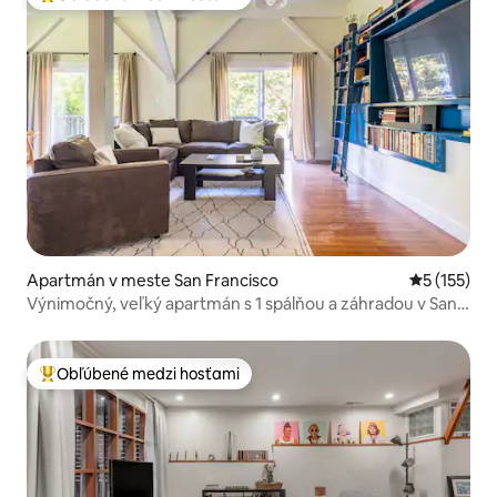
Najobľúbenejšie medzi hosťami
Apartmán v meste San Francisco
Priemerné 
5 (155)
Výnimočný, veľký apartmán s 1 spálňou a záhradou v San
Franciscu
Obľúbené medzi hosťami
Najobľúbenejšie medzi hosťami