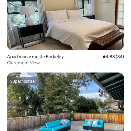
Apartmán v meste Berkeley
Priemerné oho
4,88 (84)
Claremont View
Superhostiteľ
Superhostiteľ