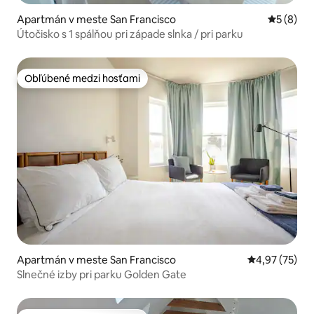
Apartmán v meste San Francisco
Priemerné
5 (8)
Útočisko s 1 spálňou pri západe slnka / pri parku
Obľúbené medzi hosťami
Obľúbené medzi hosťami
Apartmán v meste San Francisco
Priemerné oho
4,97 (75)
Slnečné izby pri parku Golden Gate