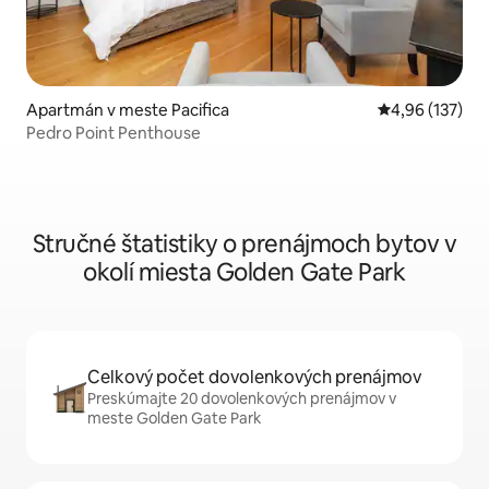
Apartmán v meste Pacifica
Priemerné ohod
4,96 (137)
Pedro Point Penthouse
Stručné štatistiky o prenájmoch bytov v
okolí miesta Golden Gate Park
Celkový počet dovolenkových prenájmov
Preskúmajte 20 dovolenkových prenájmov v
meste Golden Gate Park