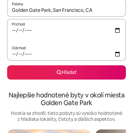
Poloha
Keď budú výsledky k dispozícii, môžete si ich prechádzať pom
Príchod
Odchod
Hľadať
Najlepšie hodnotené byty v okolí miesta
Golden Gate Park
Hostia sa zhodli: tieto pobyty sú vysoko hodnotené
z hľadiska lokality, čistoty a ďalších aspektov.