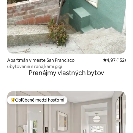
Apartmán v meste San Francisco
Priemerné ohod
4,97 (152)
ubytovanie s raňajkami gigi
Prenájmy vlastných bytov
Obľúbené medzi hosťami
Najobľúbenejšie medzi hosťami