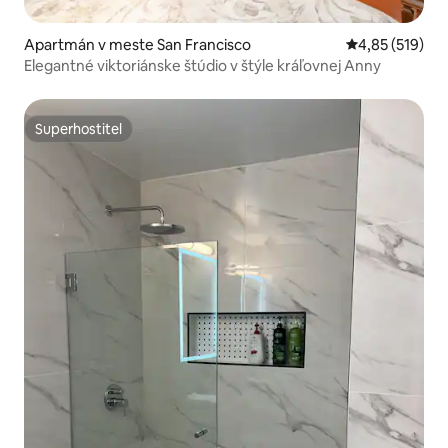
Apartmán v meste San Francisco
Priemerné ohod
4,85 (519)
Elegantné viktoriánske štúdio v štýle kráľovnej Anny
Superhostiteľ
Superhostiteľ