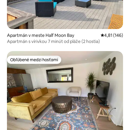
Apartmán v meste Half Moon Bay
Priemerné ohod
4,81 (146)
Apartmán s vírivkou 7 minút od pláže (2 hostia)
Obľúbené medzi hosťami
Obľúbené medzi hosťami