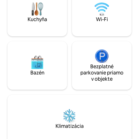
potravinami. K dispo
trasa do Sausalito a Mill Valley.
neuveriteľná posi
Trajekt/autobus do SF. Bezplatné
Muscle Beach, ktor
parkovanie Prečítajte si hodnotenia
blok, kde si môže
Kuchyňa
Wi-Fi
tohto alebo našich 3 ďalších plávajúcich
vstupenky.
kondomínií!
Bezplatné
Bazén
parkovanie priamo
v objekte
Klimatizácia