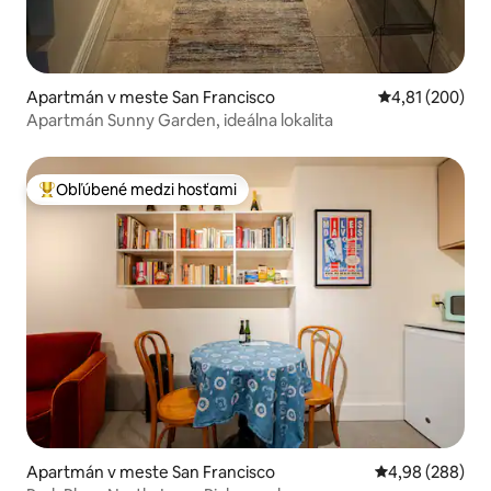
Apartmán v meste San Francisco
Priemerné ohod
4,81 (200)
Apartmán Sunny Garden, ideálna lokalita
Obľúbené medzi hosťami
Najobľúbenejšie medzi hosťami
Apartmán v meste San Francisco
Priemerné ohod
4,98 (288)