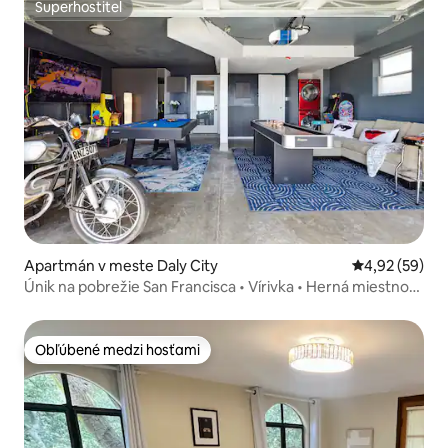
Superhostiteľ
Superhostiteľ
Apartmán v meste Daly City
Priemerné oho
4,92 (59)
Únik na pobrežie San Francisca • Vírivka • Herná miestnosť
• Turistika
Obľúbené medzi hosťami
Obľúbené medzi hosťami