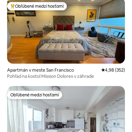
Obľúbené medzi hosťami
Najobľúbenejšie medzi hosťami
Apartmán v meste San Francisco
Priemerné ohod
4,98 (352)
Pohľad na kostol Mission Dolores v záhrade
Obľúbené medzi hosťami
Obľúbené medzi hosťami