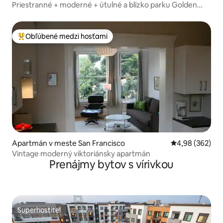
Priestranné + moderné + útulné a blízko parku Golden
Gate
Obľúbené medzi hosťami
Najobľúbenejšie medzi hosťami
Apartmán v meste San Francisco
Priemerné ohod
4,98 (362)
Vintage moderný viktoriánsky apartmán
Prenájmy bytov s vírivkou
Superhostiteľ
Superhostiteľ