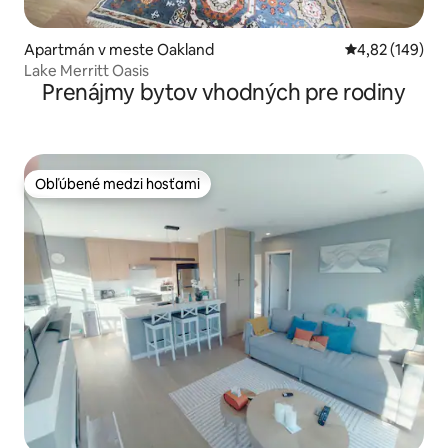
Apartmán v meste Oakland
Priemerné ohod
4,82 (149)
Lake Merritt Oasis
Prenájmy bytov vhodných pre rodiny
Obľúbené medzi hosťami
Obľúbené medzi hosťami