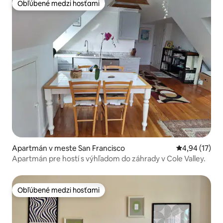
Obľúbené medzi hosťami
Obľúbené medzi hosťami
Apartmán v meste San Francisco
Priemerné oho
4,94 (17)
Apartmán pre hostí s výhľadom do záhrady v Cole Valley.
Obľúbené medzi hosťami
Obľúbené medzi hosťami