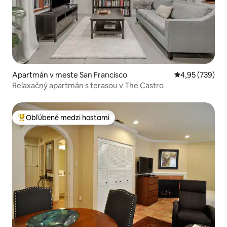
Apartmán v meste San Francisco
Priemerné ohod
4,95 (739)
Relaxačný apartmán s terasou v The Castro
Obľúbené medzi hosťami
Najobľúbenejšie medzi hosťami