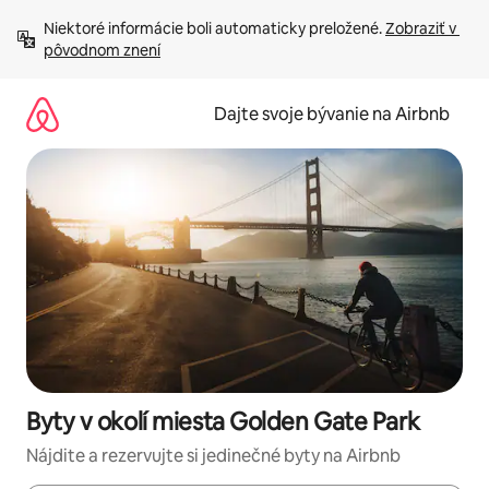
Preskočiť
Niektoré informácie boli automaticky preložené. 
Zobraziť v 
na
pôvodnom znení
obsah.
Dajte svoje bývanie na Airbnb
Byty v okolí miesta Golden Gate Park
Nájdite a rezervujte si jedinečné byty na Airbnb