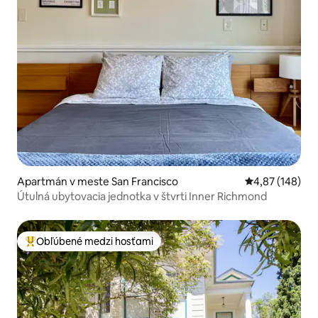
Apartmán v meste San Francisco
Priemerné ohod
4,87 (148)
Útulná ubytovacia jednotka v štvrti Inner Richmond
Obľúbené medzi hosťami
Najobľúbenejšie medzi hosťami