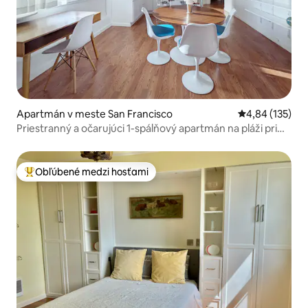
Apartmán v meste San Francisco
Priemerné ohod
4,84 (135)
Priestranný a očarujúci 1-spálňový apartmán na pláži pri
oceáne
Obľúbené medzi hosťami
Najobľúbenejšie medzi hosťami