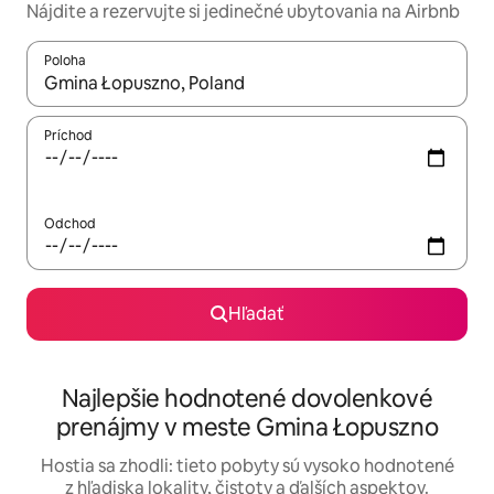
Nájdite a rezervujte si jedinečné ubytovania na Airbnb
Poloha
Keď budú výsledky k dispozícii, môžete si ich prechádzať pom
Príchod
Odchod
Hľadať
Najlepšie hodnotené dovolenkové
prenájmy v meste Gmina Łopuszno
Hostia sa zhodli: tieto pobyty sú vysoko hodnotené
z hľadiska lokality, čistoty a ďalších aspektov.