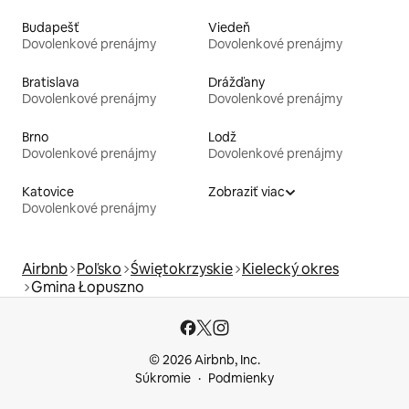
Budapešť
Viedeň
Dovolenkové prenájmy
Dovolenkové prenájmy
Bratislava
Drážďany
Dovolenkové prenájmy
Dovolenkové prenájmy
Brno
Lodž
Dovolenkové prenájmy
Dovolenkové prenájmy
Katovice
Zobraziť viac
Dovolenkové prenájmy
Airbnb
Poľsko
Świętokrzyskie
Kielecký okres
Gmina Łopuszno
© 2026 Airbnb, Inc.
Súkromie
Podmienky