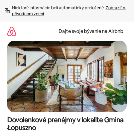
Preskočiť
Niektoré informácie boli automaticky preložené. 
Zobraziť v 
na
pôvodnom znení
obsah.
Dajte svoje bývanie na Airbnb
Dovolenkové prenájmy v lokalite Gmina
Łopuszno