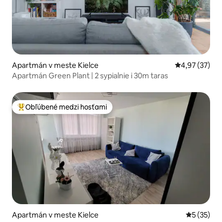
Apartmán v meste Kielce
Priemerné oho
4,97 (37)
Apartmán Green Plant | 2 sypialnie i 30m taras
Obľúbené medzi hosťami
Najobľúbenejšie medzi hosťami
Apartmán v meste Kielce
Priemerné 
5 (35)