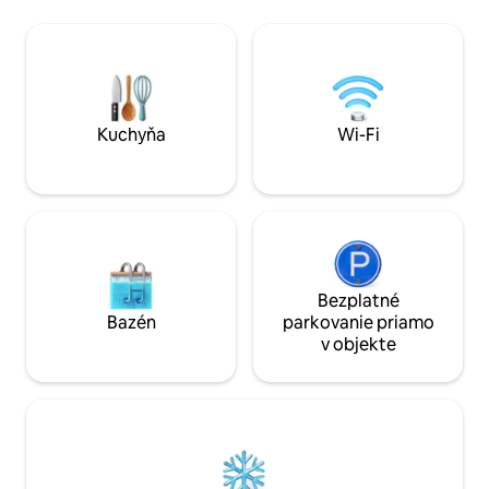
klimatizácii a kúre
hrad v Chęcinach, Jaskinia Raj, rytiersky
vždy ideálna – od 
hrad v Sobkowie, Skansen Muzeum Wsi
po chladné zimné 
Kieleckiej * - dodatočne splatné
perfektné miesto p
romantiku, a pre r
spojenie s prírodo
Kuchyňa
Wi-Fi
Bezplatné
Bazén
parkovanie priamo
v objekte