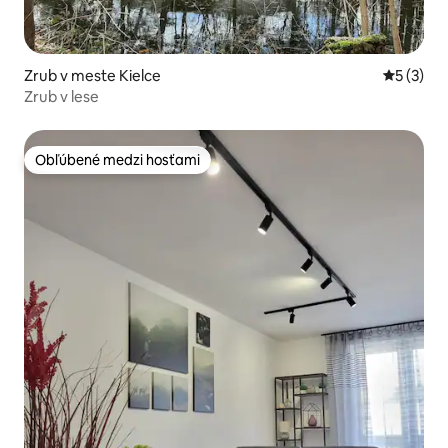
Zrub v meste Kielce
Priemerné
5 (3)
Zrub v lese
Obľúbené medzi hosťami
Obľúbené medzi hosťami