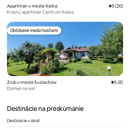
Apartmán v meste Kielce
Priemerné 
5 (20)
Krásny apartmán Centrum Kielce
Obľúbené medzi hosťami
Obľúbené medzi hosťami
Zrub v meste Eustachów
Priemerné
5 (8)
Domek na wsi
Destinácie na preskúmanie
Destinácie v okolí