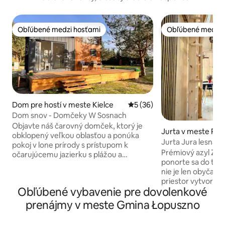
Obľúbené medzi hosťami
Obľúbené medzi 
Obľúbené medzi hosťami
Obľúbené medzi 
Dom pre hostí v meste Kielce
Priemerné ohodnotenie 5 z 
5 (36)
Dom snov - Domčeky W Sosnach
Objavte náš čarovný domček, ktorý je
Jurta v meste Prz
obklopený veľkou oblasťou a ponúka
Jurta Jura lesná
pokoj v lone prírody s prístupom k
Prémiový azyl Zab
očarujúcemu jazierku s plážou a
ponorte sa do tich
malebným móle. Vychutnajte si
nie je len obyčajné
relaxáciu v *saune a *jacuzzi s výhľadom
priestor vytvoren
na rybník a starú rieku Nida alebo sa
Obľúbené vybavenie pre dovolenkové
okamihov. Interiér
ponorte do hojdacej siete pod stromom.
materiálov, upokoj
Pre aktívnych ponúkame *kajakáreň na
prenájmy v meste Gmina Łopuszno
dreva vám umožní
rieke Nida a *cyklistické výlety, ako aj
ohľadu na ročné obdob
*výlety do najbližších atrakcií, ako sú: