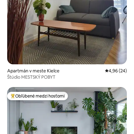
Apartmán v meste Kielce
Priemerné oho
4,96 (24)
Štúdio MESTSKÝ POBYT
Obľúbené medzi hosťami
Najobľúbenejšie medzi hosťami