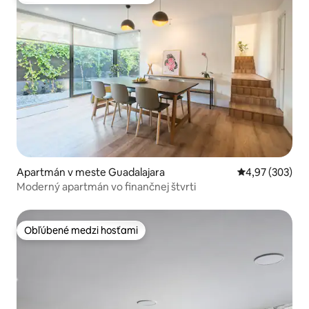
Najobľúbenejšie medzi hosťami
Apartmán v meste Guadalajara
Priemerné ohod
4,97 (303)
Moderný apartmán vo finančnej štvrti
Obľúbené medzi hosťami
Obľúbené medzi hosťami