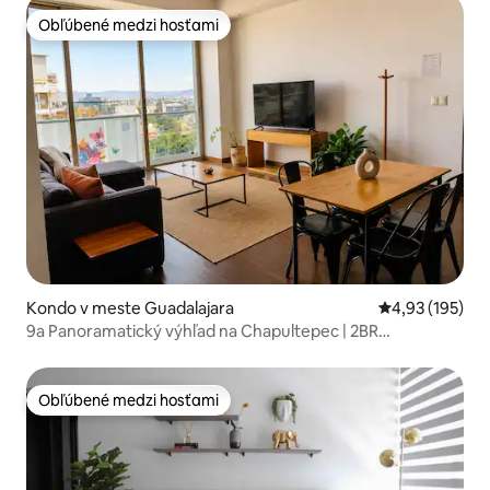
Obľúbené medzi hosťami
Obľúbené medzi hosťami
Kondo v meste Guadalajara
Priemerné ohod
4,93 (195)
9a Panoramatický výhľad na Chapultepec | 2BR
Americana
Obľúbené medzi hosťami
Obľúbené medzi hosťami