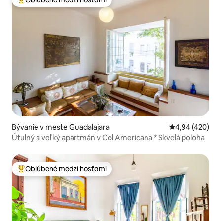
Najobľúbenejšie medzi hosťami
Bývanie v meste Guadalajara
Priemerné ohod
4,94 (420)
Útulný a veľký apartmán v Col Americana * Skvelá poloha
Obľúbené medzi hosťami
Najobľúbenejšie medzi hosťami