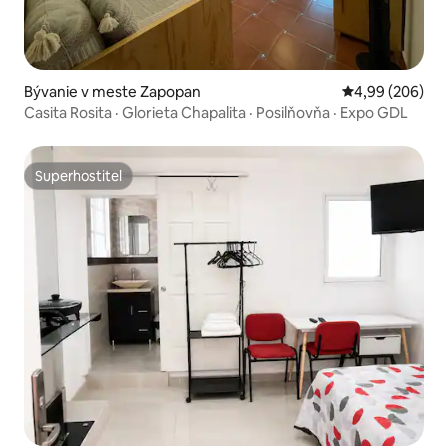
Bývanie v meste Zapopan
Priemerné ohod
4,99 (206)
Casita Rosita · Glorieta Chapalita · Posilňovňa · Expo GDL
Superhostiteľ
Superhostiteľ