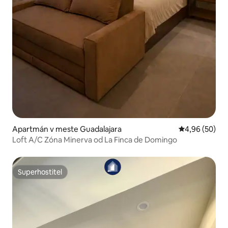
Apartmán v meste Guadalajara
Priemerné oho
4,96 (50)
Loft A/C Zóna Minerva od La Finca de Domingo
Superhostiteľ
Superhostiteľ