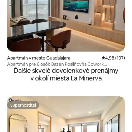
Apartmán v meste Guadalajara
Priemerné ohod
4,98 (107)
Apartmán pre 6 osôb Bazén Posilňovňa Cowork
Ďalšie skvelé dovolenkové prenájmy
Parkovanie
v okolí miesta La Minerva
Superhostiteľ
Superhostiteľ