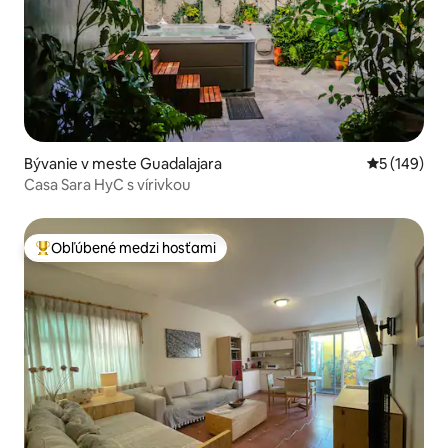
Bývanie v meste Guadalajara
Priemerné o
5 (149)
Casa Sara HyC s vírivkou
Obľúbené medzi hosťami
Najobľúbenejšie medzi hosťami