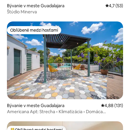
Bývanie v meste Guadalajara
Priemerné o
4,7 (53)
Štúdio Minerva
Obľúbené medzi hosťami
Obľúbené medzi hosťami
Bývanie v meste Guadalajara
Priemerné oho
4,88 (131)
Americana Apt: Strecha • Klimatizácia • Domáca
kancelária
Obľúbené medzi hosťami