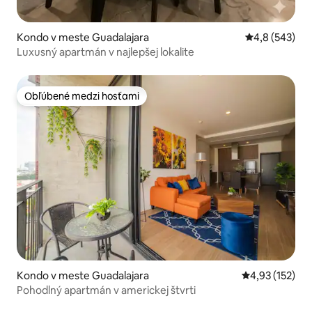
Kondo v meste Guadalajara
Priemerné oho
4,8 (543)
Luxusný apartmán v najlepšej lokalite
Obľúbené medzi hosťami
Obľúbené medzi hosťami
Kondo v meste Guadalajara
Priemerné ohod
4,93 (152)
Pohodlný apartmán v americkej štvrti