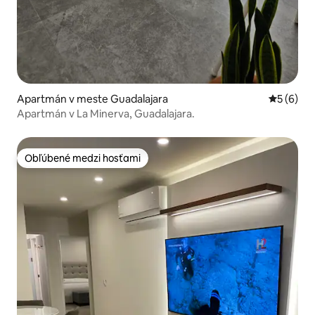
Apartmán v meste Guadalajara
Priemerné
5 (6)
Apartmán v La Minerva, Guadalajara.
Obľúbené medzi hosťami
Obľúbené medzi hosťami