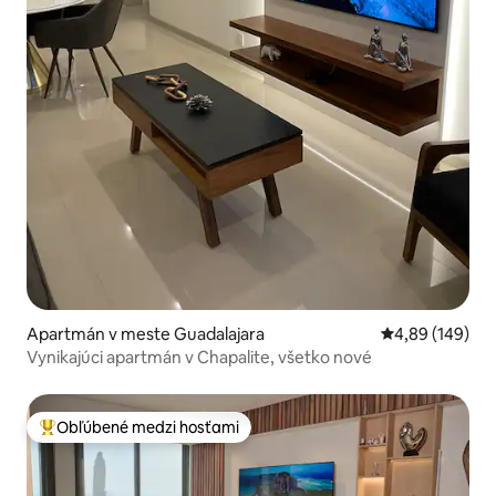
Apartmán v meste Guadalajara
Priemerné ohod
4,89 (149)
Vynikajúci apartmán v Chapalite, všetko nové
Obľúbené medzi hosťami
Najobľúbenejšie medzi hosťami