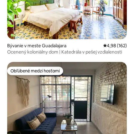
Bývanie v meste Guadalajara
Priemerné ohod
4,98 (162)
Ocenený koloniálny dom | Katedrála v pešej vzdialenosti
Obľúbené medzi hosťami
Obľúbené medzi hosťami