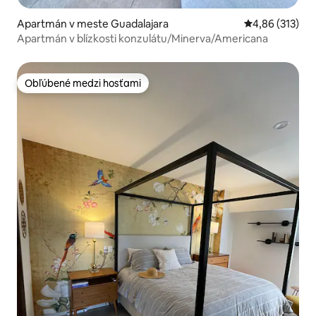
Apartmán v meste Guadalajara
Priemerné ohod
4,86 (313)
Apartmán v blízkosti konzulátu/Minerva/Americana
Obľúbené medzi hosťami
Obľúbené medzi hosťami