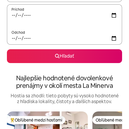
Príchod
Odchod
Hľadať
Najlepšie hodnotené dovolenkové
prenájmy v okolí mesta La Minerva
Hostia sa zhodli: tieto pobyty sú vysoko hodnotené
z hľadiska lokality, čistoty a ďalších aspektov.
Obľúbené medzi hosťami
Obľúbené medzi 
Najobľúbenejšie medzi hosťami
Obľúbené medzi 