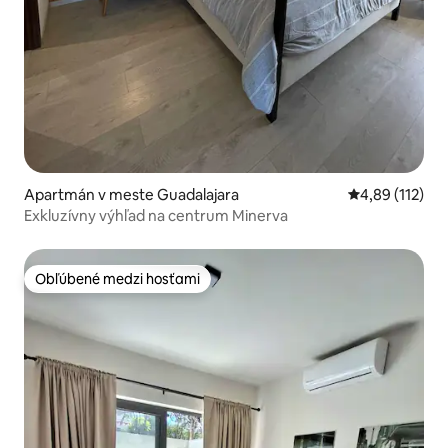
Apartmán v meste Guadalajara
Priemerné oho
4,89 (112)
Exkluzívny výhľad na centrum Minerva
Obľúbené medzi hosťami
Obľúbené medzi hosťami