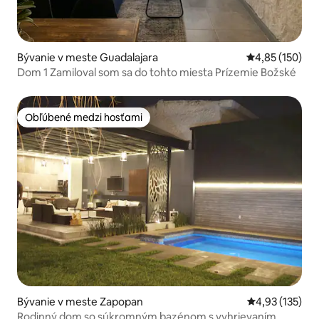
Bývanie v meste Guadalajara
Priemerné ohod
4,85 (150)
Dom 1 Zamiloval som sa do tohto miesta Prízemie Božské
Obľúbené medzi hosťami
Obľúbené medzi hosťami
Bývanie v meste Zapopan
Priemerné ohod
4,93 (135)
Rodinný dom so súkromným bazénom s vyhrievaním