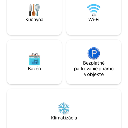
kruhového objazdu Av. México a Av.
sin ruido.
López Mateos Najlepšie gurmánske a
tradičné reštaurácie Kaviarne, pekárne a
obchody v pešej vzdialenosti
Kuchyňa
Wi-Fi
Bezplatné
Bazén
parkovanie priamo
v objekte
Klimatizácia