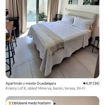
Apartmán v meste Guadalajara
Priemerné oho
4,91 (34)
Krásny Lof K, oblasť Minerva, bazén, terasa, Wi-Fi
Obľúbené medzi hosťami