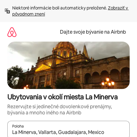
Preskočiť
Niektoré informácie boli automaticky preložené. 
Zobraziť v 
na
pôvodnom znení
obsah.
Dajte svoje bývanie na Airbnb
Ubytovania v okolí miesta La Minerva
Rezervujte si jedinečné dovolenkové prenájmy,
bývania a mnoho iného na Airbnb
Poloha
Keď budú výsledky k dispozícii, môžete si ich prechádzať pom