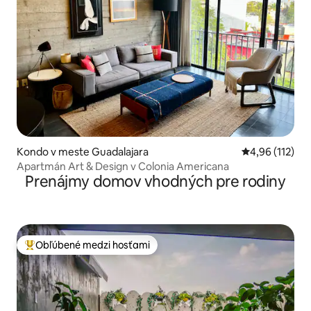
Kondo v meste Guadalajara
Priemerné oho
4,96 (112)
Apartmán Art & Design v Colonia Americana
Prenájmy domov vhodných pre rodiny
Obľúbené medzi hosťami
Najobľúbenejšie medzi hosťami