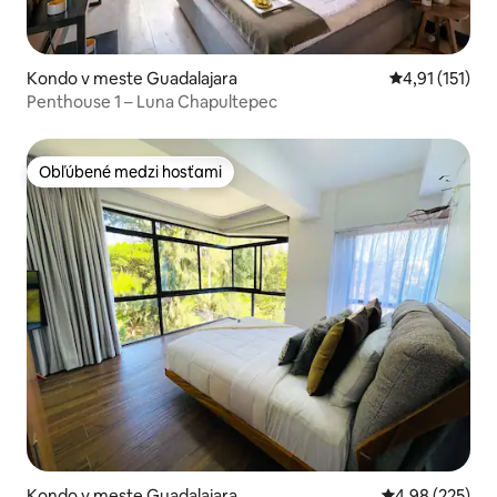
Kondo v meste Guadalajara
Priemerné oho
4,91 (151)
Penthouse 1 – Luna Chapultepec
Obľúbené medzi hosťami
Obľúbené medzi hosťami
Kondo v meste Guadalajara
Priemerné ohod
4,98 (225)