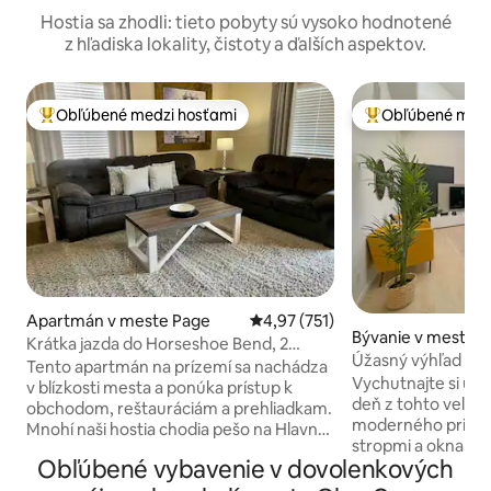
Hostia sa zhodli: tieto pobyty sú vysoko hodnotené
z hľadiska lokality, čistoty a ďalších aspektov.
Obľúbené medzi hosťami
Obľúbené medz
Najobľúbenejšie medzi hosťami
Najobľúbenejšie 
Apartmán v meste Page
Priemerné ohodnotenie 4,97 z 5
4,97 (751)
Bývanie v meste 
Krátka jazda do Horseshoe Bend, 2
Úžasný výhľad od
lôžka/1 kúpeľňa, byt č. 3
Tento apartmán na prízemí sa nachádza
slnka! Nehnuteľno
Vychutnajte si úch
v blízkosti mesta a ponúka prístup k
deň z tohto veľké
obchodom, reštauráciám a prehliadkam.
moderného priest
Mnohí naši hostia chodia pešo na Hlavnú
stropmi a oknami o
ulicu. Spodné ubytovanie je súčasťou
Obľúbené vybavenie v dovolenkových
vychutnajte prírod
štvorbytového domu s dostatkom
domova. 3 veľké s