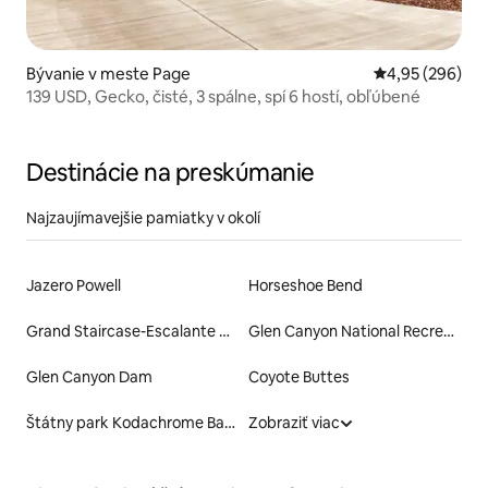
Bývanie v meste Page
Priemerné ohod
4,95 (296)
139 USD, Gecko, čisté, 3 spálne, spí 6 hostí, obľúbené
Destinácie na preskúmanie
Najzaujímavejšie pamiatky v okolí
Jazero Powell
Horseshoe Bend
Grand Staircase-Escalante National Monument
Glen Canyon National Recreation Area
Glen Canyon Dam
Coyote Buttes
Štátny park Kodachrome Basin
Zobraziť viac