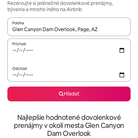
Rezervujte si jedinečné dovolenkové prenájmy,
bývania a mnoho iného na Airbnb
Poloha
Keď budú výsledky k dispozícii, môžete si ich prechádzať pom
Príchod
Odchod
Hľadať
Najlepšie hodnotené dovolenkové
prenájmy v okolí mesta Glen Canyon
Dam Overlook