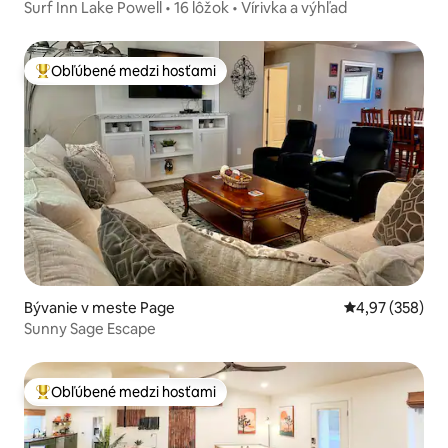
Surf Inn Lake Powell • 16 lôžok • Vírivka a výhľad
Obľúbené medzi hosťami
Najobľúbenejšie medzi hosťami
Bývanie v meste Page
Priemerné ohod
4,97 (358)
Sunny Sage Escape
Obľúbené medzi hosťami
Najobľúbenejšie medzi hosťami