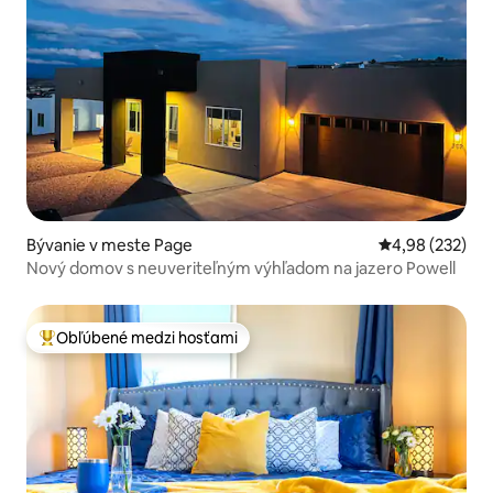
Bývanie v meste Page
Priemerné ohod
4,98 (232)
Nový domov s neuveriteľným výhľadom na jazero Powell
Obľúbené medzi hosťami
Najobľúbenejšie medzi hosťami