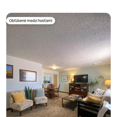
Obľúbené medzi hosťami
Obľúbené medzi hosťami