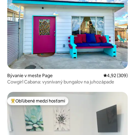
Bývanie v meste Page
Priemerné ohod
4,92 (309)
Cowgirl Cabana: vysnívaný bungalov na juhozápade
Obľúbené medzi hosťami
Najobľúbenejšie medzi hosťami