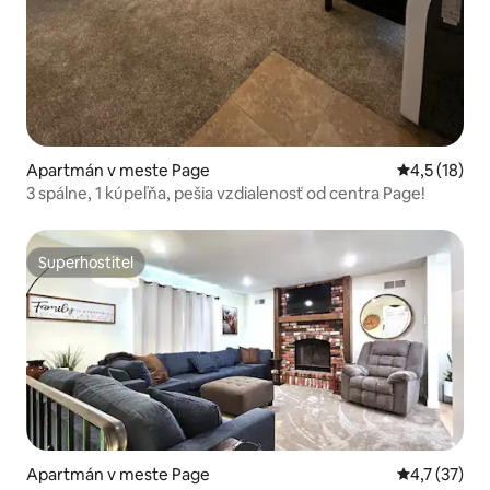
Apartmán v meste Page
Priemerné o
4,5 (18)
3 spálne, 1 kúpeľňa, pešia vzdialenosť od centra Page!
Superhostiteľ
Superhostiteľ
Apartmán v meste Page
Priemerné o
4,7 (37)