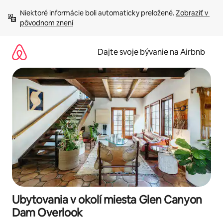
Preskočiť
Niektoré informácie boli automaticky preložené. 
Zobraziť v 
na
pôvodnom znení
obsah.
Dajte svoje bývanie na Airbnb
Ubytovania v okolí miesta Glen Canyon
Dam Overlook