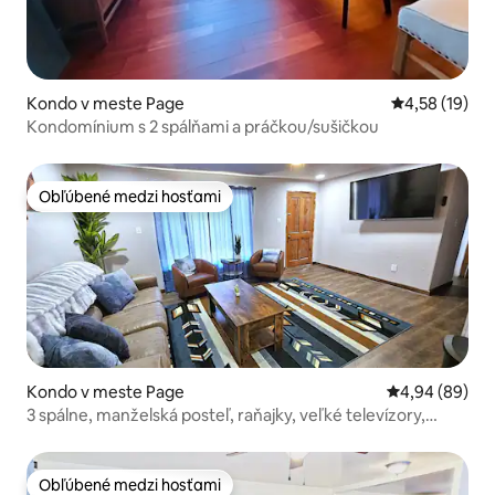
Kondo v meste Page
Priemerné oho
4,58 (19)
Kondomínium s 2 spálňami a práčkou/sušičkou
Obľúbené medzi hosťami
Obľúbené medzi hosťami
Kondo v meste Page
Priemerné oho
4,94 (89)
3 spálne, manželská posteľ, raňajky, veľké televízory,
práčka a sušička, 11 lôžok, gril
Obľúbené medzi hosťami
Obľúbené medzi hosťami