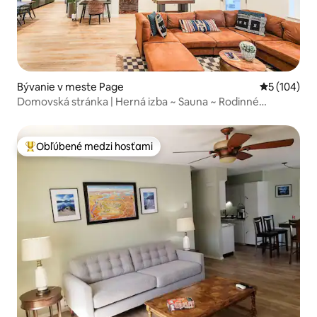
Bývanie v meste Page
Priemerné o
5 (104)
Domovská stránka | Herná izba ~ Sauna ~ Rodinné
útočisko
Obľúbené medzi hosťami
Najobľúbenejšie medzi hosťami