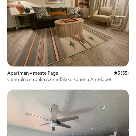
Apartmán v meste Page
Priemerné 
5 (55)
Centrálna stránka AZ neďaleko kaňonu Antelope!