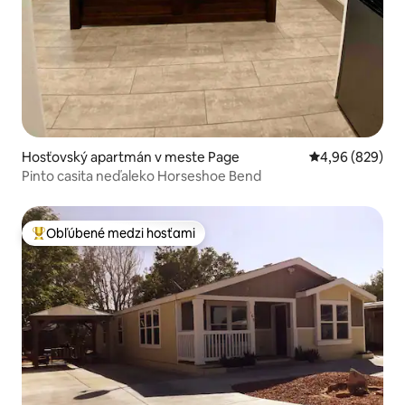
Hosťovský apartmán v meste Page
Priemerné ohod
4,96 (829)
Pinto casita neďaleko Horseshoe Bend
Obľúbené medzi hosťami
Najobľúbenejšie medzi hosťami