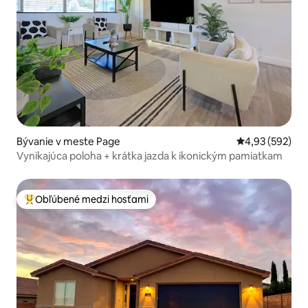
Bývanie v meste Page
Priemerné ohod
4,93 (592)
Vynikajúca poloha + krátka jazda k ikonickým pamiatkam
Obľúbené medzi hosťami
Najobľúbenejšie medzi hosťami