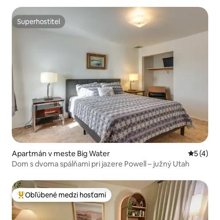
Superhostiteľ
Superhostiteľ
Apartmán v meste Big Water
Priemerné
5 (4)
Dom s dvoma spálňami pri jazere Powell – južný Utah
Obľúbené medzi hosťami
Najobľúbenejšie medzi hosťami