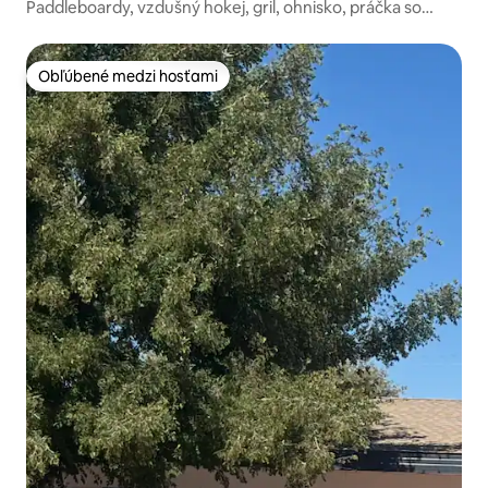
Paddleboardy, vzdušný hokej, gril, ohnisko, práčka so
sušičkou, a ďalšie
Obľúbené medzi hosťami
Obľúbené medzi hosťami