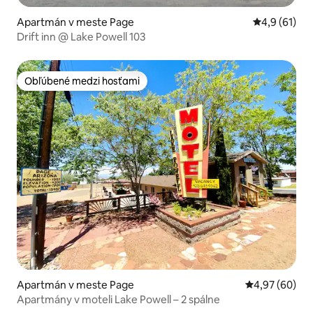
Apartmán v meste Page
Priemerné o
4,9 (61)
Drift inn @ Lake Powell 103
Obľúbené medzi hosťami
Obľúbené medzi hosťami
Apartmán v meste Page
Priemerné oho
4,97 (60)
Apartmány v moteli Lake Powell – 2 spálne