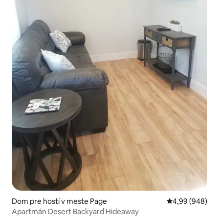
Dom pre hostí v meste Page
Priemerné ohod
4,99 (948)
Apartmán Desert Backyard Hideaway