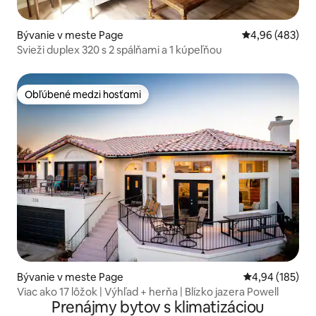
Bývanie v meste Page
Priemerné ohod
4,96 (483)
Svieži duplex 320 s 2 spálňami a 1 kúpeľňou
Obľúbené medzi hosťami
Obľúbené medzi hosťami
Bývanie v meste Page
Priemerné ohod
4,94 (185)
Viac ako 17 lôžok | Výhľad + herňa | Blízko jazera Powell
Prenájmy bytov s klimatizáciou