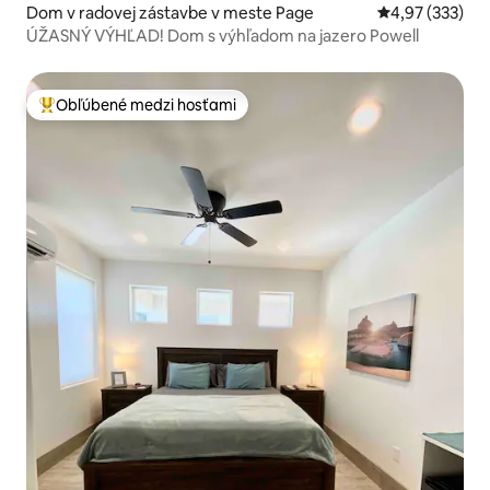
Dom v radovej zástavbe v meste Page
Priemerné ohod
4,97 (333)
ÚŽASNÝ VÝHĽAD! Dom s výhľadom na jazero Powell
Obľúbené medzi hosťami
Najobľúbenejšie medzi hosťami