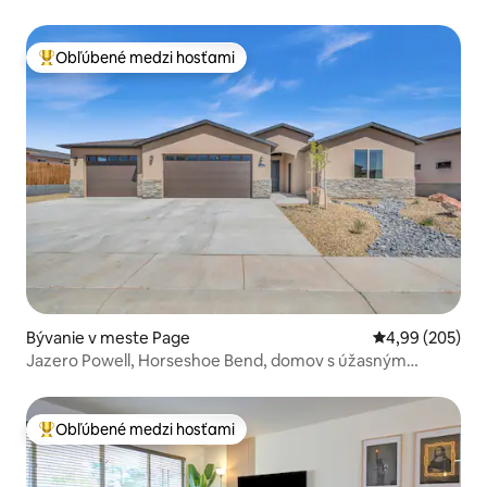
Obľúbené medzi hosťami
Najobľúbenejšie medzi hosťami
Bývanie v meste Page
Priemerné ohod
4,99 (205)
Jazero Powell, Horseshoe Bend, domov s úžasným
výhľadom
Obľúbené medzi hosťami
Najobľúbenejšie medzi hosťami