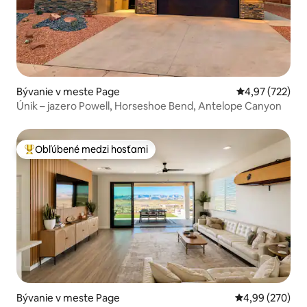
Bývanie v meste Page
Priemerné ohod
4,97 (722)
Únik – jazero Powell, Horseshoe Bend, Antelope Canyon
Obľúbené medzi hosťami
Najobľúbenejšie medzi hosťami
Bývanie v meste Page
Priemerné ohod
4,99 (270)