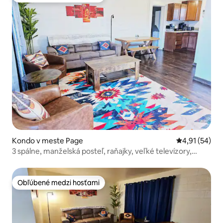
Kondo v meste Page
Priemerné oho
4,91 (54)
3 spálne, manželská posteľ, raňajky, veľké televízory,
práčka a sušička, 11 lôžok, gril
Obľúbené medzi hosťami
Obľúbené medzi hosťami