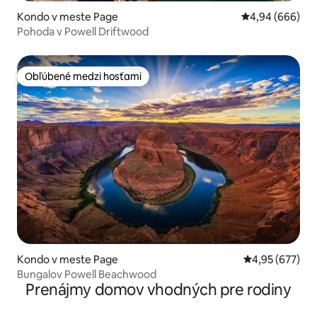
Kondo v meste Page
Priemerné ohod
4,94 (666)
Pohoda v Powell Driftwood
Obľúbené medzi hosťami
Obľúbené medzi hosťami
Kondo v meste Page
Priemerné ohod
4,95 (677)
Bungalov Powell Beachwood
Prenájmy domov vhodných pre rodiny