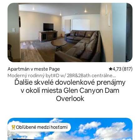
Apartmán v meste Page
Priemerné oho
4,73 (817)
Moderný rodinný byt#D w/ 2BR&2Bath centrálne
Ďalšie skvelé dovolenkové prenájmy
umiestnený
v okolí miesta Glen Canyon Dam
Overlook
Obľúbené medzi hosťami
Najobľúbenejšie medzi hosťami