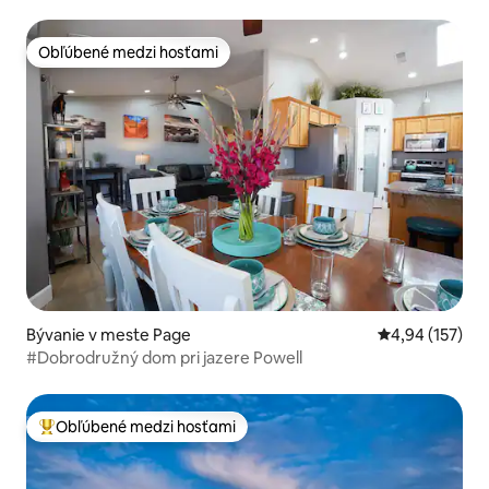
Obľúbené medzi hosťami
Obľúbené medzi hosťami
Bývanie v meste Page
Priemerné ohod
4,94 (157)
#Dobrodružný dom pri jazere Powell
Obľúbené medzi hosťami
Najobľúbenejšie medzi hosťami