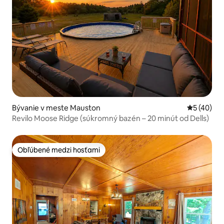
Bývanie v meste Mauston
Priemerné 
5 (40)
Revilo Moose Ridge (súkromný bazén – 20 minút od Dells)
Obľúbené medzi hosťami
Obľúbené medzi hosťami