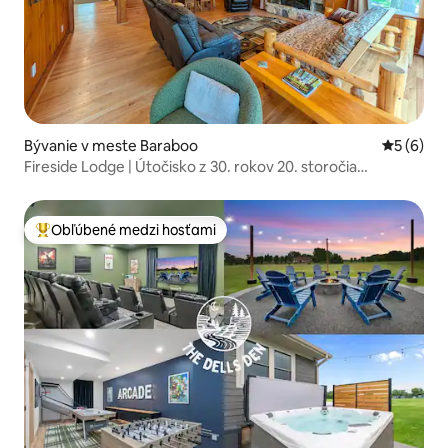
Bývanie v meste Baraboo
Priemerné
5 (6)
Fireside Lodge | Útočisko z 30. rokov 20. storočia
neďaleko Devil's Lake
Obľúbené medzi hosťami
Najobľúbenejšie medzi hosťami