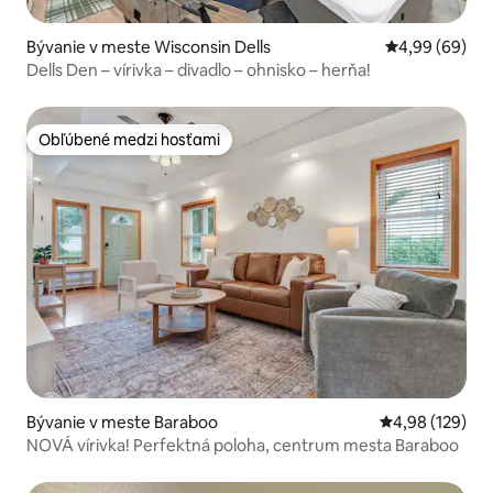
Bývanie v meste Wisconsin Dells
Priemerné oho
4,99 (69)
Dells Den – vírivka – divadlo – ohnisko – herňa!
Obľúbené medzi hosťami
Obľúbené medzi hosťami
Bývanie v meste Baraboo
Priemerné ohod
4,98 (129)
NOVÁ vírivka! Perfektná poloha, centrum mesta Baraboo