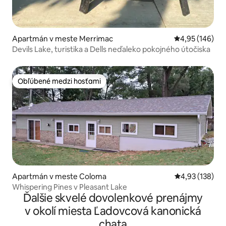
Apartmán v meste Merrimac
Priemerné ohod
4,95 (146)
Devils Lake, turistika a Dells neďaleko pokojného útočiska
Obľúbené medzi hosťami
Obľúbené medzi hosťami
Apartmán v meste Coloma
Priemerné ohod
4,93 (138)
Whispering Pines v Pleasant Lake
Ďalšie skvelé dovolenkové prenájmy
v okolí miesta Ľadovcová kanonická
chata