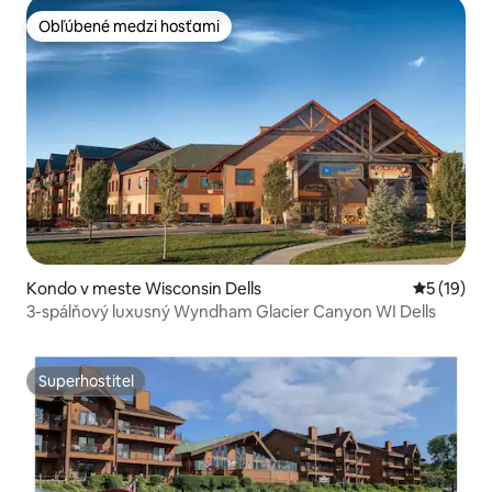
Obľúbené medzi hosťami
Obľúbené medzi hosťami
Kondo v meste Wisconsin Dells
Priemerné 
5 (19)
3-spálňový luxusný Wyndham Glacier Canyon WI Dells
Superhostiteľ
Superhostiteľ