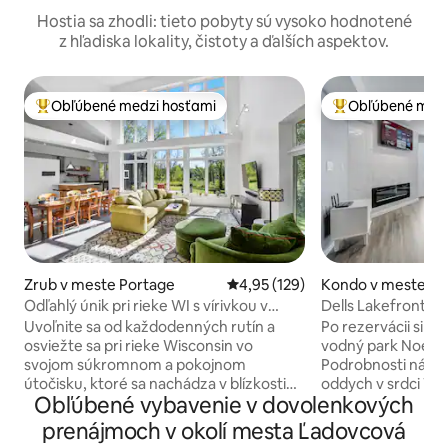
Hostia sa zhodli: tieto pobyty sú vysoko hodnotené
z hľadiska lokality, čistoty a ďalších aspektov.
Obľúbené medzi hosťami
Obľúbené medz
Najobľúbenejšie medzi hosťami
Najobľúbenejšie 
Zrub v meste Portage
Priemerné ohodnotenie 4,95 z 5
4,95 (129)
Kondo v meste Wi
lls
Odľahlý únik pri rieke WI s vírivkou v
Dells Lakefront Lu
blízkosti golfového ihriska
vode
Uvoľnite sa od každodenných rutín a
Po rezervácii si mô
osviežte sa pri rieke Wisconsin vo
vodný park Noemo
svojom súkromnom a pokojnom
Podrobnosti nájdete niž
útočisku, ktoré sa nachádza v blízkosti
oddych v srdci Wis
Obľúbené vybavenie v dovolenkových
Devil's Lake, Cascade Ski & Devil's Head
pri krásnom jazere Delt
Ski/Golf Resorts & WI Dells. Ideálne pre
zrekonštruované 
prenájmoch v okolí mesta Ľadovcová
rodiny s 9 lôžkami, vírivkou pre 8 osôb, 6
2 spálňami a 2 kú