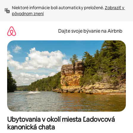
Preskočiť
Niektoré informácie boli automaticky preložené. 
Zobraziť v 
na
pôvodnom znení
obsah.
Dajte svoje bývanie na Airbnb
Ubytovania v okolí miesta Ľadovcová
kanonická chata