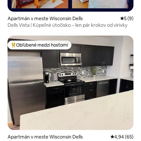
Apartmán v meste Wisconsin Dells
Priemerné
5 (9)
Dells Vista | Kúpeľné útočisko – len pár krokov od vírivky
Obľúbené medzi hosťami
Najobľúbenejšie medzi hosťami
Apartmán v meste Wisconsin Dells
Priemerné oho
4,94 (65)