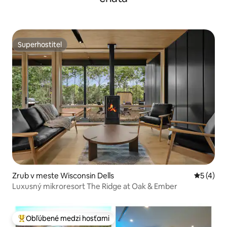
Superhostiteľ
Superhostiteľ
Zrub v meste Wisconsin Dells
Priemerné
5 (4)
Luxusný mikroresort The Ridge at Oak & Ember
Obľúbené medzi hosťami
Najobľúbenejšie medzi hosťami