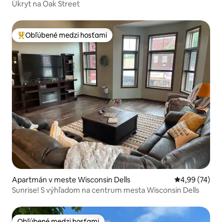
Úkryt na Oak Street
Obľúbené medzi hosťami
Najobľúbenejšie medzi hosťami
Apartmán v meste Wisconsin Dells
Priemerné oho
4,99 (74)
Sunrise! S výhľadom na centrum mesta Wisconsin Dells
Obľúbené medzi hosťami