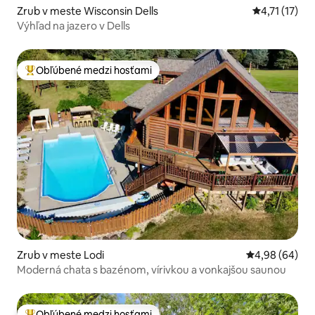
Zrub v meste Wisconsin Dells
Priemerné oh
4,71 (17)
Výhľad na jazero v Dells
Obľúbené medzi hosťami
Najobľúbenejšie medzi hosťami
Zrub v meste Lodi
Priemerné oho
4,98 (64)
Moderná chata s bazénom, vírivkou a vonkajšou saunou
Obľúbené medzi hosťami