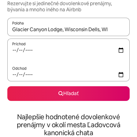
Rezervujte si jedinečné dovolenkové prenájmy,
bývania a mnoho iného na Airbnb
Poloha
Keď budú výsledky k dispozícii, môžete si ich prechádzať pom
Príchod
Odchod
Hľadať
Najlepšie hodnotené dovolenkové
prenájmy v okolí mesta Ľadovcová
kanonická chata