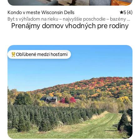
Kondo v meste Wisconsin Dells
Priemerné
5 (4)
Byt s výhľadom na rieku – najvyššie poschodie – bazény –
Prenájmy domov vhodných pre rodiny
vhodné pre domáce zvieratá!
Obľúbené medzi hosťami
Najobľúbenejšie medzi hosťami