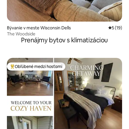
Bývanie v meste Wisconsin Dells
Priemerné 
5 (19)
The Woodside
Prenájmy bytov s klimatizáciou
Obľúbené medzi hosťami
Najobľúbenejšie medzi hosťami