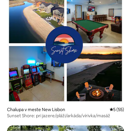
Chalupa v meste New Lisbon
Priemerné 
5 (55)
Sunset Shore: pri jazere/pláži/arkáda/vírivka/masáž