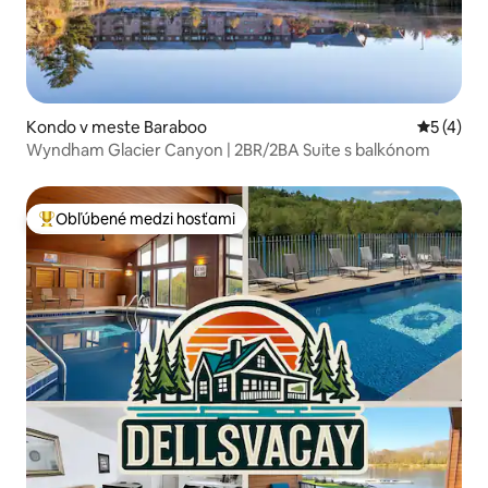
Kondo v meste Baraboo
Priemerné
5 (4)
Wyndham Glacier Canyon | 2BR/2BA Suite s balkónom
Obľúbené medzi hosťami
Najobľúbenejšie medzi hosťami