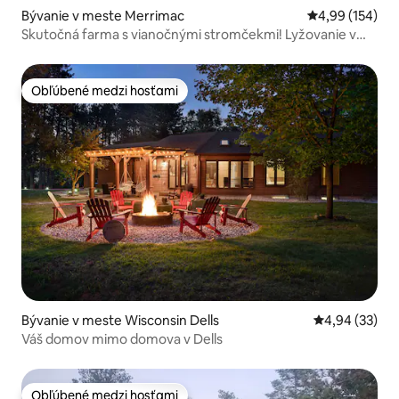
Bývanie v meste Merrimac
Priemerné ohod
4,99 (154)
Skutočná farma s vianočnými stromčekmi! Lyžovanie v
okolí
Obľúbené medzi hosťami
Obľúbené medzi hosťami
Bývanie v meste Wisconsin Dells
Priemerné oho
4,94 (33)
Váš domov mimo domova v Dells
Obľúbené medzi hosťami