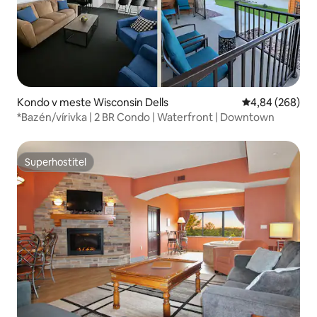
Kondo v meste Wisconsin Dells
Priemerné ohod
4,84 (268)
*Bazén/vírivka | 2 BR Condo | Waterfront | Downtown
Superhostiteľ
Superhostiteľ