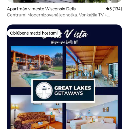
Apartmán v meste Wisconsin Dells
Priemerné o
5 (134)
Centrum! Modernizovaná jednotka. Vonkajšia TV +
ohnisko + hry!
Obľúbené medzi hosťami
Obľúbené medzi hosťami