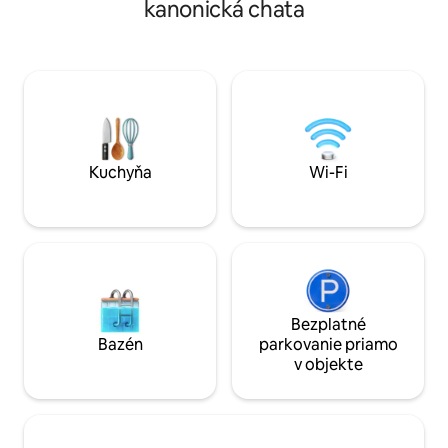
kanonická chata
kajakmi (máj - október), ping pong,
poschodí a bez sc
stolný futbal, šípky a vonkajšie hry.
ponúka úžasný výh
Moderný priestranný dizajn je naplnený
priestrannú terasu. Ideálne miesto
prirodzeným svetlom, luxusným
víkend pre páry, s
pohodlím a novým nábytkom s
výlety pre dievčatá
kuchyňou šéfkuchára, grilom Weber,
rodinné stretnutia. Lakefront Lu
krbom a sporákom. Opýtajte sa nás na
ponúka ideálnu ko
neďaleké River Islands alebo jednodňové
luxusu a prakticko
výlety na lyžovanie/turistiku.
Kuchyňa
Wi-Fi
Bezplatné
Bazén
parkovanie priamo
v objekte