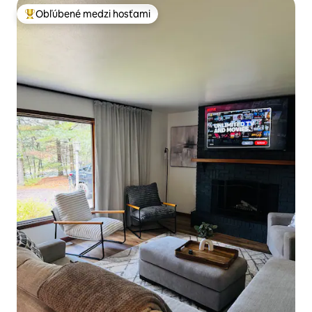
Obľúbené medzi hosťami
Najobľúbenejšie medzi hosťami