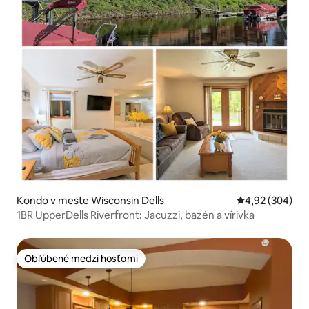
Kondo v meste Wisconsin Dells
Priemerné ohod
4,92 (304)
1BR UpperDells Riverfront: Jacuzzi, bazén a vírivka
Obľúbené medzi hosťami
Obľúbené medzi hosťami