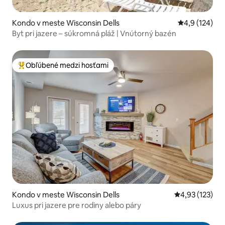
Kondo v meste Wisconsin Dells
Priemerné oho
4,9 (124)
Byt pri jazere – súkromná pláž | Vnútorný bazén
Obľúbené medzi hosťami
Najobľúbenejšie medzi hosťami
Kondo v meste Wisconsin Dells
Priemerné ohod
4,93 (123)
Luxus pri jazere pre rodiny alebo páry