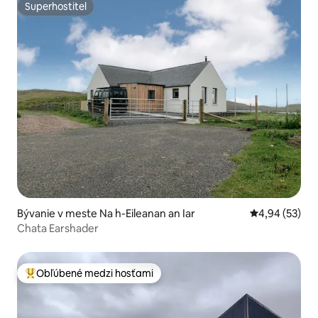
Superhostiteľ
Superhostiteľ
Bývanie v meste Na h-Eileanan an Iar
Priemerné oho
4,94 (53)
Chata Earshader
Obľúbené medzi hosťami
Najobľúbenejšie medzi hosťami