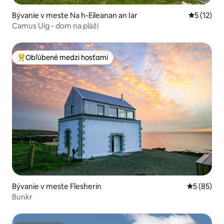
Bývanie v meste Na h-Eileanan an Iar
Priemerné
5 (12)
Camus Uig - dom na pláži
Obľúbené medzi hosťami
Najobľúbenejšie medzi hosťami
Bývanie v meste Flesherin
Priemerné 
5 (85)
Bunkr