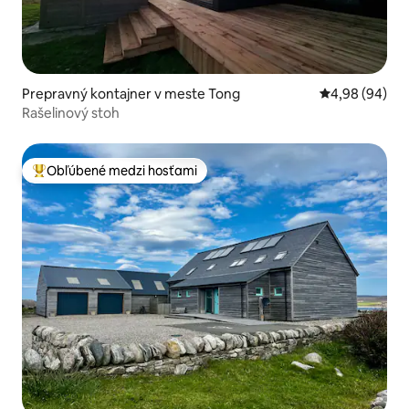
Prepravný kontajner v meste Tong
Priemerné oho
4,98 (94)
Rašelinový stoh
Obľúbené medzi hosťami
Najobľúbenejšie medzi hosťami