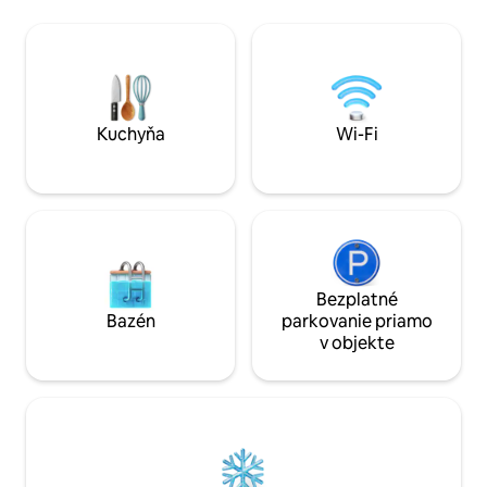
a plne vybavený n
pre 2 osoby. Ak sú v ňom 4 dospelí,
lôžka v izbe s man
môžete mať pocit, že je pomerne malý.
oddelenými posteľami. Len 1
Posteľná bielizeň a uteráky sú k
Dunveganu a v blíz
dispozícii. Kúrenie, televízor a Wi-Fi
reštaurácií, prechá
prispievajú k príjemnému a pohodlnému
ideálne na pokojn
pobytu.
dobrodružstvo na 
Kuchyňa
Wi-Fi
Bezplatné
Bazén
parkovanie priamo
v objekte