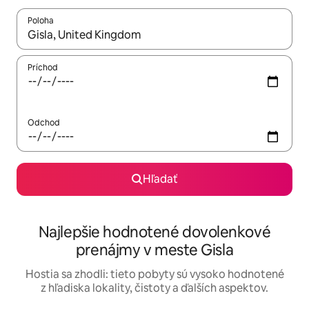
Poloha
Keď budú výsledky k dispozícii, môžete si ich prechádzať pom
Príchod
Odchod
Hľadať
Najlepšie hodnotené dovolenkové
prenájmy v meste Gisla
Hostia sa zhodli: tieto pobyty sú vysoko hodnotené
z hľadiska lokality, čistoty a ďalších aspektov.