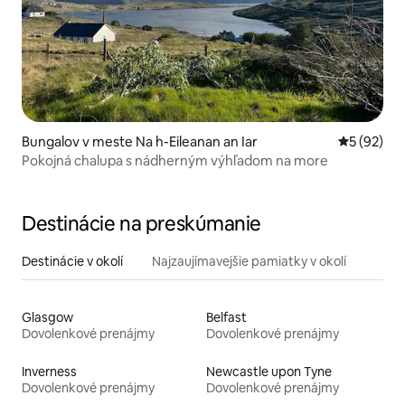
Bungalov v meste Na h-Eileanan an Iar
Priemerné 
5 (92)
Pokojná chalupa s nádherným výhľadom na more
Destinácie na preskúmanie
Destinácie v okolí
Najzaujímavejšie pamiatky v okolí
Glasgow
Belfast
Dovolenkové prenájmy
Dovolenkové prenájmy
Inverness
Newcastle upon Tyne
Dovolenkové prenájmy
Dovolenkové prenájmy