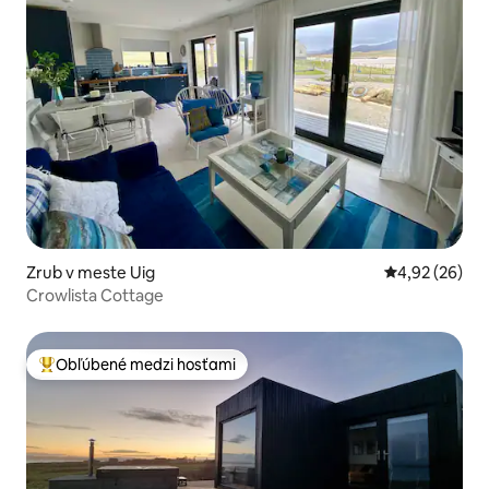
Zrub v meste Uig
Priemerné oho
4,92 (26)
Crowlista Cottage
Obľúbené medzi hosťami
Najobľúbenejšie medzi hosťami