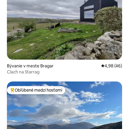
Bývanie v meste Bragar
Priemerné oho
4,98 (46)
Clach na Starrag
Obľúbené medzi hosťami
Najobľúbenejšie medzi hosťami