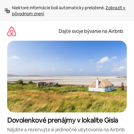
Preskočiť
Niektoré informácie boli automaticky preložené. 
Zobraziť v 
na
pôvodnom znení
obsah.
Dajte svoje bývanie na Airbnb
Dovolenkové prenájmy v lokalite Gisla
Nájdite a rezervujte si jedinečné ubytovania na Airbnb