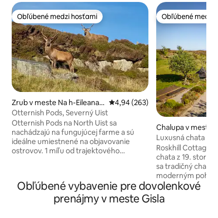
Obľúbené medzi hosťami
Obľúbené medzi 
Obľúbené medzi hosťami
Obľúbené medzi 
Zrub v meste Na h-Eileanan
Priemerné ohodnotenie 4,94 z 5
4,94 (263)
an Iar
Otternish Pods, Severný Uist
Otternish Pods na North Uist sa
Chalupa v meste
nachádzajú na fungujúcej farme a sú
Luxusná chata Skye
ideálne umiestnené na objavovanie
Grilovacia chata
Roskhill Cottage j
ostrovov. 1 míľu od trajektového
chata z 19. storoč
terminálu Berneray a 10 míľ od
sa tradičný charak
Lochmaddy. Každý modul má otvorený
moderným pohodlím. Nachádza s
priestor s kuchynkou, jedálenskou
Obľúbené vybavenie pre dovolenkové
súkromných akroc
časťou, priestorom na spanie a
more a pohorie Cuil
prenájmy v meste Gisla
sprchovacou miestnosťou. 3/4 lôžka a
drevo, altánok s g
rozkladacia pohovka poskytujú
vyhrievanú vírivku. Je vkusne zariade
ubytovanie až pre 4 osoby. Je ideálny