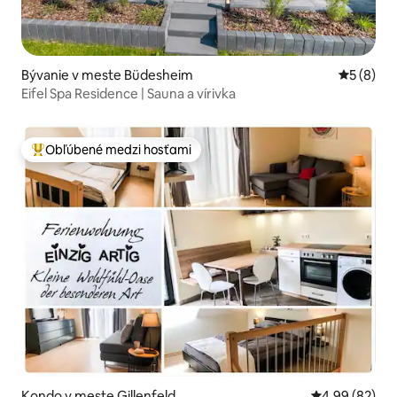
Bývanie v meste Büdesheim
Priemerné
5 (8)
Eifel Spa Residence | Sauna a vírivka
Obľúbené medzi hosťami
Najobľúbenejšie medzi hosťami
Kondo v meste Gillenfeld
Priemerné oho
4,99 (82)