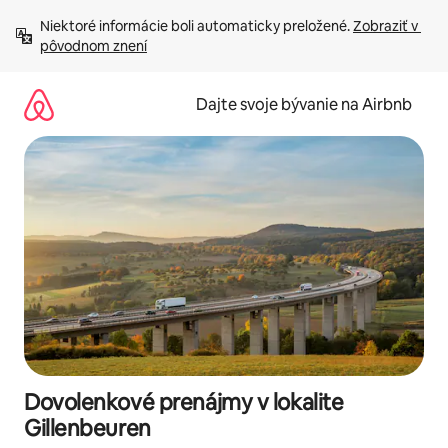
Preskočiť
Niektoré informácie boli automaticky preložené. 
Zobraziť v 
na
pôvodnom znení
obsah.
Dajte svoje bývanie na Airbnb
Dovolenkové prenájmy v lokalite
Gillenbeuren