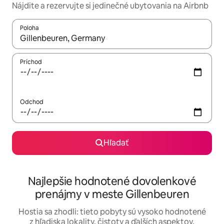
Nájdite a rezervujte si jedinečné ubytovania na Airbnb
Poloha
Keď budú výsledky k dispozícii, môžete si ich prechádzať pom
Príchod
Odchod
Hľadať
Najlepšie hodnotené dovolenkové
prenájmy v meste Gillenbeuren
Hostia sa zhodli: tieto pobyty sú vysoko hodnotené
z hľadiska lokality, čistoty a ďalších aspektov.