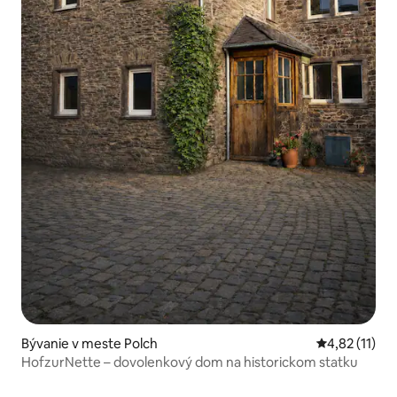
Bývanie v meste Polch
Priemerné oh
4,82 (11)
HofzurNette – dovolenkový dom na historickom statku