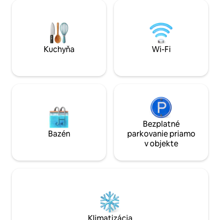
panoramatický výhľad na Moselu a
vinice. Vonkajší areál hradného
komplexu s terasami je prístupný
všetkým hosťom. Ideálne pre každého,
kto hľadá veľmi výnimočné, kompaktné
miesto plné šarmu.
Kuchyňa
Wi-Fi
Bezplatné
Bazén
parkovanie priamo
v objekte
Klimatizácia