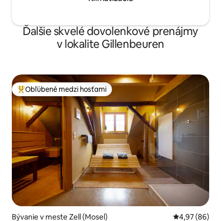
Ďalšie skvelé dovolenkové prenájmy
v lokalite Gillenbeuren
Obľúbené medzi hosťami
Najobľúbenejšie medzi hosťami
Bývanie v meste Zell (Mosel)
Priemerné oho
4,97 (86)