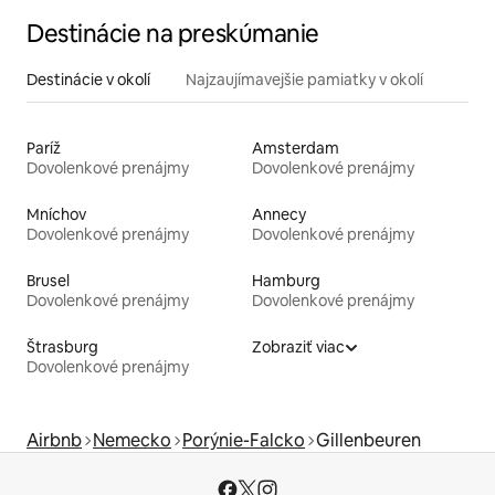
Destinácie na preskúmanie
Destinácie v okolí
Najzaujímavejšie pamiatky v okolí
Paríž
Amsterdam
Dovolenkové prenájmy
Dovolenkové prenájmy
Mníchov
Annecy
Dovolenkové prenájmy
Dovolenkové prenájmy
Brusel
Hamburg
Dovolenkové prenájmy
Dovolenkové prenájmy
Štrasburg
Zobraziť viac
Dovolenkové prenájmy
Airbnb
Nemecko
Porýnie-Falcko
Gillenbeuren