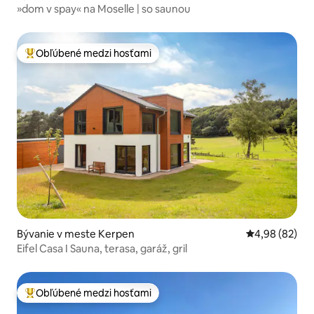
»dom v spay« na Moselle | so saunou
Obľúbené medzi hosťami
Najobľúbenejšie medzi hosťami
Bývanie v meste Kerpen
Priemerné oho
4,98 (82)
Eifel Casa I Sauna, terasa, garáž, gril
Obľúbené medzi hosťami
Najobľúbenejšie medzi hosťami