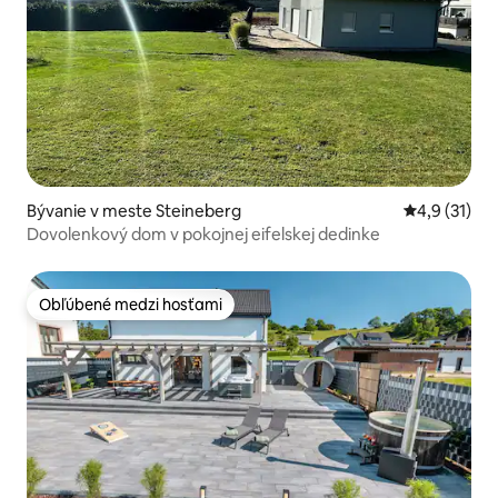
Bývanie v meste Steineberg
Priemerné o
4,9 (31)
Dovolenkový dom v pokojnej eifelskej dedinke
Obľúbené medzi hosťami
Obľúbené medzi hosťami