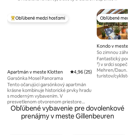
Obľúbené medzi hosťami
Obľúbené medzi 
Najobľúbenejšie medzi hosťami
Obľúbené medzi 
Kondo v meste M
So zimnou záhrado
Vulkaneifeli
Fantastický podkr
²) v srdci sopečnéh
Mehren/Daun. Ide
Apartmán v meste Klotten
Priemerné ohodnotenie 4,96 z 
4,96 (25)
turistov/cyklistov,
Garsónka Mosel Panorama
Maare a Eifelsteig
Tento očarujúci garsónkový apartmán
Priestranný obývac
krásne kombinuje historické prvky hradu
vedie do nádherne
s moderným vybavením. V
krbom a na teras
presvetlenom otvorenom priestore
záhradným nábytk
Obľúbené vybavenie pre dovolenkové
nájdete spojené priestory na spanie,
a údolie. Plne vybavená súprava. Obe
obývanie a stolovanie – obzvlášť
prenájmy v meste Gillenbeuren
spálne s manželskými posteľami (160
pôsobivé vďaka veľkým posuvným
cm). Z väčšej spál
dverám, ktoré zaplavujú priestor
Parkovanie priamo
svetlom a odhaľujú skvelý
vítané.